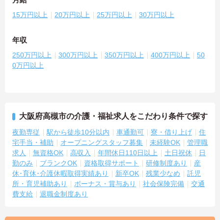
15万円以上
20万円以上
25万円以上
30万円以上
年収
250万円以上
300万円以上
350万円以上
400万円以上
50
0万円以上
大阪府高槻市の介護・福祉求人をこだわり条件で探す
夜勤専従
駅から徒歩10分以内
車通勤可
寮・借り上げ
住
宅手当・補助
オープニングスタッフ募集
未経験OK
管理職
求人
無資格OK
高収入
年間休日110日以上
土日祝休
日
勤のみ
ブランクOK
資格取得サポート
研修制度あり
産
休･育休･介護休暇取得実績あり
新卒OK
残業少なめ
託児
所・育児補助あり
ボーナス・賞与あり
社会保険完備
交通
費支給
退職金制度あり