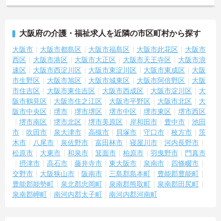
大阪府の介護・福祉求人を近隣の市区町村から探す
大阪市
大阪市都島区
大阪市福島区
大阪市此花区
大阪市
西区
大阪市港区
大阪市大正区
大阪市天王寺区
大阪市浪
速区
大阪市西淀川区
大阪市東淀川区
大阪市東成区
大阪
市生野区
大阪市旭区
大阪市城東区
大阪市阿倍野区
大阪
市住吉区
大阪市東住吉区
大阪市西成区
大阪市淀川区
大
阪市鶴見区
大阪市住之江区
大阪市平野区
大阪市北区
大
阪市中央区
堺市
堺市堺区
堺市中区
堺市東区
堺市西区
堺市南区
堺市北区
堺市美原区
岸和田市
豊中市
池田
市
吹田市
泉大津市
高槻市
貝塚市
守口市
枚方市
茨
木市
八尾市
泉佐野市
富田林市
寝屋川市
河内長野市
松原市
大東市
和泉市
箕面市
柏原市
羽曳野市
門真市
摂津市
高石市
藤井寺市
東大阪市
泉南市
四條畷市
交野市
大阪狭山市
阪南市
三島郡島本町
豊能郡豊能町
豊能郡能勢町
泉北郡忠岡町
泉南郡熊取町
泉南郡田尻町
泉南郡岬町
南河内郡太子町
南河内郡河南町