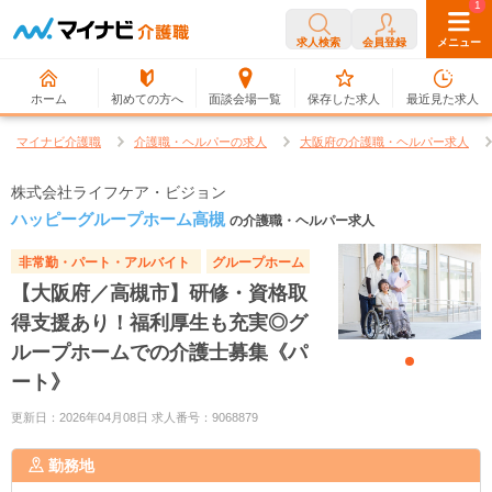
0
1
求人検索
会員登録
メニュー
ホーム
初めての方へ
面談会場一覧
保存した求人
最近見た求人
マイナビ介護職
介護職・ヘルパーの求人
大阪府の介護職・ヘルパー求人
株式会社ライフケア・ビジョン
ハッピーグループホーム高槻
の介護職・ヘルパー求人
非常勤・パート・アルバイト
グループホーム
【大阪府／高槻市】研修・資格取
得支援あり！福利厚生も充実◎グ
ループホームでの介護士募集《パ
ート》
更新日：2026年04月08日 求人番号：9068879
勤務地