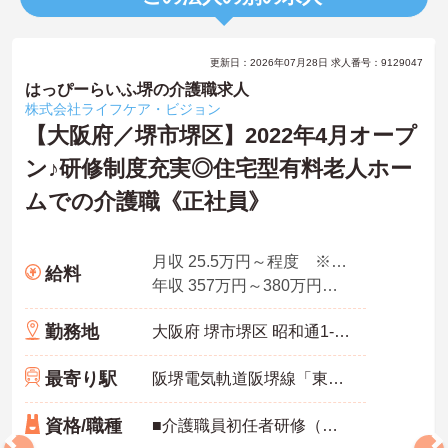
更新日：2026年07月28日 求人番号：9129047
はっぴーらいふ堺の介護職求人
株式会社ライフケア・ビジョン
【大阪府／堺市堺区】2022年4月オープ
ン♪研修制度充実◎住宅型有料老人ホー
ムでの介護職《正社員》
月収 25.5万円～程度 ※手当含む
給料
年収 357万円～380万円程度 ※賞与（2.0か月分計算）含む
勤務地
大阪府 堺市堺区 昭和通1-7-3
最寄り駅
阪堺電気軌道阪堺線「東湊駅」徒歩5分
資格/職種
■介護職員初任者研修（ヘルパー2級）以上、介護福祉士 いずれか ※経験不問