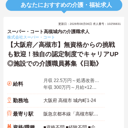
あなたにおすすめの介護・福祉求人
更新日：2026年08月06日 求人番号：10256831
スーパー・コート高槻城内の介護職求人
株式会社スーパー・コート
【大阪府／高槻市】無資格からの挑戦
も歓迎！独自の認定制度でキャリアUP
◎施設での介護職員募集《日勤》
月収 22.5万円～処遇改善手当、特定処遇手当、業務手当
給料
年収 300万円～月給×12ヶ月＋賞与
勤務地
大阪府 高槻市 城内町1-24
最寄り駅
阪急京都本線「高槻市駅」徒歩9分
資格/職種
■資格不問 ■経験不問 ■介護職員初任者研修（ヘルパー2級）以上あれば尚可