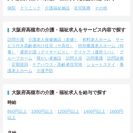
病院
クリニック
介護福祉施設
在宅医療
その他
大阪府高槻市の介護・福祉求人をサービス内容で探す
訪問介護
介護老人保健施設（老健）
有料老人ホーム
サー
ビス付き高齢者向け住宅（サ高住）
特別養護老人ホーム（特
養）
通所介護（デイサービス）
デイケア（通所リハ）
グ
ループホーム
障がい者施設
訪問入浴
訪問看護
訪問診療
定期巡回
ケアハウス・高齢者住宅地
ショートステイ
養
護老人ホーム
介護予防
大阪府高槻市の介護・福祉求人を給与で探す
時給
850円以上
1000円以上
1200円以上
1400円以上
1600円
以上
月給