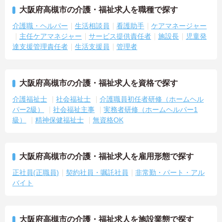
大阪府高槻市の介護・福祉求人を職種で探す
介護職・ヘルパー
生活相談員
看護助手
ケアマネージャー
主任ケアマネジャー
サービス提供責任者
施設長
児童発
達支援管理責任者
生活支援員
管理者
大阪府高槻市の介護・福祉求人を資格で探す
介護福祉士
社会福祉士
介護職員初任者研修（ホームヘル
パー2級）
社会福祉主事
実務者研修（ホームヘルパー1
級）
精神保健福祉士
無資格OK
大阪府高槻市の介護・福祉求人を雇用形態で探す
正社員(正職員)
契約社員・嘱託社員
非常勤・パート・アル
バイト
大阪府高槻市の介護・福祉求人を施設業態で探す