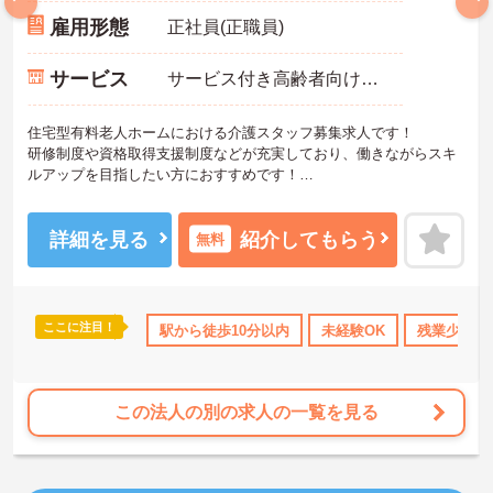
雇用形態
正社員(正職員)
サービス
サービス付き高齢者向け住宅（サ高住）
住宅型有料老人ホームにおける介護スタッフ募集求人です！
研修制度や資格取得支援制度などが充実しており、働きながらスキ
ルアップを目指したい方におすすめです！
ご興味ある方には、面接のポイントなど、さらに詳細をお話致しま
すのでお気軽にご相談ください。
詳細を見る
紹介してもらう
無料
ここに注目！
資格取得サポート
研修制度あり
駅から徒歩10分以内
産休･育休･介護休暇取得実績あり
未経験OK
残業少なめ
この法人の別の求人の一覧を見る