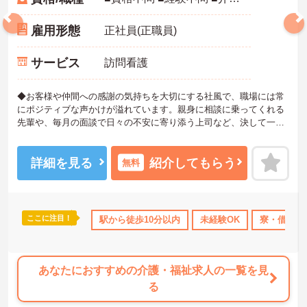
雇用形態
正社員(正職員)
サービス
訪問看護
◆お客様や仲間への感謝の気持ちを大切にする社風で、職場には常
にポジティブな声かけが溢れています。親身に相談に乗ってくれる
先輩や、毎月の面談で日々の不安に寄り添う上司など、決して一人
きりにさせないフォロー体制が万全。心理的安全性が高く、中途入
社でも自然と馴染める職場です。
◆無資格からでもプロフェッショナルを目指せる「資格取得支援制
詳細を見る
紹介してもらう
無料
度」を完備しています。初任者研修から国家資格である介護福祉士
まで、現場での実務経験を積みながら、会社からのバックアップを
受けて資格取得に挑戦できます。
◆法人独自の介護技術認定制度「ケアマイスター」により、身につ
ここに注目！
OK
資格取得サポート
駅から徒歩10分以内
研修制度あり
産休･育休･介護休暇取得実
未経験OK
寮・借り上
けたスキルを5段階でしっかり評価し手当で還元。さらに「目標管理
シート」を用いた月1回の上司との面談があり、一人ひとりの不安や
目標に寄り添う手厚いフォロー体制が整っています。
あなたにおすすめの介護・福祉求人の一覧を見
る