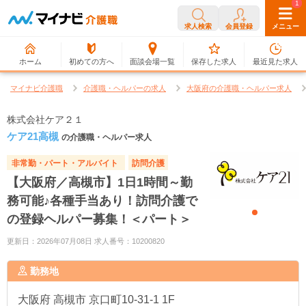
0
1
求人検索
会員登録
メニュー
ホーム
初めての方へ
面談会場一覧
保存した求人
最近見た求人
マイナビ介護職
介護職・ヘルパーの求人
大阪府の介護職・ヘルパー求人
株式会社ケア２１
ケア21高槻
の介護職・ヘルパー求人
非常勤・パート・アルバイト
訪問介護
【大阪府／高槻市】1日1時間～勤
務可能♪各種手当あり！訪問介護で
の登録ヘルパー募集！＜パート＞
更新日：2026年07月08日 求人番号：10200820
勤務地
大阪府
高槻市 京口町10-31-1 1F