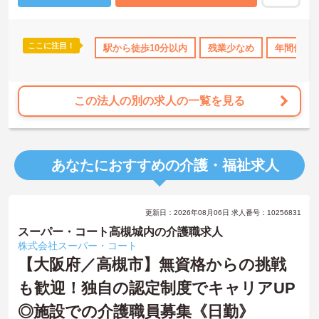
ここに注目！
ス・賞与あり
社会保険完備
駅から徒歩10分以内
交通費支給
残業少なめ
退職金制度あり
年間休日1
この法人の別の求人の一覧を見る
あなたにおすすめの介護・福祉求人
更新日：2026年08月06日 求人番号：10256831
スーパー・コート高槻城内の介護職求人
株式会社スーパー・コート
【大阪府／高槻市】無資格からの挑戦
も歓迎！独自の認定制度でキャリアUP
◎施設での介護職員募集《日勤》