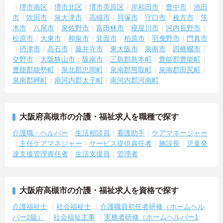
堺市南区
堺市北区
堺市美原区
岸和田市
豊中市
池田
市
吹田市
泉大津市
高槻市
貝塚市
守口市
枚方市
茨
木市
八尾市
泉佐野市
富田林市
寝屋川市
河内長野市
松原市
大東市
和泉市
箕面市
柏原市
羽曳野市
門真市
摂津市
高石市
藤井寺市
東大阪市
泉南市
四條畷市
交野市
大阪狭山市
阪南市
三島郡島本町
豊能郡豊能町
豊能郡能勢町
泉北郡忠岡町
泉南郡熊取町
泉南郡田尻町
泉南郡岬町
南河内郡太子町
南河内郡河南町
大阪府高槻市の介護・福祉求人を職種で探す
介護職・ヘルパー
生活相談員
看護助手
ケアマネージャー
主任ケアマネジャー
サービス提供責任者
施設長
児童発
達支援管理責任者
生活支援員
管理者
大阪府高槻市の介護・福祉求人を資格で探す
介護福祉士
社会福祉士
介護職員初任者研修（ホームヘル
パー2級）
社会福祉主事
実務者研修（ホームヘルパー1