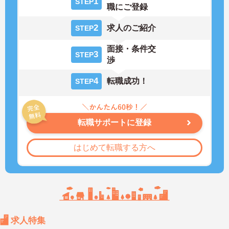
1
STEP
職にご登録
2
求人のご紹介
STEP
面接・条件交
3
STEP
渉
4
転職成功！
STEP
転職サポートに登録
はじめて転職する方へ
求人特集