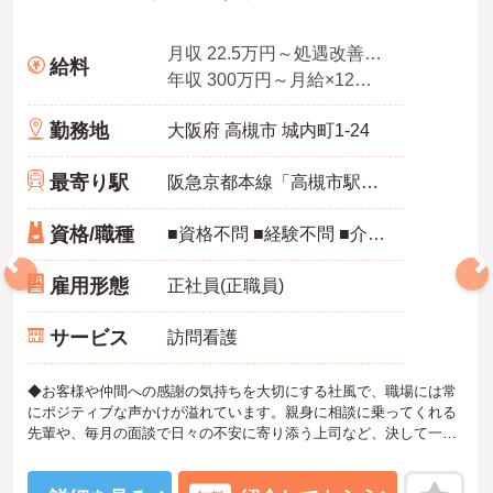
月収 22.5万円～処遇改善手当、特定処遇手当、業務手当
給料
年収 300万円～月給×12ヶ月＋賞与
勤務地
大阪府 高槻市 城内町1-24
最寄り駅
阪急京都本線「高槻市駅」徒歩9分
資格/職種
■資格不問 ■経験不問 ■介護職員初任者研修（ヘルパー2級）以上あれば尚可
雇用形態
正社員(正職員)
サービス
訪問看護
◆お客様や仲間への感謝の気持ちを大切にする社風で、職場には常
にポジティブな声かけが溢れています。親身に相談に乗ってくれる
先輩や、毎月の面談で日々の不安に寄り添う上司など、決して一人
きりにさせないフォロー体制が万全。心理的安全性が高く、中途入
社でも自然と馴染める職場です。