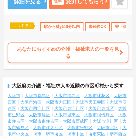
◆無資格からでもプロフェッショナルを目指せる「資格取得支援制
詳細を見る
紹介してもらう
無料
度」を完備しています。初任者研修から国家資格である介護福祉士
まで、現場での実務経験を積みながら、会社からのバックアップを
受けて資格取得に挑戦できます。
◆法人独自の介護技術認定制度「ケアマイスター」により、身につ
ここに注目！
OK
資格取得サポート
駅から徒歩10分以内
研修制度あり
産休･育休･介護休暇取得実
未経験OK
寮・借り上
けたスキルを5段階でしっかり評価し手当で還元。さらに「目標管理
シート」を用いた月1回の上司との面談があり、一人ひとりの不安や
目標に寄り添う手厚いフォロー体制が整っています。
あなたにおすすめの介護・福祉求人の一覧を見
る
大阪府の介護・福祉求人を近隣の市区町村から探す
大阪市
大阪市都島区
大阪市福島区
大阪市此花区
大阪市
西区
大阪市港区
大阪市大正区
大阪市天王寺区
大阪市浪
速区
大阪市西淀川区
大阪市東淀川区
大阪市東成区
大阪
市生野区
大阪市旭区
大阪市城東区
大阪市阿倍野区
大阪
市住吉区
大阪市東住吉区
大阪市西成区
大阪市淀川区
大
阪市鶴見区
大阪市住之江区
大阪市平野区
大阪市北区
大
阪市中央区
堺市
堺市堺区
堺市中区
堺市東区
堺市西区