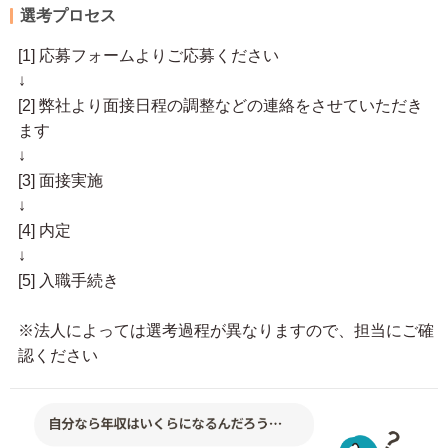
選考プロセス
[1] 応募フォームよりご応募ください
↓
[2] 弊社より面接日程の調整などの連絡をさせていただき
ます
↓
[3] 面接実施
↓
[4] 内定
↓
[5] 入職手続き
※法人によっては選考過程が異なりますので、担当にご確
認ください