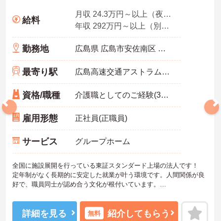
月収 24.3万円～以上（夜勤5回分・諸手当込み）
給料
年収 292万円～以上（別途賞与付与）
勤務地
広島県 広島市安佐南区 伴東7-59-11
最寄り駅
広島高速交通アストラムライン「大原(広島)駅」徒歩1分
資格/職種
介護職としてのご経験(3年以上)あれ尚可
雇用形態
正社員(正職員)
サービス
グループホーム
全国に施設展開を行っている東証スタンダード上場の法人です！
定年制がなく長期的に安定した就業が叶う環境です。人間関係が良
好で、職員同士が認め合う文化が根付いています。
ご興味のある方には、面接対策ポイントなど、さらに詳細をご案内
しますのでお気軽にご相談ください！
詳細を見る
紹介してもらう
無料