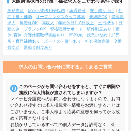
大阪府高槻市の介護・福祉求人をこだわり条件で探す
夜勤専従
駅から徒歩10分以内
車通勤可
寮・借り上げ
住
宅手当・補助
オープニングスタッフ募集
未経験OK
管理職
求人
無資格OK
高収入
年間休日110日以上
土日祝休
日
勤のみ
ブランクOK
資格取得サポート
研修制度あり
産
休･育休･介護休暇取得実績あり
新卒OK
残業少なめ
託児
所・育児補助あり
ボーナス・賞与あり
社会保険完備
交通
費支給
退職金制度あり
求人のお問い合わせに関するよくあるご質問
このページから問い合わせをすると、すぐに病院や
施設に個人情報が渡されてしまいますか？
マイナビ介護職へのお問い合わせになりますので、お問
い合わせ後すぐに求人掲載元へ情報をお渡しすることは
ございません。ご本人様より応募の意志を伺ってから改
めて応募となります。
お預かりしているすべての個人データは許可なく、企
業・医療機関側に開示したり、第三者に提供することは