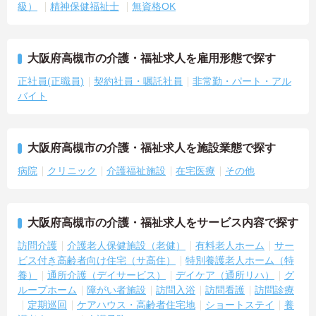
級）
精神保健福祉士
無資格OK
大阪府高槻市の介護・福祉求人を雇用形態で探す
正社員(正職員)
契約社員・嘱託社員
非常勤・パート・アル
バイト
大阪府高槻市の介護・福祉求人を施設業態で探す
病院
クリニック
介護福祉施設
在宅医療
その他
大阪府高槻市の介護・福祉求人をサービス内容で探す
訪問介護
介護老人保健施設（老健）
有料老人ホーム
サー
ビス付き高齢者向け住宅（サ高住）
特別養護老人ホーム（特
養）
通所介護（デイサービス）
デイケア（通所リハ）
グ
ループホーム
障がい者施設
訪問入浴
訪問看護
訪問診療
定期巡回
ケアハウス・高齢者住宅地
ショートステイ
養