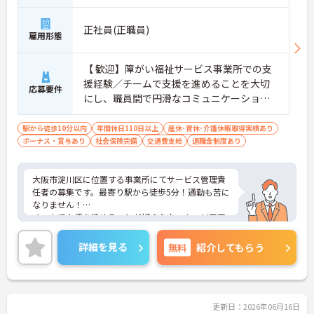
正社員(正職員)
雇用形態
【 歓迎】障がい福祉サービス事業所での支
援経験／チームで支援を進めることを大切
応募要件
にし、職員間で円滑なコミュニケーション
が取れる方 等 【 必須資格】サービス管理
責任者の実務経験要件を満たす方
駅から徒歩10分以内
年間休日110日以上
産休･育休･介護休暇取得実績あり
ボーナス・賞与あり
社会保険完備
交通費支給
退職金制度あり
大阪市淀川区に位置する事業所にてサービス管理責
任者の募集です。最寄り駅から徒歩5分！通勤も苦に
なりません！
チームで支援を進めることが好きな方・キャリアア
ップを目指したい方にオススメです！ご興味をお持
ちの方はお気軽にお問い合わせください。
詳細を見る
無料
紹介してもらう
更新日：2026年06月16日