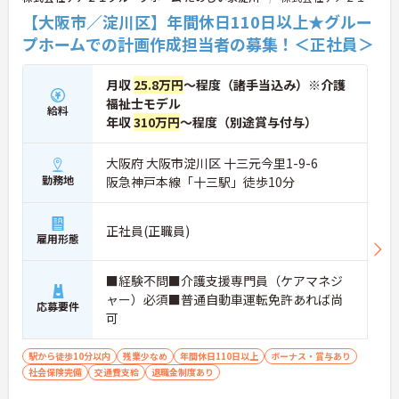
【大阪市／淀川区】年間休日110日以上★グルー
プホームでの計画作成担当者の募集！＜正社員＞
月収
25.8万円
～程度（諸手当込み）※介護
福祉士モデル
給料
年収
310万円
～程度（別途賞与付与）
大阪府 大阪市淀川区 十三元今里1-9-6
勤務地
阪急神戸本線「十三駅」徒歩10分
正社員(正職員)
雇用形態
■経験不問■介護支援専門員（ケアマネジ
ャー）必須■普通自動車運転免許あれば尚
応募要件
可
駅から徒歩10分以内
残業少なめ
年間休日110日以上
ボーナス・賞与あり
社会保険完備
交通費支給
退職金制度あり