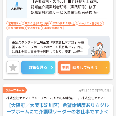
【必要資格・スキル】 ■介護福祉士資格、
認知症介護実践者研修（実践研修）修了・
応募要件
認知症対応型サービス事業管理者研修 修了
■マネジメント経験がある方(副施設長など)
管理職求人
駅から徒歩10分以内
年間休日110日以上
ボーナス・賞与あり
社会保険完備
交通費支給
退職金制度あり
東証スタンダード上場企業「株式会社ケア21」が運
営するグループホームでのホーム長募集です。同社
は日本全国に事業所を展開しており、安定した経営
基盤が魅力。「100年続くいい会社」をスローガン
に、スタッフが安心して長く働ける環境づくりに注
力しています。年間休日は111日、夏季・冬季休暇
詳細を見る
無料
紹介してもらう
もしっかり取得可能です。また、映画やレジャー施
設の割引が受けられる組合制度や、毎年もらえるお
誕生日プレゼントなど、ユニークで充実した福利厚
生も嬉しいポイント。マネジメント経験を活かし、
スタッフを大切にしながらより良い施設を創ってい
グループホーム
更新日：2026年07月22日
きたいという意欲のある方に最適な環境です。本社
株式会社ケア２１グループホーム たのしい家淀川
株式会社ケア２１
によるサポート体制も整っているため、施設運営に
専念できます。ご興味のある方は詳細等をお伝えし
【大阪府／大阪市淀川区】希望休制度あり☆グル
ますので、お気軽にお問い合わせください。
ープホームにて介護職リーダーのお仕事です♪＜