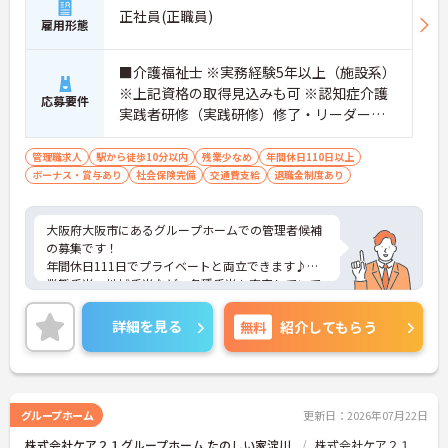
正社員(正職員)
雇用形態
■介護福祉士 ※実務経験5年以上（施設系）
※上記資格の取得見込みも可 ※認知症介護
応募要件
実践者研修（実践研修）修了・リーダー、
マネジメント経験あれば尚可
管理職求人
駅から徒歩10分以内
残業少なめ
年間休日110日以上
ボーナス・賞与あり
社会保険完備
交通費支給
退職金制度あり
大阪府大阪市にあるグループホームでの管理者候補
の募集です！
年間休日111日でプライベートと両立できます♪
業態手当、地域手当など、各種手当も充実していて
金銭面も安心です◎
ご興味のある方には、面接対策ポイントなど、さら
詳細を見る
無料
紹介してもらう
に詳細をお話しいたしますのでお気軽にご相談くだ
さい！
グループホーム
更新日：2026年07月22日
株式会社ケア２１グループホーム たのしい家淀川
株式会社ケア２１