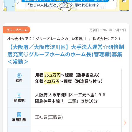
グループホーム
更新日：2026年07月22日
株式会社ケア２１グループホーム たのしい家淀川
株式会社ケア２１
【大阪府／大阪市淀川区】大手法人運営☆研修制
度充実◎グループホームのホーム長(管理職)募集
＜常勤＞
月収
35.2万円
～程度（諸手当込み）
給料
年収
422万円
～程度（別途賞与付与）
大阪府 大阪市淀川区 十三元今里1-9-6
勤務地
阪急神戸本線「十三駅」徒歩10分
正社員(正職員)
雇用形態