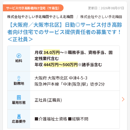
サービス付き高齢者向け住宅（サ高住）
更新日：2026年08月07日
株式会社やさしい手北梅田やさしえ北梅田
株式会社やさしい手北梅田
【大阪府／大阪市北区】日勤◎サービス付き高齢
者向け住宅でのサービス提供責任者の募集です！
＜正社員＞
月収
34.0万円
～※職務手当、資格手当、固
定残業代含む
給料
年収
444万円～500万円
※諸手当含む
大阪府 大阪市北区 中津4-5-3
勤務地
阪急神戸本線「中津(阪急)駅」徒歩2分
正社員(正職員)
雇用形態
■介護福祉士資格 ■経験不問
応募要件