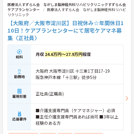
医療法人すずらん会 ながしま脳神経外科リハビリクリニックすずらん会
ケアプランセンター
医療法人すずらん会 ながしま脳神経外科リハビ
リクリニック
【大阪府／大阪市淀川区】日祝休み☆年間休日1
10日！ケアプランセンターにて居宅ケアマネ募
集〈正社員〉
月収
24.6万円～27.9万円
程度
給料
大阪府 大阪市淀川区 十三東1丁目17-19
勤務地
阪急神戸本線「十三駅」徒歩5分
正社員(正職員)
雇用形態
■介護支援専門員（ケアマネジャー）必須
■主任介護支援専門員あれば尚可 ■3年以上
応募要件
経験のある方