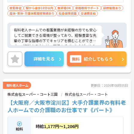
夜勤専従
駅から徒歩10分以内
無資格OK
資格取得サポート
研修制度あり
産休･育休･介護休暇取得実績あり
社会保険完備
交通費支給
有料老人ホームでの看護業務が未経験の方でも安心
してご就業できる環境が整っており、経験豊富な先
輩の丁寧な指導の下でキャリアを積むことができま
す。ご興味ある方には、面接のポイントなど、さら
に詳細をお話致しますのでお気軽にご相談くださ
い。
詳細を見る
無料
紹介してもらう
有料老人ホーム
更新日：2026年08月05日
株式会社スーパー・コート三国
株式会社スーパー・コート
【大阪府／大阪市淀川区】大手介護業界の有料老
人ホームでの介護職のお仕事です《パート》
時給
1,177円～1,206円
給料