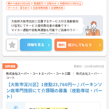
駅から徒歩10分以内
車通勤可
日勤のみ
年間休日110日以上
ボーナス・賞与あり
社会保険完備
交通費支給
大阪府大阪市北区に位置するサービス付き高齢者向
け住宅にてサービス提供責任者の募集です！
マイカー通勤や自転車通勤も可能でご自身のライフ
スタイルに合わせたご通勤も可能です。
ご興味ある方には、面接対策ポイントなど、さらに
詳細をお話しいたしますのでお気軽にご相談くださ
詳細を見る
無料
紹介してもらう
い！
訪問看護
更新日：2026年08月05日
株式会社スーパー・コートスーパー・コート三国
株式会社スーパー・
コート
【大阪市淀川区】1夜勤23,760円～♪パーキンソ
ン病専門施設にて介護職の募集（夜勤専従・パー
ト）