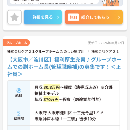
チャレンジキャリア制度や勤続賞与などもあり、モ
チベーションアップに繋がります。
働きやすい環境が整っており、安心して長くご勤務
詳細を見る
無料
紹介してもらう
いただけます。
ご興味のある方には、面接対策ポイントなど、さら
に詳細をご案内しますのでお気軽にご相談くださ
い！
グループホーム
更新日：2026年07月22日
株式会社ケア２１グループホーム たのしい家淀川
株式会社ケア２１
【大阪市／淀川区】福利厚生充実♪グループホー
ムでの副ホーム長(管理職候補)の募集です！＜正
社員＞
月収
30.8万円
～程度（諸手当込み）※介護
福祉士モデル
給料
年収
370万円
～程度（別途賞与付与）
大阪府 大阪市淀川区 十三元今里1-9-6
勤務地
阪急神戸本線「十三駅」徒歩10分