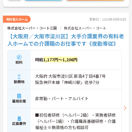
細をお話致しますのでお気軽にご相談ください。
有料老人ホーム
更新日：2026年08月05日
株式会社スーパー・コート三国
株式会社スーパー・コート
【大阪府／大阪市淀川区】大手介護業界の有料老
人ホームでの介護職のお仕事です《夜勤専従》
時給
1,177円～1,206円
給料
大阪府 大阪市淀川区 新高4丁目4番7号
勤務地
阪急神戸本線「神崎川駅」徒歩7分
非常勤・パート・アルバイト
雇用形態
■初任者研修（ヘルパー2級）・実務者研修
（ヘルパー1級）・介護職員基礎研修・介護
応募要件
福祉士※無資格の方も相談可