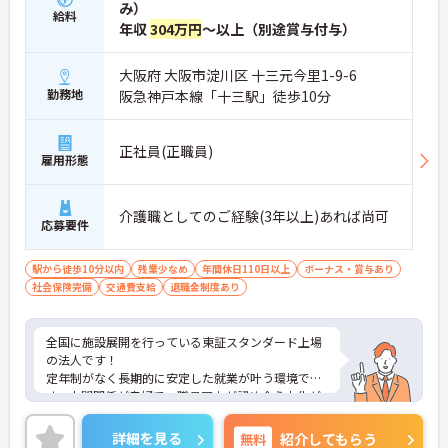
み）
給料
年収
304万円
～以上（別途賞与付与）
大阪府 大阪市淀川区 十三元今里1-9-6
勤務地
阪急神戸本線「十三駅」徒歩10分
正社員(正職員)
雇用形態
介護職としてのご経験(3年以上)あれば尚可
応募要件
駅から徒歩10分以内
残業少なめ
年間休日110日以上
ボーナス・賞与あり
社会保険完備
交通費支給
退職金制度あり
全国に施設展開を行っている東証スタンダード上場
の法人です！
定年制がなく長期的に安定した就業が叶う環境で
す。人間関係が良好で、職員同士が認め合う文化が
根付いています。
ご興味のある方には、面接対策ポイントなど、さら
詳細を見る
無料
紹介してもらう