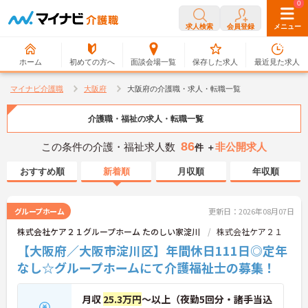
0
0
求人検索
会員登録
メニュー
ホーム
初めての方へ
面談会場一覧
保存した求人
最近見た求人
マイナビ介護職
大阪府
大阪府の介護職・求人・転職一覧
介護職・福祉の求人・転職一覧
86
この条件の介護・福祉求人数
非公開求人
件 ＋
おすすめ順
新着順
月収順
年収順
グループホーム
更新日：2026年08月07日
株式会社ケア２１グループホーム たのしい家淀川
株式会社ケア２１
【大阪府／大阪市淀川区】年間休日111日◎定年
なし☆グループホームにて介護福祉士の募集！
月収
25.3万円
～以上（夜勤5回分・諸手当込