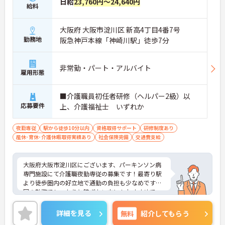
日給
23,760円～24,640円
給料
大阪府 大阪市淀川区 新高4丁目4番7号
勤務地
阪急神戸本線「神崎川駅」徒歩7分
非常勤・パート・アルバイト
雇用形態
■介護職員初任者研修（ヘルパー2級）以
応募要件
上、介護福祉士 いずれか
夜勤専従
駅から徒歩10分以内
資格取得サポート
研修制度あり
産休･育休･介護休暇取得実績あり
社会保険完備
交通費支給
大阪府大阪市淀川区にございます、パーキンソン病
専門施設にて介護職夜勤専従の募集です！最寄り駅
より徒歩圏内の好立地で通勤の負担も少なめです。1
回の勤務でしっかりと稼ぎたい方にもおすすめで
す。24時間の看護体制もあり、安心して業務に専念
いただきます。
詳細を見る
無料
紹介してもらう
ご興味ある方には、面接のポイントなど、さらに詳