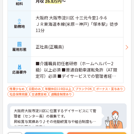
月収
26.8万円
～
給料
大阪府 大阪市淀川区 十三元今里1-9-6
ＪＲ東海道本線(米原－神戸)「塚本駅」徒歩
勤務地
11分
正社員(正職員)
雇用形態
■介護職員初任者研修（ホームヘルパー2
級）以上必須 ■普通自動車運転免許（AT限
応募要件
定可）必須 ■デイサービスでの管理者経験
必須 ■介護経験(5年以上) 必須 ■マネジメ
ント経験 必須
残業少なめ
日勤のみ
年間休日110日以上
ブランクOK
ボーナス・賞与あり
社会保険完備
交通費支給
退職金制度あり
大阪府大阪市淀川区に位置するデイサービスにて管
理者（センター長）の募集です。
昇給賞与実績あり♪その他勤続賞与や組合制度もあ
り福利厚生も充実！
ご興味ある方には、面接対策ポイントなど、さらに