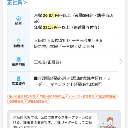
正社員＞
月収
26.8万円
～以上（夜勤5回分・諸手当込
み）
給料
年収
322万円
～以上（別途賞与付与）
大阪府 大阪市淀川区 十三元今里1-9-6
勤務地
阪急神戸本線「十三駅」徒歩10分
正社員(正職員)
雇用形態
■介護職経験必須 ※認知症実践者研修・リ
応募要件
ーダー、マネジメント経験あれば尚可
駅から徒歩10分以内
年間休日110日以上
ボーナス・賞与あり
社会保険完備
交通費支給
退職金制度あり
大阪府大阪市淀川区に位置するグループホームにお
ける介護職員の募集です。介護リーダーとしてご勤
務いただきます。