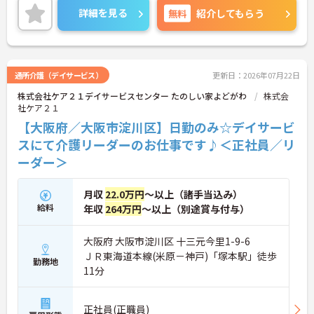
詳細をお話しいたしますのでお気軽にご相談くださ
詳細を見る
無料
紹介してもらう
い。
通所介護（デイサービス）
更新日：2026年07月22日
株式会社ケア２１デイサービスセンター たのしい家よどがわ
株式会
社ケア２１
【大阪府／大阪市淀川区】日勤のみ☆デイサービ
スにて介護リーダーのお仕事です♪＜正社員／リ
ーダー＞
月収
22.0万円
～以上（諸手当込み）
給料
年収
264万円
～以上（別途賞与付与）
大阪府 大阪市淀川区 十三元今里1-9-6
ＪＲ東海道本線(米原－神戸)「塚本駅」徒歩
勤務地
11分
正社員(正職員)