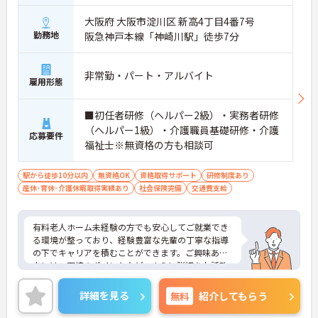
大阪府 大阪市淀川区 新高4丁目4番7号
勤務地
阪急神戸本線「神崎川駅」徒歩7分
非常勤・パート・アルバイト
雇用形態
■初任者研修（ヘルパー2級）・実務者研修
（ヘルパー1級）・介護職員基礎研修・介護
応募要件
福祉士※無資格の方も相談可
駅から徒歩10分以内
無資格OK
資格取得サポート
研修制度あり
産休･育休･介護休暇取得実績あり
社会保険完備
交通費支給
有料老人ホーム未経験の方でも安心してご就業でき
る環境が整っており、経験豊富な先輩の丁寧な指導
の下でキャリアを積むことができます。ご興味ある
方には、面接のポイントなど、さらに詳細をお話致
しますのでお気軽にご相談ください。
詳細を見る
無料
紹介してもらう