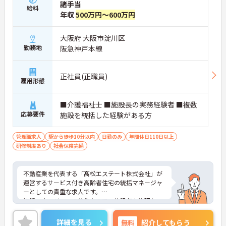
諸手当
給料
年収
500万円～600万円
大阪府 大阪市淀川区
勤務地
阪急神戸本線
正社員(正職員)
雇用形態
■介護福祉士 ■施設長の実務経験者 ■複数
応募要件
施設を統括した経験がある方
管理職求人
駅から徒歩10分以内
日勤のみ
年間休日110日以上
研修制度あり
社会保険完備
不動産業を代表する「髙松エステート株式会社」が
運営するサービス付き高齢者住宅の統括マネージャ
ーとしての貴重な求人です。
統括マネージャーの募集なので、施設収支管理か
ら、ご利用者はもちろんスタッフや関係機関の方な
ど、どんな方とでも円滑にコミュニケーションをと
詳細を見る
無料
紹介してもらう