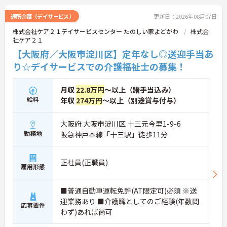
通所介護（デイサービス）
更新日：2026年08月07日
株式会社ケア２１デイサービスセンター たのしい家よどがわ
株式会
社ケア２１
【大阪府／大阪市淀川区】定年なし◎送迎手当あ
り☆デイサービスでの介護福祉士の募集！
月収
22.8万円
～以上（諸手当込み）
給料
年収
274万円
～以上（別途賞与付与）
大阪府 大阪市淀川区 十三元今里1-9-6
勤務地
阪急神戸本線「十三駅」徒歩11分
正社員(正職員)
雇用形態
■普通自動車運転免許(AT限定可)必須 ※送
迎業務あり ■介護職としてのご経験(年数問
応募要件
わず)あれば尚可