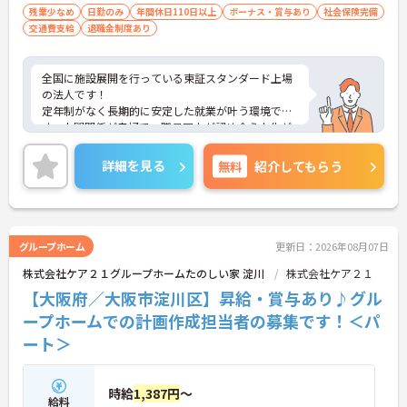
残業少なめ
日勤のみ
年間休日110日以上
ボーナス・賞与あり
社会保険完備
交通費支給
退職金制度あり
全国に施設展開を行っている東証スタンダード上場
の法人です！
定年制がなく長期的に安定した就業が叶う環境で
す。人間関係が良好で、職員同士が認め合う文化が
根付いています。
ご興味のある方には、面接対策ポイントなど、さら
詳細を見る
無料
紹介してもらう
に詳細をご案内しますのでお気軽にご相談くださ
い！
グループホーム
更新日：2026年08月07日
株式会社ケア２１グループホームたのしい家 淀川
株式会社ケア２１
【大阪府／大阪市淀川区】昇給・賞与あり♪グル
ープホームでの計画作成担当者の募集です！＜パ
ート＞
時給
1,387円
～
給料