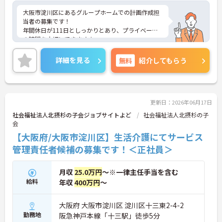
大阪市淀川区にあるグループホームでの計画作成担
当者の募集です！
年間休日が111日としっかりとあり、プライベート
の時間を大切にできます☆
また地域手当、資格手当などの各種手当が充実して
おり、金銭面も安心です♪
詳細を見る
無料
紹介してもらう
ご興味のある方には、面接対策ポイントなど、さら
に詳細をお話しいたしますのでお気軽にご相談くだ
さい！
更新日：2026年06月17日
社会福祉法人北摂杉の子会ジョブサイトよど
社会福祉法人北摂杉の子
会
【大阪府/大阪市淀川区】生活介護にてサービス
管理責任者候補の募集です！＜正社員＞
月収
25.0万円
～※一律主任手当を含む
給料
年収
400万円
～
大阪府 大阪市淀川区 淀川区十三東2-4-2
勤務地
阪急神戸本線「十三駅」徒歩5分