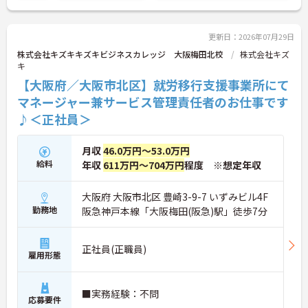
更新日：2026年07月29日
株式会社キズキキズキビジネスカレッジ 大阪梅田北校
株式会社キズ
キ
【大阪府／大阪市北区】就労移行支援事業所にて
マネージャー兼サービス管理責任者のお仕事です
♪＜正社員＞
月収
46.0万円～53.0万円
給料
年収
611万円～704万円
程度 ※想定年収
大阪府 大阪市北区 豊崎3-9-7 いずみビル4F
勤務地
阪急神戸本線「大阪梅田(阪急)駅」徒歩7分
正社員(正職員)
雇用形態
■実務経験：不問
応募要件