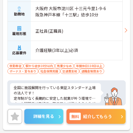
大阪府 大阪市淀川区 十三元今里1-9-6
勤務地
阪急神戸本線「十三駅」徒歩10分
正社員(正職員)
雇用形態
介護経験(3年以上)必須
応募要件
夜勤専従
駅から徒歩10分以内
残業少なめ
年間休日110日以上
ボーナス・賞与あり
社会保険完備
交通費支給
退職金制度あり
全国に施設展開を行っている東証スタンダード上場
の法人です！
定年制がなく長期的に安定した就業が叶う環境で
す。人間関係が良好で、職員同士が認め合う文化が
根付いています。
ご興味のある方には、面接対策ポイントなど、さら
詳細を見る
無料
紹介してもらう
に詳細をご案内しますのでお気軽にご相談くださ
い！