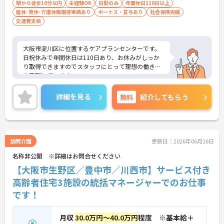
駅から徒歩10分以内
未経験OK
日勤のみ
年間休日110日以上
産休･育休･介護休暇取得実績あり
ボーナス・賞与あり
社会保険完備
交通費支給
大阪市淀川区に位置するケアプランセンターです。
日祝休みで年間休日は110日あり、お休みがしっか
り取得できますのでスタッフにとって理想の働き方
を実現しています。
最寄り駅から徒歩5分とアクセスしやすい立地でご
ざいます。
詳細を見る
無料
紹介してもらう
ご興味のある方には、面接対策ポイントなど、さら
に詳細をお話しいたしますのでお気軽にご相談くだ
さい！
訪問介護
更新日：2026年06月16日
名称非公開 ※詳細はお問合せください
【大阪市生野区／豊中市／川西市】サービス付き
高齢者住宅3施設の統括マネージャーでのお仕事
です！
月収
30.0万円～40.0万円
程度 ※基本給＋