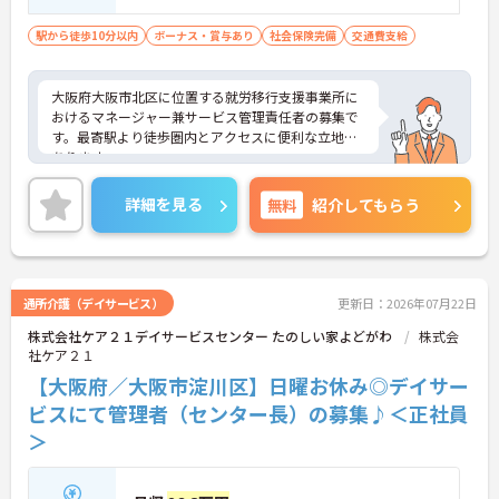
駅から徒歩10分以内
ボーナス・賞与あり
社会保険完備
交通費支給
大阪府大阪市北区に位置する就労移行支援事業所に
おけるマネージャー兼サービス管理責任者の募集で
す。最寄駅より徒歩圏内とアクセスに便利な立地に
あります。
勤務時間はフレックスタイム制です。勤務時間を柔
軟に対応できる環境のため、メリハリのある働き方
詳細を見る
無料
紹介してもらう
ができます。
ご興味のある方には、面接対策ポイントなど、さら
に詳細をご案内しますのでお気軽にご相談くださ
い！
通所介護（デイサービス）
更新日：2026年07月22日
株式会社ケア２１デイサービスセンター たのしい家よどがわ
株式会
社ケア２１
【大阪府／大阪市淀川区】日曜お休み◎デイサー
ビスにて管理者（センター長）の募集♪＜正社員
＞