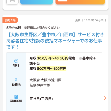
ることができる方を募集しています。
豊中、生野、川西の3施設を束ねていただきます！
ご興味のある方には、面接対策ポイントなど、さら
に詳細をお話しいたしますのでお気軽にご相談くだ
さい！
訪問介護
更新日：2026年06月02日
名称非公開 ※詳細はお問合せください
【大阪市生野区／豊中市／川西市】サービス付き
高齢者住宅3施設の統括マネージャーでのお仕事
です！
月収
30.0万円～40.0万円
程度 ※基本給＋
諸手当
給料
年収
500万円～600万円
大阪府 大阪市淀川区
勤務地
阪急神戸本線
正社員(正職員)
雇用形態