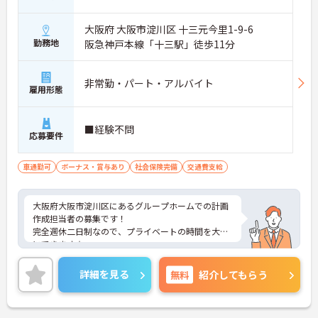
大阪府 大阪市淀川区 十三元今里1-9-6
勤務地
阪急神戸本線「十三駅」徒歩11分
非常勤・パート・アルバイト
雇用形態
■経験不問
応募要件
車通勤可
ボーナス・賞与あり
社会保険完備
交通費支給
大阪府大阪市淀川区にあるグループホームでの計画
作成担当者の募集です！
完全週休二日制なので、プライベートの時間を大切
にできます☆
昇給・賞与あり♪ 頑張りがしっかり反映されま
す！
詳細を見る
無料
紹介してもらう
ご興味のある方には、面接対策ポイントなど、さら
に詳細をお話しいたしますのでお気軽にご相談くだ
さい！