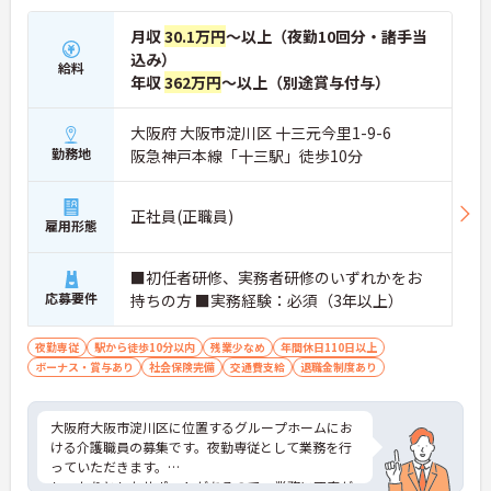
月収
30.1万円
～以上（夜勤10回分・諸手当
込み）
給料
年収
362万円
～以上（別途賞与付与）
大阪府 大阪市淀川区 十三元今里1-9-6
勤務地
阪急神戸本線「十三駅」徒歩10分
正社員(正職員)
雇用形態
■初任者研修、実務者研修のいずれかをお
応募要件
持ちの方 ■実務経験：必須（3年以上）
夜勤専従
駅から徒歩10分以内
残業少なめ
年間休日110日以上
ボーナス・賞与あり
社会保険完備
交通費支給
退職金制度あり
大阪府大阪市淀川区に位置するグループホームにお
ける介護職員の募集です。夜勤専従として業務を行
っていただきます。
しっかりとしたサポートがあるので、業務に不安が