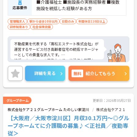
■介護福祉士 ■施設長の実務経験者 ■複数
応募要件
施設を統括した経験がある方
管理職求人
駅から徒歩10分以内
日勤のみ
年間休日110日以上
研修制度あり
社会保険完備
不動産業を代表する「髙松エステート株式会社」が
運営するサービス付き高齢者住宅の統括マネージャ
ーとしての貴重な求人です。
統括マネージャーの募集なので、施設収支管理か
ら、ご利用者はもちろんスタッフや関係機関の方な
ど、どんな方とでも円滑にコミュニケーションをと
詳細を見る
無料
紹介してもらう
ることができる方を募集しています。
豊中、生野、川西の3施設を束ねていただきます！
ご興味のある方には、面接対策ポイントなど、さら
に詳細をお話しいたしますのでお気軽にご相談くだ
さい！
グループホーム
更新日：2026年05月27日
株式会社ケア２１グループホーム たのしい家淀川
株式会社ケア２１
【大阪府／大阪市淀川区】月収30.1万円～◎グル
ープホームてに介護職の募集♪＜正社員／夜勤専
従＞