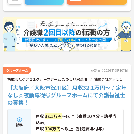
に詳細をご案内しますのでお気軽にご相談くださ
い！
グループホーム
更新日：2026年08月07日
株式会社ケア２１グループホーム たのしい家淀川
株式会社ケア２１
【大阪府／大阪市淀川区】月収32.1万円～♪定年
なし☆夜勤専従◎グループホームにて介護福祉士
の募集！
月収
32.1万円
～以上（夜勤10回分・諸手当
込み）
給料
年収
386万円
～以上（別途賞与付与）