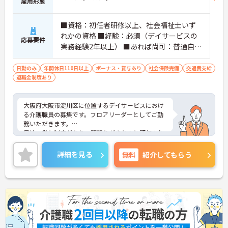
雇用形態
■資格：初任者研修以上、社会福祉士いず
れかの資格 ■経験：必須（デイサービスの
応募要件
実務経験2年以上） ■あれば尚可：普通自動
車運転免許（AT限定可）※ワンボックスカ
ーなどで送迎業務あり
日勤のみ
年間休日110日以上
ボーナス・賞与あり
社会保険完備
交通費支給
退職金制度あり
大阪府大阪市淀川区に位置するデイサービスにおけ
る介護職員の募集です。フロアリーダーとしてご勤
務いただきます。
昇給・賞与制度があり、頑張りがきちんと評価され
る環境です！
また施設リーダー手当、資格手当、業態手当など各
詳細を見る
無料
紹介してもらう
種手当が充実しています♪
働きやすい環境が整っており、安心して長くご勤務
いただけます。
ご興味のある方には、面接対策ポイントなど、さら
に詳細をご案内しますのでお気軽にご相談くださ
い！