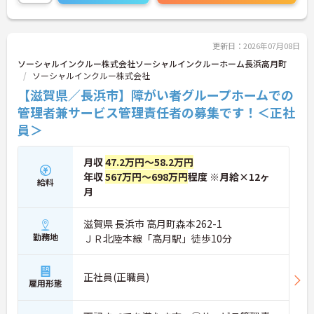
年代のスタッフがそれぞれの経験を活かして活躍し
ています。一般社員研修や外部勉強会受講支援な
ど、スキルアップを支える制度が整っているため安
心です。また、請求・申請業務は本社専門部署が一
更新日：2026年07月08日
括対応するため、利用者さまへの支援に集中できま
ソーシャルインクルー株式会社ソーシャルインクルーホーム長浜高月町
す。キャリアアップを目指したい方、プライベート
ソーシャルインクルー株式会社
と両立しながら専門性を高めたい方におすすめで
【滋賀県／長浜市】障がい者グループホームでの
す。ご興味のある方は詳細等をお伝えしますので、
お気軽にお問い合わせください。
管理者兼サービス管理責任者の募集です！＜正社
員＞
月収
47.2万円～58.2万円
年収
567万円～698万円
程度 ※月給×12ヶ
給料
月
滋賀県 長浜市 高月町森本262-1
勤務地
ＪＲ北陸本線「高月駅」徒歩10分
正社員(正職員)
雇用形態