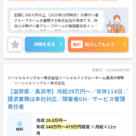
可)
全国に300カ所以上（2025年10月時点）の障がい者
グループホームを展開する株式会社が母体です。同
法人は障がい者グループホームの施設数日本トップ
クラスを誇り、安定した基盤のもとで働くことがで
きます。 週2日～、勤務時間は調整可能、平日のみ
の勤務もご相談いただけます。子育て中の方も多数
詳細を見る
無料
紹介してもらう
活躍されているなど、ライフスタイルに合わせた柔
軟な働き方が実現できる環境です。20代から60代ま
で幅広い年代のスタッフが在籍しており、風通しの
良い職場です。キャリアアップを目指す方には、正
社員登用制度も用意されています。資格を活かし、
更新日：2026年06月05日
ワークライフバランスを大切にしながら長期的にキ
ソーシャルインクルー株式会社ソーシャルインクルーホーム長浜大寺町
ャリアを築きたい方におすすめです。 ご興味のある
ソーシャルインクルー株式会社
方は詳細等をお伝えしますので、お気軽にお問い合
【滋賀県／長浜市】月給29万円～／年休114日／
わせください。
請求業務は本社対応／障害者GH／サービス管理
責任者
月収
29.0万円
～
年収
348万円～479万円
程度 ※月給×12ヶ
給料
月