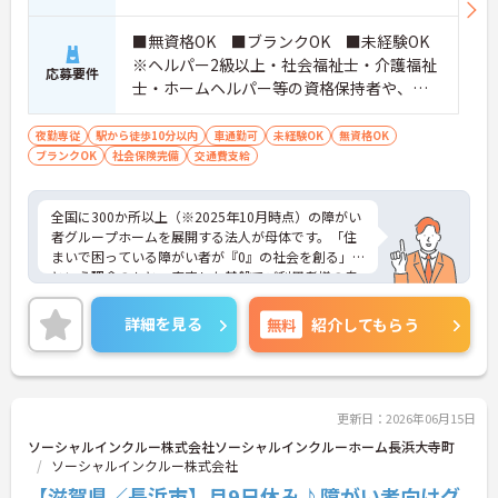
■無資格OK ■ブランクOK ■未経験OK
※ヘルパー2級以上・社会福祉士・介護福祉
応募要件
士・ホームヘルパー等の資格保持者や、福
祉系業務経験者、障害者支援施設経験者、
生活支援員、障害者支援員、就労支援員、
夜勤専従
駅から徒歩10分以内
車通勤可
未経験OK
無資格OK
ブランクOK
社会保険完備
生活相談員等の経験歓迎
交通費支給
全国に300か所以上（※2025年10月時点）の障がい
者グループホームを展開する法人が母体です。「住
まいで困っている障がい者が『0』の社会を創る」
という理念のもと、安定した基盤でご利用者様の自
立を支援しています。週1日からの勤務が可能で、W
ワークや扶養内での勤務も歓迎しており、ご自身の
詳細を見る
無料
紹介してもらう
ペースで働けます。20代から60代まで幅広い世代が
活躍中で、未経験や無資格の方でも安心してスター
トできるよう、先輩スタッフが丁寧にサポートしま
す。昇給の機会は年2回あり、頑張りが評価される環
境です。正社員登用制度や産休・育休制度も整って
更新日：2026年06月15日
いるため、ライフステージに合わせて長く働き続け
ソーシャルインクルー株式会社ソーシャルインクルーホーム長浜大寺町
られます。介護に挑戦したい方や、空いた時間を有
ソーシャルインクルー株式会社
効活用したい方におすすめです。ご興味のある方は
【滋賀県／長浜市】月9日休み♪障がい者向けグ
詳細等をお伝えしますので、お気軽にお問い合わせ