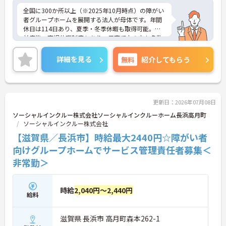
全国に300か所以上（※2025年10月時点）の障がい
者グループホームを展開する法人が母体です。年間
休日は114日あり、夏季・冬季休暇も取得可能。産
前産後・育児休暇制度もあり、子育て中の方も多数
活躍中で、ワークライフバランスを大切にしながら
働ける環境が整っています。研修制度や外部勉強会
詳細を見る
無料
紹介してもらう
の受講支援もあり、スキルアップもしっかりサポー
ト。将来的には管理者やエリアマネージャーへのキ
ャリアアップも目指せます。20代から60代まで幅広
い年代のスタッフが活躍しており、和やかな雰囲気
の職場です。介護経験を活かしたい方、福祉の資格
更新日：2026年07月08日
をお持ちの方、安定した法人でキャリアを築きたい
ソーシャルインクルー株式会社ソーシャルインクルーホーム長浜高月町
方におすすめです。
ソーシャルインクルー株式会社
【滋賀県／長浜市】時給最大2440円☆障がい者
★おすすめPOINT★
・生活支援員からスタートし、サービス管理責任者
向けグループホームでサービス管理責任者募集＜
やエリアマネージャーへと続く明確なステップアッ
非常勤＞
プの道筋が用意されています。急成長中の企業であ
るためポストも豊富にあり、専門性を高めながらマ
ネジメント職への挑戦も視野に入れていただけま
時給
2,040円～2,440円
す。
給料
・年間休日114日、残業月平均10時間程度という就
業環境に加え、産前産後休暇や育児休暇制度がしっ
滋賀県 長浜市 高月町森本262-1
かりと整備されています。オンとオフの切り替えを