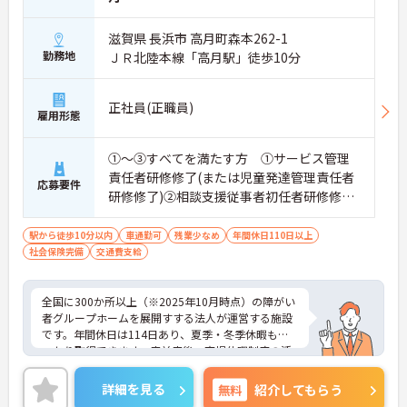
滋賀県 長浜市 高月町森本262-1
勤務地
ＪＲ北陸本線「高月駅」徒歩10分
正社員(正職員)
雇用形態
①～③すべてを満たす方 ①サービス管理
責任者研修修了(または児童発達管理責任者
応募要件
研修修了)②相談支援従事者初任者研修修了
(または相談支援従事者実務者研修修了)③普
通自動車運転免許(AT限定可)
駅から徒歩10分以内
車通勤可
残業少なめ
年間休日110日以上
社会保険完備
交通費支給
全国に300か所以上（※2025年10月時点）の障がい
者グループホームを展開すする法人が運営する施設
です。年間休日は114日あり、夏季・冬季休暇もし
っかり取得できます。産前産後・育児休暇制度の活
用実績も豊富で、子育て中の方も多数活躍してお
り、ライフステージに変化があっても安心して長く
詳細を見る
無料
紹介してもらう
働ける環境です。職場では20代から60代まで幅広い