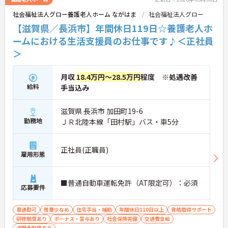
社会福祉法人グロー養護老人ホーム ながはま
社会福祉法人グロー
【滋賀県／長浜市】年間休日119日☆養護老人ホ
ームにおける生活支援員のお仕事です♪＜正社員
＞
月収
18.4万円～28.5万円
程度 ※処遇改善
給料
手当込み
滋賀県 長浜市 加田町19-6
勤務地
ＪＲ北陸本線「田村駅」バス・車5分
正社員(正職員)
雇用形態
■普通自動車運転免許（AT限定可）：必須
応募要件
車通勤可
残業少なめ
住宅手当・補助
年間休日110日以上
資格取得サポート
研修制度あり
ボーナス・賞与あり
社会保険完備
交通費支給
退職金制度あり