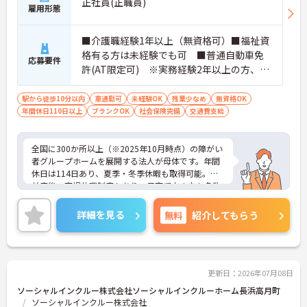
正社員(正職員)
雇用形態
■介護職経験1年以上（無資格可）■福祉資
格有る方は未経験でも可 ■普通自動車免
応募要件
許(AT限定可) ※実務経験2年以上の方、障
がい者福祉に関する経験をお持ちの方大歓
迎
駅から徒歩10分以内
車通勤可
未経験OK
残業少なめ
無資格OK
年間休日110日以上
ブランクOK
社会保険完備
交通費支給
全国に300か所以上（※2025年10月時点）の障がい
者グループホームを展開する法人が母体です。年間
休日は114日あり、夏季・冬季休暇も取得可能。産
前産後・育児休暇制度もあり、子育て中の方も多数
活躍中で、ワークライフバランスを大切にしながら
働ける環境が整っています。研修制度や外部勉強会
詳細を見る
無料
紹介してもらう
の受講支援もあり、スキルアップもしっかりサポー
ト。将来的には管理者やエリアマネージャーへのキ
ャリアアップも目指せます。20代から60代まで幅広
い年代のスタッフが活躍しており、和やかな雰囲気
の職場です。介護経験を活かしたい方、福祉の資格
更新日：2026年07月08日
をお持ちの方、安定した法人でキャリアを築きたい
ソーシャルインクルー株式会社ソーシャルインクルーホーム長浜高月町
方におすすめです。
ソーシャルインクルー株式会社