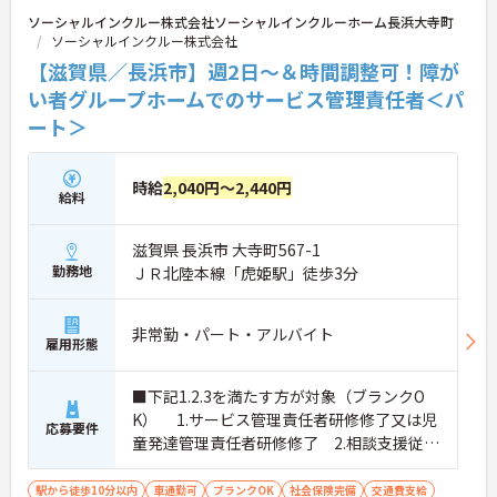
ソーシャルインクルー株式会社ソーシャルインクルーホーム長浜大寺町
ソーシャルインクルー株式会社
【滋賀県／長浜市】週2日～＆時間調整可！障が
い者グループホームでのサービス管理責任者＜パ
ート＞
時給
2,040円～2,440円
給料
滋賀県 長浜市 大寺町567-1
勤務地
ＪＲ北陸本線「虎姫駅」徒歩3分
非常勤・パート・アルバイト
雇用形態
■下記1.2.3を満たす方が対象（ブランクO
K） 1.サービス管理責任者研修修了又は児
応募要件
童発達管理責任者研修修了 2.相談支援従事
者初任者研修修了又は相談支援従事者実務
者研修修了 3.普通自動車運転免許(AT限定
駅から徒歩10分以内
車通勤可
ブランクOK
社会保険完備
交通費支給