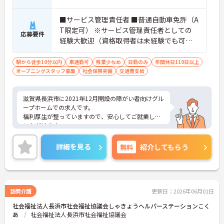
■サービス管理責任者 ■普通自動車免許（A
T限定可） ※サービス管理責任者としての
応募要件
経験大歓迎（資格取得者は未経験でも可能
です） ※就労支援員、就労支援経験者、社
会福祉士や精神保険福祉士の資格も活かせ
駅から徒歩10分以内
車通勤可
残業少なめ
日勤のみ
年間休日110日以上
オープニングスタッフ募集
ます
社会保険完備
交通費支給
滋賀県長浜市に2021年12月開設の障がい者向けグル
ープホームでの求人です。
福利厚生が整っていますので、安心してご就業して
いただけます。
年間休日114日！残業は少なめですのでプライベー
トとの予定が立てやすいです。
詳細を見る
無料
紹介してもらう
ご興味のある方には、面接対策ポイントなど、さら
に詳細をお話しいたしますので、お気軽にご相談く
ださい。
訪問介護
更新日：2026年06月01日
社会福祉法人長浜市社会福祉協議会しゃきょうヘルパーステーションこく
あ
社会福祉法人長浜市社会福祉協議会