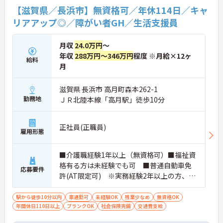
【滋賀県／長浜市】無資格可／年休114日／キャ
★おすすめPOINT★
・生活支援員からスタートし、サービス管理責任者
リアアップ◎／障がい者GH／生活支援員
やエリアマネージャーへと続く明確なステップアッ
プの道筋が用意されています。急成長中の企業であ
月収
24.0万円
～
るためポストも豊富にあり、専門性を高めながらマ
ネジメント職への挑戦も視野に入れていただけま
年収
288万円～346万円
程度 ※月給×12ヶ
給料
す。
月
・年間休日114日、残業月平均10時間程度という就
業環境に加え、産前産後休暇や育児休暇制度がしっ
滋賀県 長浜市 高月町森本262-1
かりと整備されています。オンとオフの切り替えを
勤務地
ＪＲ北陸本線「高月駅」徒歩10分
明確にし、心身ともに充実した状態で長くご活躍い
ただけます。
・グループホーム一棟あたりの入居者様20名定員を
正社員(正職員)
常時2～4名のスタッフで支援、国基準を上回る人員
雇用形態
配置や夜間複数名体制が敷かれているため、業務に
追われることなくご利用者様のペースに合わせたサ
ポートが可能です。施設も専用設計で働きやすく、
■介護職経験1年以上（無資格可）■福祉資
ご自身の理想とする福祉を実践できる環境が整って
格有る方は未経験でも可 ■普通自動車免
応募要件
います。
許(AT限定可) ※実務経験2年以上の方、障
がい者福祉に関する経験をお持ちの方大歓
迎
駅から徒歩10分以内
車通勤可
未経験OK
残業少なめ
無資格OK
年間休日110日以上
ブランクOK
社会保険完備
交通費支給