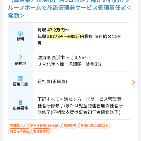
ください。
ループホームで施設管理兼サービス管理責任者＜
常勤＞
月収
47.2万円
～
年収
567万円～698万円
程度 ※月給×12ヶ
給料
月
滋賀県 長浜市 大寺町567-1
勤務地
ＪＲ北陸本線「虎姫駅」徒歩3分
正社員(正職員)
雇用形態
下記すべてを満たす方 ①サービス管理責
任者研修修了(または児童発達管理責任者研
応募要件
修修了)②相談支援従事者初任者研修修了(ま
たは相談支援従事者実務者研修修了)③普通
自動車運転免許(AT限定可)
管理職求人
駅から徒歩10分以内
車通勤可
年間休日110日以上
社会保険完備
交通費支給