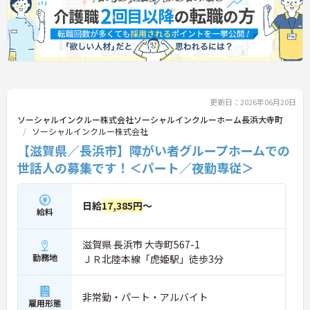
ワークライフバランスを大切にしながら長期的にキ
ャリアを築きたい方におすすめです。 ご興味のある
方は詳細等をお伝えしますので、お気軽にお問い合
わせください。
更新日：2026年06月20日
ソーシャルインクルー株式会社ソーシャルインクルーホーム長浜大寺町
ソーシャルインクルー株式会社
【滋賀県／長浜市】障がい者グループホームでの
世話人の募集です！＜パート／夜勤専従＞
日給
17,385円
～
給料
滋賀県 長浜市 大寺町567-1
勤務地
ＪＲ北陸本線「虎姫駅」徒歩3分
非常勤・パート・アルバイト
雇用形態