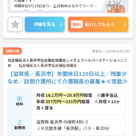
の募集です！
年間休日が124日あり、土日祝休みなのでワークラ
イフバランスが叶います♪
また、マイカー通勤可能で無料駐車場もあるので、
通勤らくらくです◎
詳細を見る
無料
紹介してもらう
ご興味のある方には、面接対策ポイントなど、さら
に詳細をお話しいたしますのでお気軽にご相談くだ
さい！
訪問介護
更新日：2026年05月29日
社会福祉法人長浜市社会福祉協議会しゃきょうヘルパーステーションこく
あ
社会福祉法人長浜市社会福祉協議会
【滋賀県／長浜市】年間休日120日以上／残業少
なめ／訪問介護所にて介護職員の募集★≪常勤≫
月収
16.1万円～20.9万円
程度 ※諸手当込
年収
257万円～333万円
程度 ※月収×12ヶ
給料
月＋賞与
滋賀県 長浜市 内保町480-3
勤務地
ＪＲ北陸本線「長浜駅」バス・車20分