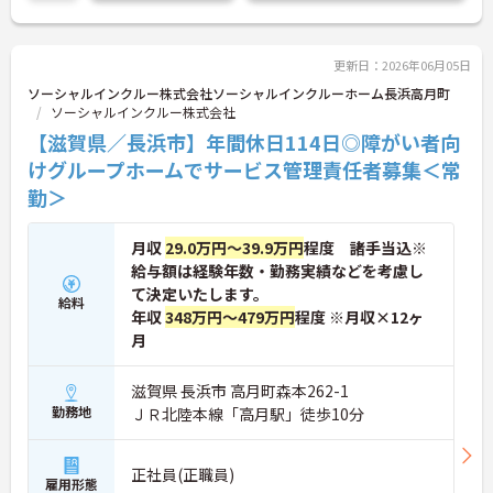
年代のスタッフがそれぞれの経験を活かして活躍し
ています。一般社員研修や外部勉強会受講支援な
ど、スキルアップを支える制度が整っているため安
心です。また、請求・申請業務は本社専門部署が一
更新日：2026年06月05日
括対応するため、利用者さまへの支援に集中できま
ソーシャルインクルー株式会社ソーシャルインクルーホーム長浜高月町
す。キャリアアップを目指したい方、プライベート
ソーシャルインクルー株式会社
と両立しながら専門性を高めたい方におすすめで
【滋賀県／長浜市】年間休日114日◎障がい者向
す。ご興味のある方は詳細等をお伝えしますので、
お気軽にお問い合わせください。
けグループホームでサービス管理責任者募集＜常
勤＞
月収
29.0万円～39.9万円
程度 諸手当込※
給与額は経験年数・勤務実績などを考慮し
て決定いたします。
給料
年収
348万円～479万円
程度 ※月収×12ヶ
月
滋賀県 長浜市 高月町森本262-1
勤務地
ＪＲ北陸本線「高月駅」徒歩10分
正社員(正職員)
雇用形態