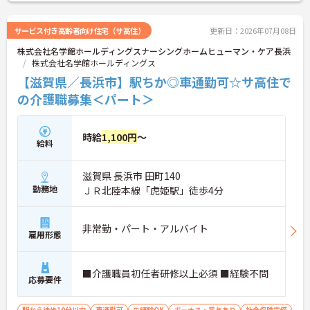
サービス付き高齢者向け住宅（サ高住）
更新日：2026年07月08日
株式会社名学館ホールディングスナーシングホームヒューマン・ケア長浜
株式会社名学館ホールディングス
【滋賀県／長浜市】駅ちか◎車通勤可☆サ高住で
の介護職募集＜パート＞
時給
1,100円
～
給料
滋賀県 長浜市 田町140
勤務地
ＪＲ北陸本線「虎姫駅」徒歩4分
非常勤・パート・アルバイト
雇用形態
■介護職員初任者研修以上必須 ■経験不問
応募要件
駅から徒歩10分以内
車通勤可
未経験OK
ボーナス・賞与あり
社会保険完備