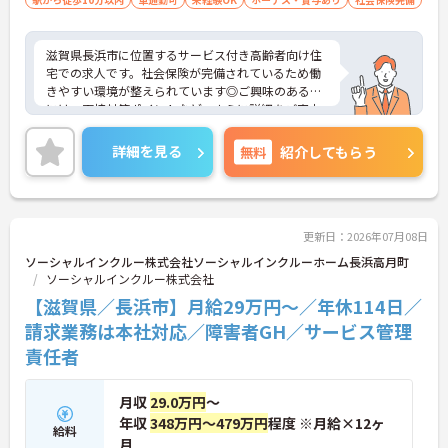
滋賀県長浜市に位置するサービス付き高齢者向け住
宅での求人です。社会保険が完備されているため働
きやすい環境が整えられています◎ご興味のある方
には、面接対策ポイントなど、さらに詳細をご案内
しますのでお気軽にご相談ください！
詳細を見る
無料
紹介してもらう
更新日：2026年07月08日
ソーシャルインクルー株式会社ソーシャルインクルーホーム長浜高月町
ソーシャルインクルー株式会社
【滋賀県／長浜市】月給29万円～／年休114日／
請求業務は本社対応／障害者GH／サービス管理
責任者
月収
29.0万円
～
年収
348万円～479万円
程度 ※月給×12ヶ
給料
月