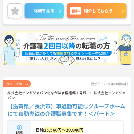
んと評価される職場です。また、人材育成にも力を
入れており、研修制度が充実しています。
詳細を見る
無料
紹介してもらう
ご興味のある方には、面接対策ポイントなど、さら
に詳細をお話しいたしますのでお気軽にご相談くだ
さい！
グループホーム
更新日：2026年08月04日
株式会社サンガジャパン北ながはま翔裕館Ⅰ号館
株式会社サンガジャ
パン
【滋賀県／長浜市】車通勤可能◎グループホーム
にて夜勤専従の介護職募集です！＜パート＞
日給
25,560円～28,840円
給料