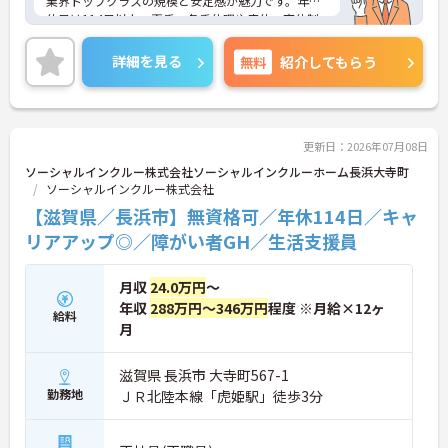
業界トップクラスの規模と安定感が魅力です。年間
休日は114日以上、夏季・冬季休暇や産休・育休制
度もしっかり整っており、プライベートとの両立も
可能。これまでのご経験を活かし、新しいキャリア
詳細を見る
無料
紹介してもらう
を築きたい方、ぜひご応募ください。20代から60代
まで、幅広い年代の方が活躍できる職場です。ご興
味のある方は詳細等をお伝えしますので、お気軽に
お問い合わせください。
更新日：2026年07月08日
ソーシャルインクルー株式会社ソーシャルインクルーホーム長浜大寺町
ソーシャルインクルー株式会社
【滋賀県／長浜市】無資格可／年休114日／キャ
リアアップ◎／障がい者GH／生活支援員
月収
24.0万円
～
年収
288万円～346万円
程度 ※月給×12ヶ
給料
月
滋賀県 長浜市 大寺町567-1
勤務地
ＪＲ北陸本線「虎姫駅」徒歩3分