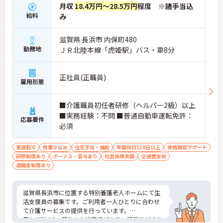
月収
18.4万円～28.5万円
程度 ※諸手当込
給料
み
滋賀県 長浜市 内保町480
勤務地
ＪＲ北陸本線「虎姫駅」バス・車8分
正社員(正職員)
雇用形態
■介護職員初任者研修（ヘルパー2級）以上
■実務経験：不問 ■普通自動車運転免許：
応募要件
必須
車通勤可
残業少なめ
住宅手当・補助
年間休日110日以上
資格取得サポート
研修制度あり
ボーナス・賞与あり
社会保険完備
交通費支給
退職金制度あり
滋賀県長浜市に位置する特別養護老人ホームにて生
活支援員の募集です。ご利用者一人ひとりに合わせ
て介護サービスの提供を行っています。
賞与が計4.0ヶ月分の支給実績があり、頑張りがきち