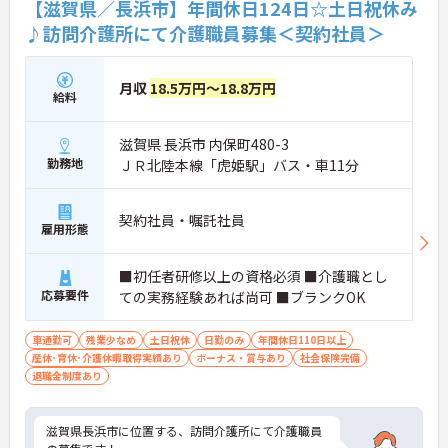
【滋賀県／長浜市】年間休日124日☆土日祝休み
♪訪問介護所にて介護職員募集＜契約社員＞
月収
18.5万円～18.8万円
給料
滋賀県 長浜市 内保町480-3
勤務地
ＪＲ北陸本線「虎姫駅」バス・車11分
契約社員・嘱託社員
雇用形態
■初任者研修以上の資格必須 ■介護職とし
応募要件
ての実務経験あれば尚可 ■ブランクOK
車通勤可
残業少なめ
土日祝休
日勤のみ
年間休日110日以上
産休･育休･介護休暇取得実績あり
ボーナス・賞与あり
社会保険完備
退職金制度あり
滋賀県長浜市に位置する、訪問介護所にて介護職員