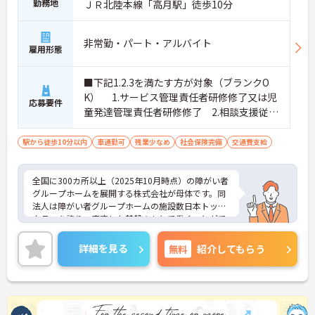
勤務地
明確にし、心身ともに充実した状態で長くご活躍い
ＪＲ北陸本線「高月駅」徒歩10分
ただけます。
・グループホーム一棟あたりの入居者様20名定員を
常時2～4名のスタッフで支援、国基準を上回る人員
非常勤・パート・アルバイト
雇用形態
配置や夜間複数名体制が敷かれているため、業務に
追われることなくご利用者様のペースに合わせたサ
ポートが可能です。施設も専用設計で働きやすく、
■下記1.2.3を満たす方が対象（ブランクO
ご自身の理想とする福祉を実践できる環境が整って
K） 1.サービス管理責任者研修修了又は児
応募要件
います。
童発達管理責任者研修修了 2.相談支援従事
者初任者研修修了又は相談支援従事者実務
者研修修了 3.普通自動車運転免許(AT限定
駅から徒歩10分以内
車通勤可
残業少なめ
社会保険完備
交通費支給
可)
全国に300カ所以上（2025年10月時点）の障がい者
グループホームを展開する株式会社が母体です。同
法人は障がい者グループホームの施設数日本トップ
クラスを誇り、安定した基盤のもとで働くことがで
きます。 週2日～、勤務時間は調整可能、平日のみ
の勤務もご相談いただけます。子育て中の方も多数
詳細を見る
無料
紹介してもらう
活躍されているなど、ライフスタイルに合わせた柔
軟な働き方が実現できる環境です。20代から60代ま
で幅広い年代のスタッフが在籍しており、風通しの
良い職場です。キャリアアップを目指す方には、正
社員登用制度も用意されています。資格を活かし、