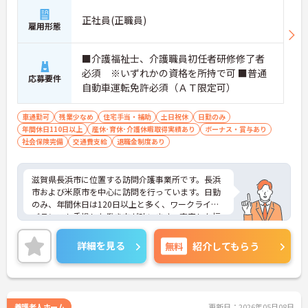
正社員(正職員)
雇用形態
■介護福祉士、介護職員初任者研修修了者
必須 ※いずれかの資格を所持で可 ■普通
応募要件
自動車運転免許必須（ＡＴ限定可）
車通勤可
残業少なめ
住宅手当・補助
土日祝休
日勤のみ
年間休日110日以上
産休･育休･介護休暇取得実績あり
ボーナス・賞与あり
社会保険完備
交通費支給
退職金制度あり
滋賀県長浜市に位置する訪問介護事業所です。長浜
市および米原市を中心に訪問を行っています。日勤
のみ、年間休日は120日以上と多く、ワークライフ
バランスも重視した働き方が叶います。充実した福
利厚生等待遇面の良さ魅力です。ご興味のある方に
は、面接対策ポイントなど、さらに詳細をお話しし
詳細を見る
無料
紹介してもらう
ますのでお気軽にご相談ください！
養護老人ホーム
更新日：2026年05月08日