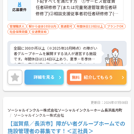
下記すべてを満たす方 ①サービス管理責
任者研修修了(または児童発達管理責任者研
応募要件
修修了)②相談支援従事者初任者研修修了(ま
たは相談支援従事者実務者研修修了)③普通
自動車運転免許(AT限定可)
管理職求人
駅から徒歩10分以内
車通勤可
年間休日110日以上
ブランクOK
社会保険完備
交通費支給
全国に300か所以上（※2025年10月時点）の障がい
者グループホームを展開すする法人が運営する施設
です。年間休日は114日以上あり、夏季・冬季休暇
や産休・育休制度も整っているため、プライベート
を大切にしながら長く働けます。20代からシニアま
で幅広い年代のスタッフが活躍しており、子育て中
詳細を見る
無料
紹介してもらう
の方も多いので、お互いに協力し合える温かい雰囲
気です。研修制度や外部勉強会の受講支援もあり、
働きながらスキルアップを目指せる環境が魅力。請
求業務は本社が一括対応するため、ご利用者さまの
支援やスタッフの育成といった現場のマネジメント
更新日：2026年07月08日
業務に集中できます。これまでの経験や資格を活か
ソーシャルインクルー株式会社ソーシャルインクルーホーム長浜高月町
し、安定した環境でキャリアを築きたい方をお待ち
ソーシャルインクルー株式会社
しています。ご興味のある方は詳細等をお伝えしま
【滋賀県／長浜市】障がい者グループホームでの
すので、お気軽にお問い合わせください。
施設管理者の募集です！＜正社員＞