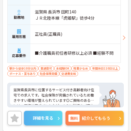
滋賀県 長浜市 田町140
勤務地
ＪＲ北陸本線「虎姫駅」徒歩4分
正社員(正職員)
雇用形態
■介護職員初任者研修以上必須 ■経験不問
応募要件
駅から徒歩10分以内
車通勤可
未経験OK
残業少なめ
年間休日110日以上
ボーナス・賞与あり
社会保険完備
交通費支給
滋賀県長浜市に位置するサービス付き高齢者向け住
宅での求人です。社会保険が完備されているため働
きやすい環境が整えられています◎ご興味のある方
には、面接対策ポイントなど、さらに詳細をご案内
しますのでお気軽にご相談ください！
詳細を見る
無料
紹介してもらう