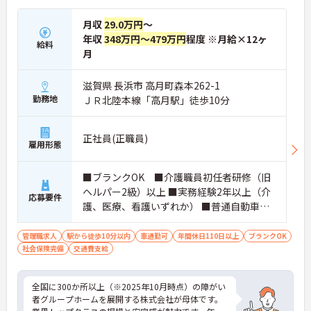
月収
29.0万円
～
年収
348万円～479万円
程度 ※月給×12ヶ
給料
月
滋賀県 長浜市 高月町森本262-1
勤務地
ＪＲ北陸本線「高月駅」徒歩10分
正社員(正職員)
雇用形態
■ブランクOK ■介護職員初任者研修（旧
ヘルパー2級）以上 ■実務経験2年以上（介
応募要件
護、医療、看護いずれか） ■普通自動車運
転免許(AT限定可) ※管理業務に就かれて
いた方歓迎
管理職求人
駅から徒歩10分以内
車通勤可
年間休日110日以上
ブランクOK
社会保険完備
交通費支給
全国に300か所以上（※2025年10月時点）の障がい
者グループホームを展開する株式会社が母体です。