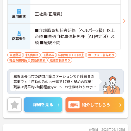
正社員(正職員)
雇用形態
■介護職員初任者研修（ヘルパー2級）以上
必須 ■普通自動車運転免許（AT限定可）必
応募要件
須 ■経験不問
車通勤可
未経験OK
日勤のみ
年間休日110日以上
ボーナス・賞与あり
社会保険完備
交通費支給
退職金制度あり
滋賀県長浜市の訪問介護ステーションで介護職員の
募集です！日勤のみのお仕事で17時と早めの就業！
残業は月平均2時間程度なので、お仕事終わりの予
定が立てやすい職場です◎また、退職金制度ありで
安心して長く働きやすい環境が整っています♪ご興
味のある方は面接ポイントをお伝えしますので、お
詳細を見る
無料
紹介してもらう
気軽にご連絡ください！
更新日：2026年06月05日