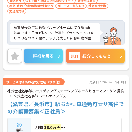
車通勤可
住宅手当・補助
資格取得サポート
研修制度あり
産休･育休･介護休暇取得実績あり
ボーナス・賞与あり
社会保険完備
交通費支給
滋賀県長浜市にあるグループホームにて介護福祉士
募集です！月9日休みで、仕事とプライベートのメ
リハリをつけて働けます♪充実した研修制度が整っ
ているため、働きながらスキルアップを目指せる環
境です！マイカー通勤も可能で、毎日の通勤も快適
◎ご興味のある方には、面接対策ポイントなど、さ
詳細を見る
無料
紹介してもらう
らに詳細をご案内しますのでお気軽にご相談くださ
い！
サービス付き高齢者向け住宅（サ高住）
更新日：2026年07月08日
株式会社名学館ホールディングスナーシングホームヒューマン・ケア長浜
株式会社名学館ホールディングス
【滋賀県／長浜市】駅ちか◎車通勤可☆サ高住で
の介護職募集＜正社員＞
月収
18.0万円
～
給料