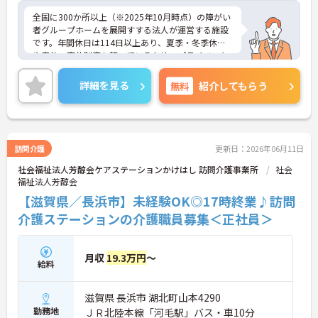
全国に300か所以上（※2025年10月時点）の障がい
者グループホームを展開すする法人が運営する施設
です。年間休日は114日以上あり、夏季・冬季休暇
や産休・育休制度も整っているため、プライベート
を大切にしながら長く働けます。20代からシニアま
で幅広い年代のスタッフが活躍しており、子育て中
詳細を見る
無料
紹介してもらう
の方も多いので、お互いに協力し合える温かい雰囲
気です。研修制度や外部勉強会の受講支援もあり、
働きながらスキルアップを目指せる環境が魅力。請
求業務は本社が一括対応するため、ご利用者さまの
支援やスタッフの育成といった現場のマネジメント
訪問介護
更新日：2026年06月11日
業務に集中できます。これまでの経験や資格を活か
社会福祉法人芳醇会ケアステーションかけはし 訪問介護事業所
社会
し、安定した環境でキャリアを築きたい方をお待ち
福祉法人芳醇会
しています。ご興味のある方は詳細等をお伝えしま
すので、お気軽にお問い合わせください。
【滋賀県／長浜市】未経験OK◎17時終業♪訪問
介護ステーションの介護職員募集＜正社員＞
月収
19.3万円
～
給料
滋賀県 長浜市 湖北町山本4290
勤務地
ＪＲ北陸本線「河毛駅」バス・車10分