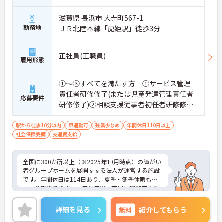
滋賀県 長浜市 大寺町567-1
勤務地
ＪＲ北陸本線「虎姫駅」徒歩3分
正社員(正職員)
雇用形態
①～③すべてを満たす方 ①サービス管理
責任者研修修了(または児童発達管理責任者
応募要件
研修修了)②相談支援従事者初任者研修修了
(または相談支援従事者実務者研修修了)③普
通自動車運転免許(AT限定可)
駅から徒歩10分以内
車通勤可
残業少なめ
年間休日110日以上
社会保険完備
交通費支給
全国に300か所以上（※2025年10月時点）の障がい
者グループホームを展開すする法人が運営する施設
です。年間休日は114日あり、夏季・冬季休暇もし
っかり取得できます。産前産後・育児休暇制度の活
用実績も豊富で、子育て中の方も多数活躍してお
り、ライフステージに変化があっても安心して長く
詳細を見る
無料
紹介してもらう
働ける環境です。職場では20代から60代まで幅広い