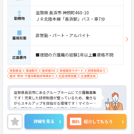
滋賀県 長浜市 神照町460-10
勤務地
ＪＲ北陸本線「長浜駅」バス・車7分
非常勤・パート・アルバイト
雇用形態
■夜間の介護職の経験1年以上■資格不問
応募要件
夜勤専従
車通勤可
無資格OK
資格取得サポート
研修制度あり
産休･育休･介護休暇取得実績あり
社会保険完備
交通費支給
滋賀県長浜市にあるグループホームにて介護職募集
です！充実した研修制度が整っているため、働きな
がらスキルアップを目指せる環境です！マイカー通
勤も可能で、毎日の通勤も快適◎ご興味のある方に
は、面接対策ポイントなど、さらに詳細をご案内し
ますのでお気軽にご相談ください！
詳細を見る
無料
紹介してもらう