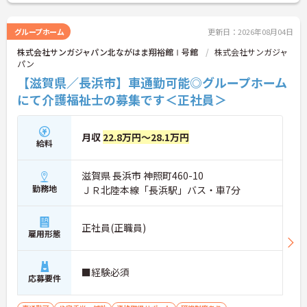
グループホーム
更新日：2026年08月04日
株式会社サンガジャパン北ながはま翔裕館Ⅰ号館
株式会社サンガジャ
パン
【滋賀県／長浜市】車通勤可能◎グループホーム
にて介護福祉士の募集です＜正社員＞
月収
22.8万円～28.1万円
給料
滋賀県 長浜市 神照町460-10
勤務地
ＪＲ北陸本線「長浜駅」バス・車7分
正社員(正職員)
雇用形態
■経験必須
応募要件