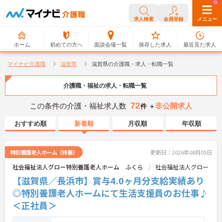
0
0
求人検索
会員登録
メニュー
ホーム
初めての方へ
面談会場一覧
保存した求人
最近見た求人
マイナビ介護職
滋賀県
滋賀県の介護職・求人・転職一覧
介護職・福祉の求人・転職一覧
72
この条件の介護・福祉求人数
非公開求人
件 ＋
おすすめ順
新着順
月収順
年収順
特別養護老人ホーム（特養）
更新日：2026年08月05日
社会福祉法人グロー特別養護老人ホーム ふくら
社会福祉法人グロー
【滋賀県／長浜市】賞与4.0ヶ月分支給実績あり
◎特別養護老人ホームにて生活支援員のお仕事♪
＜正社員＞