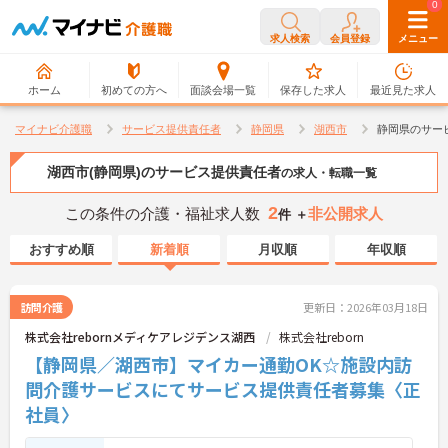
0
0
求人検索
会員登録
メニュー
ホーム
初めての方へ
面談会場一覧
保存した求人
最近見た求人
マイナビ介護職
サービス提供責任者
静岡県
湖西市
静岡県のサー
湖西市(静岡県)のサービス提供責任者
の求人・転職一覧
2
この条件の介護・福祉求人数
非公開求人
件 ＋
おすすめ順
新着順
月収順
年収順
訪問介護
更新日：2026年03月18日
株式会社rebornメディケアレジデンス湖西
株式会社reborn
【静岡県／湖西市】マイカー通勤OK☆施設内訪
問介護サービスにてサービス提供責任者募集〈正
社員〉