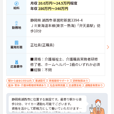
月収
20.0万円～24.5万円
程度
給料
年収
280万円～340万円
静岡県 湖西市 新居町新居3394-4
ＪＲ東海道本線(東京－熱海)「弁天島駅」徒
勤務地
歩10分
正社員(正職員)
雇用形態
■資格：介護福祉士、介護職員実務者研修
修了者、ホームヘルパー1級のいずれか必須
応募要件
■経験：不問
駅から徒歩10分以内
車通勤可
資格取得サポート
研修制度あり
産休･育休･介護休暇取得実績あり
社会保険完備
交通費支給
退職金制度あり
静岡県湖西市に位置する施設です。最寄り駅から徒
歩10分、マイカー通勤も可能でございます。
資格を活かして即戦力として働いていただけます。
昇給や賞与制度があり頑張りが評価されてしっかり