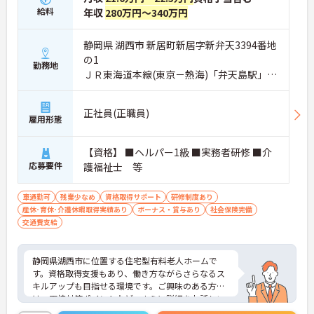
給料
年収
280万円～340万円
静岡県 湖西市 新居町新居字新弁天3394番地
の1
勤務地
ＪＲ東海道本線(東京－熱海)「弁天島駅」徒
歩13分
正社員(正職員)
雇用形態
【資格】 ■ヘルパー1級 ■実務者研修 ■介
応募要件
護福祉士 等
車通勤可
残業少なめ
資格取得サポート
研修制度あり
産休･育休･介護休暇取得実績あり
ボーナス・賞与あり
社会保険完備
交通費支給
静岡県湖西市に位置する住宅型有料老人ホームで
す。資格取得支援もあり、働き方ながらさらなるス
キルアップも目指せる環境です。ご興味のある方に
は、面接対策ポイントなど、さらに詳細をお話しい
たしますのでお気軽にご相談ください！