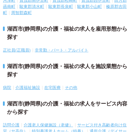
河津町
賀茂郡南伊豆町
賀茂郡松崎町
賀茂郡西伊豆町
田方郡
函南町
駿東郡清水町
駿東郡長泉町
駿東郡小山町
榛原郡吉田
町
周智郡森町
湖西市(静岡県)の介護・福祉の求人を雇用形態から
探す
正社員(正職員)
非常勤・パート・アルバイト
湖西市(静岡県)の介護・福祉の求人を施設業態から
探す
病院
介護福祉施設
在宅医療
その他
湖西市(静岡県)の介護・福祉の求人をサービス内容
から探す
訪問介護
介護老人保健施設（老健）
サービス付き高齢者向け住
宅（サ高住）
特別養護老人ホーム（特養）
通所介護（デイサー