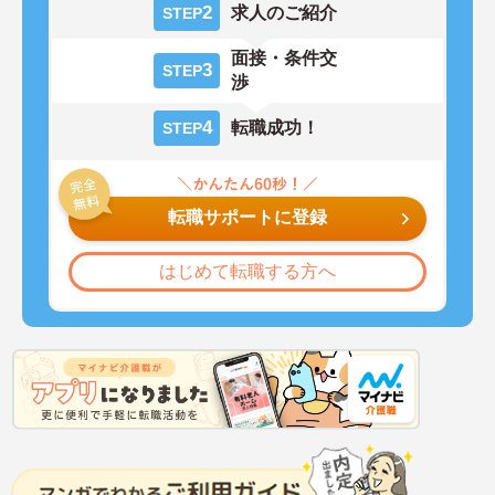
2
求人のご紹介
STEP
面接・条件交
3
STEP
渉
4
転職成功！
STEP
転職サポートに登録
はじめて転職する方へ