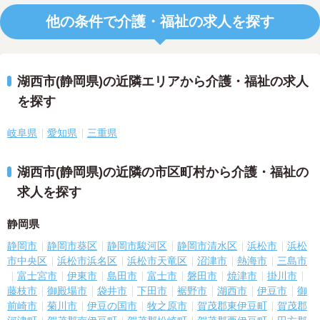
他の条件で介護・福祉の求人を探す
湖西市(静岡県)の近隣エリアから介護・福祉の求人
を探す
岐阜県
愛知県
三重県
湖西市(静岡県)の近隣の市区町村から介護・福祉の
求人を探す
静岡県
静岡市
静岡市葵区
静岡市駿河区
静岡市清水区
浜松市
浜松
市中央区
浜松市浜名区
浜松市天竜区
沼津市
熱海市
三島市
富士宮市
伊東市
島田市
富士市
磐田市
焼津市
掛川市
藤枝市
御殿場市
袋井市
下田市
裾野市
湖西市
伊豆市
御
前崎市
菊川市
伊豆の国市
牧之原市
賀茂郡東伊豆町
賀茂郡