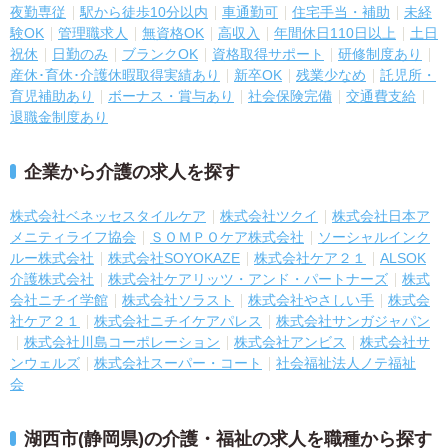
夜勤専従
駅から徒歩10分以内
車通勤可
住宅手当・補助
未経
験OK
管理職求人
無資格OK
高収入
年間休日110日以上
土日
祝休
日勤のみ
ブランクOK
資格取得サポート
研修制度あり
産休･育休･介護休暇取得実績あり
新卒OK
残業少なめ
託児所・
育児補助あり
ボーナス・賞与あり
社会保険完備
交通費支給
退職金制度あり
企業から介護の求人を探す
株式会社ベネッセスタイルケア
株式会社ツクイ
株式会社日本ア
メニティライフ協会
ＳＯＭＰＯケア株式会社
ソーシャルインク
ルー株式会社
株式会社SOYOKAZE
株式会社ケア２１
ALSOK
介護株式会社
株式会社ケアリッツ・アンド・パートナーズ
株式
会社ニチイ学館
株式会社ソラスト
株式会社やさしい手
株式会
社ケア２１
株式会社ニチイケアパレス
株式会社サンガジャパン
株式会社川島コーポレーション
株式会社アンビス
株式会社サ
ンウェルズ
株式会社スーパー・コート
社会福祉法人ノテ福祉
会
湖西市(静岡県)の介護・福祉の求人を職種から探す