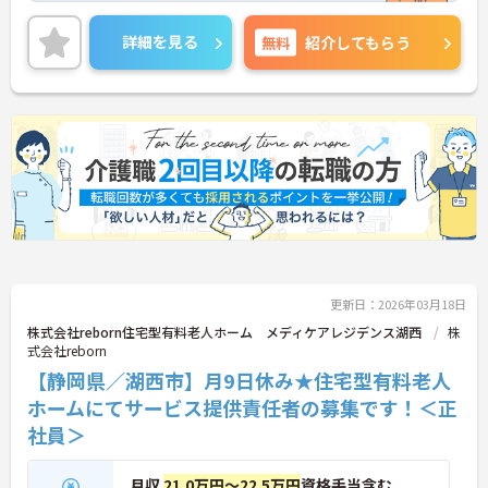
と職員に還元されます。
ご興味のある方には、面接対策ポイントなど、さら
詳細を見る
無料
紹介してもらう
に詳細をお話しいたしますのでお気軽にご相談くだ
さい！
更新日：2026年03月18日
株式会社reborn住宅型有料老人ホーム メディケアレジデンス湖西
株
式会社reborn
【静岡県／湖西市】月9日休み★住宅型有料老人
ホームにてサービス提供責任者の募集です！＜正
社員＞
月収
21.0万円～22.5万円
資格手当含む