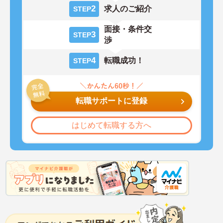
2
求人のご紹介
STEP
面接・条件交
3
STEP
渉
4
転職成功！
STEP
転職サポートに登録
はじめて転職する方へ