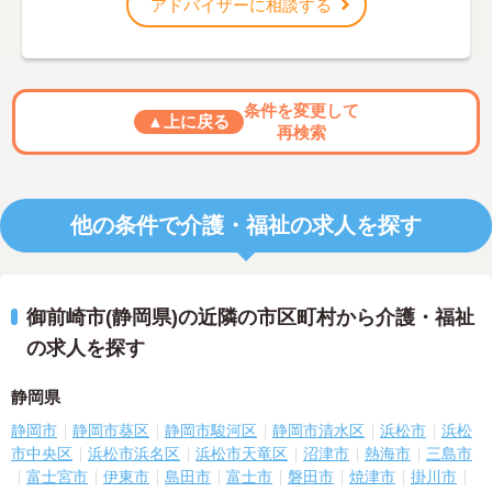
アドバイザーに相談する
条件を変更して
▲上に戻る
再検索
他の条件で介護・福祉の求人を探す
御前崎市(静岡県)の近隣の市区町村から介護・福祉
の求人を探す
静岡県
静岡市
静岡市葵区
静岡市駿河区
静岡市清水区
浜松市
浜松
市中央区
浜松市浜名区
浜松市天竜区
沼津市
熱海市
三島市
富士宮市
伊東市
島田市
富士市
磐田市
焼津市
掛川市