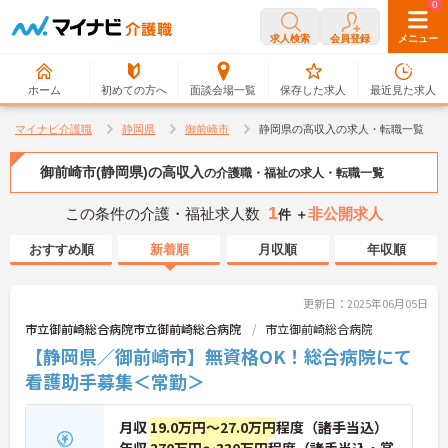
0
0
求人検索
会員登録
メニュー
ホーム
初めての方へ
面談会場一覧
保存した求人
最近見た求人
マイナビ介護職
静岡県
御前崎市
静岡県の高収入の求人・転職一覧
御前崎市(静岡県)の高収入
の介護職・福祉の求人・転職一覧
1
この条件の介護・福祉求人数
非公開求人
件 ＋
おすすめ順
新着順
月収順
年収順
更新日：2025年06月05日
市立御前崎総合病院市立御前崎総合病院
市立御前崎総合病院
【静岡県／御前崎市】無資格OK！総合病院にて
看護助手募集＜常勤＞
月収
19.0万円～27.0万円
程度（諸手当込）