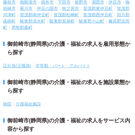
藤枝市
御殿場市
袋井市
下田市
裾野市
湖西市
伊豆市
御
前崎市
菊川市
伊豆の国市
牧之原市
賀茂郡東伊豆町
賀茂郡
河津町
賀茂郡南伊豆町
賀茂郡松崎町
賀茂郡西伊豆町
田方郡
函南町
駿東郡清水町
駿東郡長泉町
駿東郡小山町
榛原郡吉田
町
周智郡森町
御前崎市(静岡県)の介護・福祉の求人を雇用形態か
ら探す
正社員(正職員)
非常勤・パート・アルバイト
御前崎市(静岡県)の介護・福祉の求人を施設業態か
ら探す
病院
介護福祉施設
御前崎市(静岡県)の介護・福祉の求人をサービス内
容から探す