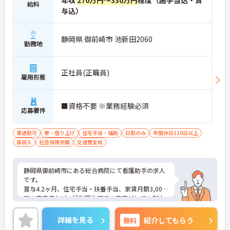
年収
270万円～330万円
程度（諸手当込・賞
給料
与込）
静岡県 御前崎市 池新田2060
勤務地
正社員(正職員)
雇用形態
■資格不要 ※業務経験必須
応募要件
車通勤可
寮・借り上げ
住宅手当・補助
日勤のみ
年間休日110日以上
高収入
社会保険完備
交通費支給
静岡県御前崎市にある総合病院にて看護助手の求人
です。
賞与4.2ヶ月、住宅手当・扶養手当、家賃月額3,000
円の寮完備など、福利厚生面での充実がとても魅力
的です！
今回は無資格からでも挑戦できます！研修制度や資
詳細を見る
無料
紹介してもらう
格取得サポート体制も整っていますので、働きなが