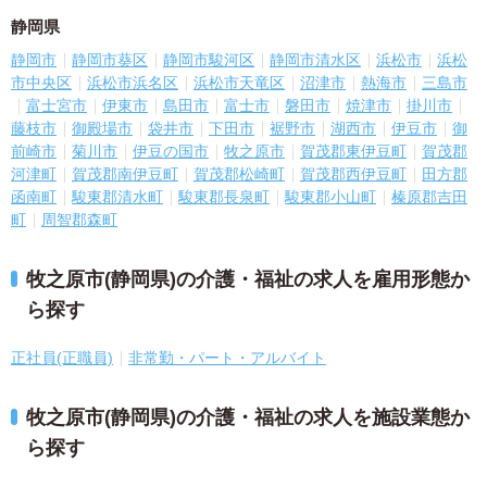
静岡県
静岡市
静岡市葵区
静岡市駿河区
静岡市清水区
浜松市
浜松
市中央区
浜松市浜名区
浜松市天竜区
沼津市
熱海市
三島市
富士宮市
伊東市
島田市
富士市
磐田市
焼津市
掛川市
藤枝市
御殿場市
袋井市
下田市
裾野市
湖西市
伊豆市
御
前崎市
菊川市
伊豆の国市
牧之原市
賀茂郡東伊豆町
賀茂郡
河津町
賀茂郡南伊豆町
賀茂郡松崎町
賀茂郡西伊豆町
田方郡
函南町
駿東郡清水町
駿東郡長泉町
駿東郡小山町
榛原郡吉田
町
周智郡森町
牧之原市(静岡県)の介護・福祉の求人を雇用形態か
ら探す
正社員(正職員)
非常勤・パート・アルバイト
牧之原市(静岡県)の介護・福祉の求人を施設業態か
ら探す