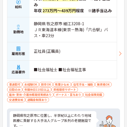
み
給料
年収
273万円～439万円
程度 ※諸手当込み
静岡県 牧之原市 細江3208-1
ＪＲ東海道本線(東京－熱海)「六合駅」バ
勤務地
ス・車23分
正社員(正職員)
雇用形態
■社会福祉士 ■社会福祉主事
応募要件
車通勤可
未経験OK
新卒OK
残業少なめ
住宅手当・補助
無資格OK
日勤のみ
年間休日110日以上
資格取得サポート
産休･育休･介護休暇取得実績あり
ボーナス・賞与あり
社会保険完備
交通費支給
退職金制度あり
静岡県牧之原市に位置し、半世紀以上にわたり地域
医療に貢献する大手法人グループ系列の老健施設で
す。