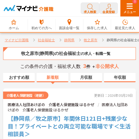
0
0
求人検索
会員登録
メニュー
ホーム
初めての方へ
面談会場一覧
保存した求人
最近見た求人
マイナビ介護職
社会福祉士
静岡県
牧之原市
静岡県の社会福祉士
牧之原市(静岡県)の社会福祉士
の求人・転職一覧
3
この条件の介護・福祉求人数
非公開求人
件 ＋
おすすめ順
新着順
月収順
年収順
介護老人保健施設（老健）
更新日：2026年05月29日
医療法人社団あけぼの 介護老人保健施設 はるかぜ
医療法人社団あ
けぼの 介護老人保健施設 はるかぜ
【静岡県／牧之原市】年間休日121日+残業少な
目！プライベートとの両立可能な職場です＜生活
相談員＞