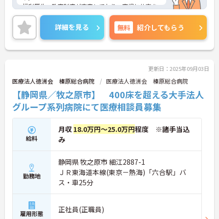
福利厚生・教育制度が充実しており、育児と仕事を
両立させたい方にオススメです！
駐車場が完備されていて、マイカー通勤が可能なた
詳細を見る
無料
紹介してもらう
め、通勤に便利です。また、残業時間は少なめなの
でプライベートとメリハリをつけて勤務できます。
ご興味をお持ちの方には詳細の情報や面接のポイン
トをお伝えしますので、お気軽にお問い合わせくだ
さいませ。
更新日：2025年09月03日
医療法人徳洲会 榛原総合病院
医療法人徳洲会 榛原総合病院
【静岡県／牧之原市】 400床を超える大手法人
グループ系列病院にて医療相談員募集
月収
18.0万円～25.0万円
程度 ※諸手当込
給料
み
静岡県 牧之原市 細江2887-1
ＪＲ東海道本線(東京－熱海)「六合駅」バ
勤務地
ス・車25分
正社員(正職員)
雇用形態