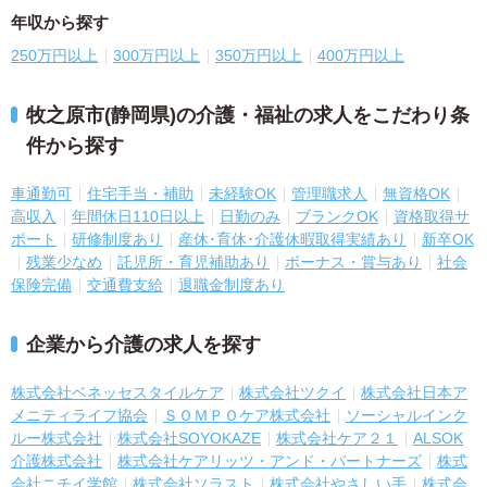
年収から探す
250万円以上
300万円以上
350万円以上
400万円以上
牧之原市(静岡県)の介護・福祉の求人をこだわり条
件から探す
車通勤可
住宅手当・補助
未経験OK
管理職求人
無資格OK
高収入
年間休日110日以上
日勤のみ
ブランクOK
資格取得サ
ポート
研修制度あり
産休･育休･介護休暇取得実績あり
新卒OK
残業少なめ
託児所・育児補助あり
ボーナス・賞与あり
社会
保険完備
交通費支給
退職金制度あり
企業から介護の求人を探す
株式会社ベネッセスタイルケア
株式会社ツクイ
株式会社日本ア
メニティライフ協会
ＳＯＭＰＯケア株式会社
ソーシャルインク
ルー株式会社
株式会社SOYOKAZE
株式会社ケア２１
ALSOK
介護株式会社
株式会社ケアリッツ・アンド・パートナーズ
株式
会社ニチイ学館
株式会社ソラスト
株式会社やさしい手
株式会