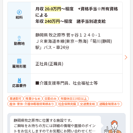
月収
20.0万円
～程度 +資格手当※所有資格
による
給料
年収
240万円
～程度 諸手当別途支給
静岡県 牧之原市 菅ヶ谷１２４０-１
ＪＲ東海道本線(東京－熱海)「菊川(静岡)
勤務地
駅」バス・車24分
正社員(正職員)
雇用形態
■介護支援専門員、社会福祉士等
応募要件
車通勤可
残業少なめ
日勤のみ
年間休日110日以上
産休･育休･介護休暇取得実績あり
社会保険完備
交通費支給
退職金制度あり
静岡県牧之原市に位置する施設です。
ご興味をお持ちの方には詳細の情報や面接のポイン
トをお伝えしますのでお気軽にお問い合わせくださ