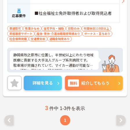
■社会福祉士免許取得者および取得見込者
応募要件
車通勤可
残業少なめ
住宅手当・補助
日勤のみ
年間休日110日以上
資格取得サポート
産休･育休･介護休暇取得実績あり
ボーナス・賞与あり
社会保険完備
交通費支給
退職金制度あり
静岡県牧之原市に位置し、半世紀以上にわたり地域
医療に貢献する大手法人グループ系列病院です。
駐車場が完備されていて、マイカー通勤が可能なた
め、通勤に便利です。残業時間はほとんど発生しま
せん。プライベートとメリハリをつけて勤務できま
す。
詳細を見る
無料
紹介してもらう
また、福利厚生や手当などが充実しているので、仕
事に対するモチベーションアップに繋がりますよ
ね！
ご興味をお持ちの方には、詳細の情報や面接のポイ
ントをお伝えしますのでお気軽にお問い合わせくだ
3
件中 1-3件を表示
さい。
1