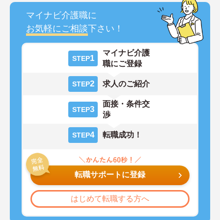
マイナビ介護職に
お気軽にご相談
下さい！
マイナビ介護
1
STEP
職にご登録
2
求人のご紹介
STEP
面接・条件交
3
STEP
渉
4
転職成功！
STEP
転職サポートに登録
はじめて転職する方へ