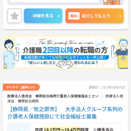
いませ。
詳細を見る
無料
紹介してもらう
デイケア（通所リハ）
更新日：2025年09月05日
医療法人徳洲会 榛原総合病院介護老人保健施設あじさい
医療法人徳
洲会 榛原総合病院
【静岡県／牧之原市】 大手法人グループ系列の
介護老人保健施設にて社会福祉士募集
月収
18.2万円～29.4万円
程度 ※諸手当込