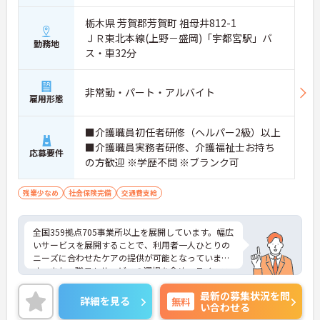
栃木県 芳賀郡芳賀町 祖母井812-1
ＪＲ東北本線(上野－盛岡)「宇都宮駅」バ
勤務地
ス・車32分
非常勤・パート・アルバイト
雇用形態
■介護職員初任者研修（ヘルパー2級）以上
■介護職員実務者研修、介護福祉士お持ち
応募要件
の方歓迎 ※学歴不問 ※ブランク可
残業少なめ
社会保険完備
交通費支給
全国359拠点705事業所以上を展開しています。幅広
いサービスを展開することで、利用者一人ひとりの
ニーズに合わせたケアの提供が可能となっていま
す。また、職員もサービスの選択を含め、ライフス
タイルに合わせた働き方の選択肢が多くあります。
最新の募集状況を問
入社時研修はもちろん、サービス・職種ごとに研修
詳細を見る
無料
い合わせる
カリキュラムが整っており学び成長できる環境で