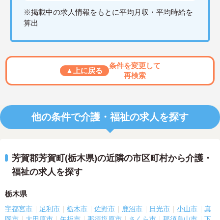
※掲載中の求人情報をもとに平均月収・平均時給を
算出
条件を変更して
▲上に戻る
再検索
他の条件で介護・福祉の求人を探す
芳賀郡芳賀町(栃木県)の近隣の市区町村から介護・
福祉の求人を探す
栃木県
宇都宮市
足利市
栃木市
佐野市
鹿沼市
日光市
小山市
真
岡市
大田原市
矢板市
那須塩原市
さくら市
那須烏山市
下