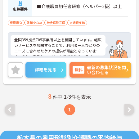
■介護職員初任者研修（ヘルパー2級）以上
応募要件
夜勤専従
残業少なめ
社会保険完備
交通費支給
全国359拠点705事業所以上を展開しています。幅広
いサービスを展開することで、利用者一人ひとりの
ニーズに合わせたケアの提供が可能となっていま
す。また、職員もサービスの選択を含め、ライフス
タイルに合わせた働き方の選択肢が多くあります。
最新の募集状況を問
入社時研修はもちろん、サービス・職種ごとに研修
詳細を見る
無料
い合わせる
カリキュラムが整っており学び成長できる環境で
す。
ご興味のある方は面接対策ポイントなどお話致しま
すのでお気軽にお問い合わせください。
3
件中 1-3件を表示
1
栃木県の雇用形態別介護職の平均給与