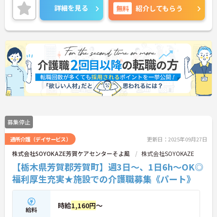
詳細を見る
無料
紹介してもらう
募集停止
通所介護（デイサービス）
更新日：2025年09月27日
株式会社SOYOKAZE芳賀ケアセンターそよ風
株式会社SOYOKAZE
【栃木県芳賀郡芳賀町】週3日～、1日6h～OK◎
福利厚生充実★施設での介護職募集《パート》
時給
1,160円
～
給料