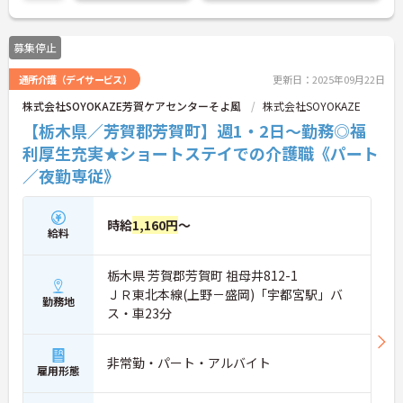
す。
ご興味のある方は面接対策ポイントなどお話致しま
すのでお気軽にお問い合わせください。
募集停止
通所介護（デイサービス）
更新日：2025年09月22日
株式会社SOYOKAZE芳賀ケアセンターそよ風
株式会社SOYOKAZE
【栃木県／芳賀郡芳賀町】週1・2日～勤務◎福
利厚生充実★ショートステイでの介護職《パート
／夜勤専従》
時給
1,160円
～
給料
栃木県 芳賀郡芳賀町 祖母井812-1
ＪＲ東北本線(上野－盛岡)「宇都宮駅」バ
勤務地
ス・車23分
非常勤・パート・アルバイト
雇用形態