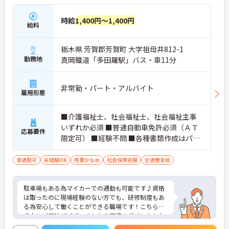
時給
1,400円～1,400円
給料
栃木県 芳賀郡芳賀町 大字祖母井812-1
勤務地
真岡鐵道「多田羅駅」バス・車11分
非常勤・パート・アルバイト
雇用形態
■介護福祉士、社会福祉士、社会福祉主事
いずれか必須 ■普通自動車免許必須（ＡＴ
応募要件
限定可） ■経験不問 ■各種書類作成はパソ
コンでの作業となります
車通勤可
未経験OK
残業少なめ
社会保険完備
交通費支給
駐車場もある為マイカーでの通勤も可能です♪資格
は取ったのに現場経験のない方でも、研修制度もあ
る為安心して働くことができる職場です！こちらの
求人にご興味がございましたら面接のポイントもお
伝えしますので是非ご応募お待ちしております。