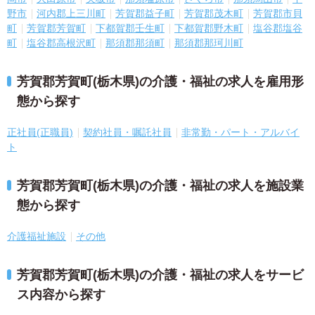
野市
河内郡上三川町
芳賀郡益子町
芳賀郡茂木町
芳賀郡市貝
町
芳賀郡芳賀町
下都賀郡壬生町
下都賀郡野木町
塩谷郡塩谷
町
塩谷郡高根沢町
那須郡那須町
那須郡那珂川町
芳賀郡芳賀町(栃木県)の介護・福祉の求人を雇用形
態から探す
正社員(正職員)
契約社員・嘱託社員
非常勤・パート・アルバイ
ト
芳賀郡芳賀町(栃木県)の介護・福祉の求人を施設業
態から探す
介護福祉施設
その他
芳賀郡芳賀町(栃木県)の介護・福祉の求人をサービ
ス内容から探す