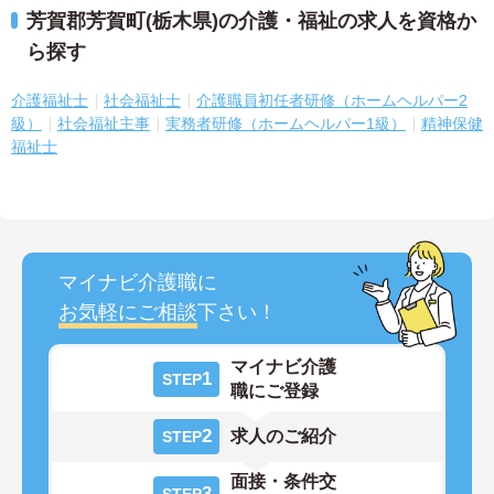
芳賀郡芳賀町(栃木県)の介護・福祉の求人を資格か
ら探す
介護福祉士
社会福祉士
介護職員初任者研修（ホームヘルパー2
級）
社会福祉主事
実務者研修（ホームヘルパー1級）
精神保健
福祉士
マイナビ介護職に
お気軽にご相談
下さい！
マイナビ介護
1
STEP
職にご登録
2
求人のご紹介
STEP
面接・条件交
3