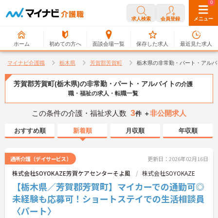
0
0
求人検索
会員登録
メニュー
ホーム
初めての方へ
面談会場一覧
保存した求人
最近見た求人
マイナビ介護職
栃木県
芳賀郡芳賀町
栃木県の非常勤・パート・アルバ
芳賀郡芳賀町(栃木県)の非常勤・パート・アルバイト
の介護
職・福祉の求人・転職一覧
3
この条件の介護・福祉求人数
非公開求人
件 ＋
おすすめ順
新着順
月収順
年収順
通所介護（デイサービス）
更新日：2026年02月16日
株式会社SOYOKAZE芳賀ケアセンターそよ風
株式会社SOYOKAZE
【栃木県／芳賀郡芳賀町】マイカーでの通勤可◎
未経験も応募可！ショートステイでの生活相談員
〈パート〉