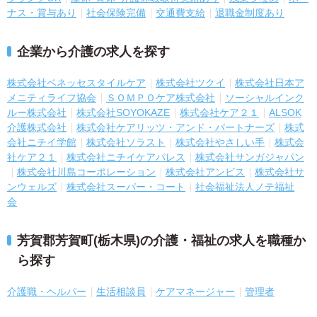
ナス・賞与あり
社会保険完備
交通費支給
退職金制度あり
企業から介護の求人を探す
株式会社ベネッセスタイルケア
株式会社ツクイ
株式会社日本ア
メニティライフ協会
ＳＯＭＰＯケア株式会社
ソーシャルインク
ルー株式会社
株式会社SOYOKAZE
株式会社ケア２１
ALSOK
介護株式会社
株式会社ケアリッツ・アンド・パートナーズ
株式
会社ニチイ学館
株式会社ソラスト
株式会社やさしい手
株式会
社ケア２１
株式会社ニチイケアパレス
株式会社サンガジャパン
株式会社川島コーポレーション
株式会社アンビス
株式会社サ
ンウェルズ
株式会社スーパー・コート
社会福祉法人ノテ福祉
会
芳賀郡芳賀町(栃木県)の介護・福祉の求人を職種か
ら探す
介護職・ヘルパー
生活相談員
ケアマネージャー
管理者