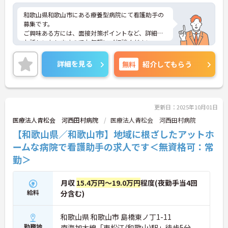
和歌山県和歌山市にある療養型病院にて看護助手の
募集です。
ご興味ある方には、面接対策ポイントなど、詳細を
お話しいたしますのでお気軽にご相談ください。
詳細を見る
無料
紹介してもらう
更新日：2025年10月01日
医療法人青松会 河西田村病院
医療法人青松会 河西田村病院
【和歌山県／和歌山市】地域に根ざしたアットホ
ームな病院で看護助手の求人です＜無資格可：常
勤＞
月収
15.4万円～19.0万円
程度(夜勤手当4回
給料
分含む)
和歌山県 和歌山市 島橋東ノ丁1-11
勤務地
南海加太線「東松江(和歌山)駅」徒歩5分