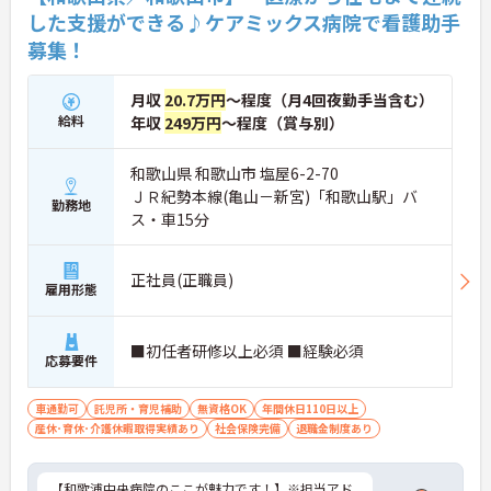
した支援ができる♪ケアミックス病院で看護助手
募集！
月収
20.7万円
～程度（月4回夜勤手当含む）
給料
年収
249万円
～程度（賞与別）
和歌山県 和歌山市 塩屋6-2-70
ＪＲ紀勢本線(亀山－新宮)「和歌山駅」バ
勤務地
ス・車15分
正社員(正職員)
雇用形態
■初任者研修以上必須 ■経験必須
応募要件
車通勤可
託児所・育児補助
無資格OK
年間休日110日以上
産休･育休･介護休暇取得実績あり
社会保険完備
退職金制度あり
【和歌浦中央病院のここが魅力です！】※担当アド