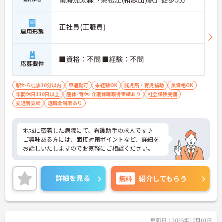
正社員(正職員)
雇用形態
■資格：不問 ■経験：不問
応募要件
駅から徒歩10分以内
車通勤可
未経験OK
託児所・育児補助
無資格OK
年間休日110日以上
産休･育休･介護休暇取得実績あり
社会保険完備
交通費支給
退職金制度あり
地域に密着した病院にて、看護助手の求人です♪
ご興味ある方には、面接対策ポイントなど、詳細を
お話しいたしますのでお気軽にご相談ください。
詳細を見る
無料
紹介してもらう
更新日：2025年10月01日