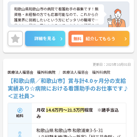
和歌山県和歌山市の病院で看護助手の募集です！無
資格・未経験の方でも応募可能なので、これから介
護業界に挑戦したいという方にピッタリの職場です
◎また、昇給・賞与もあるので、あなたの頑張りが
しっかり評価されます♪ご興味のある方は、面接ポ
イントをお伝えしますので、お気軽にご連絡くださ
詳細を見る
無料
紹介してもらう
い。
更新日：2025年10月01日
医療法人福慈会 福外科病院
医療法人福慈会 福外科病院
【和歌山県／和歌山市】賞与計4.0ヶ月分の支給
実績あり☆病院における看護助手のお仕事です♪
＜正社員＞
月収
14.6万円～21.5万円
程度 ※諸手当込
給料
み
和歌山県 和歌山市 和歌浦東3-5-31
ＪＲ紀勢本線(亀山－新宮)「紀三井寺駅」バ