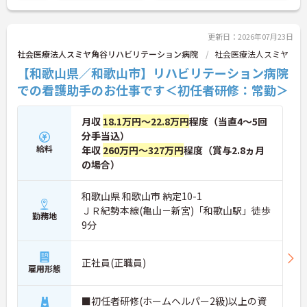
更新日：2026年07月23日
社会医療法人スミヤ角谷リハビリテーション病院
社会医療法人スミヤ
【和歌山県／和歌山市】リハビリテーション病院
での看護助手のお仕事です＜初任者研修：常勤＞
月収
18.1万円～22.8万円
程度（当直4～5回
分手当込）
給料
年収
260万円～327万円
程度（賞与2.8ヵ月
の場合）
和歌山県 和歌山市 納定10-1
ＪＲ紀勢本線(亀山－新宮)「和歌山駅」徒歩
勤務地
9分
正社員(正職員)
雇用形態
■初任者研修(ホームヘルパー2級)以上の資