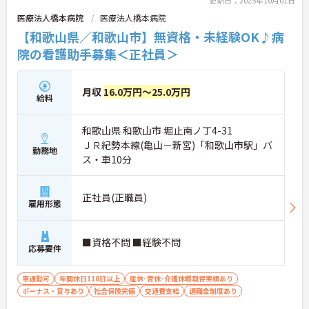
更新日：2025年10月01日
医療法人橋本病院
医療法人橋本病院
【和歌山県／和歌山市】無資格・未経験OK♪病
院の看護助手募集＜正社員＞
月収
16.0万円～25.0万円
給料
和歌山県 和歌山市 堀止南ノ丁4-31
ＪＲ紀勢本線(亀山－新宮)「和歌山市駅」バ
勤務地
ス・車10分
正社員(正職員)
雇用形態
■資格不問 ■経験不問
応募要件
車通勤可
年間休日110日以上
産休･育休･介護休暇取得実績あり
ボーナス・賞与あり
社会保険完備
交通費支給
退職金制度あり