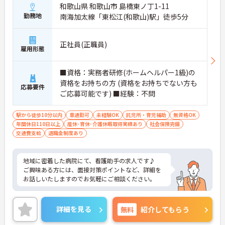
和歌山県 和歌山市 島橋東ノ丁1-11
勤務地
南海加太線「東松江(和歌山)駅」徒歩5分
正社員(正職員)
雇用形態
■資格：実務者研修(ホームヘルパー1級)の
資格をお持ちの方 (資格をお持ちでない方も
応募要件
ご応募可能です) ■経験：不問
駅から徒歩10分以内
車通勤可
未経験OK
託児所・育児補助
無資格OK
年間休日110日以上
産休･育休･介護休暇取得実績あり
社会保険完備
交通費支給
退職金制度あり
地域に密着した病院にて、看護助手の求人です♪
ご興味ある方には、面接対策ポイントなど、詳細を
お話しいたしますのでお気軽にご相談ください。
詳細を見る
無料
紹介してもらう