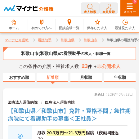
0
0
求人検索
会員登録
メニュー
ホーム
初めての方へ
面談会場一覧
保存した求人
最近見た求人
マイナビ介護職
看護助手
和歌山県
和歌山市
和歌山県の看護助手
和歌山市(和歌山県)の看護助手
の求人・転職一覧
23
この条件の介護・福祉求人数
非公開求人
件 ＋
おすすめ順
新着順
月収順
年収順
更新日：2026年07月28日
医療法人須佐病院
医療法人須佐病院
【和歌山県／和歌山市】免許・資格不問♪急性期
病院にて看護助手の募集＜正社員＞
月収
20.3万円～21.3万円
程度（夜勤4回込