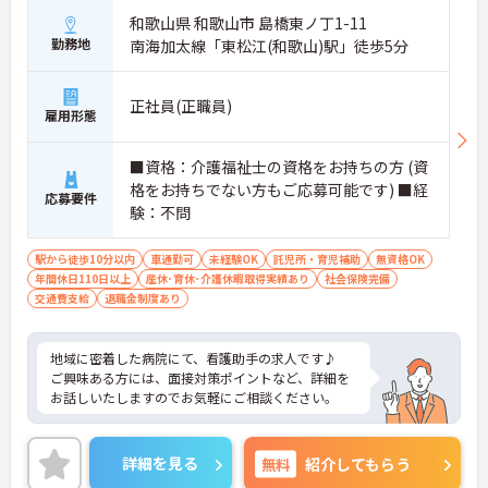
和歌山県 和歌山市 島橋東ノ丁1-11
勤務地
南海加太線「東松江(和歌山)駅」徒歩5分
正社員(正職員)
雇用形態
■資格：介護福祉士の資格をお持ちの方 (資
格をお持ちでない方もご応募可能です) ■経
応募要件
験：不問
駅から徒歩10分以内
車通勤可
未経験OK
託児所・育児補助
無資格OK
年間休日110日以上
産休･育休･介護休暇取得実績あり
社会保険完備
交通費支給
退職金制度あり
地域に密着した病院にて、看護助手の求人です♪
ご興味ある方には、面接対策ポイントなど、詳細を
お話しいたしますのでお気軽にご相談ください。
詳細を見る
無料
紹介してもらう