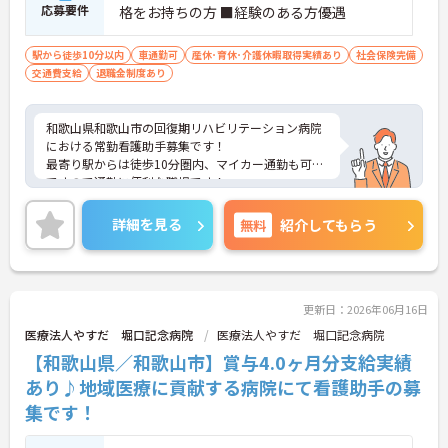
応募要件
格をお持ちの方 ■経験のある方優遇
駅から徒歩10分以内
車通勤可
産休･育休･介護休暇取得実績あり
社会保険完備
交通費支給
退職金制度あり
和歌山県和歌山市の回復期リハビリテーション病院
における常勤看護助手募集です！
最寄り駅からは徒歩10分圏内、マイカー通勤も可能
ですので通勤に便利な職場です！
ご興味ある方には、面接のポイントなど、さらに詳
細をお話致しますのでお気軽にご相談ください。
詳細を見る
無料
紹介してもらう
更新日：2026年06月16日
医療法人やすだ 堀口記念病院
医療法人やすだ 堀口記念病院
【和歌山県／和歌山市】賞与4.0ヶ月分支給実績
あり♪地域医療に貢献する病院にて看護助手の募
集です！