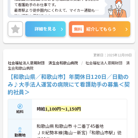
て看護助手のお仕事です。
最寄駅より徒歩圏内にくわえて、マイカー通勤も可
能と通勤も便利です♪
ご興味ある方には、面接対策ポイントなど、さらに
詳細をお話しいたしますのでお気軽にご相談くださ
詳細を見る
無料
紹介してもらう
い。
更新日：2025年12月09日
社会福祉法人恩賜財団 済生会和歌山病院
社会福祉法人恩賜財団 済
生会和歌山病院
【和歌山県／和歌山市】年間休日120日／日勤の
み♪大手法人運営の病院にて看護助手の募集＜契
約社員＞
時給
1,100円～1,150円
給料
和歌山県 和歌山市 十二番丁45番地
ＪＲ紀勢本線(亀山－新宮)「和歌山市駅」徒
勤務地