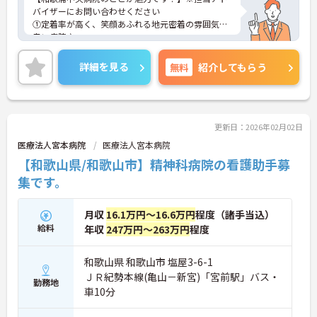
バイザーにお問い合わせください
①定着率が高く、笑顔あふれる地元密着の雰囲気の
良い病院♪
②院内託児所をはじめワークライフバランスの充実
に力を入れており、子育て中の方も働きやすい環
詳細を見る
無料
紹介してもらう
境！
更新日：2026年02月02日
医療法人宮本病院
医療法人宮本病院
【和歌山県/和歌山市】精神科病院の看護助手募
集です。
月収
16.1万円～16.6万円
程度（諸手当込）
給料
年収
247万円～263万円
程度
和歌山県 和歌山市 塩屋3-6-1
ＪＲ紀勢本線(亀山－新宮)「宮前駅」バス・
勤務地
車10分