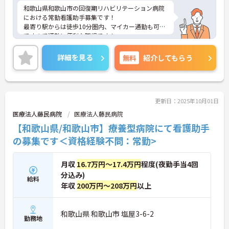
和歌山県和歌山市の回復期リハビリテーション病院
における常勤看護助手募集です！
最寄り駅からは徒歩10分圏内、マイカー通勤も可能
ですので通勤に便利な職場です！
ご興味ある方には、面接のポイントなど、さらに詳
細をお話致しますのでお気軽にご相談ください。
詳細を見る
無料
紹介してもらう
更新日：2025年10月01日
医療法人藤民病院
医療法人藤民病院
【和歌山県/和歌山市】療養型病院にて看護助手
の募集です＜資格経験不問：常勤>
月収
16.7万円～17.4万円
程度(夜勤手当4回
分込み)
給料
年収
200万円～208万円
以上
和歌山県 和歌山市 塩屋3-6-2
勤務地