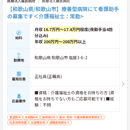
医療法人藤民病院
医療法人藤民病院
【和歌山県/和歌山市】療養型病院にて看護助手
の募集です＜介護福祉士：常勤>
月収
16.7万円～17.4万円
程度(夜勤手当4回
分込み)
給料
年収
200万円～208万円
以上
和歌山県 和歌山市 塩屋3-6-2
勤務地
正社員(正職員)
雇用形態
■資格：介護福祉士の資格をお持ちの方 (資
格をお持ちでない方もご応募可能です) ■経
応募要件
験：不問
車通勤可
未経験OK
無資格OK
産休･育休･介護休暇取得実績あり
社会保険完備
交通費支給
退職金制度あり