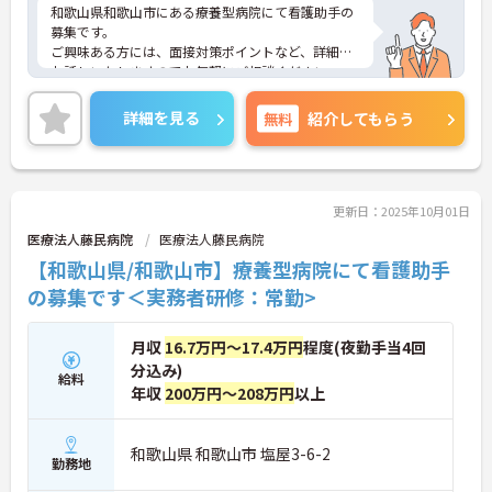
和歌山県和歌山市にある療養型病院にて看護助手の
募集です。
ご興味ある方には、面接対策ポイントなど、詳細を
お話しいたしますのでお気軽にご相談ください。
詳細を見る
無料
紹介してもらう
更新日：2025年10月01日
医療法人藤民病院
医療法人藤民病院
【和歌山県/和歌山市】療養型病院にて看護助手
の募集です＜実務者研修：常勤>
月収
16.7万円～17.4万円
程度(夜勤手当4回
分込み)
給料
年収
200万円～208万円
以上
和歌山県 和歌山市 塩屋3-6-2
勤務地