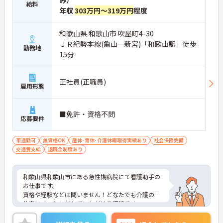
み）
給料
年収
303万円～319万円
程度
和歌山県 和歌山市 吹屋町4-30
ＪＲ紀勢本線(亀山－新宮)「和歌山駅」徒歩
勤務地
15分
正社員(正職員)
雇用形態
■免許・資格不問
応募要件
車通勤可
無資格OK
産休･育休･介護休暇取得実績あり
社会保険完備
交通費支給
退職金制度あり
和歌山県和歌山市にある急性期病院にて看護助手の
お仕事です。
資格や経験などは問いません！どなたでも介護のお
仕事にチャレンジしていただける環境です。
ご興味がある方は是非一度マイナビまでお問合せ下
さい。更に詳細などお伝えします。