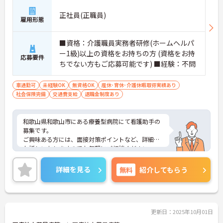
正社員(正職員)
雇用形態
■資格：介護職員実務者研修(ホームヘルパ
ー1級)以上の資格をお持ちの方 (資格をお持
応募要件
ちでない方もご応募可能です) ■経験：不問
車通勤可
未経験OK
無資格OK
産休･育休･介護休暇取得実績あり
社会保険完備
交通費支給
退職金制度あり
和歌山県和歌山市にある療養型病院にて看護助手の
募集です。
ご興味ある方には、面接対策ポイントなど、詳細を
お話しいたしますのでお気軽にご相談ください。
詳細を見る
無料
紹介してもらう
更新日：2025年10月01日