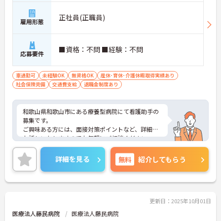
正社員(正職員)
雇用形態
■資格：不問 ■経験：不問
応募要件
車通勤可
未経験OK
無資格OK
産休･育休･介護休暇取得実績あり
社会保険完備
交通費支給
退職金制度あり
和歌山県和歌山市にある療養型病院にて看護助手の
募集です。
ご興味ある方には、面接対策ポイントなど、詳細を
お話しいたしますのでお気軽にご相談ください。
詳細を見る
無料
紹介してもらう
更新日：2025年10月01日
医療法人藤民病院
医療法人藤民病院