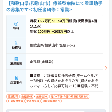
【和歌山県/和歌山市】療養型病院にて看護助手
の募集です＜初任者研修：常勤>
月収
16.7万円～17.4万円
程度(夜勤手当4回
分込み)
給料
年収
200万円～208万円
以上
和歌山県 和歌山市 塩屋3-6-2
勤務地
正社員(正職員)
雇用形態
■資格：介護職員初任者研修(ホームヘルパ
ー2級)以上の資格をお持ちの方 (資格をお持
応募要件
ちでない方もご応募可能です) ■経験：不問
車通勤可
未経験OK
無資格OK
産休･育休･介護休暇取得実績あり
社会保険完備
交通費支給
退職金制度あり