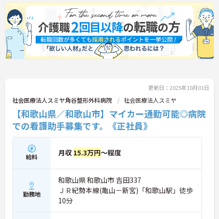
更新日：2025年10月01日
社会医療法人スミヤ角谷整形外科病院
社会医療法人スミヤ
【和歌山県／和歌山市】マイカー通勤可能◎病院
での看護助手募集です。《正社員》
月収
15.3万円
～程度
給料
和歌山県 和歌山市 吉田337
ＪＲ紀勢本線(亀山－新宮)「和歌山駅」徒歩
勤務地
10分