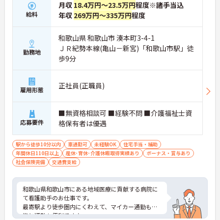
月収
18.4万円～23.5万円
程度※諸手当込
給料
年収
269万円～335万円
程度
和歌山県 和歌山市 湊本町3-4-1
ＪＲ紀勢本線(亀山－新宮)「和歌山市駅」徒
勤務地
歩9分
正社員(正職員)
雇用形態
■無資格相談可 ■経験不問 ■介護福祉士資
応募要件
格保有者は優遇
駅から徒歩10分以内
車通勤可
未経験OK
住宅手当・補助
年間休日110日以上
産休･育休･介護休暇取得実績あり
ボーナス・賞与あり
社会保険完備
交通費支給
和歌山県和歌山市にある地域医療に貢献する病院に
て看護助手のお仕事です。
最寄駅より徒歩圏内にくわえて、マイカー通勤も可
能と通勤も便利です♪