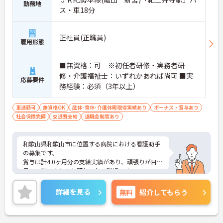
勤務地
ス・車18分
正社員(正職員)
雇用形態
■無資格：可 ※初任者研修・実務者研
修・介護福祉士：いずれかあれば尚可 ■実
応募要件
務経験：必須（3年以上）
車通勤可
無資格OK
産休･育休･介護休暇取得実績あり
ボーナス・賞与あり
社会保険完備
交通費支給
退職金制度あり
和歌山県和歌山市に位置する病院における看護助手
の募集です。
賞与は計4.0ヶ月分の支給実績があり、頑張りが目に
見える形できちんと評価される職場です。モチベー
ションアップにつながります。
ご興味のある方には、面接対策ポイントなど、さら
詳細を見る
無料
紹介してもらう
に詳細をご案内しますのでお気軽にご相談くださ
い！