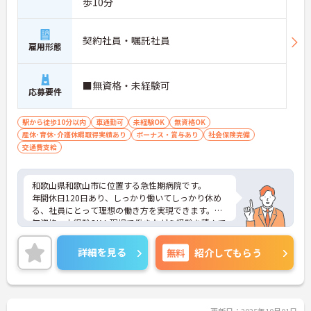
歩10分
契約社員・嘱託社員
雇用形態
■無資格・未経験可
応募要件
駅から徒歩10分以内
車通勤可
未経験OK
無資格OK
産休･育休･介護休暇取得実績あり
ボーナス・賞与あり
社会保険完備
交通費支給
和歌山県和歌山市に位置する急性期病院です。
年間休日120日あり、しっかり働いてしっかり休め
る、社員にとって理想の働き方を実現できます。
無資格・未経験OK！現場で働きながら経験を積んで
いくことができます。
ご興味をお持ちの方はお気軽にお問い合わせくださ
詳細を見る
無料
紹介してもらう
い。