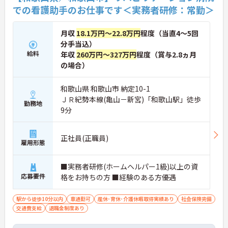
での看護助手のお仕事です＜実務者研修：常勤＞
月収
18.1万円～22.8万円
程度（当直4～5回
分手当込）
給料
年収
260万円～327万円
程度（賞与2.8ヵ月
の場合）
和歌山県 和歌山市 納定10-1
ＪＲ紀勢本線(亀山－新宮)「和歌山駅」徒歩
勤務地
9分
正社員(正職員)
雇用形態
■実務者研修(ホームヘルパー1級)以上の資
応募要件
格をお持ちの方 ■経験のある方優遇
駅から徒歩10分以内
車通勤可
産休･育休･介護休暇取得実績あり
社会保険完備
交通費支給
退職金制度あり