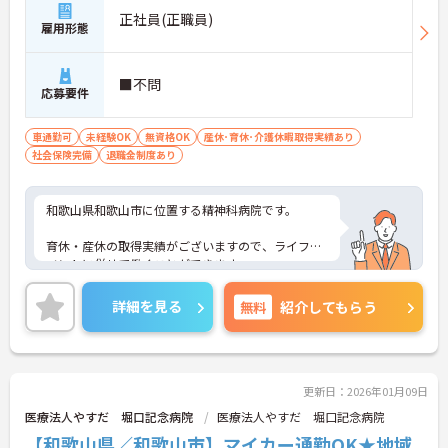
正社員(正職員)
雇用形態
■不問
応募要件
車通勤可
未経験OK
無資格OK
産休･育休･介護休暇取得実績あり
社会保険完備
退職金制度あり
和歌山県和歌山市に位置する精神科病院です。
育休・産休の取得実績がございますので、ライフイ
ベントに併せて働くことができます。
ご興味をお持ちの方はお気軽にお問い合わせくださ
詳細を見る
無料
紹介してもらう
い。
更新日：2026年01月09日
医療法人やすだ 堀口記念病院
医療法人やすだ 堀口記念病院
【和歌山県／和歌山市】マイカー通勤OK★地域