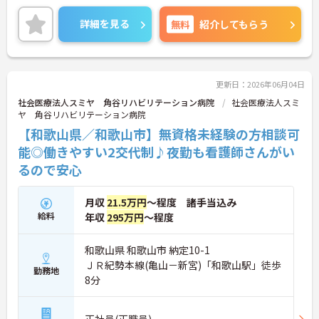
ご興味ある方には、面接対策ポイントなど、さらに
詳細をお話しいたしますのでお気軽にご相談くださ
詳細を見る
無料
紹介してもらう
い。
更新日：2026年06月04日
社会医療法人スミヤ 角谷リハビリテーション病院
社会医療法人スミ
ヤ 角谷リハビリテーション病院
【和歌山県／和歌山市】無資格未経験の方相談可
能◎働きやすい2交代制♪夜勤も看護師さんがい
るので安心
月収
21.5万円
～程度 諸手当込み
給料
年収
295万円
～程度
和歌山県 和歌山市 納定10-1
ＪＲ紀勢本線(亀山－新宮)「和歌山駅」徒歩
勤務地
8分