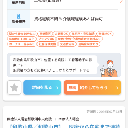
正社員(正職員)
雇用形態
資格経験不問 ※介護職経験あれば尚可
応募要件
駅から徒歩10分以内
車通勤可
未経験OK
託児所・育児補助
無資格OK
年間休日110日以上
ブランクOK
産休･育休･介護休暇取得実績あり
ボーナス・賞与あり
社会保険完備
交通費支給
退職金制度あり
和歌山県和歌山市に位置する病院にて看護助手の募
集です！
無資格の方もご応募OK♪しっかりとサポートするの
でご安心ください◎
ご興味ある方には、面接対策ポイントなど、さらに
詳細をお話しいたしますのでお気軽にご相談くださ
詳細を見る
無料
紹介してもらう
い！
更新日：2026年02月13日
医療法人曙会和歌浦中央病院
医療法人曙会
【和歌山県／和歌山市】 医療から在宅まで連続