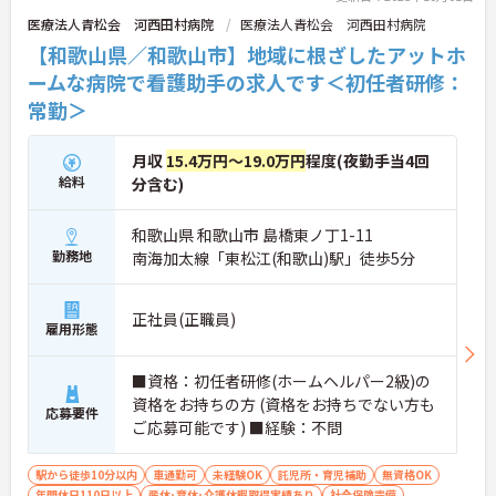
医療法人青松会 河西田村病院
医療法人青松会 河西田村病院
【和歌山県／和歌山市】地域に根ざしたアットホ
ームな病院で看護助手の求人です＜初任者研修：
常勤＞
月収
15.4万円～19.0万円
程度(夜勤手当4回
給料
分含む)
和歌山県 和歌山市 島橋東ノ丁1-11
勤務地
南海加太線「東松江(和歌山)駅」徒歩5分
正社員(正職員)
雇用形態
■資格：初任者研修(ホームヘルパー2級)の
資格をお持ちの方 (資格をお持ちでない方も
応募要件
ご応募可能です) ■経験：不問
駅から徒歩10分以内
車通勤可
未経験OK
託児所・育児補助
無資格OK
年間休日110日以上
産休･育休･介護休暇取得実績あり
社会保険完備