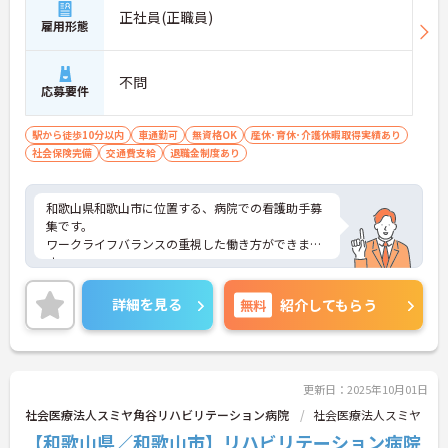
正社員(正職員)
雇用形態
不問
応募要件
駅から徒歩10分以内
車通勤可
無資格OK
産休･育休･介護休暇取得実績あり
社会保険完備
交通費支給
退職金制度あり
和歌山県和歌山市に位置する、病院での看護助手募
集です。
ワークライフバランスの重視した働き方ができま
す。
スタッフの仲も良く、アットホームな雰囲気が自慢
です。
詳細を見る
無料
紹介してもらう
ご興味ある方には、面接対策ポイントなど、詳細を
お話しいたしますのでお気軽にご相談ください。
更新日：2025年10月01日
社会医療法人スミヤ角谷リハビリテーション病院
社会医療法人スミヤ
【和歌山県／和歌山市】リハビリテーション病院