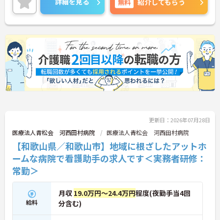
詳細を見る
無料
紹介してもらう
更新日：2026年07月28日
医療法人青松会 河西田村病院
医療法人青松会 河西田村病院
【和歌山県／和歌山市】地域に根ざしたアットホ
ームな病院で看護助手の求人です＜実務者研修：
常勤＞
月収
19.0万円～24.4万円
程度(夜勤手当4回
給料
分含む)