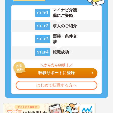
マイナビ介護
1
STEP
職にご登録
2
求人のご紹介
STEP
面接・条件交
3
STEP
渉
4
転職成功！
STEP
転職サポートに登録
はじめて転職する方へ