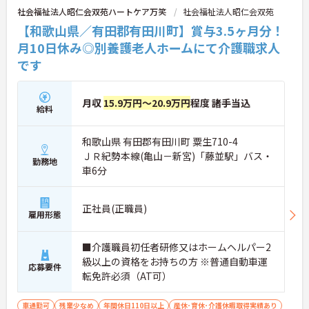
社会福祉法人昭仁会双苑ハートケア万笑
社会福祉法人昭仁会双苑
【和歌山県／有田郡有田川町】賞与3.5ヶ月分！
月10日休み◎別養護老人ホームにて介護職求人
です
月収
15.9万円～20.9万円
程度 諸手当込
給料
和歌山県 有田郡有田川町 粟生710-4
ＪＲ紀勢本線(亀山－新宮)「藤並駅」バス・
勤務地
車6分
正社員(正職員)
雇用形態
■介護職員初任者研修又はホームヘルパー2
級以上の資格をお持ちの方 ※普通自動車運
応募要件
転免許必須（AT可）
車通勤可
残業少なめ
年間休日110日以上
産休･育休･介護休暇取得実績あり