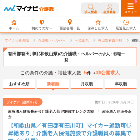
0
0
求人検索
会員登録
メニュー
ホーム
初めての方へ
面談会場一覧
保存した求人
最近見た求人
マイナビ介護職
介護職・ヘルパー
和歌山県
有田郡有田川町
和歌
有田郡有田川町(和歌山県)の介護職・ヘルパー
の求人・転職一
覧
5
この条件の介護・福祉求人数
非公開求人
件 ＋
おすすめ順
新着順
月収順
年収順
デイケア（通所リハ）
更新日：2026年08月04日
医療法人健康長寿会介護老人保健施設オレンジの郷
医療法人健康長寿
会
【和歌山県／有田郡有田川町】マイカー通勤可◎
昇給あり♪介護老人保健施設で介護職員の募集で