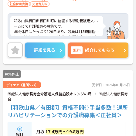
社会保険完備
交通費支給
和歌山県有田郡有田川町に位置する特別養護老人ホ
ームにて介護職員の募集です。
年間休日はたっぷり120日あり、残業は月3時間程度
とほぼありませんので、ご自分の時間を大切にしな
がら仕事に取り組んでいただけます！
ご興味のある方には、面接対策ポイントなど、さら
詳細を見る
無料
紹介してもらう
に詳細をお話しいたしますので、お気軽にご相談く
ださい。
募集停止
デイケア（通所リハ）
更新日：2026年03月26日
医療法人健康長寿会介護老人保健施設オレンジの郷
医療法人健康長寿
会
【和歌山県／有田郡】資格不問◎手当多数！通所
リハビリテーションでの介護職募集＜正社員＞
月収
17.4万円～19.8万円
給料