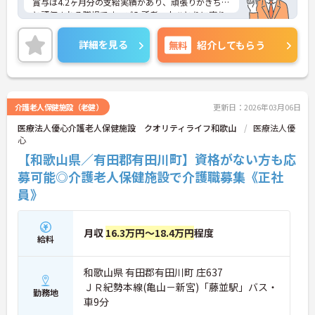
賞与は4.2ヶ月分の支給実績があり、頑張りがきちん
と評価される職場です。ご入所者一人ひとりに寄り
添って介護サービスの提供を行っていただける方を
募集しています。
詳細を見る
無料
紹介してもらう
ご興味のある方には、面接対策ポイントなど、さら
に詳細をお話しいたしますのでお気軽にご相談くだ
さい！
介護老人保健施設（老健）
更新日：2026年03月06日
医療法人優心介護老人保健施設 クオリティライフ和歌山
医療法人優
心
【和歌山県／有田郡有田川町】資格がない方も応
募可能◎介護老人保健施設で介護職募集《正社
員》
月収
16.3万円～18.4万円
程度
給料
和歌山県 有田郡有田川町 庄637
ＪＲ紀勢本線(亀山－新宮)「藤並駅」バス・
勤務地
車9分