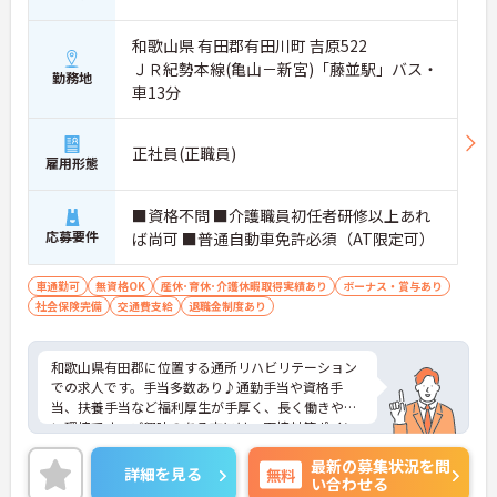
和歌山県 有田郡有田川町 吉原522
ＪＲ紀勢本線(亀山－新宮)「藤並駅」バス・
勤務地
車13分
正社員(正職員)
雇用形態
■資格不問 ■介護職員初任者研修以上あれ
応募要件
ば尚可 ■普通自動車免許必須（AT限定可）
車通勤可
無資格OK
産休･育休･介護休暇取得実績あり
ボーナス・賞与あり
社会保険完備
交通費支給
退職金制度あり
和歌山県有田郡に位置する通所リハビリテーション
での求人です。手当多数あり♪通勤手当や資格手
当、扶養手当など福利厚生が手厚く、長く働きやす
い環境です。ご興味のある方には、面接対策ポイン
トなど、さらに詳細をご案内しますのでお気軽にご
最新の募集状況を問
相談ください！
詳細を見る
無料
い合わせる