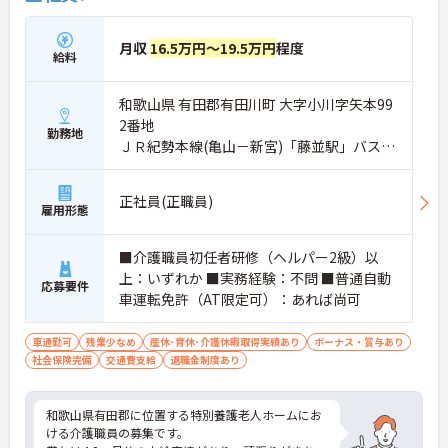
月収
16.5万円～19.5万円
程度
給料
和歌山県 有田郡有田川町 大字小川字矢本99
2番地
勤務地
ＪＲ紀勢本線(亀山－新宮)「藤並駅」バス・
車17分
正社員(正職員)
雇用形態
■介護職員初任者研修（ヘルパー2級）以
上：いずれか ■実務経験：不問 ■普通自動
応募要件
車運転免許（AT限定可）：あれば尚可
車通勤可
残業少なめ
産休･育休･介護休暇取得実績あり
ボーナス・賞与あり
社会保険完備
交通費支給
退職金制度あり
和歌山県有田郡に位置する特別養護老人ホームにお
ける介護職員の募集です。