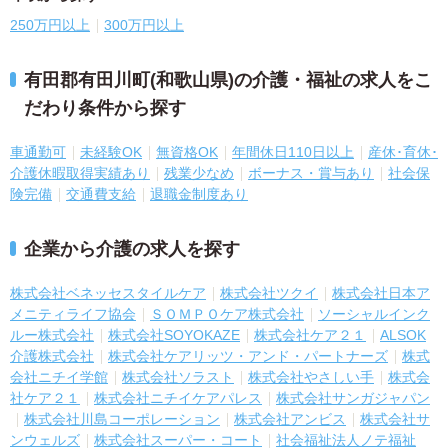
250万円以上
300万円以上
有田郡有田川町(和歌山県)の介護・福祉の求人をこ
だわり条件から探す
車通勤可
未経験OK
無資格OK
年間休日110日以上
産休･育休･
介護休暇取得実績あり
残業少なめ
ボーナス・賞与あり
社会保
険完備
交通費支給
退職金制度あり
企業から介護の求人を探す
株式会社ベネッセスタイルケア
株式会社ツクイ
株式会社日本ア
メニティライフ協会
ＳＯＭＰＯケア株式会社
ソーシャルインク
ルー株式会社
株式会社SOYOKAZE
株式会社ケア２１
ALSOK
介護株式会社
株式会社ケアリッツ・アンド・パートナーズ
株式
会社ニチイ学館
株式会社ソラスト
株式会社やさしい手
株式会
社ケア２１
株式会社ニチイケアパレス
株式会社サンガジャパン
株式会社川島コーポレーション
株式会社アンビス
株式会社サ
ンウェルズ
株式会社スーパー・コート
社会福祉法人ノテ福祉