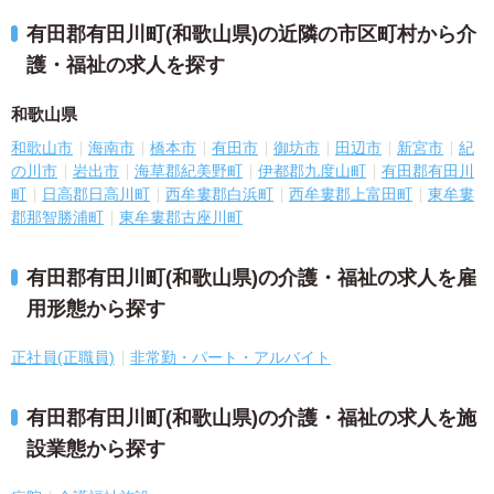
有田郡有田川町(和歌山県)の近隣の市区町村から介
護・福祉の求人を探す
和歌山県
和歌山市
海南市
橋本市
有田市
御坊市
田辺市
新宮市
紀
の川市
岩出市
海草郡紀美野町
伊都郡九度山町
有田郡有田川
町
日高郡日高川町
西牟婁郡白浜町
西牟婁郡上富田町
東牟婁
郡那智勝浦町
東牟婁郡古座川町
有田郡有田川町(和歌山県)の介護・福祉の求人を雇
用形態から探す
正社員(正職員)
非常勤・パート・アルバイト
有田郡有田川町(和歌山県)の介護・福祉の求人を施
設業態から探す