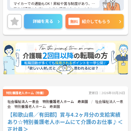
マイカーでの通勤もOK！昇給や賞与制度があり、頑
張りが評価されてしっかりと還元されます。さらに
各種手当もあるのは嬉しいポイントです◎フォロー
体制もあり、経験に関わらず安心してスタートでき
詳細を見る
無料
紹介してもらう
ます。
こちらの求人にご興味がございましたら面接のポイ
ントもお伝えしますので是非ご応募お待ちしており
ます。
特別養護老人ホーム（特養）
更新日：2026年03月26日
社会福祉法人一恵会 特別養護老人ホーム 寿楽園
社会福祉法人一恵
会 特別養護老人ホーム 寿楽園
【和歌山県／有田郡】賞与4.2ヶ月分の支給実績
あり☆特別養護老人ホームにて介護のお仕事♪＜
正社員＞