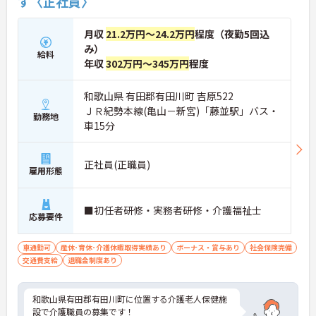
す〈正社員〉
月収
21.2万円～24.2万円
程度（夜勤5回込
み）
給料
年収
302万円～345万円
程度
和歌山県 有田郡有田川町 吉原522
ＪＲ紀勢本線(亀山－新宮)「藤並駅」バス・
勤務地
車15分
正社員(正職員)
雇用形態
■初任者研修・実務者研修・介護福祉士
応募要件
車通勤可
産休･育休･介護休暇取得実績あり
ボーナス・賞与あり
社会保険完備
交通費支給
退職金制度あり
和歌山県有田郡有田川町に位置する介護老人保健施
設で介護職員の募集です！