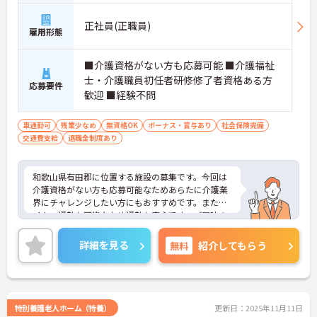
正社員(正職員)
雇用形態
■介護資格がない方も応募可能 ■介護福祉
士・介護職員初任者研修修了者資格ある方
応募要件
歓迎 ■経験不問
車通勤可
残業少なめ
無資格OK
ボーナス・賞与あり
社会保険完備
交通費支給
退職金制度あり
和歌山県有田郡に位置する施設の募集です。今回は
介護資格がない方も応募可能なためあらたに介護業
界にチャレンジしたい方にもおすすめです。またマ
イカー通勤も可能なため通勤も安心です。ご興味の
ある方には面接のポイントをお伝えしますので、お
気軽にご相談ください。
詳細を見る
無料
紹介してもらう
特別養護老人ホーム（特養）
更新日：2025年11月11日