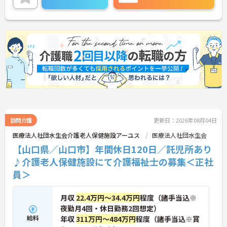
しでも利用者様が普通に暮らすことができる場所と
して寄り添っていけるよう、利用者様と笑顔で過ご
せる時間を大切に努められています。
ご興味ある方には、面接対策ポイントなど、さらに
詳細をお話しいたしますのでお気軽にご相談くださ
い。
訪問介護
更新日：2026年08月04日
医療法人社団水生会介護老人保健施設アーユス
医療法人社団水生会
【山口県／山口市】年間休日120日／託児所あり
♪介護老人保健施設にて介護福祉士の募集＜正社
員＞
月収
22.4万円～34.4万円
程度（諸手当込※
夜勤月4回・休日勤務2回想定）
給料
年収
311万円～484万円
程度（諸手当込※賞