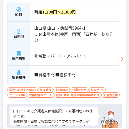
時給
1,100円～1,300円
給料
山口県 山口市 鋳銭司5964-1
ＪＲ山陽本線(神戸－門司)「四辻駅」徒歩7
勤務地
分
非常勤・パート・アルバイト
雇用形態
■資格不問 ■経験不問
応募要件
駅から徒歩10分以内
車通勤可
未経験OK
残業少なめ
無資格OK
ブランクOK
資格取得サポート
産休･育休･介護休暇取得実績あり
交通費支給
山口市にある介護老人保健施設にて介護補助のお仕
事です。
勤務時間・日数は相談に応じますのでワークライフ
バランスを大切にしながら働いていただけます。