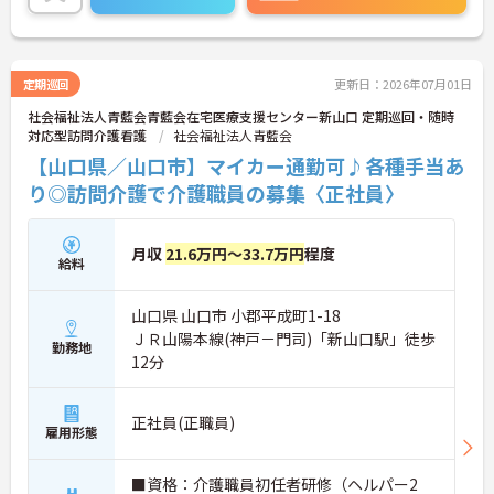
あり、小さなお子さんがいる方でも安心して働くこ
とができる環境です！フォロー体制もあり、経験に
関わらず安心してスタートできます。
こちらの求人にご興味がございましたら面接のポイ
定期巡回
更新日：2026年07月01日
ントもお伝えしますので是非ご応募お待ちしており
社会福祉法人青藍会青藍会在宅医療支援センター新山口 定期巡回・随時
ます。
対応型訪問介護看護
社会福祉法人青藍会
【山口県／山口市】マイカー通勤可♪各種手当あ
り◎訪問介護で介護職員の募集〈正社員〉
月収
21.6万円～33.7万円
程度
給料
山口県 山口市 小郡平成町1-18
ＪＲ山陽本線(神戸－門司)「新山口駅」徒歩
勤務地
12分
正社員(正職員)
雇用形態
■資格：介護職員初任者研修（ヘルパー2