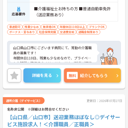
■介護福祉士お持ちの方 ■普通自動車免許
応募要件
（送迎業務あり）
車通勤可
残業少なめ
無資格OK
年間休日110日以上
ブランクOK
ボーナス・賞与あり
社会保険完備
交通費支給
退職金制度あり
山口県山口市にございます病院にて、常勤の介護職
員の募集です！
年間休日110日、残業も少なめなので、プライベー
トな時間も確保できメリハリをつけたご就業が可能
です◎
賞与も3.3ヶ月分の実績があり、頑張りをしっかり評
詳細を見る
無料
紹介してもらう
価してくれる環境が整っています！
ご興味ある方には、面接対策ポイントなど、さらに
詳細をお話しいたしますのでお気軽にご相談くださ
い！
通所介護（デイサービス）
更新日：2026年07月27日
名称非公開 ※詳細はお問合せください
【山口県／山口市】送迎業務ほぼなし◎デイサー
ビス施設求人！＜介護職員／正職員＞