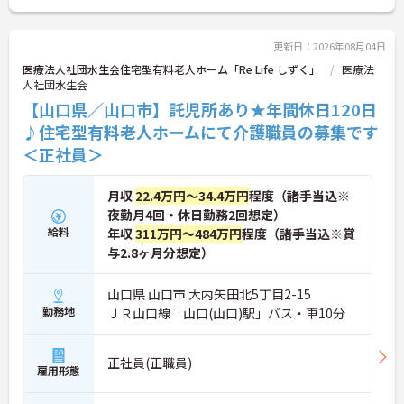
更新日：2026年08月04日
医療法人社団水生会住宅型有料老人ホーム「Re Life しずく」
医療法
人社団水生会
【山口県／山口市】託児所あり★年間休日120日
♪住宅型有料老人ホームにて介護職員の募集です
＜正社員＞
月収
22.4万円～34.4万円
程度（諸手当込※
夜勤月4回・休日勤務2回想定）
給料
年収
311万円～484万円
程度（諸手当込※賞
与2.8ヶ月分想定）
山口県 山口市 大内矢田北5丁目2-15
勤務地
ＪＲ山口線「山口(山口)駅」バス・車10分
正社員(正職員)
雇用形態