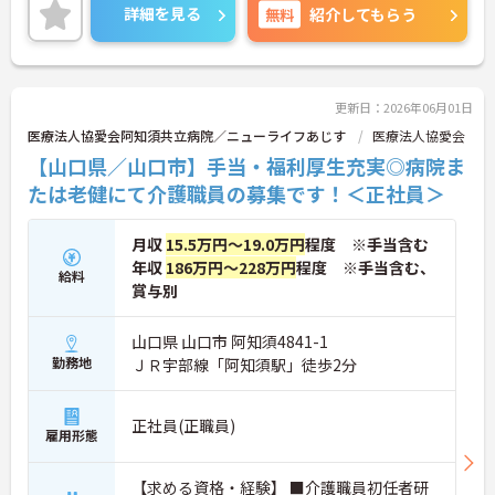
んと評価される環境です。また、残業は月平均3時間
詳細を見る
無料
紹介してもらう
程度です。ワークライフバランスを保ちながらご勤
務いただけます。
ご興味のある方には、面接対策ポイントなど、さら
に詳細をご案内しますのでお気軽にご相談くださ
い！
更新日：2026年06月01日
医療法人協愛会阿知須共立病院／ニューライフあじす
医療法人協愛会
【山口県／山口市】手当・福利厚生充実◎病院ま
たは老健にて介護職員の募集です！＜正社員＞
月収
15.5万円～19.0万円
程度 ※手当含む
年収
186万円～228万円
程度 ※手当含む、
給料
賞与別
山口県 山口市 阿知須4841-1
勤務地
ＪＲ宇部線「阿知須駅」徒歩2分
正社員(正職員)
雇用形態
【求める資格・経験】 ■介護職員初任者研