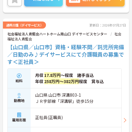
詳細をお話しいたしますのでお気軽にご相談くださ
い！
通所介護（デイサービス）
更新日：2026年07月27日
社会福祉法人青藍会ハートホーム南山口 デイサービスセンター
社会
福祉法人青藍会
【山口県／山口市】資格・経験不問／託児所完備
／日勤のみ♪デイサービスにて介護職員の募集で
す＜正社員＞
月収
17.8万円
～程度 諸手当込
給料
年収
258万円～382万円
程度 賞与込
山口県 山口市 深溝803-1
勤務地
ＪＲ宇部線「深溝駅」徒歩15分
正社員(正職員)
雇用形態