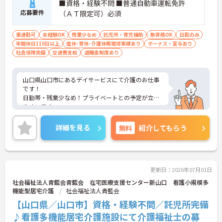
■資格・経験不問 ■普通自動車運転免許
応募要件
（ＡＴ限定可）必須
車通勤可
未経験OK
残業少なめ
託児所・育児補助
無資格OK
日勤のみ
年間休日110日以上
産休･育休･介護休暇取得実績あり
ボーナス・賞与あり
社会保険完備
交通費支給
退職金制度あり
山口県山口市にあるデイサービスにて介護のお仕事
です！
日勤帯・残業少なめ！プライベートとの予定が立て
やすいです。
託児所も完備されていますので、お子様がいらっし
ゃる方でも安心してご就業していただけます。
詳細を見る
無料
紹介してもらう
ご興味ある方には、面接対策ポイントなど、さらに
詳細をお話しいたしますのでお気軽にご相談くださ
い。
更新日：2026年07月01日
社会福祉法人青藍会青藍会 在宅医療支援センター新山口 看護小規模多
機能型居宅介護
社会福祉法人青藍会
【山口県／山口市】資格・経験不問／託児所完備
♪看護多機能居宅介護施設にて介護福祉士の募