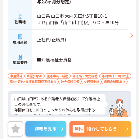
与2.8ヶ月分想定）
山口県 山口市 大内矢田北5丁目10-1
勤務地
ＪＲ山口線「山口(山口)駅」バス・車10分
正社員(正職員)
雇用形態
■介護福祉士資格
応募要件
車通勤可
残業少なめ
住宅手当・補助
託児所・育児補助
年間休日110日以上
産休･育休･介護休暇取得実績あり
社会保険完備
交通費支給
退職金制度あり
山口県山口市にある介護老人保健施設にて介護福祉
士のお仕事です。
年間休日も120日としっかりお休みも取得出来るの
で、ワークライフバランスを大切にしたい方にオス
スメです◎
ご興味ある方には、面接対策ポイントなど、さらに
詳細を見る
無料
紹介してもらう
詳細をお話しいたしますのでお気軽にご相談くださ
い。