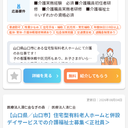
■介護実務経験 必須 ■介護職員初任者研
修 ■介護職員実務者研修 ■介護福祉士
応募要件
※いずれかの資格必須
車通勤可
残業少なめ
住宅手当・補助
託児所・育児補助
年間休日110日以上
産休･育休･介護休暇取得実績あり
社会保険完備
交通費支給
退職金制度あり
山口県山口市にある住宅型有料老人ホームにて介護
のお仕事です！
子の看護等休暇や託児所もあり、お子さまがいらっ
しゃる方を応援されている法人様です♪
年間休日120日ですのでプライベートとの両立もば
っちり★
詳細を見る
無料
紹介してもらう
ご興味ある方には、面接対策ポイントなど、さらに
詳細をお話しいたしますのでお気軽にご相談くださ
い。
更新日：2026年08月04日
医療法人清仁会なぎの森
医療法人清仁会
【山口県／山口市】住宅型有料老人ホームと併設
デイサービスでの介護福祉士募集＜正社員＞