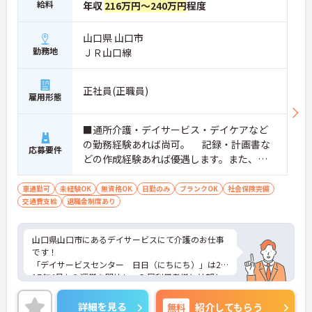
給料
年収
216万円～240万円
程度
山口県 山口市
勤務地
ＪＲ山口線
正社員(正職員)
雇用形態
■通所介護・デイサービス・デイケアなど
の勤務経験あれば尚可。 記録・計画書な
応募要件
どの作成経験あれば優遇します。また、管
理者経験 生活相談員経験があれば助かり
ます。 ■介護システムを使用してます。キ
車通勤可
未経験OK
無資格OK
日勤のみ
ブランクOK
社会保険完備
交通費支給
退職金制度あり
ーボードを使用した入力が必要です。 ■介
護職員基礎研修 あれば尚可 ■介護福祉
士 あれば尚可 ■普通自動車運転免許（AT
山口県山口市にあるデイサービスにて介護のお仕事
限定可）必須
です！
「デイサービスセンター 日日（にちにち）」は20
17年4月から運営を開始し、入居利用者様と外部か
ら利用される利用者様をお迎えしておられます。
利用者様の状態に合わせた介護、見守りを行い、少
詳細を見る
無料
紹介してもらう