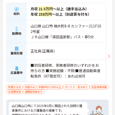
月収
21.5万円
～以上（諸手当込み）
給料
年収
258万円
～以上（別途賞与付与）
山口県 山口市 楠木町8-8 カンファー211F10
2号室
勤務地
ＪＲ山口線「湯田温泉駅」バス・車5分
正社員(正職員)
雇用形態
■初任者研修、実務者研修のいずれかをお
持ちの方 ■実務経験：不問 ■普通自動車運
応募要件
転免許（AT限定可）：あれば尚可
残業少なめ
日勤のみ
年間休日110日以上
ボーナス・賞与あり
社会保険完備
交通費支給
退職金制度あり
山口県山口市にて2025年3月に開設された訪問介護
事業所における介護職員の募集です。
年間休日は110日以上もあり、プライベートを大切