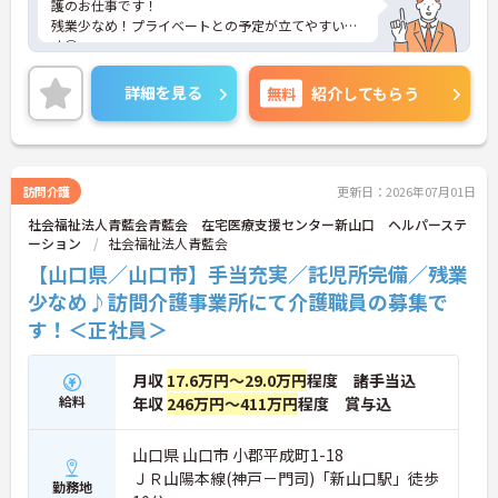
護のお仕事です！
残業少なめ！プライベートとの予定が立てやすいで
す◎
託児所も完備されていますので、お子様がいらっし
ゃる方でも安心してご就業していただけます♪
詳細を見る
無料
紹介してもらう
ご興味ある方には、面接対策ポイントなど、さらに
詳細をお話しいたしますのでお気軽にご相談くださ
い。
訪問介護
更新日：2026年07月01日
社会福祉法人青藍会青藍会 在宅医療支援センター新山口 ヘルパーステ
ーション
社会福祉法人青藍会
【山口県／山口市】手当充実／託児所完備／残業
少なめ♪訪問介護事業所にて介護職員の募集で
す！＜正社員＞
月収
17.6万円～29.0万円
程度 諸手当込
給料
年収
246万円～411万円
程度 賞与込
山口県 山口市 小郡平成町1-18
ＪＲ山陽本線(神戸－門司)「新山口駅」徒歩
勤務地