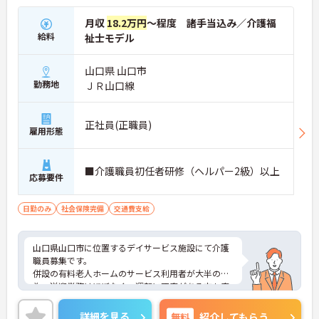
月収
18.2万円
～程度 諸手当込み／介護福
給料
祉士モデル
山口県 山口市
勤務地
ＪＲ山口線
正社員(正職員)
雇用形態
■介護職員初任者研修（ヘルパー2級）以上
応募要件
日勤のみ
社会保険完備
交通費支給
山口県山口市に位置するデイサービス施設にて介護
職員募集です。
併設の有料老人ホームのサービス利用者が大半の
為、送迎業務はほぼなく、運転に不安がある方も安
心です！
ご興味ある方には、面接対策ポイントなど、さらに
詳細を見る
無料
紹介してもらう