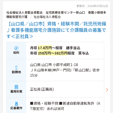
更新日：2026年07月01日
社会福祉法人青藍会青藍会 在宅医療支援センター新山口 看護小規模多
機能型居宅介護
社会福祉法人青藍会
【山口県／山口市】資格・経験不問／託児所完備
♪看護多機能居宅介護施設にて介護職員の募集で
す＜正社員＞
月収
17.8万円
～程度 諸手当込
給料
年収
258万円～382万円
程度 賞与込
山口県 山口市 小郡平成町1-18
ＪＲ山陽本線(神戸－門司)「新山口駅」徒歩
勤務地
15分
正社員(正職員)
雇用形態
■資格・経験不問 ■普通自動車運転免許（A
応募要件
T限定可）あれば尚可