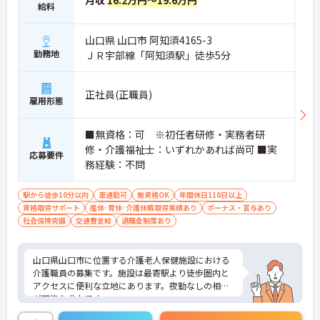
給料
山口県 山口市 阿知須4165-3
勤務地
ＪＲ宇部線「阿知須駅」徒歩5分
正社員(正職員)
雇用形態
■無資格：可 ※初任者研修・実務者研
修・介護福祉士：いずれかあれば尚可 ■実
応募要件
務経験：不問
駅から徒歩10分以内
車通勤可
無資格OK
年間休日110日以上
資格取得サポート
産休･育休･介護休暇取得実績あり
ボーナス・賞与あり
社会保険完備
交通費支給
退職金制度あり
山口県山口市に位置する介護老人保健施設における
介護職員の募集です。施設は最寄駅より徒歩圏内と
アクセスに便利な立地にあります。夜勤なしの相談
が可能な求人です。
賞与は計4.0ヶ月分の支給実績があり、頑張りがきち