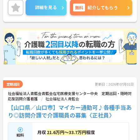
ゃる方でも安心してご就業していただけます♪
詳細を見る
無料
紹介してもらう
ご興味ある方には、面接対策ポイントなど、さらに
詳細をお話しいたしますのでお気軽にご相談くださ
い。
定期巡回
更新日：2026年07月01日
社会福祉法人青藍会青藍会在宅医療支援センター中央 定期巡回・随時対
応型訪問介護看護
社会福祉法人青藍会
【山口県／山口市】マイカー通勤可♪各種手当あ
り◎訪問介護で介護職員の募集〈正社員〉
月収
21.6万円～33.7万円
程度
給料