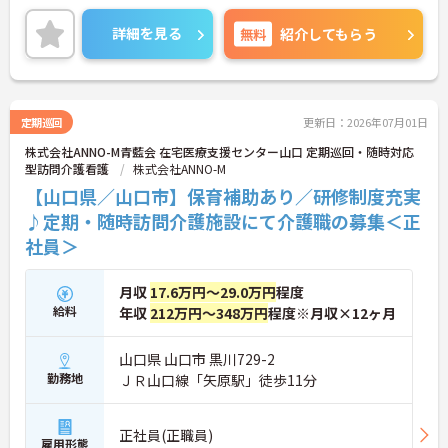
また最寄駅より徒歩圏内にくわえて、マイカー通勤
も可能と通勤にも便利ですので、遠方にお住まいの
詳細を見る
無料
紹介してもらう
方にもオススメです♪
ご興味がある方は是非一度マイナビまでお問い合わ
せください。さらに詳細などお伝えします！
定期巡回
更新日：2026年07月01日
株式会社ANNO-M青藍会 在宅医療支援センター山口 定期巡回・随時対応
型訪問介護看護
株式会社ANNO-M
【山口県／山口市】保育補助あり／研修制度充実
♪定期・随時訪問介護施設にて介護職の募集＜正
社員＞
月収
17.6万円～29.0万円
程度
給料
年収
212万円～348万円
程度※月収×12ヶ月
山口県 山口市 黒川729-2
勤務地
ＪＲ山口線「矢原駅」徒歩11分
正社員(正職員)
雇用形態