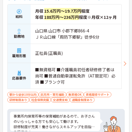
月収
15.6万円～19.7万円
程度
給料
年収
188万円～236万円
程度※月収×12ヶ月
山口県 山口市 小郡下郷866-4
勤務地
ＪＲ山口線「周防下郷駅」徒歩6分
正社員(正職員)
雇用形態
■無資格可 ■介護職員初任者研修修了者は
尚可 ■普通自動車運転免許（AT限定可）必
応募要件
須 ■ブランク可
駅から徒歩10分以内
託児所・育児補助
無資格OK
資格取得サポート
研修制度あり
社会保険完備
交通費支給
退職金制度あり
事業所内保育所等の保育補助があるので、お子さん
のいらっしゃる方でも安心して働けます。
研修制度が充実！働きながらスキルアップを目指せ
る環境です。