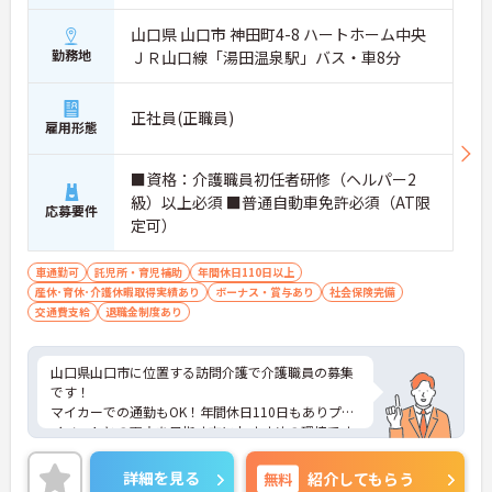
山口県 山口市 神田町4-8 ハートホーム中央
勤務地
ＪＲ山口線「湯田温泉駅」バス・車8分
正社員(正職員)
雇用形態
■資格：介護職員初任者研修（ヘルパー2
級）以上必須 ■普通自動車免許必須（AT限
応募要件
定可）
車通勤可
託児所・育児補助
年間休日110日以上
産休･育休･介護休暇取得実績あり
ボーナス・賞与あり
社会保険完備
交通費支給
退職金制度あり
山口県山口市に位置する訪問介護で介護職員の募集
です！
マイカーでの通勤もOK！年間休日110日もありプラ
イベートとの両立を目指す方におすすめの環境です
◎昇給や賞与制度があり、頑張りが評価されてしっ
かりと還元されます。さらに各種手当も充実してい
詳細を見る
無料
紹介してもらう
るのは嬉しいポイントです◎利用可能な託児施設も