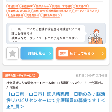
車通勤可
未経験OK
残業少なめ
託児所・育児補助
無資格OK
年間休日110日以上
産休･育休･介護休暇取得実績あり
ボーナス・賞与あり
社会保険完備
交通費支給
退職金制度あり
山口県山口市にある看護多機能居宅介護施設にて介
護のお仕事です！
残業少なめ！プライベートとの予定が立てやすいで
す◎
託児所も完備されていますので、お子様がいらっし
ゃる方でも安心してご就業していただけます♪
詳細を見る
無料
紹介してもらう
ご興味ある方には、面接対策ポイントなど、さらに
詳細をお話しいたしますのでお気軽にご相談くださ
い。
通所介護（デイサービス）
更新日：2026年07月01日
社会福祉法人青藍会ハートホーム南山口 脳活性リハビリ
社会福祉法
人青藍会
【山口県／山口市】託児所完備／日勤のみ♪脳活
性リハビリセンターにて介護職員の募集です！＜
正社員＞