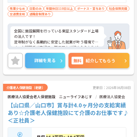
残業少なめ
日勤のみ
年間休日110日以上
ボーナス・賞与あり
社会保険完備
交通費支給
退職金制度あり
全国に施設展開を行っている東証スタンダード上場
の法人です！
定年制がなく長期的に安定した就業が叶う環境で
す。人間関係が良好で、職員同士が認め合う文化が
根付いています。
ご興味のある方には、面接対策ポイントなど、さら
詳細を見る
無料
紹介してもらう
に詳細をご案内しますのでお気軽にご相談くださ
い！
介護老人保健施設（老健）
更新日：2026年06月08日
医療法人協愛会老人保健施設 ニューライフあじす
医療法人協愛会
【山口県／山口市】賞与計4.0ヶ月分の支給実績
あり☆介護老人保健施設にて介護のお仕事です♪
＜正社員＞
月収
16.2万円～19.6万円