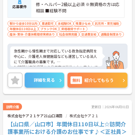
修・ヘルパー2級以上必須 ※無資格の方は応
応募要件
相談 ■経験不問
駅から徒歩10分以内
車通勤可
未経験OK
残業少なめ
託児所・育児補助
年間休日110日以上
ブランクOK
資格取得サポート
産休･育休･介護休暇取得実績あり
社会保険完備
交通費支給
退職金制度あり
急性期から慢性期まで対応している救急指定病院を
中心に、介護老人保健施設なども運営している法人
にて介護職員の募集です。
24時間対応託児所あり◎子育て世代の方も安心して
勤務できる環境が整っています★
ご興味ある方には、面接対策ポイントなど、さらに
詳細を見る
無料
紹介してもらう
詳細をお話しいたしますのでお気軽にご相談くださ
い。
訪問介護
更新日：2026年06月01日
株式会社ケア２１ケア21山口湯田
株式会社ケア２１
【山口県／山口市】年間休日110日以上☆訪問介
護事業所における介護のお仕事です♪＜正社員＞