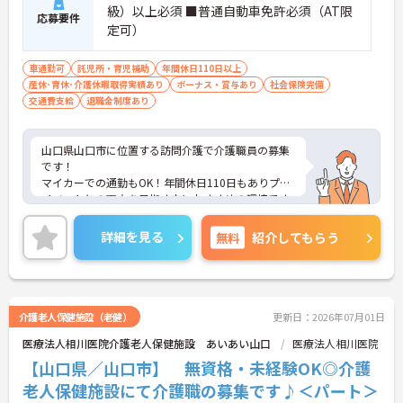
級）以上必須 ■普通自動車免許必須（AT限
応募要件
定可）
車通勤可
託児所・育児補助
年間休日110日以上
産休･育休･介護休暇取得実績あり
ボーナス・賞与あり
社会保険完備
交通費支給
退職金制度あり
山口県山口市に位置する訪問介護で介護職員の募集
です！
マイカーでの通勤もOK！年間休日110日もありプラ
イベートとの両立を目指す方におすすめの環境です
◎昇給や賞与制度があり、頑張りが評価されてしっ
かりと還元されます。さらに各種手当も充実してい
詳細を見る
無料
紹介してもらう
るのは嬉しいポイントです◎利用可能な託児施設も
あり、小さなお子さんがいる方でも安心して働くこ
とができる環境です！フォロー体制もあり、経験に
関わらず安心してスタートできます。
こちらの求人にご興味がございましたら面接のポイ
介護老人保健施設（老健）
更新日：2026年07月01日
ントもお伝えしますので是非ご応募お待ちしており
医療法人相川医院介護老人保健施設 あいあい山口
医療法人相川医院
ます。
【山口県／山口市】 無資格・未経験OK◎介護
老人保健施設にて介護職の募集です♪＜パート＞