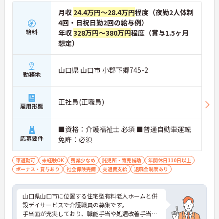
月収
24.4万円～28.4万円
程度（夜勤2人体制
4回・日祝日勤2回の給与例）
給料
年収
328万円～380万円
程度（賞与1.5ヶ月
想定）
山口県 山口市 小郡下郷745-2
勤務地
正社員(正職員)
雇用形態
■資格：介護福祉士 必須 ■普通自動車運転
応募要件
免許：必須
車通勤可
未経験OK
残業少なめ
託児所・育児補助
年間休日110日以上
ボーナス・賞与あり
社会保険完備
交通費支給
退職金制度あり
山口県山口市に位置する住宅型有料老人ホームと併
設デイサービスで介護職員の募集です。
手当面が充実しており、職能手当や処遇改善手当に