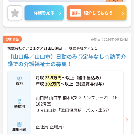
ご興味ある方には、面接対策ポイントなど、さらに
詳細をお話しいたしますのでお気軽にご相談くださ
詳細を見る
無料
紹介してもらう
い。
訪問介護
更新日：2026年06月24日
株式会社ケア２１ケア21山口湯田
株式会社ケア２１
【山口県／山口市】日勤のみ◎定年なし☆訪問介
護での介護福祉士の募集！
月収
23.5万円
～以上（諸手当込み）
給料
年収
282万円
～以上（別途賞与付与）
山口県 山口市 楠木町8-8 カンファー21 1F
102号室
勤務地
ＪＲ山口線「湯田温泉駅」バス・車5分
正社員(正職員)
雇用形態