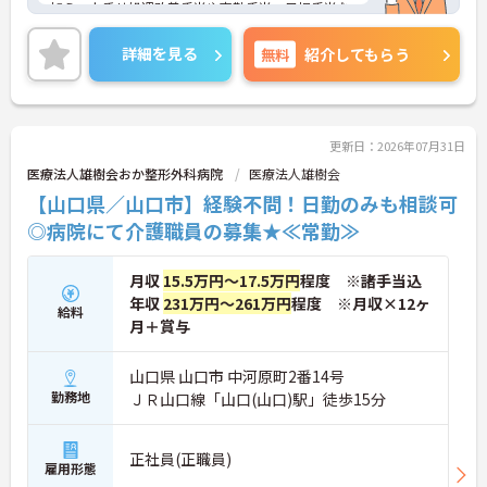
加え、上乗せ処遇改善手当や夜勤手当、日祝手当な
ど支給され、安定した収入が見込めます。また、保
育料の補助制度もあり、子育て中の方にも働きやす
詳細を見る
無料
紹介してもらう
い環境が整っています。地域に根ざして医療・介護
事業を展開する法人のため、長く安心して勤務でき
る点も魅力です。
ご興味のある方には、面接対策ポイントなどさらに
詳細をお話いたしますので、お気軽にご相談くださ
更新日：2026年07月31日
い。
医療法人雄樹会おか整形外科病院
医療法人雄樹会
【山口県／山口市】経験不問！日勤のみも相談可
◎病院にて介護職員の募集★≪常勤≫
月収
15.5万円～17.5万円
程度 ※諸手当込
年収
231万円～261万円
程度 ※月収×12ヶ
給料
月＋賞与
山口県 山口市 中河原町2番14号
勤務地
ＪＲ山口線「山口(山口)駅」徒歩15分
正社員(正職員)
雇用形態