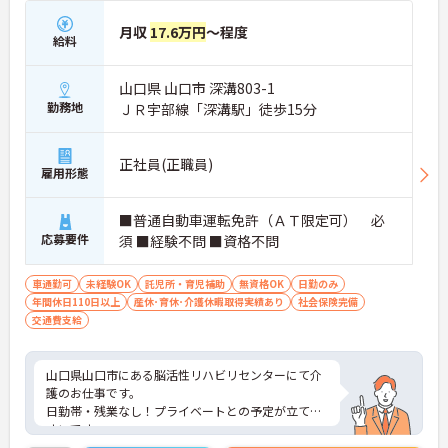
月収
17.6万円
～程度
給料
山口県 山口市 深溝803-1
勤務地
ＪＲ宇部線「深溝駅」徒歩15分
正社員(正職員)
雇用形態
■普通自動車運転免許（ＡＴ限定可） 必
応募要件
須 ■経験不問 ■資格不問
車通勤可
未経験OK
託児所・育児補助
無資格OK
日勤のみ
年間休日110日以上
産休･育休･介護休暇取得実績あり
社会保険完備
交通費支給
山口県山口市にある脳活性リハビリセンターにて介
護のお仕事です。
日勤帯・残業なし！プライベートとの予定が立てや
すいです。
託児所も完備されていますので、お子様がいらっし