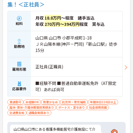
集！＜正社員＞
月収
18.8万円
～程度 諸手当込
給料
年収
270万円～394万円
程度 賞与込
山口県 山口市 小郡平成町1-18
ＪＲ山陽本線(神戸－門司)「新山口駅」徒歩
勤務地
15分
正社員(正職員)
雇用形態
■経験不問 ■普通自動車運転免許（AT限定
応募要件
可）あれば尚可
車通勤可
未経験OK
残業少なめ
託児所・育児補助
年間休日110日以上
産休･育休･介護休暇取得実績あり
ボーナス・賞与あり
社会保険完備
交通費支給
退職金制度あり
山口県山口市にある看護多機能居宅介護施設にて介