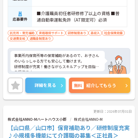
■介護職員初任者研修修了以上の資格 ■普
応募要件
通自動車運転免許（AT限定可）必須
託児所・育児補助
資格取得サポート
研修制度あり
高収入
社会保険完備
交通費支給
退職金制度あり
事業所内保育所等の保育補助があるので、お子さん
のいらっしゃる方でも安心して働けます。
研修制度が充実！働きながらスキルアップを目指せ
る環境です。
ご興味ある方には、面接対策ポイントなど、さらに
詳細をお話しいたしますのでお気軽にご相談くださ
詳細を見る
無料
紹介してもらう
い。
更新日：2026年07月01日
株式会社ANNO-Mハートハウス小郡
株式会社ANNO-M
【山口県／山口市】保育補助あり／研修制度充実
♪小規模多機能にて介護職の募集＜正社員＞