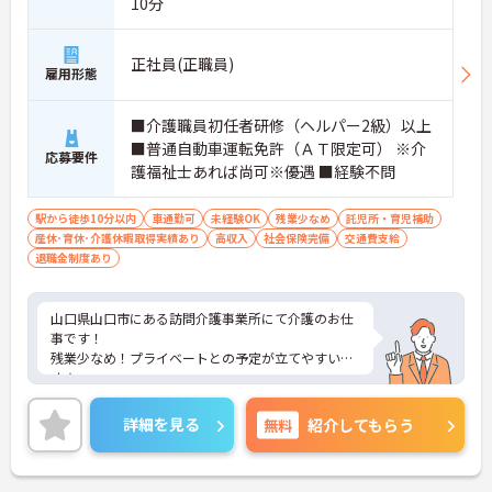
10分
正社員(正職員)
雇用形態
■介護職員初任者研修（ヘルパー2級）以上
■普通自動車運転免許（ＡＴ限定可） ※介
応募要件
護福祉士あれば尚可※優遇 ■経験不問
駅から徒歩10分以内
車通勤可
未経験OK
残業少なめ
託児所・育児補助
産休･育休･介護休暇取得実績あり
高収入
社会保険完備
交通費支給
退職金制度あり
山口県山口市にある訪問介護事業所にて介護のお仕
事です！
残業少なめ！プライベートとの予定が立てやすいで
す★
託児所も完備されていますので、お子様がいらっし
ゃる方でも安心してご就業していただけます♪
詳細を見る
無料
紹介してもらう
ご興味ある方には、面接対策ポイントなど、さらに
詳細をお話しいたしますのでお気軽にご相談くださ
い。