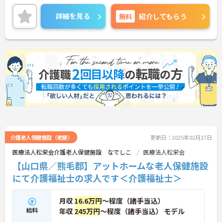
広域型（定員33名、ショート6名）と地域密着型
（ユニット型：定員21名）が廊下続きで接していま
詳細を見る
無料
紹介してもらう
す。
「利用者本位」の理念の下で、利用者の人格と意思
を尊重するとともに、自立支援を基本とし常に利用
者の立場に立った支援を行われている法人様です★
創設以来、「和」を大切にして職員の能力を高める
ため、研修制度にも力を入れています！
ご興味ある方には、面接対策ポイントなど、さらに
詳細をお話しいたしますのでお気軽にご相談くださ
い。
介護老人保健施設（老健）
更新日：2025年02月27日
医療法人松栄会介護老人保健施設 なでしこ
医療法人松栄会
【山口県／熊毛郡】アットホームな老人保健施設
にて介護福祉士の求人です＜介護福祉士＞
月収
16.6万円
～程度（諸手当込）
給料
年収
245万円
～程度（諸手当込） モデル