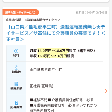
通所介護（デイサービス）
更新日：2024年09月05日
名称非公開 ※詳細はお問合せください
【山口県／熊毛郡平生町】送迎運転業務無し★デ
イサービス／サ高住にて介護職員の募集です！＜
正社員＞
月収
14.0万円～18.0万円
程度（諸手当込）
給料
年収
168万円～216万円
程度
山口県 熊毛郡平生町
勤務地
正社員(正職員)
雇用形態
■経験不問 ■介護職員初任者研修 必須
■介護職員実務者研修 必須 ※いずれかの
応募要件
資格を所持で可