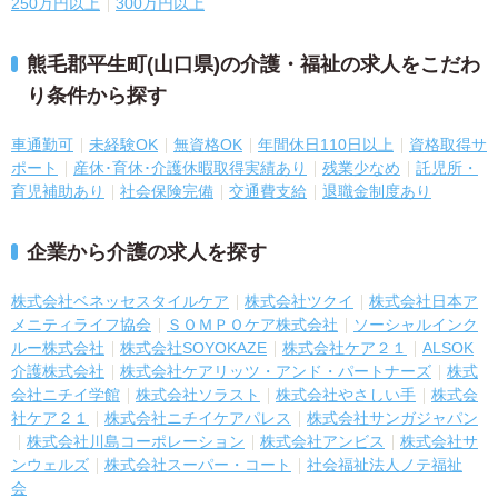
250万円以上
300万円以上
熊毛郡平生町(山口県)の介護・福祉の求人をこだわ
り条件から探す
車通勤可
未経験OK
無資格OK
年間休日110日以上
資格取得サ
ポート
産休･育休･介護休暇取得実績あり
残業少なめ
託児所・
育児補助あり
社会保険完備
交通費支給
退職金制度あり
企業から介護の求人を探す
株式会社ベネッセスタイルケア
株式会社ツクイ
株式会社日本ア
メニティライフ協会
ＳＯＭＰＯケア株式会社
ソーシャルインク
ルー株式会社
株式会社SOYOKAZE
株式会社ケア２１
ALSOK
介護株式会社
株式会社ケアリッツ・アンド・パートナーズ
株式
会社ニチイ学館
株式会社ソラスト
株式会社やさしい手
株式会
社ケア２１
株式会社ニチイケアパレス
株式会社サンガジャパン
株式会社川島コーポレーション
株式会社アンビス
株式会社サ
ンウェルズ
株式会社スーパー・コート
社会福祉法人ノテ福祉
会