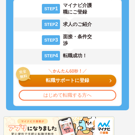
マイナビ介護
1
STEP
職にご登録
2
求人のご紹介
STEP
面接・条件交
3
STEP
渉
4
転職成功！
STEP
転職サポートに登録
はじめて転職する方へ