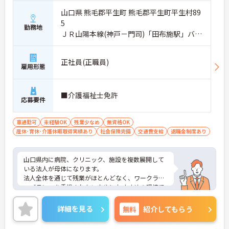
山口県 熊毛郡平生町 熊毛郡平生町平生村89
5
勤務地
ＪＲ山陽本線(神戸－門司)「田布施駅」バ
ス・車10分
正社員(正職員)
雇用形態
■介護福祉士免許
応募要件
車通勤可
未経験OK
残業少なめ
無資格OK
産休･育休･介護休暇取得実績あり
社会保険完備
交通費支給
退職金制度あり
山口県内に病院、クリニック、施設を複数展開して
いる法人が母体になります。
法人全体を通じて残業がほとんどなく、ワークライ
フバランスを重視されたい方やにおすすめの環境で
す！
ご興味のある方は、お気軽にお問い合わせくださ
詳細を見る
無料
紹介してもらう
い。