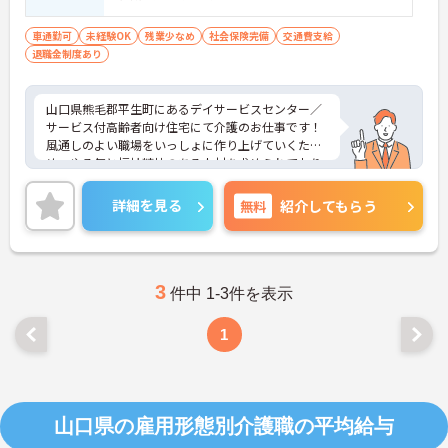
車通勤可
未経験OK
残業少なめ
社会保険完備
交通費支給
退職金制度あり
山口県熊毛郡平生町にあるデイサービスセンター／
サービス付高齢者向け住宅にて介護のお仕事です！
風通しのよい職場をいっしょに作り上げていくた
め、やる気と福祉精神のある人材を求められており
ます★
ご興味ある方には、面接対策ポイントなど、さらに
詳細を見る
無料
紹介してもらう
詳細をお話しいたしますのでお気軽にご相談くださ
い。
3
件中 1-3件を表示
1
山口県の雇用形態別介護職の平均給与