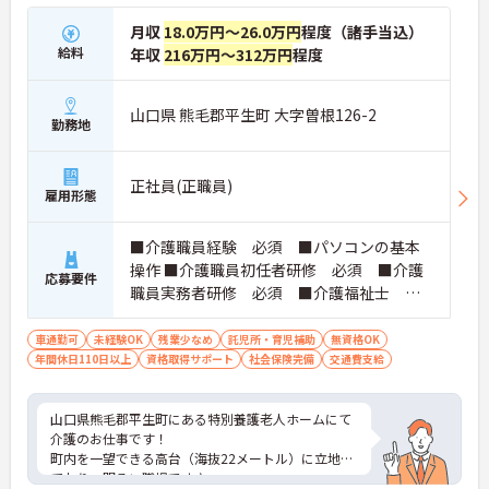
月収
18.0万円～26.0万円
程度（諸手当込）
給料
年収
216万円～312万円
程度
山口県 熊毛郡平生町 大字曽根126-2
勤務地
正社員(正職員)
雇用形態
■介護職員経験 必須 ■パソコンの基本
操作 ■介護職員初任者研修 必須 ■介護
応募要件
職員実務者研修 必須 ■介護福祉士 必
須 ※いずれかの資格を所持で可
車通勤可
未経験OK
残業少なめ
託児所・育児補助
無資格OK
年間休日110日以上
資格取得サポート
社会保険完備
交通費支給
山口県熊毛郡平生町にある特別養護老人ホームにて
介護のお仕事です！
町内を一望できる高台（海抜22メートル）に立地し
ており、明るい職場です♪