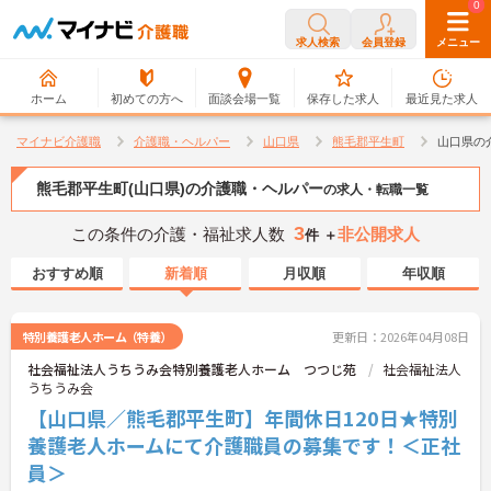
0
0
求人検索
会員登録
メニュー
ホーム
初めての方へ
面談会場一覧
保存した求人
最近見た求人
マイナビ介護職
介護職・ヘルパー
山口県
熊毛郡平生町
山口県の
熊毛郡平生町(山口県)の介護職・ヘルパー
の求人・転職一覧
3
この条件の介護・福祉求人数
非公開求人
件 ＋
おすすめ順
新着順
月収順
年収順
特別養護老人ホーム（特養）
更新日：2026年04月08日
社会福祉法人うちうみ会特別養護老人ホーム つつじ苑
社会福祉法人
うちうみ会
【山口県／熊毛郡平生町】年間休日120日★特別
養護老人ホームにて介護職員の募集です！＜正社
員＞