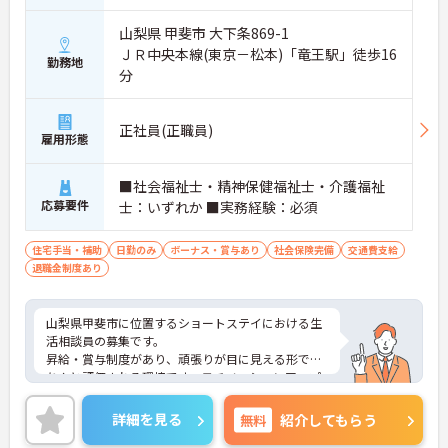
山梨県 甲斐市 大下条869-1
ＪＲ中央本線(東京－松本)「竜王駅」徒歩16
勤務地
分
正社員(正職員)
雇用形態
■社会福祉士・精神保健福祉士・介護福祉
応募要件
士：いずれか ■実務経験：必須
住宅手当・補助
日勤のみ
ボーナス・賞与あり
社会保険完備
交通費支給
退職金制度あり
山梨県甲斐市に位置するショートステイにおける生
活相談員の募集です。
昇給・賞与制度があり、頑張りが目に見える形でき
ちんと評価される環境です。モチベーションアップ
につながります。資格や経験を活かしながらご勤務
いただける環境です。
詳細を見る
無料
紹介してもらう
ご興味のある方には、面接対策ポイントなど、さら