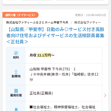
に詳細をご案内しますのでお気軽にご相談くださ
い！
通所介護（デイサービス）
更新日：2026年04月03日
株式会社ヴァティーふるさとホーム甲斐下今井
株式会社ヴァティー
【山梨県／甲斐市】日勤のみ◎サービス付き高齢
者向け住宅およびデイサービスの生活相談員募集
＜正社員＞
月収
22.1万円
～
給料
山梨県 甲斐市 下今井2791‐1
ＪＲ中央本線(東京－松本)「塩崎駅」徒歩12
勤務地
分
正社員(正職員)
雇用形態
■社会福祉士、精神保健福祉士、社会福祉