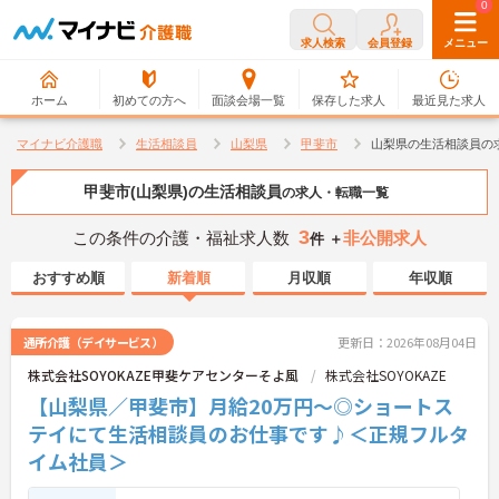
0
0
求人検索
会員登録
メニュー
ホーム
初めての方へ
面談会場一覧
保存した求人
最近見た求人
マイナビ介護職
生活相談員
山梨県
甲斐市
山梨県の生活相談員の
甲斐市(山梨県)の生活相談員
の求人・転職一覧
3
この条件の介護・福祉求人数
非公開求人
件 ＋
おすすめ順
新着順
月収順
年収順
通所介護（デイサービス）
更新日：2026年08月04日
株式会社SOYOKAZE甲斐ケアセンターそよ風
株式会社SOYOKAZE
【山梨県／甲斐市】月給20万円～◎ショートス
テイにて生活相談員のお仕事です♪＜正規フルタ
イム社員＞