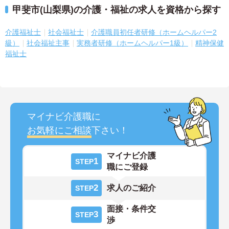
甲斐市(山梨県)の介護・福祉の求人を資格から探す
介護福祉士
社会福祉士
介護職員初任者研修（ホームヘルパー2
級）
社会福祉主事
実務者研修（ホームヘルパー1級）
精神保健
福祉士
マイナビ介護職に
お気軽にご相談
下さい！
マイナビ介護
1
STEP
職にご登録
2
求人のご紹介
STEP
面接・条件交
3
STEP
渉