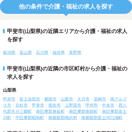
他の条件で介護・福祉の求人を探す
甲斐市(山梨県)の近隣エリアから介護・福祉の求人
を探す
新潟県
富山県
石川県
福井県
長野県
甲斐市(山梨県)の近隣の市区町村から介護・福祉の
求人を探す
山梨県
甲府市
富士吉田市
都留市
山梨市
大月市
韮崎市
南アルプ
ス市
北杜市
甲斐市
笛吹市
上野原市
甲州市
中央市
西八
代郡市川三郷町
南巨摩郡身延町
南巨摩郡南部町
南巨摩郡富士
川町
中巨摩郡昭和町
南都留郡鳴沢村
南都留郡富士河口湖町