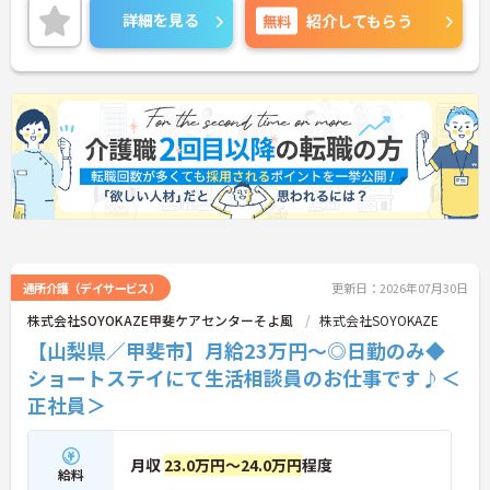
ご興味のある方には、面接対策ポイントなど、さら
詳細を見る
無料
紹介してもらう
に詳細をご案内しますのでお気軽にご相談くださ
い！
通所介護（デイサービス）
更新日：2026年07月30日
株式会社SOYOKAZE甲斐ケアセンターそよ風
株式会社SOYOKAZE
【山梨県／甲斐市】月給23万円～◎日勤のみ◆
ショートステイにて生活相談員のお仕事です♪＜
正社員＞
月収
23.0万円～24.0万円
程度
給料