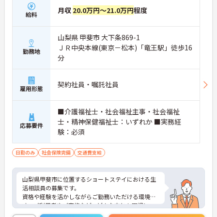
月収
20.0万円～21.0万円
程度
給料
山梨県 甲斐市 大下条869-1
ＪＲ中央本線(東京－松本)「竜王駅」徒歩16
勤務地
分
契約社員・嘱託社員
雇用形態
■介護福祉士・社会福祉主事・社会福祉
士・精神保健福祉士：いずれか ■実務経
応募要件
験：必須
日勤のみ
社会保険完備
交通費支給
山梨県甲斐市に位置するショートステイにおける生
活相談員の募集です。
資格や経験を活かしながらご勤務いただける環境で
す。ご利用者やご家族など、どんな方とも円滑にコ
ミュニケーションをとれる方を募集しています。