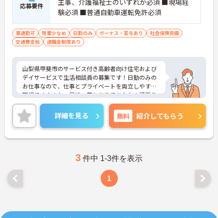
主事、介護福祉士のいずれか必須 ■現場経
応募要件
験必須 ■普通自動車運転免許必須
車通勤可
残業少なめ
日勤のみ
ボーナス・賞与あり
社会保険完備
交通費支給
退職金制度あり
山梨県甲斐市のサービス付き高齢者向け住宅および
デイサービスで生活相談員の募集です！日勤のみの
お仕事なので、仕事とプライベートを両立しやすい
職場です♪また、昇給・賞与ありであなたの頑張り
がしっかり評価されます◎ご興味のある方は、面接
ポイントをお伝えしますので、お気軽にご連絡くだ
詳細を見る
無料
紹介してもらう
さい。
3
件中 1-3件を表示
1