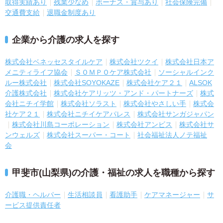
取得実績あり
残業少なめ
ボーナス・賞与あり
社会保険完備
交通費支給
退職金制度あり
企業から介護の求人を探す
株式会社ベネッセスタイルケア
株式会社ツクイ
株式会社日本ア
メニティライフ協会
ＳＯＭＰＯケア株式会社
ソーシャルインク
ルー株式会社
株式会社SOYOKAZE
株式会社ケア２１
ALSOK
介護株式会社
株式会社ケアリッツ・アンド・パートナーズ
株式
会社ニチイ学館
株式会社ソラスト
株式会社やさしい手
株式会
社ケア２１
株式会社ニチイケアパレス
株式会社サンガジャパン
株式会社川島コーポレーション
株式会社アンビス
株式会社サ
ンウェルズ
株式会社スーパー・コート
社会福祉法人ノテ福祉
会
甲斐市(山梨県)の介護・福祉の求人を職種から探す
介護職・ヘルパー
生活相談員
看護助手
ケアマネージャー
サ
ービス提供責任者