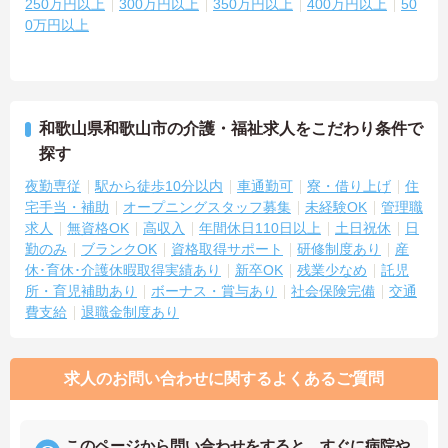
250万円以上
300万円以上
350万円以上
400万円以上
50
0万円以上
和歌山県和歌山市の介護・福祉求人をこだわり条件で
探す
夜勤専従
駅から徒歩10分以内
車通勤可
寮・借り上げ
住
宅手当・補助
オープニングスタッフ募集
未経験OK
管理職
求人
無資格OK
高収入
年間休日110日以上
土日祝休
日
勤のみ
ブランクOK
資格取得サポート
研修制度あり
産
休･育休･介護休暇取得実績あり
新卒OK
残業少なめ
託児
所・育児補助あり
ボーナス・賞与あり
社会保険完備
交通
費支給
退職金制度あり
求人のお問い合わせに関するよくあるご質問
このページから問い合わせをすると、すぐに病院や