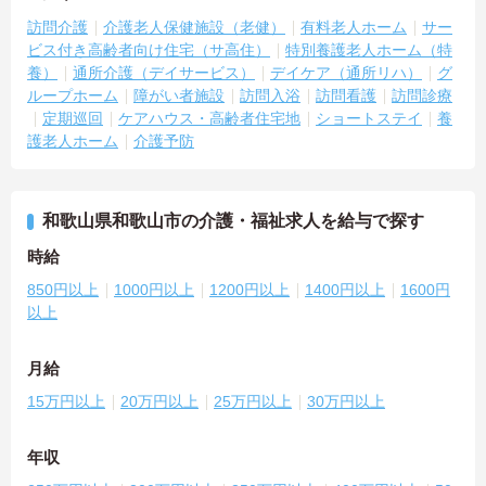
訪問介護
介護老人保健施設（老健）
有料老人ホーム
サー
ビス付き高齢者向け住宅（サ高住）
特別養護老人ホーム（特
養）
通所介護（デイサービス）
デイケア（通所リハ）
グ
ループホーム
障がい者施設
訪問入浴
訪問看護
訪問診療
定期巡回
ケアハウス・高齢者住宅地
ショートステイ
養
護老人ホーム
介護予防
和歌山県和歌山市の介護・福祉求人を給与で探す
時給
850円以上
1000円以上
1200円以上
1400円以上
1600円
以上
月給
15万円以上
20万円以上
25万円以上
30万円以上
年収