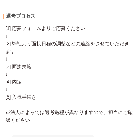
選考プロセス
[1] 応募フォームよりご応募ください
↓
[2] 弊社より面接日程の調整などの連絡をさせていただき
ます
↓
[3] 面接実施
↓
[4] 内定
↓
[5] 入職手続き
※法人によっては選考過程が異なりますので、担当にご確
認ください