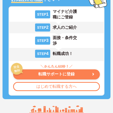
マイナビ介護
1
STEP
職にご登録
2
求人のご紹介
STEP
面接・条件交
3
STEP
渉
4
転職成功！
STEP
転職サポートに登録
はじめて転職する方へ