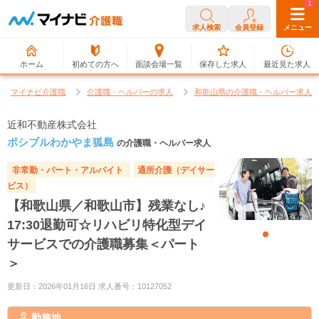
0
1
求人検索
会員登録
メニュー
ホーム
初めての方へ
面談会場一覧
保存した求人
最近見た求人
マイナビ介護職
介護職・ヘルパーの求人
和歌山県の介護職・ヘルパー求人
近和不動産株式会社
ポシブルわかやま狐島
の介護職・ヘルパー求人
非常勤・パート・アルバイト
通所介護（デイサー
ビス）
【和歌山県／和歌山市】残業なし♪
17:30退勤可☆リハビリ特化型デイ
サービスでの介護職募集＜パート
＞
更新日：2026年01月16日 求人番号：10127052
勤務地