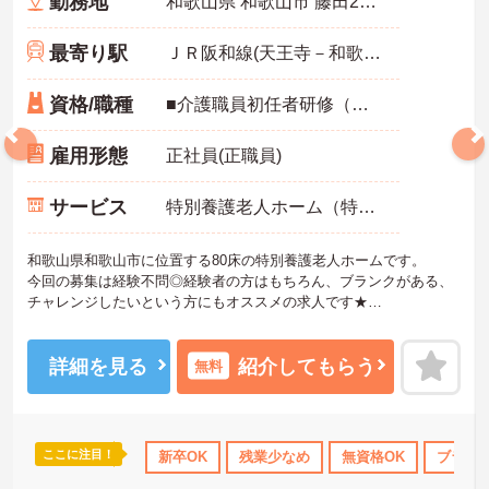
勤務地
和歌山県 和歌山市 藤田25-1
最寄り駅
ＪＲ阪和線(天王寺－和歌山)「紀伊駅」徒歩23分
資格/職種
■介護職員初任者研修（ヘルパー2級）以上 ※未経験・ブランクOK
雇用形態
正社員(正職員)
サービス
特別養護老人ホーム（特養）
和歌山県和歌山市に位置する80床の特別養護老人ホームです。
今回の募集は経験不問◎経験者の方はもちろん、ブランクがある、
チャレンジしたいという方にもオススメの求人です★
研修や資格取得支援など教育制度が充実しているのでスキルアップ
がしやすい環境です◎
また風通しのよい職場で、職種の垣根を越えて意見交換、相談をし
詳細を見る
紹介してもらう
無料
合える働きやすい雰囲気ですよ♪
ご興味ある方には、面接対策ポイントなど、さらに詳細をお話しい
たしますのでお気軽にご相談ください！
ここに注目！
得サポート
研修制度あり
新卒OK
産休･育休･介護休暇取得実績あり
残業少なめ
無資格OK
ブランク
社会