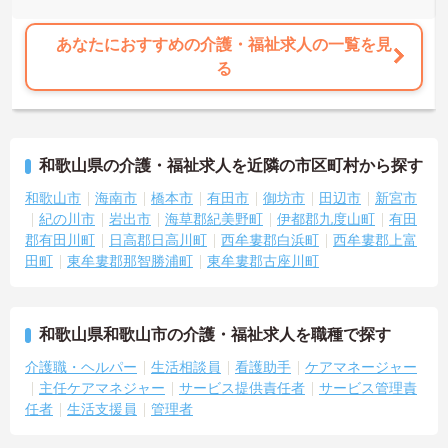
あなたにおすすめの介護・福祉求人の一覧を見
る
和歌山県の介護・福祉求人を近隣の市区町村から探す
和歌山市
海南市
橋本市
有田市
御坊市
田辺市
新宮市
紀の川市
岩出市
海草郡紀美野町
伊都郡九度山町
有田
郡有田川町
日高郡日高川町
西牟婁郡白浜町
西牟婁郡上富
田町
東牟婁郡那智勝浦町
東牟婁郡古座川町
和歌山県和歌山市の介護・福祉求人を職種で探す
介護職・ヘルパー
生活相談員
看護助手
ケアマネージャー
主任ケアマネジャー
サービス提供責任者
サービス管理責
任者
生活支援員
管理者