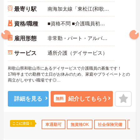
最寄り駅
南海加太線「東松江(和歌山)駅」徒歩15分
資格/職種
■資格不問 ■介護職員初任者研修（ホームヘルパー2級）以上あれば尚可 ■普通自動車免許必須（AT限定可）
雇用形態
非常勤・パート・アルバイト
サービス
通所介護（デイサービス）
和歌山県和歌山市にあるデイサービスで介護職員の募集です！
17時半までの勤務で土日がお休みのため、家庭やプライベートとの
両立がしやすい職場です◎
また、無料駐車場完備でマイカー通勤OKなので、遠方からでも無理
なく通勤可能です！
ご興味ある方は面接ポイントをお伝えしますので、お気軽にご連絡
詳細を見る
紹介してもらう
無料
ください。
ここに注目！
会保険完備
交通費支給
車通勤可
無資格OK
社会保険完備
交通