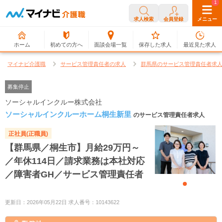
0
1
求人検索
会員登録
メニュー
ホーム
初めての方へ
面談会場一覧
保存した求人
最近見た求人
マイナビ介護職
サービス管理責任者の求人
群馬県のサービス管理責任者求
募集停止
ソーシャルインクルー株式会社
ソーシャルインクルーホーム桐生新里
のサービス管理責任者求人
正社員(正職員)
【群馬県／桐生市】月給29万円～
／年休114日／請求業務は本社対応
／障害者GH／サービス管理責任者
更新日：2026年05月22日 求人番号：10143622