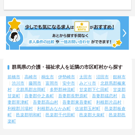
群馬県の介護・福祉求人を近隣の市区町村から探す
前橋市
高崎市
桐生市
伊勢崎市
太田市
沼田市
館林市
渋川市
藤岡市
富岡市
安中市
みどり市
北群馬郡榛東
村
北群馬郡吉岡町
多野郡神流町
甘楽郡下仁田町
甘楽郡
甘楽町
吾妻郡中之条町
吾妻郡長野原町
吾妻郡嬬恋村
吾
妻郡草津町
吾妻郡高山村
吾妻郡東吾妻町
利根郡片品村
利根郡川場村
利根郡みなかみ町
佐波郡玉村町
邑楽郡板倉
町
邑楽郡明和町
邑楽郡千代田町
邑楽郡大泉町
邑楽郡邑
楽町