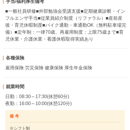
手当/福利厚生備考
■一般社員研修■外部勉強会受講支援■定期健康診断・イン
フルエンザ手当■従業員紹介制度（リファラル）■産前産
後・育児休暇制度■バイク通勤・車通勤OK（無料駐車場完
備）■定年制：一律70歳、再雇用制度：上限75歳まで■育
児休業・介護休業・看護休暇取得実績あり
各種保険
雇用保険 労災保険 健康保険 厚生年金保険
就業時間
日勤：08:30～17:30(休憩60分)
夜勤：16:00～10:00(休憩120分)
備 考
※シフト制