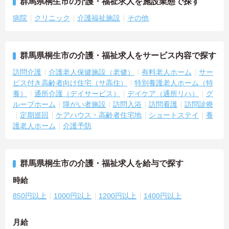
群馬県桐生市の介護・福祉求人を施設業態で探す
病院
クリニック
介護福祉施設
その他
群馬県桐生市の介護・福祉求人をサービス内容で探す
訪問介護
介護老人保健施設（老健）
有料老人ホーム
サー
ビス付き高齢者向け住宅（サ高住）
特別養護老人ホーム（特
養）
通所介護（デイサービス）
デイケア（通所リハ）
グ
ループホーム
障がい者施設
訪問入浴
訪問看護
訪問診療
定期巡回
ケアハウス・高齢者住宅地
ショートステイ
養
護老人ホーム
介護予防
群馬県桐生市の介護・福祉求人を給与で探す
時給
850円以上
1000円以上
1200円以上
1400円以上
月給