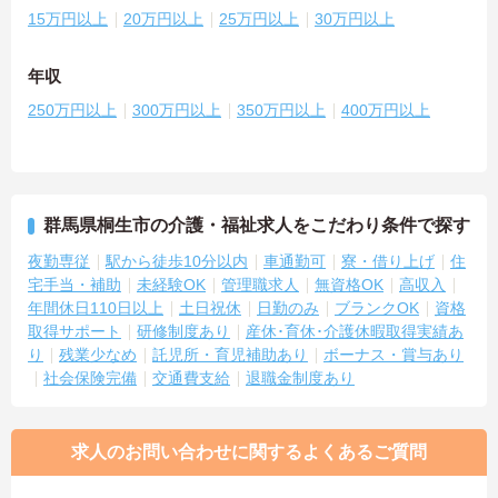
15万円以上
20万円以上
25万円以上
30万円以上
年収
250万円以上
300万円以上
350万円以上
400万円以上
群馬県桐生市の介護・福祉求人をこだわり条件で探す
夜勤専従
駅から徒歩10分以内
車通勤可
寮・借り上げ
住
宅手当・補助
未経験OK
管理職求人
無資格OK
高収入
年間休日110日以上
土日祝休
日勤のみ
ブランクOK
資格
取得サポート
研修制度あり
産休･育休･介護休暇取得実績あ
り
残業少なめ
託児所・育児補助あり
ボーナス・賞与あり
社会保険完備
交通費支給
退職金制度あり
求人のお問い合わせに関するよくあるご質問