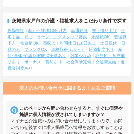
茨城県水戸市の介護・福祉求人をこだわり条件で探す
夜勤専従
駅から徒歩10分以内
車通勤可
寮・借り上げ
住
宅手当・補助
オープニングスタッフ募集
未経験OK
管理職
求人
無資格OK
高収入
年間休日110日以上
土日祝休
日
勤のみ
ブランクOK
資格取得サポート
研修制度あり
産
休･育休･介護休暇取得実績あり
残業少なめ
託児所・育児補
助あり
ボーナス・賞与あり
社会保険完備
交通費支給
退
職金制度あり
求人のお問い合わせに関するよくあるご質問
このページから問い合わせをすると、すぐに病院や
施設に個人情報が渡されてしまいますか？
マイナビ介護職へのお問い合わせになりますので、お問
い合わせ後すぐに求人掲載元へ情報をお渡しすることは
ございません。ご本人様より応募の意志を伺ってから改