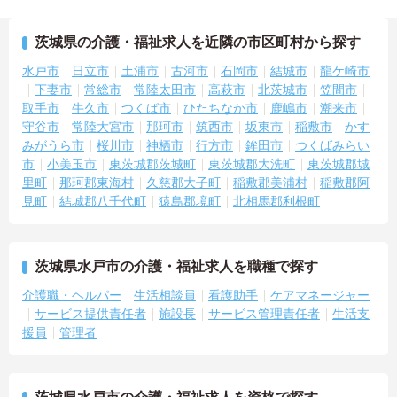
茨城県の介護・福祉求人を近隣の市区町村から探す
水戸市
日立市
土浦市
古河市
石岡市
結城市
龍ケ崎市
下妻市
常総市
常陸太田市
高萩市
北茨城市
笠間市
取手市
牛久市
つくば市
ひたちなか市
鹿嶋市
潮来市
守谷市
常陸大宮市
那珂市
筑西市
坂東市
稲敷市
かす
みがうら市
桜川市
神栖市
行方市
鉾田市
つくばみらい
市
小美玉市
東茨城郡茨城町
東茨城郡大洗町
東茨城郡城
里町
那珂郡東海村
久慈郡大子町
稲敷郡美浦村
稲敷郡阿
見町
結城郡八千代町
猿島郡境町
北相馬郡利根町
茨城県水戸市の介護・福祉求人を職種で探す
介護職・ヘルパー
生活相談員
看護助手
ケアマネージャー
サービス提供責任者
施設長
サービス管理責任者
生活支
援員
管理者