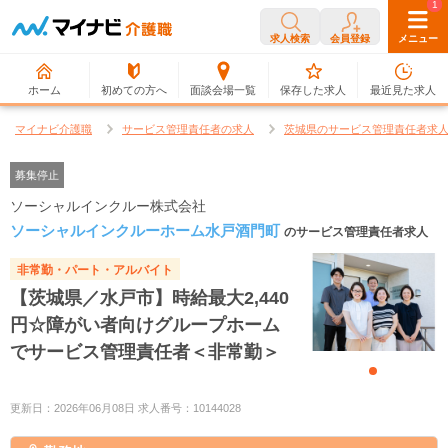
0
1
求人検索
会員登録
メニュー
ホーム
初めての方へ
面談会場一覧
保存した求人
最近見た求人
マイナビ介護職
サービス管理責任者の求人
茨城県のサービス管理責任者求
募集停止
ソーシャルインクルー株式会社
ソーシャルインクルーホーム水戸酒門町
のサービス管理責任者求人
非常勤・パート・アルバイト
【茨城県／水戸市】時給最大2,440
円☆障がい者向けグループホーム
でサービス管理責任者＜非常勤＞
更新日：2026年06月08日 求人番号：10144028