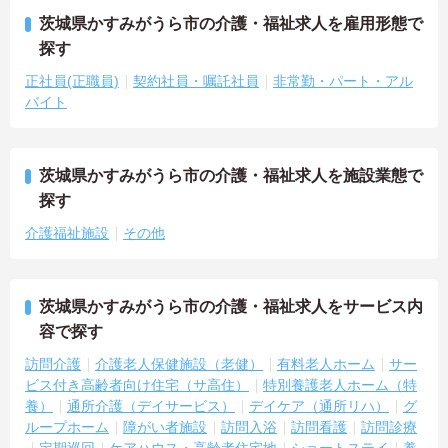
茨城県かすみがうら市の介護・福祉求人を雇用形態で
探す
正社員(正職員)
契約社員・嘱託社員
非常勤・パート・アル
バイト
茨城県かすみがうら市の介護・福祉求人を施設業態で
探す
介護福祉施設
その他
茨城県かすみがうら市の介護・福祉求人をサービス内
容で探す
訪問介護
介護老人保健施設（老健）
有料老人ホーム
サー
ビス付き高齢者向け住宅（サ高住）
特別養護老人ホーム（特
養）
通所介護（デイサービス）
デイケア（通所リハ）
グ
ループホーム
障がい者施設
訪問入浴
訪問看護
訪問診療
定期巡回
ケアハウス・高齢者住宅地
ショートステイ
養