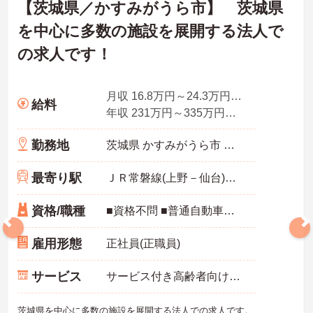
【茨城県／かすみがうら市】 茨城県
を中心に多数の施設を展開する法人で
の求人です！
月収 16.8万円～24.3万円程度（諸手当込）
給料
年収 231万円～335万円程度（諸手当込）
勤務地
茨城県 かすみがうら市 宍倉6202-10
最寄り駅
ＪＲ常磐線(上野－仙台)「土浦駅」バス・車18分
資格/職種
■資格不問 ■普通自動車免許（ＡＴ限定可）
雇用形態
正社員(正職員)
サービス
サービス付き高齢者向け住宅（サ高住）
茨城県を中心に多数の施設を展開する法人での求人です。