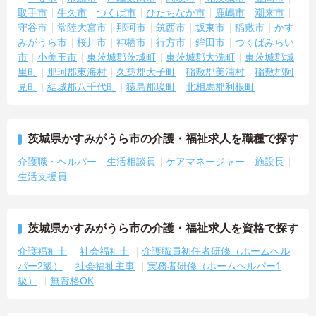
取手市
牛久市
つくば市
ひたちなか市
鹿嶋市
潮来市
守谷市
常陸大宮市
那珂市
筑西市
坂東市
稲敷市
かす
みがうら市
桜川市
神栖市
行方市
鉾田市
つくばみらい
市
小美玉市
東茨城郡茨城町
東茨城郡大洗町
東茨城郡城
里町
那珂郡東海村
久慈郡大子町
稲敷郡美浦村
稲敷郡阿
見町
結城郡八千代町
猿島郡境町
北相馬郡利根町
茨城県かすみがうら市の介護・福祉求人を職種で探す
介護職・ヘルパー
生活相談員
ケアマネージャー
施設長
生活支援員
茨城県かすみがうら市の介護・福祉求人を資格で探す
介護福祉士
社会福祉士
介護職員初任者研修（ホームヘル
パー2級）
社会福祉主事
実務者研修（ホームヘルパー1
級）
無資格OK