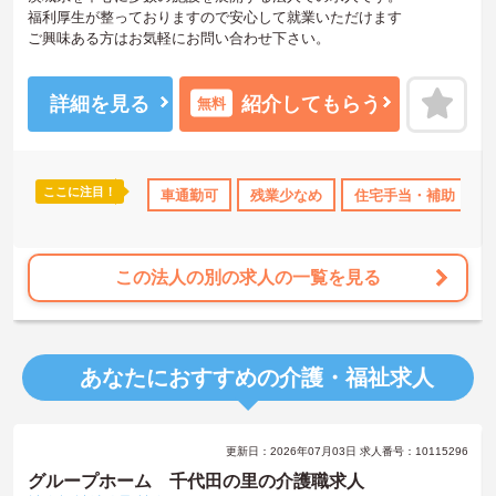
福利厚生が整っておりますので安心して就業いただけます
ご興味ある方はお気軽にお問い合わせ下さい。
詳細を見る
紹介してもらう
無料
ここに注目！
日勤のみ
資格取得サポート
車通勤可
残業少なめ
研修制度あり
住宅手当・補助
産休･育休･介護休
この法人の別の求人の一覧を見る
あなたにおすすめの介護・福祉求人
更新日：2026年07月03日 求人番号：10115296
グループホーム 千代田の里の介護職求人