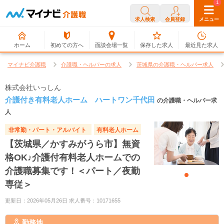
0
1
求人検索
会員登録
メニュー
ホーム
初めての方へ
面談会場一覧
保存した求人
最近見た求人
マイナビ介護職
介護職・ヘルパーの求人
茨城県の介護職・ヘルパー求人
株式会社いっしん
介護付き有料老人ホーム ハートワン千代田
の介護職・ヘルパー求
人
非常勤・パート・アルバイト
有料老人ホーム
【茨城県／かすみがうら市】無資
格OK♪介護付有料老人ホームでの
介護職募集です！＜パート／夜勤
専従＞
更新日：2026年05月26日 求人番号：10171655
勤務地