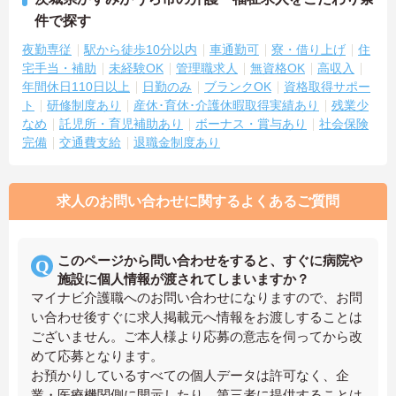
件で探す
夜勤専従
駅から徒歩10分以内
車通勤可
寮・借り上げ
住
宅手当・補助
未経験OK
管理職求人
無資格OK
高収入
年間休日110日以上
日勤のみ
ブランクOK
資格取得サポー
ト
研修制度あり
産休･育休･介護休暇取得実績あり
残業少
なめ
託児所・育児補助あり
ボーナス・賞与あり
社会保険
完備
交通費支給
退職金制度あり
求人のお問い合わせに関するよくあるご質問
このページから問い合わせをすると、すぐに病院や
施設に個人情報が渡されてしまいますか？
マイナビ介護職へのお問い合わせになりますので、お問
い合わせ後すぐに求人掲載元へ情報をお渡しすることは
ございません。ご本人様より応募の意志を伺ってから改
めて応募となります。
お預かりしているすべての個人データは許可なく、企
業・医療機関側に開示したり、第三者に提供することは