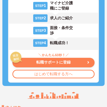
マイナビ介護
1
STEP
職にご登録
2
求人のご紹介
STEP
面接・条件交
3
STEP
渉
4
転職成功！
STEP
転職サポートに登録
はじめて転職する方へ