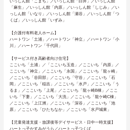
いっしん館「こまち」／いっしん館「白井」／いっしん館
「麻生」／いっしん館「内原」／いっしん館「しじみ」／い
っしん館「いなり」／いっしん館「瀬谷」／いっしん館「つ
くば」／いっしん館「いずみ」
【介護付有料老人ホーム】
ハートワン「土浦」／ハートワン「神立」／ハートワン「小
川」／ハートワン「千代田」
【サービス付き高齢者向け住宅】
ここいち「土浦」／「ここいち玉造」／ここいち「内原」／
ここいち「神立」／ここいち「永国」／ここいち「龍ヶ崎」
／ここいち「谷田部」／ここいち「守谷」／ここいち「石
岡」／ここいち「稲吉」／ここいち「水戸」／ここいち「う
るま」／ここいち「上尾」／ここいち「龍ヶ崎B棟」／ここ
いち「下妻」／ここいち「大洗」／ここいち「龍ケ崎C棟」
／ここいち「上江洲」／ここいち「深谷」／ここいち「池
原」／ここいち「ひたちなか」／ここいち「水戸城東」
【児童発達支援・放課後等デイサービス・日中一時支援】
ハートっ子かすみがうら／ハートっ子つくば