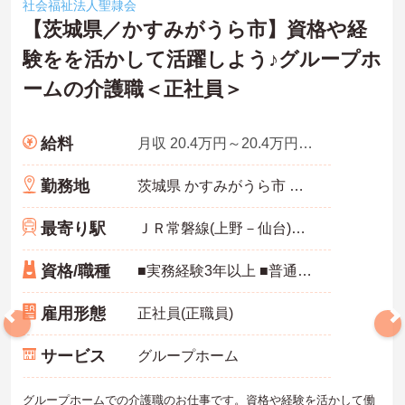
社会福祉法人聖隷会
【茨城県／かすみがうら市】資格や経
験をを活かして活躍しよう♪グループホ
ームの介護職＜正社員＞
給料
月収 20.4万円～20.4万円※大卒
勤務地
茨城県 かすみがうら市 東野寺495－1
最寄り駅
ＪＲ常磐線(上野－仙台)「高浜(茨城)駅」バス・車9分
資格/職種
■実務経験3年以上 ■普通自動車運転免許(AT限定可) 必須 ■介護職員初任者研修 ■介護職員実務者研修 ■介護福祉士 ※上記いずれかの資格必須
雇用形態
正社員(正職員)
サービス
グループホーム
グループホームでの介護職のお仕事です。資格や経験を活かして働