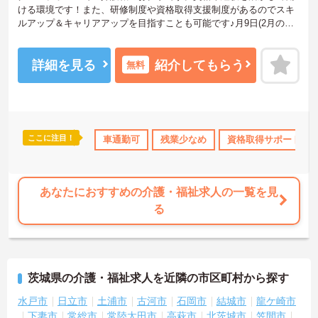
ける環境です！また、研修制度や資格取得支援制度があるのでスキ
ルアップ＆キャリアアップを目指すことも可能です♪月9日(2月のみ
月8日)とお休みもしっかりとれるのでプライベートを大切にしなが
ら働けます◎ご興味のある方には、面接対策ポイントなどさらに詳
細をお話いたしますので、お気軽にご相談ください。
詳細を見る
紹介してもらう
無料
ここに注目！
なめ
住宅手当・補助
車通勤可
託児所・育児補助
残業少なめ
日勤のみ
資格取得サポート
資格取得サ
あなたにおすすめの介護・福祉求人の一覧を見
る
茨城県の介護・福祉求人を近隣の市区町村から探す
水戸市
日立市
土浦市
古河市
石岡市
結城市
龍ケ崎市
下妻市
常総市
常陸太田市
高萩市
北茨城市
笠間市