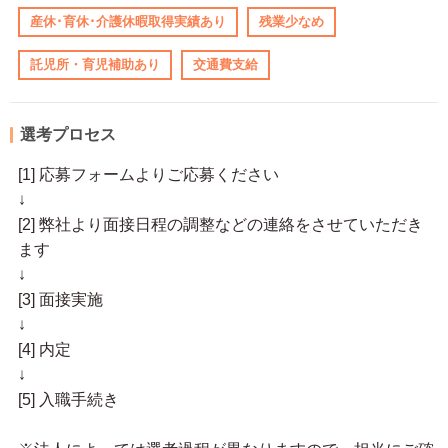
産休･育休･介護休暇取得実績あり
残業少なめ
託児所・育児補助あり
交通費支給
選考プロセス
[1] 応募フォームよりご応募ください
↓
[2] 弊社より面接日程の調整などの連絡をさせていただき
ます
↓
[3] 面接実施
↓
[4] 内定
↓
[5] 入職手続き