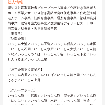
法人情報
認知症対応型高齢者グループホーム事業／介護付き有料老人
ホーム事業／サービス付き高齢者向け住宅事業／住宅型有料
老人ホーム事業／訪問介護事業／通所介護事業／福祉用具貸
与事業／居宅介護支援事業／放課後等デイサービス・日中一
時支援／初任者・実務者研修事業
【事業所】
【訪問介護】
いっしん土浦／いっしん玉造／いっしん稲吉／いっしん永国
／いっしん石岡／いっしん水戸／いっしん大洗／いっしん龍
ケ崎／いっしんつくば／いっしん守谷／いっしん下妻／いっ
しんうるま／いっしん上尾
【居宅介護支援事業所】
いっしん内原／いっしんつくば／いっしん龍ケ崎／いっしん
うるま／いっしん上尾
【グループホーム】
いっしん館「千代田」／いっしん館「霞ヶ浦」／いっしん館
「にいはり」／いっしん館「水戸」／いっしん館「玉造」／