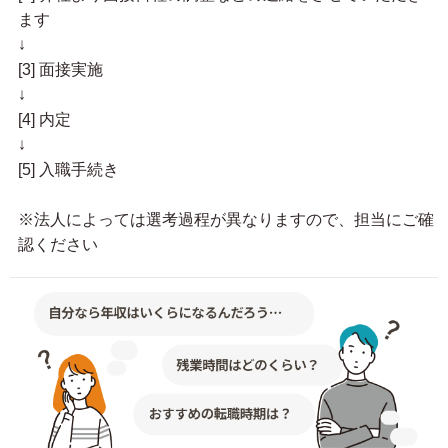
ます
↓
[3] 面接実施
↓
[4] 内定
↓
[5] 入職手続き
※法人によっては選考過程が異なりますので、担当にご確
認ください