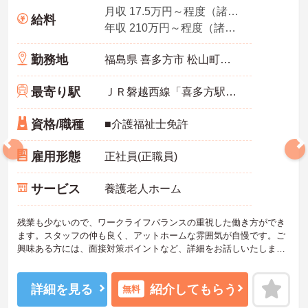
月収 17.5万円～程度（諸手当込）
給料
年収 210万円～程度（諸手当込）
勤務地
福島県 喜多方市 松山町村松字北原3656-11
最寄り駅
ＪＲ磐越西線「喜多方駅」バス・車11分
資格/職種
■介護福祉士免許
雇用形態
正社員(正職員)
サービス
養護老人ホーム
残業も少ないので、ワークライフバランスの重視した働き方ができ
ます。スタッフの仲も良く、アットホームな雰囲気が自慢です。ご
興味ある方には、面接対策ポイントなど、詳細をお話しいたします
のでお気軽にご相談ください。
詳細を見る
紹介してもらう
無料