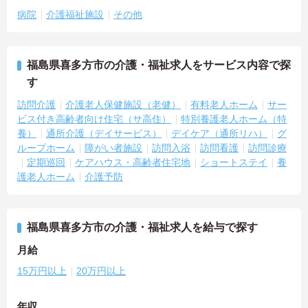
病院
介護福祉施設
その他
福島県喜多方市の介護・福祉求人をサービス内容で探
す
訪問介護
介護老人保健施設（老健）
有料老人ホーム
サー
ビス付き高齢者向け住宅（サ高住）
特別養護老人ホーム（特
養）
通所介護（デイサービス）
デイケア（通所リハ）
グ
ループホーム
障がい者施設
訪問入浴
訪問看護
訪問診療
定期巡回
ケアハウス・高齢者住宅地
ショートステイ
養
護老人ホーム
介護予防
福島県喜多方市の介護・福祉求人を給与で探す
月給
15万円以上
20万円以上
年収