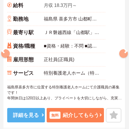
給料
月収 18.3万円～
勤務地
福島県 喜多方市 山都町木幡字下村道下丁1537-1
最寄り駅
ＪＲ磐越西線「山都駅」バス・車4分
資格/職種
■資格・経験：不問 ■認知症介護基礎研修、介護職員初任者研修、実務者研修：あれば尚可
雇用形態
正社員(正職員)
サービス
特別養護老人ホーム（特養）
福島県喜多方市に位置する特別養護老人ホームにて介護職員の募集
です！
年間休日は120日以上あり、プライベートを大切にしながら、充実し
たキャリアを築ける環境です。
未経験可・資格不問のため、介護職業務に興味がある方はどなたで
もご応募可能です♪
詳細を見る
紹介してもらう
無料
ご興味のある方には、面接対策ポイントなど、さらに詳細をご案内
しますのでお気軽にご相談ください！