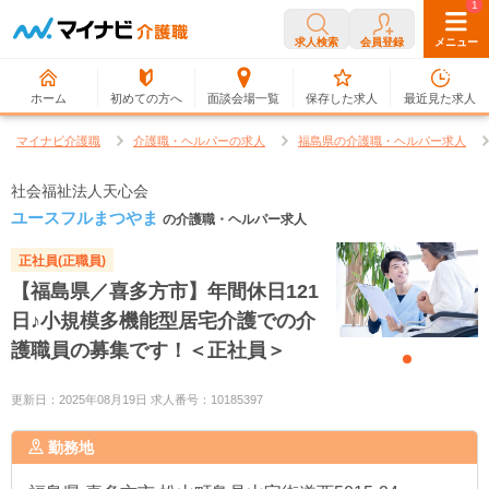
0
1
求人検索
会員登録
メニュー
ホーム
初めての方へ
面談会場一覧
保存した求人
最近見た求人
マイナビ介護職
介護職・ヘルパーの求人
福島県の介護職・ヘルパー求人
社会福祉法人天心会
ユースフルまつやま
の介護職・ヘルパー求人
正社員(正職員)
【福島県／喜多方市】年間休日121
日♪小規模多機能型居宅介護での介
護職員の募集です！＜正社員＞
更新日：2025年08月19日 求人番号：10185397
勤務地