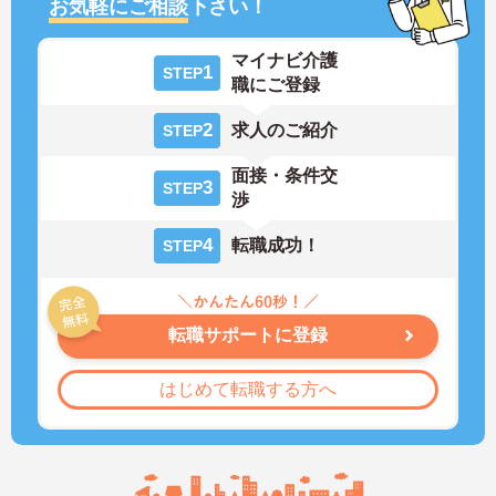
お気軽にご相談
下さい！
マイナビ介護
1
STEP
職にご登録
2
求人のご紹介
STEP
面接・条件交
3
STEP
渉
4
転職成功！
STEP
転職サポートに登録
はじめて転職する方へ