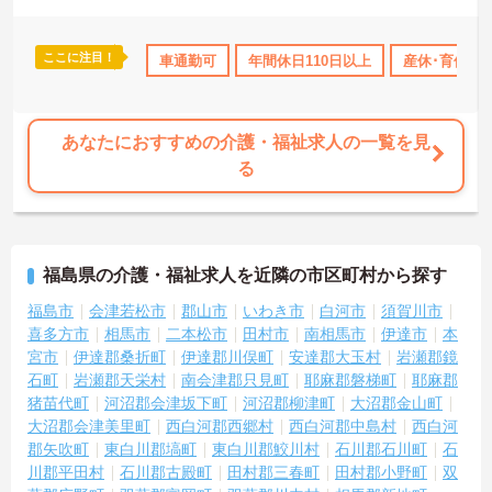
ここに注目！
上
産休･育休･介護休暇取得実績あり
車通勤可
年間休日110日以上
ボーナス・賞与あり
産休･育休･
社会保
あなたにおすすめの介護・福祉求人の一覧を見
る
福島県の介護・福祉求人を近隣の市区町村から探す
福島市
会津若松市
郡山市
いわき市
白河市
須賀川市
喜多方市
相馬市
二本松市
田村市
南相馬市
伊達市
本
宮市
伊達郡桑折町
伊達郡川俣町
安達郡大玉村
岩瀬郡鏡
石町
岩瀬郡天栄村
南会津郡只見町
耶麻郡磐梯町
耶麻郡
猪苗代町
河沼郡会津坂下町
河沼郡柳津町
大沼郡金山町
大沼郡会津美里町
西白河郡西郷村
西白河郡中島村
西白河
郡矢吹町
東白川郡塙町
東白川郡鮫川村
石川郡石川町
石
川郡平田村
石川郡古殿町
田村郡三春町
田村郡小野町
双