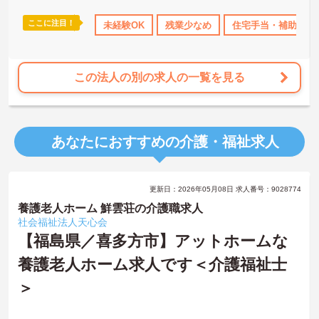
ここに注目！
上
産休･育休･介護休暇取得実績あり
未経験OK
残業少なめ
ボーナス・賞与あり
住宅手当・補助
社会保
この法人の別の求人の一覧を見る
あなたにおすすめの介護・福祉求人
更新日：2026年05月08日 求人番号：9028774
養護老人ホーム 鮮雲荘の介護職求人
社会福祉法人天心会
【福島県／喜多方市】アットホームな
養護老人ホーム求人です＜介護福祉士
＞