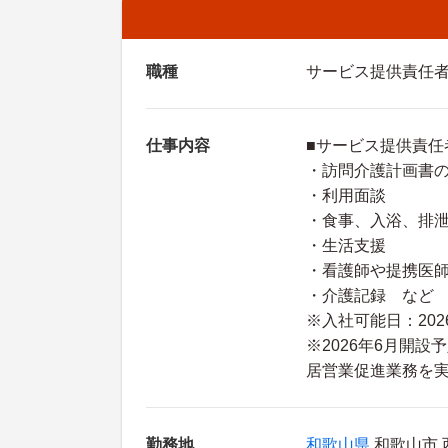
職種
サービス提供責任
仕事内容
■サービス提供責任
・訪問介護計画書
・利用面談
・食事、入浴、排
・生活支援
・看護師や提携医
・介護記録 など
※入社可能日：202
※2026年6月開
居営業促進業務を
勤務地
和歌山県
和歌山市 西