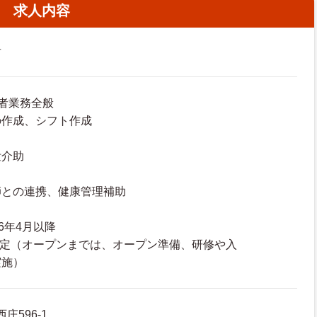
求人内容
者
者業務全般
の作成、シフト作成
泄介助
師との連携、健康管理補助
6年4月以降
設予定（オープンまでは、オープン準備、研修や入
実施）
庄596-1