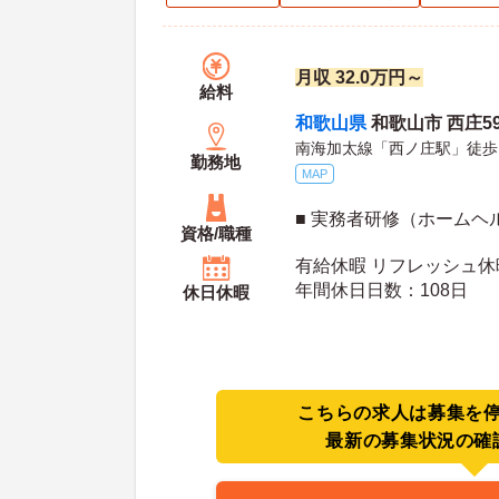
月収 32.0万円～
給料
和歌山県
和歌山市 西庄59
南海加太線「西ノ庄駅」徒歩
勤務地
MAP
■ 実務者研修（ホームヘ
資格/職種
有給休暇 リフレッシュ休
年間休日日数：108日
休日休暇
こちらの求人は募集を
最新の募集状況の確