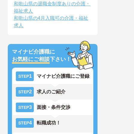
和歌山県の退職金制度ありの介護・
福祉求人
和歌山県の4月入職可の介護・福祉
求人
マイナビ介護職に
お気軽にご相談
下さい！
1
マイナビ介護職にご登録
STEP
2
求人のご紹介
STEP
3
面接・条件交渉
STEP
4
転職成功！
STEP