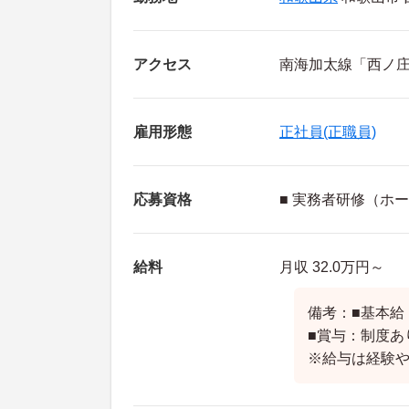
アクセス
南海加太線「西ノ庄
雇用形態
正社員(正職員)
応募資格
■ 実務者研修（ホ
給料
月収 32.0万円～
備考：■基本給：1
■賞与：制度あ
※給与は経験