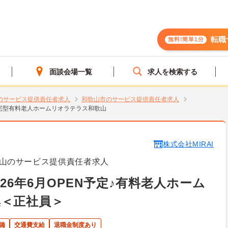
転職
無料!簡単1分
面談会場一覧
求人を検索する
のサービス提供責任者求人
和歌山市のサービス提供責任者求人
宅型有料老人ホームリオラテラス和歌山
株式会社MIRAI
山のサービス提供責任者求人
26年6月OPEN予定♪有料老人ホーム
集＜正社員＞
備
交通費支給
退職金制度あり