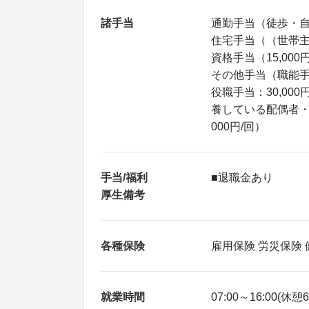
諸手当
通勤手当（徒歩・自
住宅手当（（世帯主）
資格手当（15,000円
その他手当（職能手当：
役職手当：30,000
養している配偶者・子
000円/回）
手当/福利
■退職金あり
厚生備考
各種保険
雇用保険 労災保険
就業時間
07:00～16:00(休憩