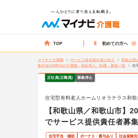
TOP
初めての方へ
マイナビ介護職
サービス提供責任者の求人
和歌山県
株式会社MIRAIの介護職・福祉求人・転職・募集一覧
住
正社員(正職員)
募集停止
住宅型有料老人ホームリオラテラス和歌
【和歌山県／和歌山市】20
でサービス提供責任者募
住宅手当・補助
ボーナス・賞与あり
社会保険完