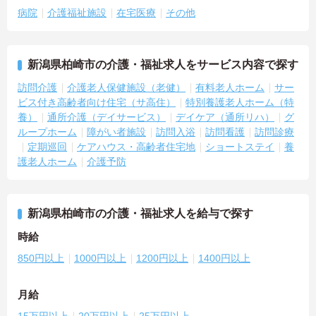
病院
介護福祉施設
在宅医療
その他
新潟県柏崎市の介護・福祉求人をサービス内容で探す
訪問介護
介護老人保健施設（老健）
有料老人ホーム
サー
ビス付き高齢者向け住宅（サ高住）
特別養護老人ホーム（特
養）
通所介護（デイサービス）
デイケア（通所リハ）
グ
ループホーム
障がい者施設
訪問入浴
訪問看護
訪問診療
定期巡回
ケアハウス・高齢者住宅地
ショートステイ
養
護老人ホーム
介護予防
新潟県柏崎市の介護・福祉求人を給与で探す
時給
850円以上
1000円以上
1200円以上
1400円以上
月給
15万円以上
20万円以上
25万円以上