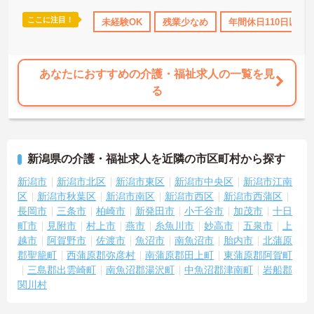
と子育ての両立を強力にバックアップしています。 また、資格取得
を目指せる支援制度（会社負担やキャッシュバック）が整ってお
ここに注目！
年間休日110日以上
ボーナス・賞与あり
未経験OK
残業少なめ
社会保険完備
年間休日110日以上
交通費
り、スキルアップやキャリアアップ（サービス提供責任者、管理者
など）に向けた段階的な研修も豊富です。日々の頑張りは手当や賃
金制度でしっかりと評価されるため、高いモチベーションを保ちな
がら長く安心して働ける環境です。
あなたにおすすめの介護・福祉求人の一覧を見
る
＜家庭的で温かい！少人数のグループホーム＞家庭的な雰囲気の中
で、お一人おひとりに寄り添ったケアができるのが魅力です。認知
症の方を対象としていますが、介護度はお客様によって様々。食事
や入浴、排泄などの日常生活を支援しながら、まるで家族のように
温かい時間を共有できます。「流れ作業ではなく、じっくりと人と
新潟県の介護・福祉求人を近隣の市区町村から探す
向き合いたい」という方にぴったりの環境です。
＜手厚い指導と資格支援＞入社後は2週間程度の研修期間があり、先
新潟市
新潟市北区
新潟市東区
新潟市中央区
新潟市江南
輩と一緒に業務を覚えながら、少しずつ独り立ちを目指せます。ま
区
新潟市秋葉区
新潟市南区
新潟市西区
新潟市西蒲区
た、入社後のキャリアアップ制度や、就業後の資格取得を積極的に
長岡市
三条市
柏崎市
新発田市
小千谷市
加茂市
十日
サポートする体制が整っています。
町市
見附市
村上市
燕市
糸魚川市
妙高市
五泉市
上
＜大手・日本生命グループだからこその安定感＞「全国約1,900カ所
越市
阿賀野市
佐渡市
魚沼市
南魚沼市
胎内市
北蒲原
を展開し、日本生命グループに加わった大手企業ならではのコンプ
郡聖籠町
西蒲原郡弥彦村
南蒲原郡田上町
東蒲原郡阿賀町
ライアンスと福利厚生の充実度が安心の決め手です。基本給に加え
て最大2万円の勤続年数手当や、早朝・夜間・深夜手当等も支給され
三島郡出雲崎町
南魚沼郡湯沢町
中魚沼郡津南町
岩船郡
るので頑張りが収入に直結します。退職金や退職慰労金制度も整っ
関川村
ているため、年齢を重ねても将来の不安を感じることなく、長く腰
を据えて働き続けられる環境です。