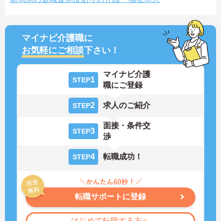
マイナビ介護職に
お気軽にご相談
下さい！
マイナビ介護
1
STEP
職にご登録
2
求人のご紹介
STEP
面接・条件交
3
STEP
渉
4
転職成功！
STEP
転職サポートに登録
はじめて転職する方へ