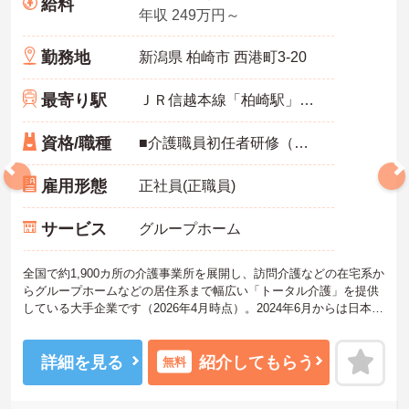
給料
年収 249万円～
勤務地
新潟県 柏崎市 西港町3-20
最寄り駅
ＪＲ信越本線「柏崎駅」徒歩16分
資格/職種
■介護職員初任者研修（ヘルパー2級）以上必須 ※未経験・ブランク可
雇用形態
正社員(正職員)
サービス
グループホーム
全国で約1,900カ所の介護事業所を展開し、訪問介護などの在宅系か
らグループホームなどの居住系まで幅広い「トータル介護」を提供
している大手企業です（2026年4月時点）。2024年6月からは日本生
命グループの一員となり、さらに安定した経営基盤のもとでお客様
に安心をお届けしています。職員一人ひとりの「働きやすさ」と
「キャリア」を大切にする社風が特徴です。福利厚生が非常に充実
詳細を見る
紹介してもらう
無料
しており、10歳～18歳のお子様を持つ方への「子ども手当」や、自
社の企業主導型保育所を利用する際の「保育利用手当」など、仕事