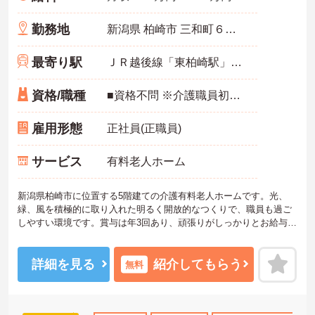
勤務地
新潟県 柏崎市 三和町６番４３号
最寄り駅
ＪＲ越後線「東柏崎駅」バス・車10分
資格/職種
■資格不問 ※介護職員初任者研修の資格のない方は、採用後取得していただきます（半額補助あり）
雇用形態
正社員(正職員)
サービス
有料老人ホーム
新潟県柏崎市に位置する5階建ての介護有料老人ホームです。光、
緑、風を積極的に取り入れた明るく開放的なつくりで、職員も過ご
しやすい環境です。賞与は年3回あり、頑張りがしっかりとお給与に
も反映されるのも魅力です。介護系の資格がないかたもご応募いた
だけ、採用後取得支援のもと取得が可能です。ご興味のある方に
は、面接対策ポイントなど、さらに詳細をお話しいたしますのでお
詳細を見る
紹介してもらう
無料
気軽にご相談ください！