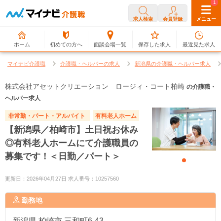
0
1
求人検索
会員登録
メニュー
ホーム
初めての方へ
面談会場一覧
保存した求人
最近見た求人
マイナビ介護職
介護職・ヘルパーの求人
新潟県の介護職・ヘルパー求人
株式会社アセットクリエーション ロージィ・コート柏崎
の介護職・
ヘルパー求人
非常勤・パート・アルバイト
有料老人ホーム
【新潟県／柏崎市】土日祝お休み
◎有料老人ホームにて介護職員の
募集です！＜日勤／パート＞
更新日：2026年04月27日 求人番号：10257560
勤務地
新潟県
柏崎市 三和町6-43