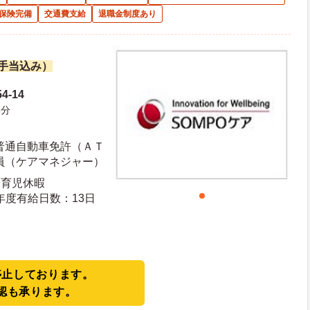
保険完備
交通費支給
退職金制度あり
諸手当込み）
-14
3分
普通自動車免許（ＡＴ
員（ケアマネジャー）
・育児休暇
日日数：110日 初年度有給日数：13日
停止しております。
認も承ります。