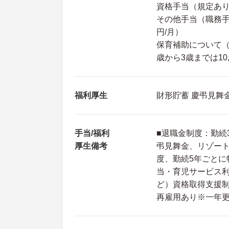
資格手当（規定あ
その他手当（職務手
円/月）
保育補助について（
歳から3歳までは10
福利厚生
財形貯蓄 慶弔見舞
手当/福利
■退職金制度：勤続
厚生備考
弔見舞金、リゾー
度、勤続5年ごとに
当・育児サービス
ど）資格取得支援制
再雇用あり※一年