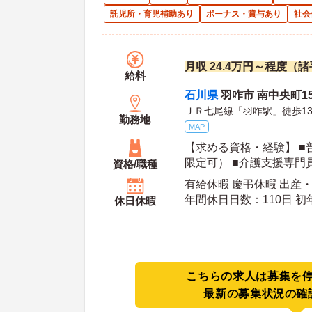
託児所・育児補助あり
ボーナス・賞与あり
社会
月収 24.4万円～程度（
給料
石川県
羽咋市 南中央町154
ＪＲ七尾線「羽咋駅」徒歩1
勤務地
MAP
【求める資格・経験】 ■
限定可） ■介護支援専門
資格/職種
有給休暇 慶弔休暇 出産
年間休
休日休暇
こちらの求人は募集を
最新の募集状況の確