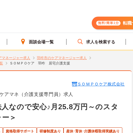
転職
無料!簡単1分
面談会場一覧
求人を検索する
アマネージャー求人
羽咋市のケアマネージャー求人
覧
ＳＯＭＰＯケア 羽咋 居宅介護支援
ＳＯＭＰＯケア株式会社
ケアマネ（介護支援専門員）求人
人なので安心♪月25.8万円～のスタ
ャー＞
み
資格取得サポート
研修制度あり
産休･育休･介護休暇取得実績あり