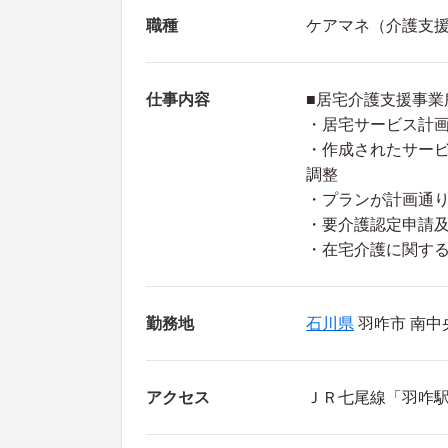
職種
ケアマネ（介護支
仕事内容
■居宅介護支援事業
・居宅サービス計
・作成されたサー
調整
・プランが計画通
・要介護認定申請
・在宅介護に関す
勤務地
石川県
羽咋市 南中央
アクセス
ＪＲ七尾線「羽咋駅