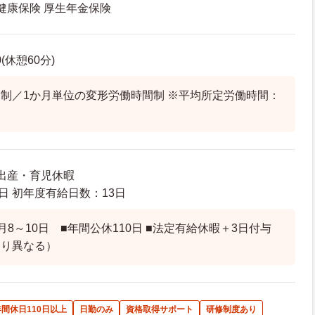
 健康保険 厚生年金保険
0(休憩60分)
制／1か月単位の変形労働時間制 ※平均所定労働時間：
 出産・育児休暇
日 初年度有給日数：13日
8～10日 ■年間公休110日 ■法定有給休暇＋3日付与
より異なる）
年間休日110日以上
日勤のみ
資格取得サポート
研修制度あり