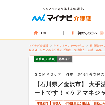
TOP
初めての方へ
マイナビ介護職
ケアマネージャーの求人
石川県のケ
ＳＯＭＰＯケア株式会社の介護職・福祉求人・転職・募集一
正社員(正職員)
募集停止
ＳＯＭＰＯケア 羽咋 居宅介護支援の
【石川県／金沢市】 大手法
ートです！＜ケアマネジ
車通勤可
高収入
年間休日110日以上
日勤の