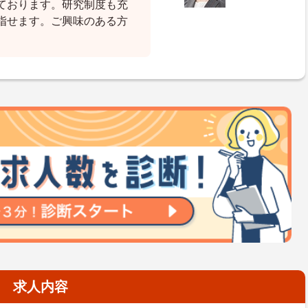
ております。研究制度も充
指せます。ご興味のある方
。
求人内容