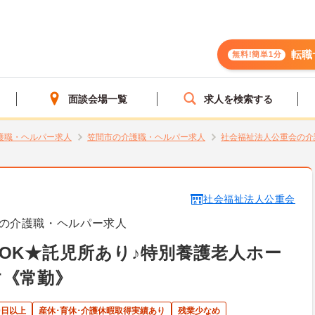
転職
無料!簡単1分
面談会場一覧
求人を検索する
護職・ヘルパー求人
笠間市の介護職・ヘルパー求人
社会福祉法人公重会の介
社会福祉法人公重会
の介護職・ヘルパー求人
OK★託児所あり♪特別養護老人ホー
す《常勤》
0日以上
産休･育休･介護休暇取得実績あり
残業少なめ