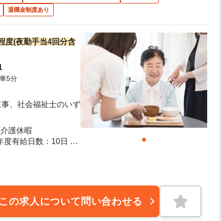
退職金制度あり
万円程度(夜勤手当4回分含
1
車5分
主事、社会福祉士のいず
 介護休暇
この求人について問い合わせる