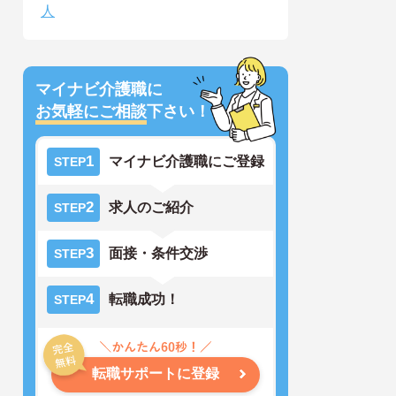
人
マイナビ介護職に
お気軽にご相談
下さい！
1
マイナビ介護職にご登録
STEP
2
求人のご紹介
STEP
3
面接・条件交渉
STEP
4
転職成功！
STEP
転職サポートに登録