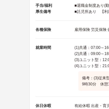
手当/福利
■退職金制度あり(勤
厚生備考
■託児所あり 【利用可
各種保険
雇用保険 労災保険
就業時間
(1)共通：07:00～16
(2)共通：09:00～18
(3)ユニット型：12:0
(4)ユニット型：21:0
備考：(3)従来型
9時30分 休憩
休日休暇
有給休暇 出産・育