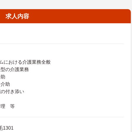
求人内容
ムにおける介護業務全般
来型の介護業務
介助
ン介助
院の付き添い
管理 等
1301