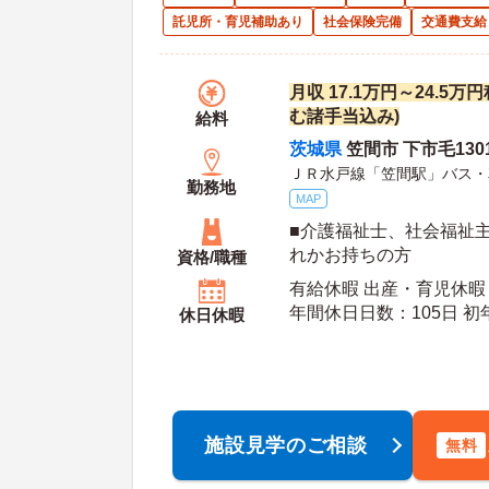
託児所・育児補助あり
社会保険完備
交通費支給
月収 17.1万円～24.5
む諸手当込み)
給料
茨城県
笠間市 下市毛130
ＪＲ水戸線「笠間駅」バス・
勤務地
MAP
■介護福祉士、社会福祉
れかお持ちの方
資格/職種
有給休暇 出産・育児休暇
年間休日日数：105日 初年度有給日数：10日 最
休日休暇
大有給日数：20日
施設見学のご相談
無料