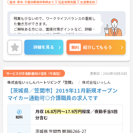
産休･育休･介護休暇取得実績あり
社会保険完備
交通費支給
残業も少ないので、ワークライフバランスの重視し
た働き方ができます。
ご興味ある方には、面接対策ポイントなど、詳細を
お話しいたしますのでお気軽にご相談ください。
詳細を見る
無料
紹介してもらう
サービス付き高齢者向け住宅（サ高住）
更新日：2026年05月26日
株式会社いっしんハートリビング「笠間」
株式会社いっしん
【茨城県／笠間市】2019年11月新規オープン
マイカー通勤可◎介護職員の求人です
月収
16.8万円～17.9万円
程度／夜勤手当5回
給料
分含む
茨城県 笠間市 鯉淵6266-27