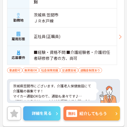
別
茨城県 笠間市
勤務地
ＪＲ水戸線
正社員(正職員)
雇用形態
■経験・資格不問 ■介護経験者・介護初任
応募要件
者研修修了者の方、尚可
車通勤可
無資格OK
社会保険完備
交通費支給
退職金制度あり
茨城県笠間市にございます、介護老人保健施設にて
介護職の募集です！
マイカー通勤OKなので、通勤も楽々です♪
ご興味のある方は、マイナビ介護職までお問い合わ
せください。
詳細を見る
無料
紹介してもらう