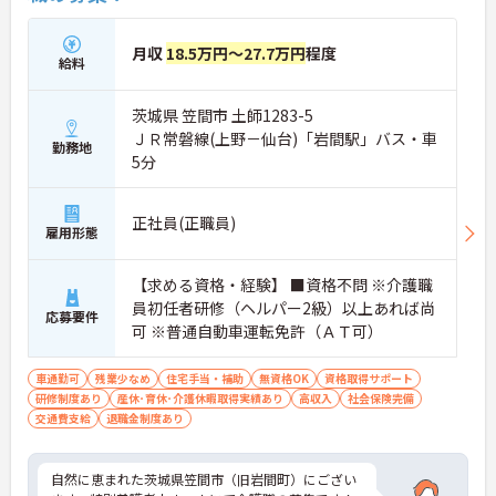
月収
18.5万円～27.7万円
程度
給料
茨城県 笠間市 土師1283-5
ＪＲ常磐線(上野－仙台)「岩間駅」バス・車
勤務地
5分
正社員(正職員)
雇用形態
【求める資格・経験】 ■資格不問 ※介護職
員初任者研修（ヘルパー2級）以上あれば尚
応募要件
可 ※普通自動車運転免許（ＡＴ可）
車通勤可
残業少なめ
住宅手当・補助
無資格OK
資格取得サポート
研修制度あり
産休･育休･介護休暇取得実績あり
高収入
社会保険完備
交通費支給
退職金制度あり
自然に恵まれた茨城県笠間市（旧岩間町）にござい