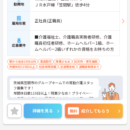
勤務地
ＪＲ水戸線「笠間駅」徒歩4分
正社員(正職員)
雇用形態
■介護福祉士、介護職員実務者研修、介護
職員初任者研修、ホームヘルパー1級、ホー
応募要件
ムヘルパー2級いずれかの資格をお持ちの方
駅から徒歩10分以内
車通勤可
残業少なめ
託児所・育児補助
年間休日110日以上
社会保険完備
交通費支給
退職金制度あり
茨城県笠間市のグループホームでの常勤介護スタッ
フ募集です！
年間休日数110日以上！残業少なめ！プライベート
の予定も立てやすい環境です！またスキルアップ研
修制度などステップアップを目指しながら働けま
す！
詳細を見る
無料
紹介してもらう
ご興味ある方には、面接のポイントなど、さらに詳
細をお話致しますのでお気軽にご相談ください。