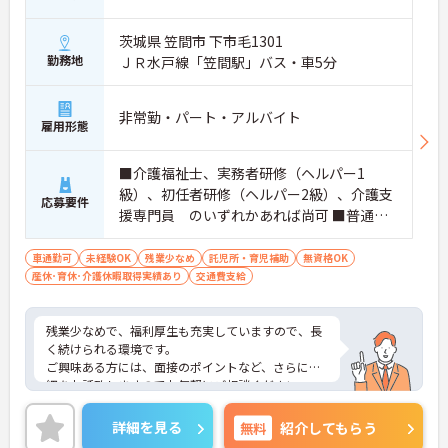
茨城県 笠間市 下市毛1301
勤務地
ＪＲ水戸線「笠間駅」バス・車5分
非常勤・パート・アルバイト
雇用形態
■介護福祉士、実務者研修（ヘルパー1
級）、初任者研修（ヘルパー2級）、介護支
応募要件
援専門員 のいずれかあれば尚可 ■普通自
動車運転免許(AT限定可)
車通勤可
未経験OK
残業少なめ
託児所・育児補助
無資格OK
産休･育休･介護休暇取得実績あり
交通費支給
残業少なめで、福利厚生も充実していますので、長
く続けられる環境です。
ご興味ある方には、面接のポイントなど、さらに詳
細をお話致しますのでお気軽にご相談ください。
詳細を見る
無料
紹介してもらう