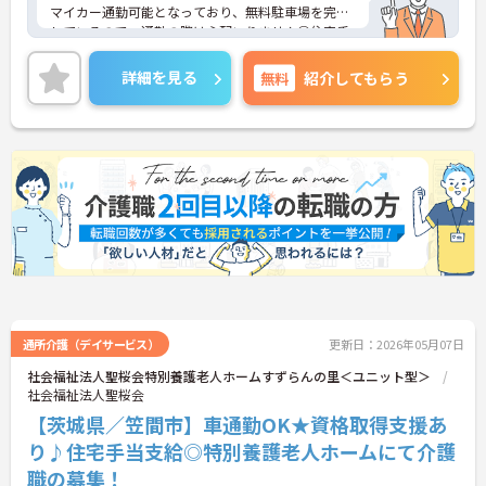
マイカー通勤可能となっており、無料駐車場を完備
しているので、通勤の際は心配いりません◎住宅手
当や夜勤手当、資格手当など充実しているので、安
心してお仕事できます！
詳細を見る
無料
紹介してもらう
ご興味ある方は面接ポイントをお伝えしますので、
お気軽にお問い合わせください♪
通所介護（デイサービス）
更新日：2026年05月07日
社会福祉法人聖桜会特別養護老人ホームすずらんの里＜ユニット型＞
社会福祉法人聖桜会
【茨城県／笠間市】車通勤OK★資格取得支援あ
り♪住宅手当支給◎特別養護老人ホームにて介護
職の募集！