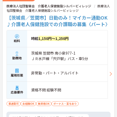
医療法人社団聖嶺会 介護老人保健施設シルバービィレッジ
医療法人
社団聖嶺会 介護老人保健施設シルバービィレッジ
【茨城県／笠間市】日勤のみ！マイカー通勤OK
♪介護老人保健施設での介護職の募集〈パート〉
時給
1,150円～1,250円
給料
茨城県 笠間市 南小泉977-1
勤務地
ＪＲ水戸線「宍戸駅」バス・車5分
非常勤・パート・アルバイト
雇用形態
資格不問 経験不問
応募要件
車通勤可
未経験OK
無資格OK
ボーナス・賞与あり