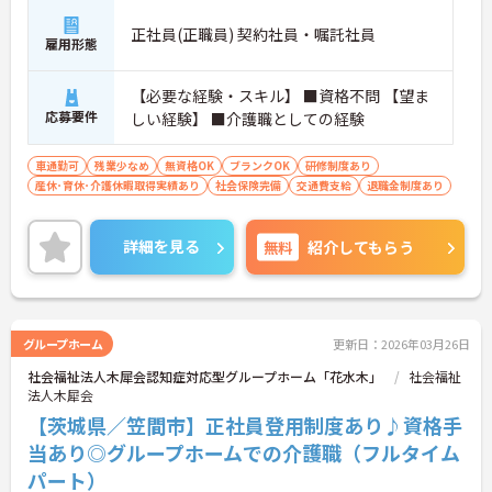
正社員(正職員) 契約社員・嘱託社員
雇用形態
【必要な経験・スキル】 ■資格不問 【望ま
応募要件
しい経験】 ■介護職としての経験
車通勤可
残業少なめ
無資格OK
ブランクOK
研修制度あり
産休･育休･介護休暇取得実績あり
社会保険完備
交通費支給
退職金制度あり
詳細を見る
無料
紹介してもらう
グループホーム
更新日：2026年03月26日
社会福祉法人木犀会認知症対応型グループホーム「花水木」
社会福祉
法人木犀会
【茨城県／笠間市】正社員登用制度あり♪資格手
当あり◎グループホームでの介護職（フルタイム
パート）