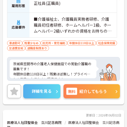
正社員(正職員)
雇用形態
■介護福祉士、介護職員実務者研修、介護
職員初任者研修、ホームヘルパー1級、ホー
応募要件
ムヘルパー2級いずれかの資格をお持ちの方
※未経験相談可能 ■普通自動車運転免許（A
T限定可）
車通勤可
残業少なめ
託児所・育児補助
年間休日110日以上
社会保険完備
交通費支給
退職金制度あり
茨城県笠間市の介護老人保健施設での常勤介護職の
募集です！
年間休日数110日以上！残業ほぼ無し！プライベー
トの予定も立てやすい環境です！
保育補助も50％負担ございますため、お子様がいら
っしゃる中でも働きやすいですよ♪
詳細を見る
無料
紹介してもらう
ご興味ある方には、面接のポイントなど、さらに詳
細をお話致しますのでお気軽にご相談ください。
更新日：2026年06月02日
医療法人社団聖嶺会 立川記念病院
医療法人社団聖嶺会 立川記念病