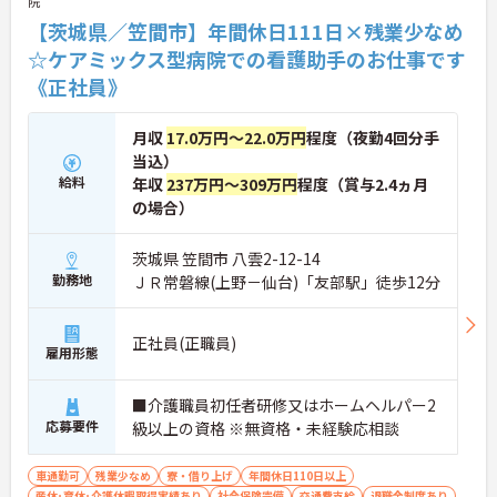
院
【茨城県／笠間市】年間休日111日×残業少なめ
☆ケアミックス型病院での看護助手のお仕事です
《正社員》
月収
17.0万円～22.0万円
程度（夜勤4回分手
当込）
給料
年収
237万円～309万円
程度（賞与2.4ヵ月
の場合）
茨城県 笠間市 八雲2-12-14
勤務地
ＪＲ常磐線(上野－仙台)「友部駅」徒歩12分
正社員(正職員)
雇用形態
■介護職員初任者研修又はホームヘルパー2
応募要件
級以上の資格 ※無資格・未経験応相談
車通勤可
残業少なめ
寮・借り上げ
年間休日110日以上
産休･育休･介護休暇取得実績あり
社会保険完備
交通費支給
退職金制度あり