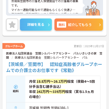
茨城県笠間市の介護老人保健施設での介護職の募集
です。
マイカー通勤可能なので通勤もらくらく快適♪
資格不問・経験不問なので未経験でも介護のお仕事
に興味がある方におすすめ！
ご興味のある方は、面接のポイントをお伝えします
詳細を見る
無料
紹介してもらう
のでお気軽にお問い合せください。
グループホーム
更新日：2025年11月17日
医療法人社団栄進会 笠間シルバーケアセンター パルいきいきの家 笠
間
医療法人社団栄進会 笠間シルバーケアセンター パル
【茨城県／笠間市】 認知症高齢者グループホー
ムでの介護士のお仕事です《常勤》
月収
18.8万円～26.2万円
程度（夜勤4～5回
分手当含む諸手当込）
給料
年収
242万円～339万円
程度（賞与1.5ヵ月
の場合）
茨城県 笠間市 笠間4386-1