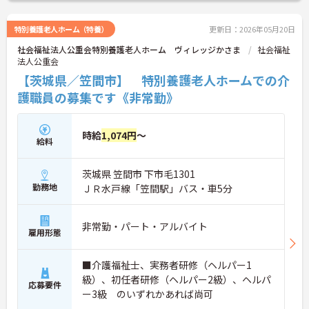
特別養護老人ホーム（特養）
更新日：2026年05月20日
社会福祉法人公重会特別養護老人ホーム ヴィレッジかさま
社会福祉
法人公重会
【茨城県／笠間市】 特別養護老人ホームでの介
護職員の募集です《非常勤》
時給
1,074円
～
給料
茨城県 笠間市 下市毛1301
勤務地
ＪＲ水戸線「笠間駅」バス・車5分
非常勤・パート・アルバイト
雇用形態
■介護福祉士、実務者研修（ヘルパー1
級）、初任者研修（ヘルパー2級）、ヘルパ
応募要件
ー3級 のいずれかあれば尚可