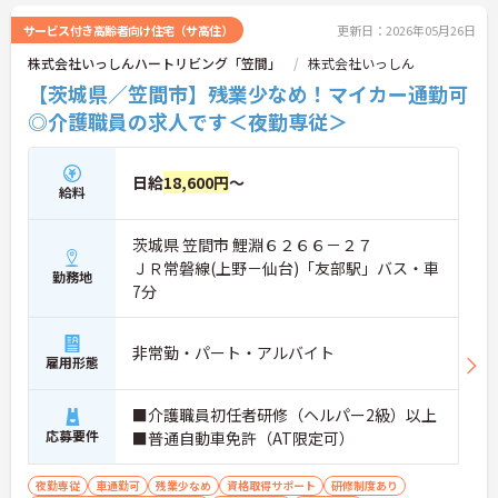
サービス付き高齢者向け住宅（サ高住）
更新日：2026年05月26日
株式会社いっしんハートリビング「笠間」
株式会社いっしん
【茨城県／笠間市】残業少なめ！マイカー通勤可
◎介護職員の求人です＜夜勤専従＞
日給
18,600円
～
給料
茨城県 笠間市 鯉淵６２６６－２７
ＪＲ常磐線(上野－仙台)「友部駅」バス・車
勤務地
7分
非常勤・パート・アルバイト
雇用形態
■介護職員初任者研修（ヘルパー2級）以上
応募要件
■普通自動車免許（AT限定可）
夜勤専従
車通勤可
残業少なめ
資格取得サポート
研修制度あり