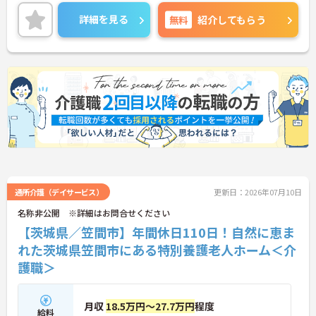
浴事業所です。笠間市・水戸市・茨城町を中心に、
ご利用者様のご自宅へ訪問し、安心して入浴してい
詳細を見る
無料
紹介してもらう
ただけるようサポートしています。1日あたりの訪問
件数は7件程度と無理のない範囲で、利用者様一人
ひとりにしっかり向き合える環境です。また、日勤
のみで夜勤がなく、生活リズムを整えながら働きや
すい点も魅力。大手法人ならではの充実した福利厚
生や教育体制も整っており、介護福祉士としてこれ
までの経験を活かしながら、安定した環境で長く活
躍したい方におすすめの職場です。
――――――――――――――― ■ 夜勤なしで生活リズムも安定♪ ―――――――――――――――
「介護職は続けたいけど、夜勤は負担…」という方
にもおすすめです。
・日勤のみの勤務 ・夜勤なしで体への負担を軽減 ・
規則正しい生活リズムが維持しやすい ・プライベー
通所介護（デイサービス）
更新日：2026年07月10日
トとの両立もしやすい環境
名称非公開 ※詳細はお問合せください
→ ご家庭や趣味の時間も大切にしながら働けます。
【茨城県／笠間市】年間休日110日！自然に恵ま
――――――――――――――― ■ 大手グループならではの安心感！ ―――――――――――――――
れた茨城県笠間市にある特別養護老人ホーム＜介
安定した法人基盤のもと、長期的なキャリア形成が
護職＞
可能です。
・ウエルシアホールディングスグループ運営 ・介護
事業を幅広く展開 ・福利厚生や各種制度が充実 ・安
月収
18.5万円～27.7万円
程度
定した経営基盤が魅力
給料