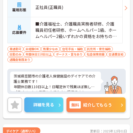
正社員(正職員)
雇用形態
■介護福祉士、介護職員実務者研修、介護
職員初任者研修、ホームヘルパー1級、ホー
応募要件
ムヘルパー2級いずれかの資格をお持ちの方
※未経験相談可能 ■普通自動車運転免許（A
T限定可）
車通勤可
未経験OK
残業少なめ
住宅手当・補助
託児所・育児補助
日勤のみ
年間休日110日以上
ボーナス・賞与あり
社会保険完備
交通費支給
退職金制度あり
茨城県笠間市の介護老人保健施設のデイケアでの介
護士業務です！
年間休日数110日以上！日曜定休で残業ほぼ無し！
プライベートの予定も立てやすい環境です！
ご興味ある方には、面接のポイントなど、さらに詳
細をお話致しますのでお気軽にご相談ください。
詳細を見る
無料
紹介してもらう
デイケア（通所リハ）
更新日：2025年12月01日