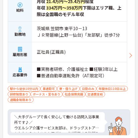
月収
21.4万円～25.4万円
程度
年収
334万円～358万円
下限はエリア職、上
給料
限は全国職のモデル年収
茨城県 笠間市 東平10－13
勤務地
ＪＲ常磐線(上野－仙台)「友部駅」徒歩7分
正社員(正職員)
雇用形態
■実務者研修、介護福祉士 ■経験3年以上
応募要件
■普通自動車運転免許（AT限定可）
駅から徒歩10分以内
車通勤可
寮・借り上げ
日勤のみ
年間休日110日以上
研修制度あり
ボーナス・賞与あり
社会保険完備
交通費支給
退職金制度あり
＼大手グループで長く安心して働ける訪問入浴事業
所です♪／
ウエルシア介護サービス友部は、ドラッグストアで
もおなじみのウエルシアグループが運営する訪問入