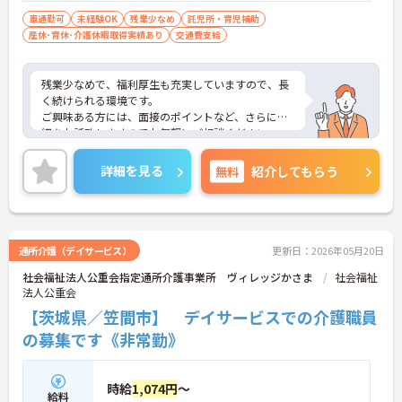
車通勤可
未経験OK
残業少なめ
託児所・育児補助
産休･育休･介護休暇取得実績あり
交通費支給
残業少なめで、福利厚生も充実していますので、長
く続けられる環境です。
ご興味ある方には、面接のポイントなど、さらに詳
細をお話致しますのでお気軽にご相談ください。
詳細を見る
無料
紹介してもらう
通所介護（デイサービス）
更新日：2026年05月20日
社会福祉法人公重会指定通所介護事業所 ヴィレッジかさま
社会福祉
法人公重会
【茨城県／笠間市】 デイサービスでの介護職員
の募集です《非常勤》
時給
1,074円
～
給料