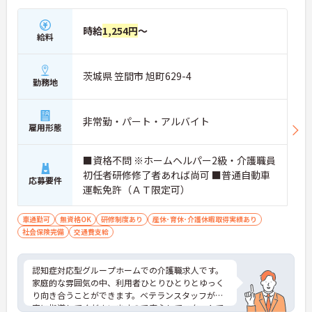
時給
1,254円
～
給料
茨城県 笠間市 旭町629-4
勤務地
非常勤・パート・アルバイト
雇用形態
■資格不問 ※ホームヘルパー2級・介護職員
初任者研修修了者あれば尚可 ■普通自動車
応募要件
運転免許（ＡＴ限定可）
車通勤可
無資格OK
研修制度あり
産休･育休･介護休暇取得実績あり
社会保険完備
交通費支給
認知症対応型グループホームでの介護職求人です。
家庭的な雰囲気の中、利用者ひとりひとりとゆっく
り向き合うことができます。ベテランスタッフが丁
寧に指導してくださいますので安心してスタートで