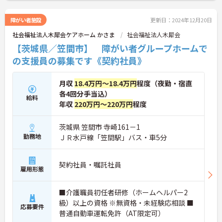
障がい者施設
更新日：2024年12月20日
社会福祉法人木犀会ケアホーム かさま
社会福祉法人木犀会
【茨城県／笠間市】 障がい者グループホームで
の支援員の募集です《契約社員》
月収
18.4万円～18.4万円
程度（夜勤・宿直
各4回分手当込）
給料
年収
220万円～220万円
程度
茨城県 笠間市 寺崎161－1
勤務地
ＪＲ水戸線「笠間駅」バス・車5分
契約社員・嘱託社員
雇用形態
■介護職員初任者研修（ホームヘルパー2
級）以上の資格 ※無資格・未経験応相談 ■
応募要件
普通自動車運転免許（AT限定可）