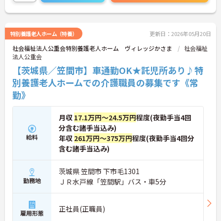
特別養護老人ホーム（特養）
更新日：2026年05月20日
社会福祉法人公重会特別養護老人ホーム ヴィレッジかさま
社会福祉
法人公重会
【茨城県／笠間市】車通勤OK★託児所あり♪特
別養護老人ホームでの介護職員の募集です《常
勤》
月収
17.1万円～24.5万円
程度(夜勤手当4回
分含む諸手当込み)
給料
年収
261万円～375万円
程度(夜勤手当4回分
含む諸手当込み)
茨城県 笠間市 下市毛1301
勤務地
ＪＲ水戸線「笠間駅」バス・車5分
正社員(正職員)
雇用形態