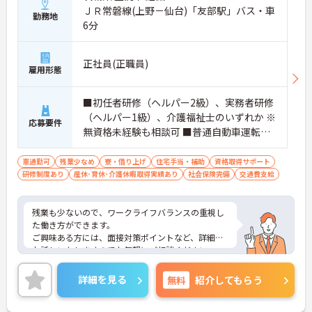
ＪＲ常磐線(上野－仙台)「友部駅」バス・車
勤務地
6分
正社員(正職員)
雇用形態
■初任者研修（ヘルパー2級）、実務者研修
（ヘルパー1級）、介護福祉士のいずれか ※
応募要件
無資格未経験も相談可 ■普通自動車運転免
許
車通勤可
残業少なめ
寮・借り上げ
住宅手当・補助
資格取得サポート
研修制度あり
産休･育休･介護休暇取得実績あり
社会保険完備
交通費支給
残業も少ないので、ワークライフバランスの重視し
た働き方ができます。
ご興味ある方には、面接対策ポイントなど、詳細を
お話しいたしますのでお気軽にご相談ください。
詳細を見る
無料
紹介してもらう