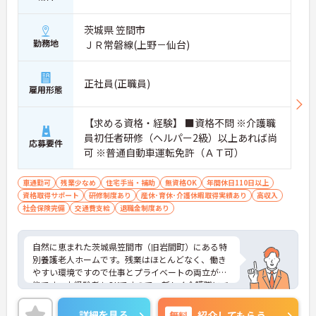
→ 腰を据えて長く働きたい方にぴったりです。
――――――――――――――― ■ 利用者様にじっくり向き合える環境 ―――――――――――――――
茨城県 笠間市
件数だけを追うのではなく、質の高いケアを大切に
勤務地
ＪＲ常磐線(上野－仙台)
しています。
・1日あたりの訪問件数は約7件 ・訪問入浴に特化し
たサービス ・利用者様とのコミュニケーションを重
正社員(正職員)
雇用形態
視 ・チームで協力しながら訪問
→ 一人ひとりに寄り添った介護を実践できます。
【求める資格・経験】 ■資格不問 ※介護職
――――――――――――――― ■ 車移動中心で効率よく訪問♪ ―――――――――――――――
員初任者研修（ヘルパー2級）以上あれば尚
訪問エリアが比較的まとまっており、移動負担も抑
応募要件
可 ※普通自動車運転免許（ＡＴ可）
えられています。
・移動手段は車が中心 ・訪問エリアは笠間市・水戸
市・茨城町 ・地域に密着したサービス展開 ・土地勘
車通勤可
残業少なめ
住宅手当・補助
無資格OK
年間休日110日以上
を活かして働ける環境
資格取得サポート
研修制度あり
産休･育休･介護休暇取得実績あり
高収入
→ 地域に根差した介護サービスを提供できます。
社会保険完備
交通費支給
退職金制度あり
――――――――――――――― ■ 月給24.5万円以上スタート！ ―――――――――――――――
経験を活かしながら、安定した収入を目指せます。
自然に恵まれた茨城県笠間市（旧岩間町）にある特
・月給245,000円以上 ・年収334万円以上スタート
別養護老人ホームです。残業はほとんどなく、働き
・介護福祉士資格を活かせる ・正社員として安定勤
やすい環境ですので仕事とプライベートの両立が可
務
能です。未経験者もOKですので、新しく介護職にチ
→ 転職後も収入面の不安を抑えながらスタートでき
ャレンジされたい方におすすめの求人です！ご興味
ます。
ある方には、面接対策ポイントなど、さらに詳細を
詳細を見る
無料
紹介してもらう