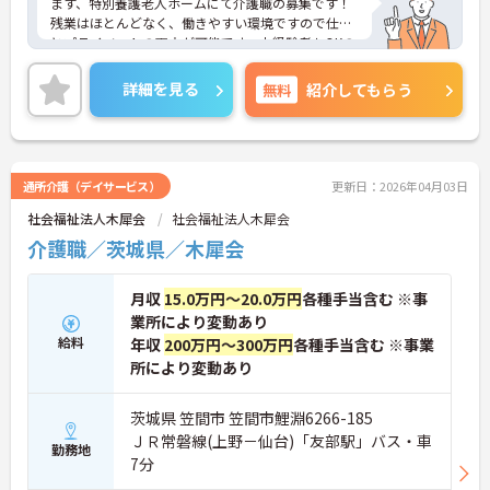
ます、特別養護老人ホームにて介護職の募集です！
残業はほとんどなく、働きやすい環境ですので仕事
とプライベートの両立が可能です。未経験者もOKの
ため、新しく介護職にチャレンジされたい方におす
すめの求人です！
詳細を見る
無料
紹介してもらう
資格取得支援、研修制度も充実しておりますのでキ
ャリアアップできる機会もたくさんですよ♪
マイカー通勤OKなので、通勤も楽々★
住宅手当の支給含め、各種手当も充実しております
ので、長期的な就業をしやすい環境です。
通所介護（デイサービス）
更新日：2026年04月03日
ご興味ある方には、面接対策ポイントなど、さらに
社会福祉法人木犀会
社会福祉法人木犀会
詳細をお話しいたしますのでお気軽にご相談くださ
い。
介護職／茨城県／木犀会
月収
15.0万円～20.0万円
各種手当含む ※事
業所により変動あり
給料
年収
200万円～300万円
各種手当含む ※事業
所により変動あり
茨城県 笠間市 笠間市鯉淵6266-185
ＪＲ常磐線(上野－仙台)「友部駅」バス・車
勤務地
7分