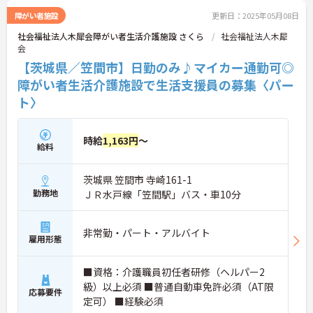
障がい者施設
更新日：2025年05月08日
社会福祉法人木犀会障がい者生活介護施設 さくら
社会福祉法人木犀
会
【茨城県／笠間市】日勤のみ♪マイカー通勤可◎
障がい者生活介護施設で生活支援員の募集〈パー
ト〉
時給
1,163円
～
給料
茨城県 笠間市 寺崎161-1
勤務地
ＪＲ水戸線「笠間駅」バス・車10分
非常勤・パート・アルバイト
雇用形態
■資格：介護職員初任者研修（ヘルパー2
級）以上必須 ■普通自動車免許必須（AT限
応募要件
定可） ■経験必須