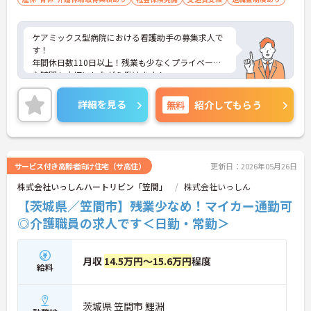
ケアミックス型病院における看護助手の募集求人で
す！
年間休日数110日以上！残業も少なくプライベート
な時間も大切にしながら働けます！
ご興味ある方には、面接のポイントなど、さらに詳
細をお話致しますのでお気軽にご相談ください。
詳細を見る
無料
紹介してもらう
サービス付き高齢者向け住宅（サ高住）
更新日：2026年05月26日
株式会社いっしんハートリビン「笠間」
株式会社いっしん
【茨城県／笠間市】残業少なめ！マイカー通勤可
◎介護職員の求人です＜日勤・常勤＞
月収
14.5万円～15.6万円
程度
給料
茨城県 笠間市 鯉淵