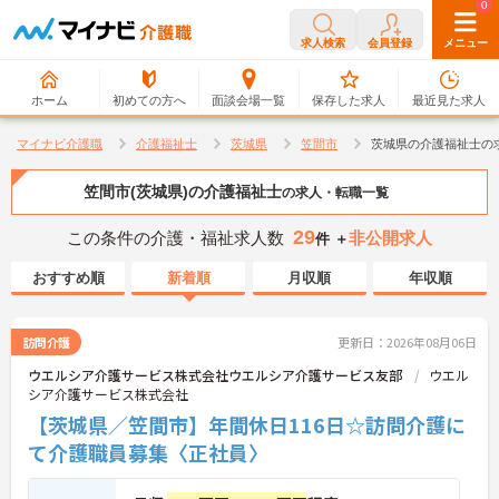
0
0
求人検索
会員登録
メニュー
ホーム
初めての方へ
面談会場一覧
保存した求人
最近見た求人
マイナビ介護職
介護福祉士
茨城県
笠間市
茨城県の介護福祉士の
笠間市(茨城県)の介護福祉士
の求人・転職一覧
29
この条件の介護・福祉求人数
非公開求人
件 ＋
おすすめ順
新着順
月収順
年収順
訪問介護
更新日：2026年08月06日
ウエルシア介護サービス株式会社ウエルシア介護サービス友部
ウエル
シア介護サービス株式会社
【茨城県／笠間市】年間休日116日☆訪問介護に
て介護職員募集〈正社員〉