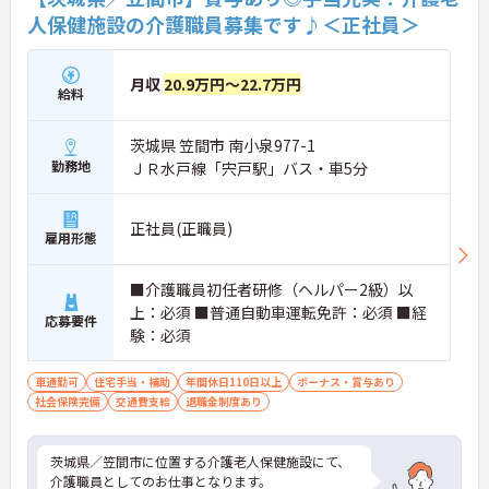
人保健施設の介護職員募集です♪＜正社員＞
月収
20.9万円～22.7万円
給料
茨城県 笠間市 南小泉977-1
勤務地
ＪＲ水戸線「宍戸駅」バス・車5分
正社員(正職員)
雇用形態
■介護職員初任者研修（ヘルパー2級）以
上：必須 ■普通自動車運転免許：必須 ■経
応募要件
験：必須
車通勤可
住宅手当・補助
年間休日110日以上
ボーナス・賞与あり
社会保険完備
交通費支給
退職金制度あり
茨城県／笠間市に位置する介護老人保健施設にて、
介護職員としてのお仕事となります。