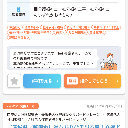
■介護福祉士、社会福祉主事、社会福祉士
応募要件
のいずれかお持ちの方
車通勤可
残業少なめ
住宅手当・補助
託児所・育児補助
年間休日110日以上
産休･育休･介護休暇取得実績あり
高収入
社会保険完備
交通費支給
退職金制度あり
茨城県笠間市にございます、特別養護老人ホームで
の介護職員の募集です
車通勤OK★託児所もございますので、子育て中の方
も安心して就業できます。
残業少なめで、福利厚生も充実していますので、長
く続けられる環境です。
詳細を見る
無料
紹介してもらう
ご興味ある方には、面接のポイントなど、さらに詳
細をお話致しますのでお気軽にご相談ください。
デイケア（通所リハ）
更新日：2026年05月07日
医療法人社団聖嶺会 介護老人保健施設シルバービィレッジ
医療法人
社団聖嶺会 介護老人保健施設シルバービィレッジ
【茨城県／笠間市】賞与あり◎手当充実！介護老