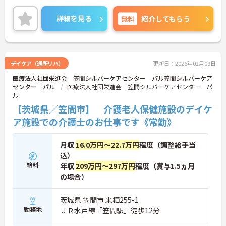
きます。ご興味のある方には、面接対策ポイントな
ど、さらに詳細をお話しいたしますのでお気軽にご
詳細を見る
無料
紹介してもらう
相談ください！
デイケア（通所リハ）
更新日：2026年02月09日
医療法人社団栄進会 笠間シルバーケアセンター パル笠間シルバーケア
センター パル
医療法人社団栄進会 笠間シルバーケアセンター パ
ル
【茨城県／笠間市】 介護老人保健施設のデイケ
ア施設での介護士のお仕事です《常勤》
月収
16.0万円～22.7万円
程度（調整給手当
込）
給料
年収
209万円～297万円
程度（賞与1.5ヵ月
の場合）
茨城県 笠間市 来栖255-1
勤務地
ＪＲ水戸線「笠間駅」徒歩12分