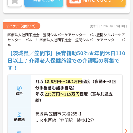
お話しいたしますのでお気軽にご相談ください。
デイケア（通所リハ）
更新日：2026年07月10日
医療法人社団栄進会 笠間シルバーケアセンター パル笠間シルバーケア
センター パル
医療法人社団栄進会 笠間シルバーケアセンター パ
ル
【茨城県／笠間市】保育補助50％★年間休日110
日以上♪介護老人保健施設での介護職の募集で
す！
月収
18.8万円～26.2万円
程度（夜勤4～5回
分手当含む諸手当込）
給料
年収
225万円～315万円
程度（賞与別途支
給）
茨城県 笠間市 来栖255-1
勤務地
ＪＲ水戸線「笠間駅」徒歩12分