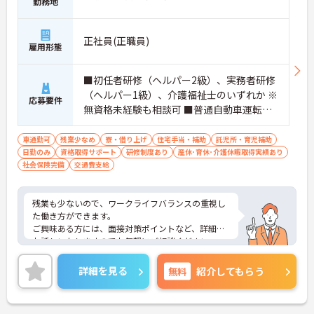
勤務地
正社員(正職員)
雇用形態
■初任者研修（ヘルパー2級）、実務者研修
（ヘルパー1級）、介護福祉士のいずれか ※
応募要件
無資格未経験も相談可 ■普通自動車運転免
許
車通勤可
残業少なめ
寮・借り上げ
住宅手当・補助
託児所・育児補助
日勤のみ
資格取得サポート
研修制度あり
産休･育休･介護休暇取得実績あり
社会保険完備
交通費支給
残業も少ないので、ワークライフバランスの重視し
た働き方ができます。
ご興味ある方には、面接対策ポイントなど、詳細を
お話しいたしますのでお気軽にご相談ください。
詳細を見る
無料
紹介してもらう