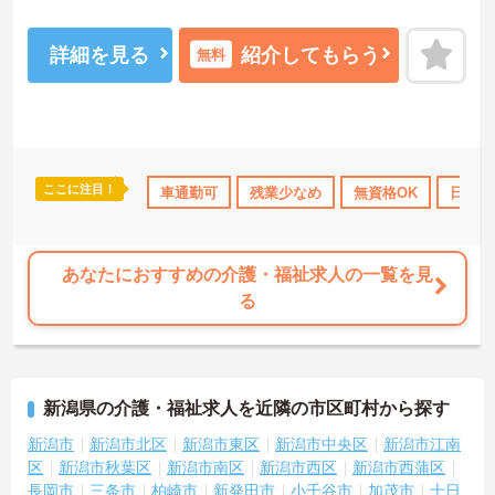
き方が可能です。ご利用者に寄り添ってサービスの提供を行ってい
ただける方を募集しています。
ご興味のある方には、面接対策ポイントなど、さらに詳細をご案内
詳細を見る
紹介してもらう
無料
しますのでお気軽にご相談ください！
ここに注目！
・借り上げ
無資格OK
車通勤可
年間休日110日以上
残業少なめ
研修制度あり
無資格OK
日勤の
産
あなたにおすすめの介護・福祉求人の一覧を見
る
新潟県の介護・福祉求人を近隣の市区町村から探す
新潟市
新潟市北区
新潟市東区
新潟市中央区
新潟市江南
区
新潟市秋葉区
新潟市南区
新潟市西区
新潟市西蒲区
長岡市
三条市
柏崎市
新発田市
小千谷市
加茂市
十日