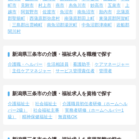
町市
見附市
村上市
燕市
糸魚川市
妙高市
五泉市
上
越市
阿賀野市
佐渡市
魚沼市
南魚沼市
胎内市
北蒲原
郡聖籠町
西蒲原郡弥彦村
南蒲原郡田上町
東蒲原郡阿賀町
三島郡出雲崎町
南魚沼郡湯沢町
中魚沼郡津南町
岩船郡
関川村
新潟県三条市の介護・福祉求人を職種で探す
介護職・ヘルパー
生活相談員
看護助手
ケアマネージャー
主任ケアマネジャー
サービス管理責任者
管理者
新潟県三条市の介護・福祉求人を資格で探す
介護福祉士
社会福祉士
介護職員初任者研修（ホームヘル
パー2級）
社会福祉主事
実務者研修（ホームヘルパー1
級）
精神保健福祉士
無資格OK