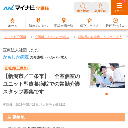
0
1
求人検索
会員登録
メニュー
ホーム
初めての方へ
面談会場一覧
保存した求人
最近見た求人
マイナビ介護職
介護職・ヘルパーの求人
新潟県の介護職・ヘルパー求人
医療法人社団しただ
かもしか病院
の介護職・ヘルパー求人
正社員(正職員)
【新潟市／三条市】 全室個室の
ユニット型療養病院での常勤介護
スタッフ募集です
更新日：2026年05月26日 求人番号：668227
勤務地