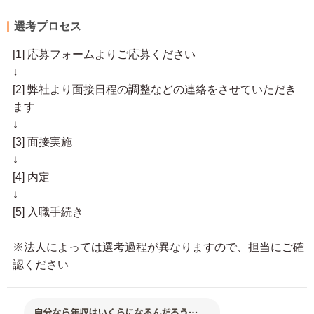
選考プロセス
[1] 応募フォームよりご応募ください
↓
[2] 弊社より面接日程の調整などの連絡をさせていただき
ます
↓
[3] 面接実施
↓
[4] 内定
↓
[5] 入職手続き
※法人によっては選考過程が異なりますので、担当にご確
認ください