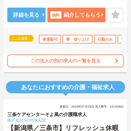
境が魅力。
月給24万円も目指せて賞与もあり、福利厚生も充実しています。
ご興味がある方は、ご面接のポイントをお伝えしますので、お気軽
詳細を見る
紹介してもらう
無料
にお問い合わせください。
ここに注目！
・借り上げ
無資格OK
車通勤可
年間休日110日以上
寮・借り上げ
研修制度あり
日勤のみ
年間休
産
この法人の別の求人の一覧を見る
あなたにおすすめの介護・福祉求人
更新日：2026年07月29日 求人番号：10145992
三条ケアセンターそよ風の介護職求人
株式会社SOYOKAZE
【新潟県／三条市】リフレッシュ休暇