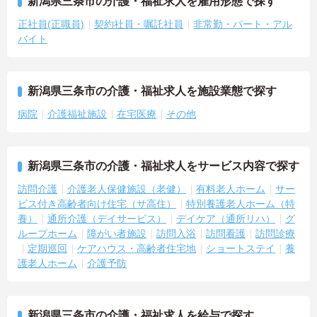
新潟県三条市の介護・福祉求人を雇用形態で探す
正社員(正職員)
契約社員・嘱託社員
非常勤・パート・アル
バイト
新潟県三条市の介護・福祉求人を施設業態で探す
病院
介護福祉施設
在宅医療
その他
新潟県三条市の介護・福祉求人をサービス内容で探す
訪問介護
介護老人保健施設（老健）
有料老人ホーム
サー
ビス付き高齢者向け住宅（サ高住）
特別養護老人ホーム（特
養）
通所介護（デイサービス）
デイケア（通所リハ）
グ
ループホーム
障がい者施設
訪問入浴
訪問看護
訪問診療
定期巡回
ケアハウス・高齢者住宅地
ショートステイ
養
護老人ホーム
介護予防
新潟県三条市の介護・福祉求人を給与で探す