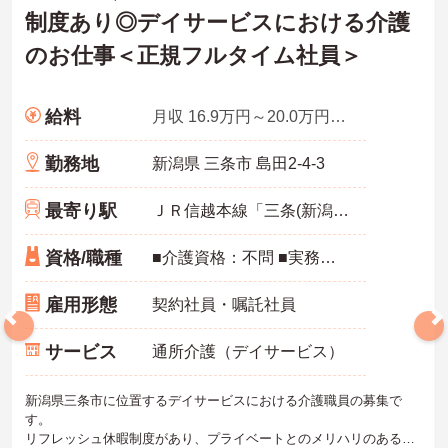
制度あり◎デイサービスにおける介護
のお仕事＜正規フルタイム社員＞
給料
月収 16.9万円～20.0万円程度
勤務地
新潟県 三条市 島田2-4-3
最寄り駅
ＪＲ信越本線「三条(新潟)駅」バス・車10分
資格/職種
■介護資格：不問 ■実務経験：不問 ■普通自動車運転免許
雇用形態
契約社員・嘱託社員
サービス
通所介護（デイサービス）
新潟県三条市に位置するデイサービスにおける介護職員の募集で
す。
リフレッシュ休暇制度があり、プライベートとのメリハリのある働