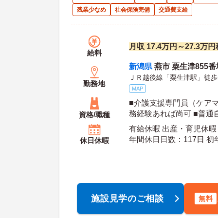
残業少なめ
社会保険完備
交通費支給
月収 17.4万円～27.3
給料
新潟県
燕市 粟生津855番
ＪＲ越後線「粟生津駅」徒歩
勤務地
MAP
■介護支援専門員（ケアマ
務経験あれば尚可 ■普通
資格/職種
定可）
有給休暇 出産・育児休暇
年間休日日数：117日 初年度有給日数：10日 最
休日休暇
大有給日数：20日
施設見学のご相談
無料