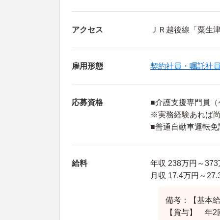
アクセス
ＪＲ越後線「粟生津
雇用形態
契約社員・嘱託社
応募資格
■介護支援専門員（
※実務経験あれば
■普通自動車運転免
給料
年収 238万円～3
月収 17.4万円～2
備考：【基本給】
【賞与】 年2