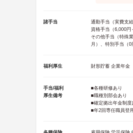
諸手当
通勤手当（実費支給 
資格手当（6,000円
その他手当（特殊業務
月）、特別手当（0円
福利厚生
財形貯蓄 企業年金
手当/福利
■各種研修あり
厚生備考
■職種別部会あり
■確定拠出年金制度
■年2回専任職員登
各種保険
雇用保険 労災保険