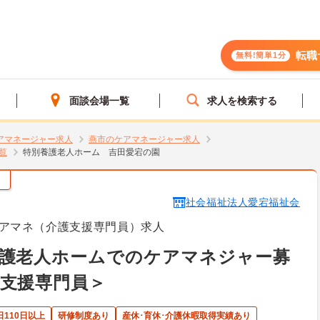
転職
無料!簡単1分
面談会場一覧
求人を検索する
アマネージャー求人
燕市のケアマネージャー求人
覧
特別養護老人ホーム 吉田愛宕の園
）
社会福祉法人愛宕福祉会
アマネ（介護支援専門員）求人
養護老人ホームでのケアマネジャー募
支援専門員＞
110日以上
研修制度あり
産休･育休･介護休暇取得実績あり