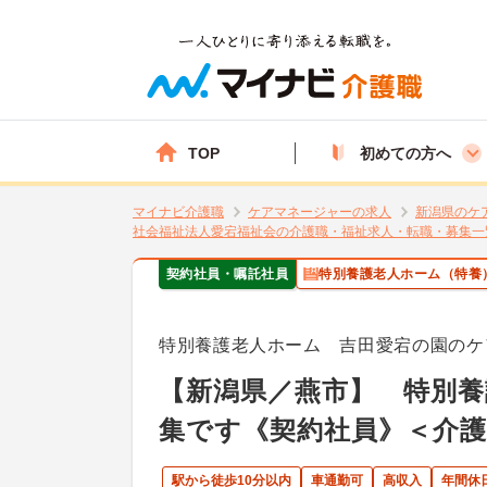
TOP
初めての方へ
マイナビ介護職
ケアマネージャーの求人
新潟県のケ
社会福祉法人愛宕福祉会の介護職・福祉求人・転職・募集一
契約社員・嘱託社員
特別養護老人ホーム（特養
特別養護老人ホーム 吉田愛宕の園のケ
【新潟県／燕市】 特別
集です《契約社員》＜介護
駅から徒歩10分以内
車通勤可
高収入
年間休日