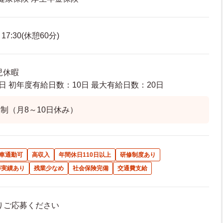
7:30(休憩60分)
児休暇
日 初年度有給日数：10日 最大有給日数：20日
制（月8～10日休み）
車通勤可
高収入
年間休日110日以上
研修制度あり
得実績あり
残業少なめ
社会保険完備
交通費支給
よりご応募ください