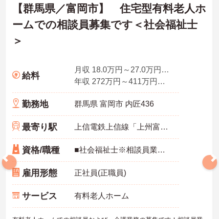
【群馬県／富岡市】 住宅型有料老人ホ
ームでの相談員募集です＜社会福祉士
＞
月収 18.0万円～27.0万円資格手当含む
給料
年収 272万円～411万円概算（賞与3.5ヶ月分の場合）
勤務地
群馬県 富岡市 内匠436
最寄り駅
上信電鉄上信線「上州富岡駅」徒歩1分
資格/職種
■社会福祉士※相談員業務経験ある方 ■普通自動車運転免許
雇用形態
正社員(正職員)
サービス
有料老人ホーム