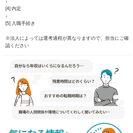
↓
[4] 内定
↓
[5] 入職手続き
※法人によっては選考過程が異なりますので、担当にご確
認ください