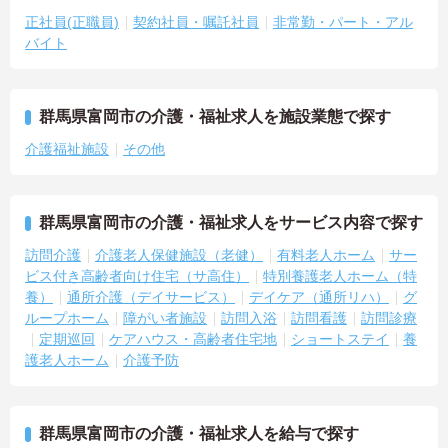
正社員(正職員)
契約社員・嘱託社員
非常勤・パート・アル
バイト
群馬県富岡市の介護・福祉求人を施設業態で探す
介護福祉施設
その他
群馬県富岡市の介護・福祉求人をサービス内容で探す
訪問介護
介護老人保健施設（老健）
有料老人ホーム
サー
ビス付き高齢者向け住宅（サ高住）
特別養護老人ホーム（特
養）
通所介護（デイサービス）
デイケア（通所リハ）
グ
ループホーム
障がい者施設
訪問入浴
訪問看護
訪問診療
定期巡回
ケアハウス・高齢者住宅地
ショートステイ
養
護老人ホーム
介護予防
群馬県富岡市の介護・福祉求人を給与で探す