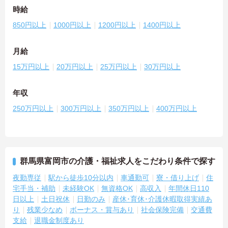
時給
850円以上
1000円以上
1200円以上
1400円以上
月給
15万円以上
20万円以上
25万円以上
30万円以上
年収
250万円以上
300万円以上
350万円以上
400万円以上
群馬県富岡市の介護・福祉求人をこだわり条件で探す
夜勤専従
駅から徒歩10分以内
車通勤可
寮・借り上げ
住
宅手当・補助
未経験OK
無資格OK
高収入
年間休日110
日以上
土日祝休
日勤のみ
産休･育休･介護休暇取得実績あ
り
残業少なめ
ボーナス・賞与あり
社会保険完備
交通費
支給
退職金制度あり