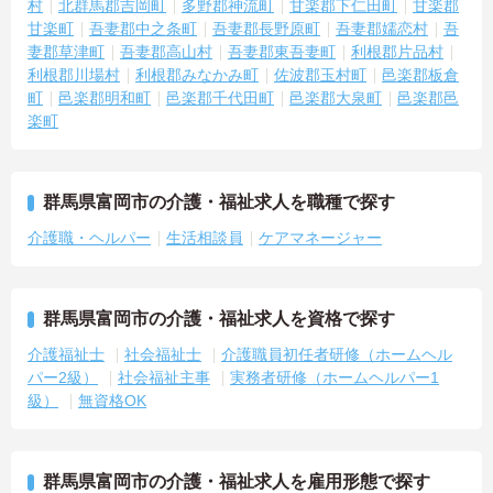
村
北群馬郡吉岡町
多野郡神流町
甘楽郡下仁田町
甘楽郡
―――――――――――――――
甘楽町
吾妻郡中之条町
吾妻郡長野原町
吾妻郡嬬恋村
吾
■ 未経験から挑戦しやすい職場
妻郡草津町
吾妻郡高山村
吾妻郡東吾妻町
利根郡片品村
―――――――――――――――
利根郡川場村
利根郡みなかみ町
佐波郡玉村町
邑楽郡板倉
介護業界への第一歩を踏み出せます
・経験不問
町
邑楽郡明和町
邑楽郡千代田町
邑楽郡大泉町
邑楽郡邑
・学歴不問
楽町
・介護福祉士はあれば尚可
→ 介護の知識や技術を身につけながら成長できます♪
ご興味ある方には、面接のポイントなど、さらに詳細をお話致しま
群馬県富岡市の介護・福祉求人を職種で探す
すのでお気軽にご相談ください。
介護職・ヘルパー
生活相談員
ケアマネージャー
群馬県富岡市の介護・福祉求人を資格で探す
介護福祉士
社会福祉士
介護職員初任者研修（ホームヘル
パー2級）
社会福祉主事
実務者研修（ホームヘルパー1
級）
無資格OK
群馬県富岡市の介護・福祉求人を雇用形態で探す