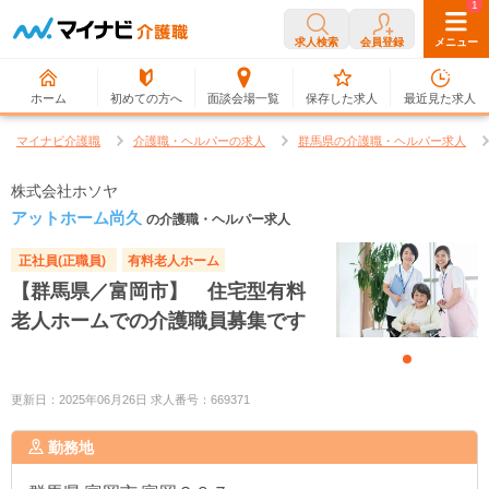
0
1
求人検索
会員登録
メニュー
ホーム
初めての方へ
面談会場一覧
保存した求人
最近見た求人
マイナビ介護職
介護職・ヘルパーの求人
群馬県の介護職・ヘルパー求人
株式会社ホソヤ
アットホーム尚久
の介護職・ヘルパー求人
正社員(正職員)
有料老人ホーム
【群馬県／富岡市】 住宅型有料
老人ホームでの介護職員募集です
更新日：2025年06月26日 求人番号：669371
勤務地