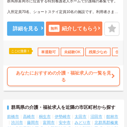
群馬県富岡市に位置する特別養護老人ホームで介護職の募集です。
入所定員70名、ショートステイ定員10名の施設です。利用者さまの
意思や人格を尊重したケアを大切にしており、人としての尊厳を守
る介護に取り組めます。賞与3.8ヶ月の過去実績や退職金制度もあ
り、長く働きやすい環境です。未経験の方も応募可能で、介護福祉
詳細を見る
紹介してもらう
無料
士資格をお持ちの方は経験を活かして活躍できます。
―――――――――――――――
■ 尊厳を大切にできる介護環境
ここに注目！
K
残業少なめ
産休･育休･介護休暇取得実績あり
車通勤可
未経験OK
残業少なめ
社会保険完備
住宅手
―――――――――――――――
利用者さま本位の介護を実践できる環境です
・人としての尊厳を守るケアを重視
・利用者さまの意思や人格を尊重
あなたにおすすめの介護・福祉求人の一覧を見
・家庭的な雰囲気づくりに注力
る
→ 一人ひとりに寄り添った介護を実践できます♪
―――――――――――――――
■ 安定した待遇で長く活躍
―――――――――――――――
腰を据えて働きやすい職場です
群馬県の介護・福祉求人を近隣の市区町村から探す
・賞与計3.８ヶ月の過去実績
・退職金制度あり
前橋市
高崎市
桐生市
伊勢崎市
太田市
沼田市
館林市
・再雇用制度あり
渋川市
藤岡市
富岡市
安中市
みどり市
北群馬郡榛東
→ 将来を見据えて勤務しやすい環境です♪