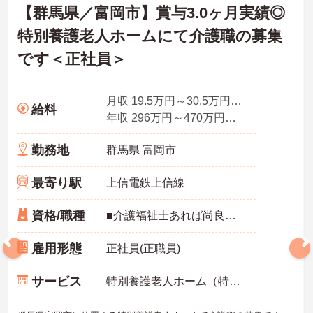
【群馬県／富岡市】賞与3.0ヶ月実績◎
特別養護老人ホームにて介護職の募集
です＜正社員＞
月収 19.5万円～30.5万円程度（諸手当込み）
給料
年収 296万円～470万円程度（諸手当込み）
勤務地
群馬県 富岡市
最寄り駅
上信電鉄上信線
資格/職種
■介護福祉士あれば尚良し ※未経験者応相談
雇用形態
正社員(正職員)
サービス
特別養護老人ホーム（特養）