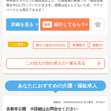
有料老人ホームでの相談員および、介護業務の募集です！相談員業
務を中心に行っていただきます。残業はほとんどないため、プライ
ベートとも両立できます！
ご興味ある方には、面接のポイントなど、さらに詳細をお話致しま
すのでお気軽にご相談ください。
詳細を見る
紹介してもらう
無料
ここに注目！
休･育休･介護休暇取得実績あり
駅から徒歩10分以内
社会保険完備
車通勤可
交通費支給
残業少なめ
この法人の別の求人の一覧を見る
あなたにおすすめの介護・福祉求人
更新日：2026年08月03日 求人番号：671617
名称非公開 ※詳細はお問合せください