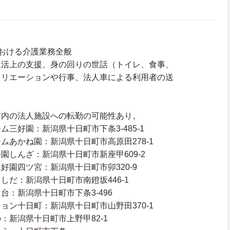
おける介護業務全般
生活上の支援、身の回りの世話（トイレ、食事、
クリエーションや行事、法人車による利用者の送
市内の法人施設への転勤の可能性あり。
三好園：新潟県十日町市下条3-485-1
ムあかね園：新潟県十日町市高原田278-1
園しんざ：新潟県十日町市新座甲609-2
好園四ツ宮：新潟県十日町市卯320-9
しだ：新潟県十日町市南鐙坂446-1
台：新潟県十日町市下条3-496
ョン十日町：新潟県十日町市山野田370-1
：新潟県十日町市上野甲82-1