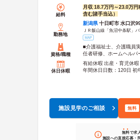
月収 18.7万円～23.0
含む諸手当込）
給料
新潟県
十日町市 水口沢9
ＪＲ飯山線「魚沼中条駅」バ
勤務地
MAP
■介護福祉士、介護職員
任者研修、ホームヘルパ
資格/職種
2級いずれかの資格をお持
有給休暇 出産・育児休暇
転免許（AT限定可）
年間休日日数：120日 初年度有給日数：10日 最
休日休暇
大有給日数：20日
施設見学のご相談
無料
無料
で求
施設への直接応募・