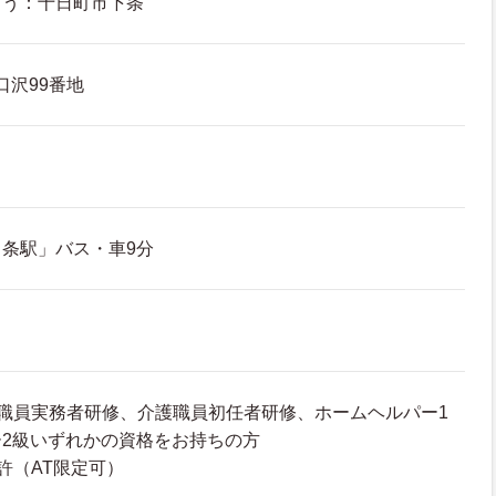
ょう：十日町市下条
口沢99番地
条駅」バス・車9分
職員実務者研修、介護職員初任者研修、ホームヘルパー1
2級いずれかの資格をお持ちの方
許（AT限定可）