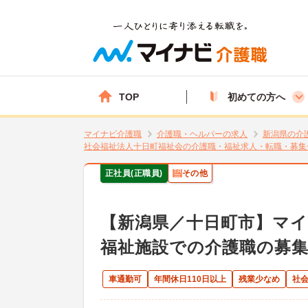
TOP
初めての方へ
マイナビ介護職
介護職・ヘルパーの求人
新潟県の介
社会福祉法人十日町福祉会の介護職・福祉求人・転職・募集
正社員(正職員)
その他
【新潟県／十日町市】マイカ
福祉施設での介護職の募
車通勤可
年間休日110日以上
残業少なめ
社