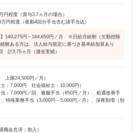
17万円程度（賞与3.7ヵ月の場合）
23.0万円程度（夜勤4回分手当含む諸手当込）
140,275円～164,650円／月 ※日給月給制（欠勤控除
会経験ある方は、法人給与規定に基づき基本給加算あり
回 計3.75ヵ月（過去実績）
上限24,500円／月）
：7,000円 社会福祉士：10,000円）
当：7,000円／回、被服手当（850円／月）、処遇改善手
月）、特殊業務手当（3,000円～5,000円／月）、深夜割増（別
）
退職金共済：加入）