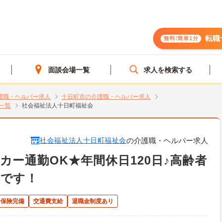
転職
無料!簡単1分
面談会場一覧
求人を検索する
護職・ヘルパー求人
十日町市の介護職・ヘルパー求人
一覧
社会福祉法人十日町福祉会
社会福祉法人十日町福祉会
の介護職・ヘルパー求人
ー通勤OK★年間休日120日♪高齢者
集です！
会保険完備
交通費支給
退職金制度あり