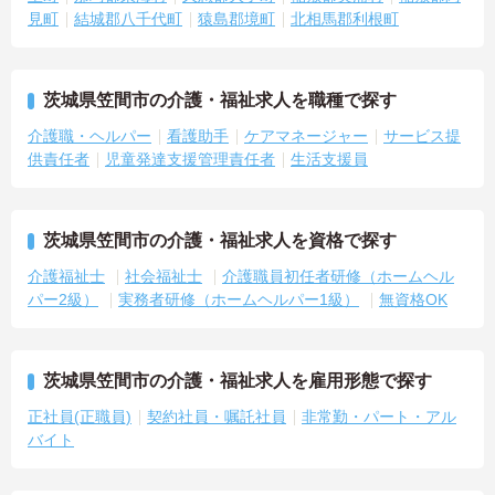
見町
結城郡八千代町
猿島郡境町
北相馬郡利根町
茨城県笠間市の介護・福祉求人を職種で探す
介護職・ヘルパー
看護助手
ケアマネージャー
サービス提
供責任者
児童発達支援管理責任者
生活支援員
茨城県笠間市の介護・福祉求人を資格で探す
介護福祉士
社会福祉士
介護職員初任者研修（ホームヘル
パー2級）
実務者研修（ホームヘルパー1級）
無資格OK
茨城県笠間市の介護・福祉求人を雇用形態で探す
正社員(正職員)
契約社員・嘱託社員
非常勤・パート・アル
バイト