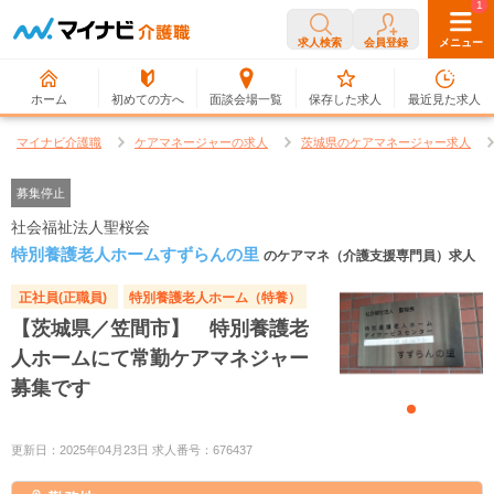
0
1
求人検索
会員登録
メニュー
ホーム
初めての方へ
面談会場一覧
保存した求人
最近見た求人
マイナビ介護職
ケアマネージャーの求人
茨城県のケアマネージャー求人
募集停止
社会福祉法人聖桜会
特別養護老人ホームすずらんの里
のケアマネ（介護支援専門員）求人
正社員(正職員)
特別養護老人ホーム（特養）
【茨城県／笠間市】 特別養護老
人ホームにて常勤ケアマネジャー
募集です
更新日：2025年04月23日 求人番号：676437