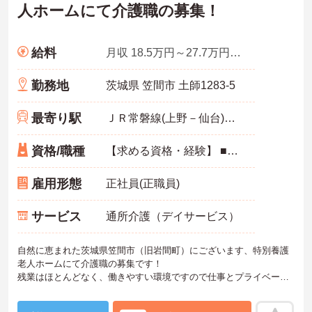
人ホームにて介護職の募集！
給料
月収 18.5万円～27.7万円程度
勤務地
茨城県 笠間市 土師1283-5
最寄り駅
ＪＲ常磐線(上野－仙台)「岩間駅」バス・車5分
資格/職種
【求める資格・経験】 ■資格不問 ※介護職員初任者研修（ヘルパー2級）以上あれば尚可 ※普通自動車運転免許（ＡＴ可）
雇用形態
正社員(正職員)
サービス
通所介護（デイサービス）
自然に恵まれた茨城県笠間市（旧岩間町）にございます、特別養護
老人ホームにて介護職の募集です！
残業はほとんどなく、働きやすい環境ですので仕事とプライベート
の両立が可能です。未経験者もOKのため、新しく介護職にチャレン
ジされたい方におすすめの求人です！