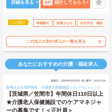
資格取得支援、研修制度も充実しておりますのでキャリアアップで
詳細を見る
紹介してもらう
無料
きる機会もたくさんですよ♪
マイカー通勤OKなので、通勤も楽々★
住宅手当の支給含め、各種手当も充実しておりますので、長期的な
就業をしやすい環境です。
ここに注目！
車通勤可
残業少なめ
住宅手当・補助
ご興味ある方には、面接対策ポイントなど、さらに詳細をお話しい
たしますのでお気軽にご相談ください。
この法人の別の求人の一覧を見る
あなたにおすすめの介護・福祉求人
更新日：2026年03月26日 求人番号：10157129
医療法人社団聖嶺会 介護老人保健施設シルバービィレッジ
【茨城県／笠間市】年間休日110日以上
★介護老人保健施設でのケアマネジャ
ーの募集です！＜正社員＞