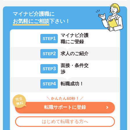
マイナビ介護職に
お気軽にご相談
下さい！
マイナビ介護
1
STEP
職にご登録
2
求人のご紹介
STEP
面接・条件交
3
STEP
渉
4
転職成功！
STEP
転職サポートに登録
はじめて転職する方へ