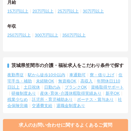
月給
15万円以上
20万円以上
25万円以上
30万円以上
年収
250万円以上
300万円以上
350万円以上
茨城県笠間市の介護・福祉求人をこだわり条件で探す
夜勤専従
駅から徒歩10分以内
車通勤可
寮・借り上げ
住
宅手当・補助
未経験OK
無資格OK
高収入
年間休日110
日以上
土日祝休
日勤のみ
ブランクOK
資格取得サポート
研修制度あり
産休･育休･介護休暇取得実績あり
新卒OK
残業少なめ
託児所・育児補助あり
ボーナス・賞与あり
社
会保険完備
交通費支給
退職金制度あり
求人のお問い合わせに関するよくあるご質問