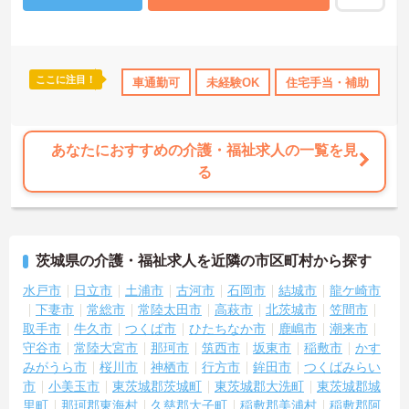
ここに注目！
険完備
交通費支給
車通勤可
未経験OK
住宅手当・補助
日
あなたにおすすめの介護・福祉求人の一覧を見
る
茨城県の介護・福祉求人を近隣の市区町村から探す
水戸市
日立市
土浦市
古河市
石岡市
結城市
龍ケ崎市
下妻市
常総市
常陸太田市
高萩市
北茨城市
笠間市
取手市
牛久市
つくば市
ひたちなか市
鹿嶋市
潮来市
守谷市
常陸大宮市
那珂市
筑西市
坂東市
稲敷市
かす
みがうら市
桜川市
神栖市
行方市
鉾田市
つくばみらい
市
小美玉市
東茨城郡茨城町
東茨城郡大洗町
東茨城郡城
里町
那珂郡東海村
久慈郡大子町
稲敷郡美浦村
稲敷郡阿