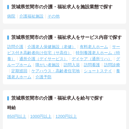
茨城県笠間市の介護・福祉求人を施設業態で探す
病院
介護福祉施設
その他
茨城県笠間市の介護・福祉求人をサービス内容で探す
訪問介護
介護老人保健施設（老健）
有料老人ホーム
サー
ビス付き高齢者向け住宅（サ高住）
特別養護老人ホーム（特
養）
通所介護（デイサービス）
デイケア（通所リハ）
グ
ループホーム
障がい者施設
訪問入浴
訪問看護
訪問診療
定期巡回
ケアハウス・高齢者住宅地
ショートステイ
養
護老人ホーム
介護予防
茨城県笠間市の介護・福祉求人を給与で探す
時給
850円以上
1000円以上
1200円以上