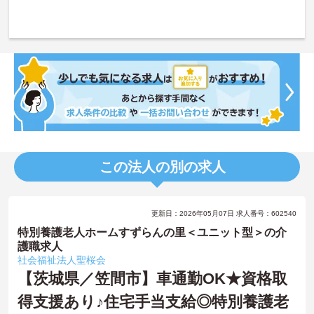
この法人の別の求人
更新日：2026年05月07日 求人番号：602540
特別養護老人ホームすずらんの里＜ユニット型＞の介
護職求人
社会福祉法人聖桜会
【茨城県／笠間市】車通勤OK★資格取
得支援あり♪住宅手当支給◎特別養護老