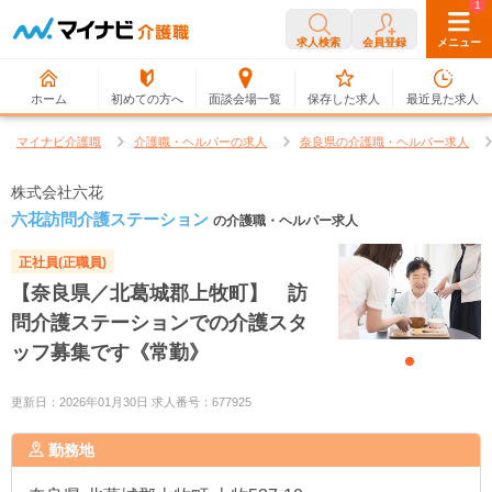
0
1
求人検索
会員登録
メニュー
ホーム
初めての方へ
面談会場一覧
保存した求人
最近見た求人
マイナビ介護職
介護職・ヘルパーの求人
奈良県の介護職・ヘルパー求人
株式会社六花
六花訪問介護ステーション
の介護職・ヘルパー求人
正社員(正職員)
【奈良県／北葛城郡上牧町】 訪
問介護ステーションでの介護スタ
ッフ募集です《常勤》
更新日：2026年01月30日 求人番号：677925
勤務地