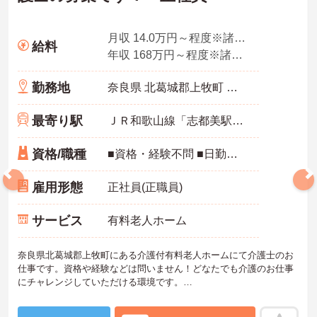
月収 14.0万円～程度※諸手当別
給料
年収 168万円～程度※諸手当、賞与別
勤務地
奈良県 北葛城郡上牧町 ささゆり台3丁目2-1
最寄り駅
ＪＲ和歌山線「志都美駅」バス・車9分
資格/職種
■資格・経験不問 ■日勤勤務（早出、遅出を含む）のみの方も可能
雇用形態
正社員(正職員)
サービス
有料老人ホーム
奈良県北葛城郡上牧町にある介護付有料老人ホームにて介護士のお
仕事です。資格や経験などは問いません！どなたでも介護のお仕事
にチャレンジしていただける環境です。
ご興味ある方には、面接対策ポイントなど、さらに詳細をお話しい
たしますのでお気軽にご相談ください。