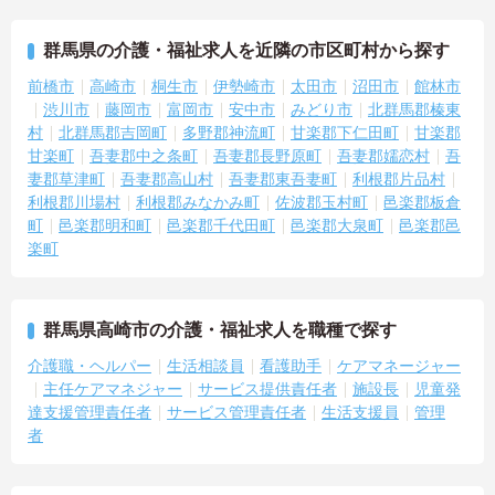
群馬県の介護・福祉求人を近隣の市区町村から探す
前橋市
高崎市
桐生市
伊勢崎市
太田市
沼田市
館林市
渋川市
藤岡市
富岡市
安中市
みどり市
北群馬郡榛東
村
北群馬郡吉岡町
多野郡神流町
甘楽郡下仁田町
甘楽郡
甘楽町
吾妻郡中之条町
吾妻郡長野原町
吾妻郡嬬恋村
吾
妻郡草津町
吾妻郡高山村
吾妻郡東吾妻町
利根郡片品村
利根郡川場村
利根郡みなかみ町
佐波郡玉村町
邑楽郡板倉
町
邑楽郡明和町
邑楽郡千代田町
邑楽郡大泉町
邑楽郡邑
楽町
群馬県高崎市の介護・福祉求人を職種で探す
介護職・ヘルパー
生活相談員
看護助手
ケアマネージャー
主任ケアマネジャー
サービス提供責任者
施設長
児童発
達支援管理責任者
サービス管理責任者
生活支援員
管理
者