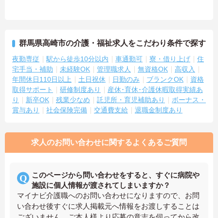
群馬県高崎市の介護・福祉求人をこだわり条件で探す
夜勤専従
駅から徒歩10分以内
車通勤可
寮・借り上げ
住
宅手当・補助
未経験OK
管理職求人
無資格OK
高収入
年間休日110日以上
土日祝休
日勤のみ
ブランクOK
資格
取得サポート
研修制度あり
産休･育休･介護休暇取得実績あ
り
新卒OK
残業少なめ
託児所・育児補助あり
ボーナス・
賞与あり
社会保険完備
交通費支給
退職金制度あり
求人のお問い合わせに関するよくあるご質問
このページから問い合わせをすると、すぐに病院や
施設に個人情報が渡されてしまいますか？
マイナビ介護職へのお問い合わせになりますので、お問
い合わせ後すぐに求人掲載元へ情報をお渡しすることは
ございません。ご本人様より応募の意志を伺ってから改