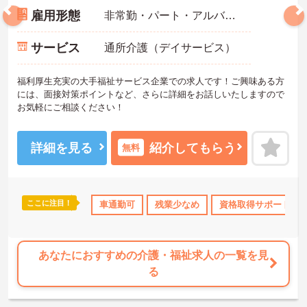
雇用形態
非常勤・パート・アルバイト
サービス
通所介護（デイサービス）
福利厚生充実の大手福祉サービス企業での求人です！ご興味ある方
には、面接対策ポイントなど、さらに詳細をお話しいたしますので
お気軽にご相談ください！
詳細を見る
紹介してもらう
無料
ここに注目！
K
残業少なめ
託児所・育児補助
車通勤可
残業少なめ
無資格OK
資格取得サポート
年間休日110日
あなたにおすすめの介護・福祉求人の一覧を見
る