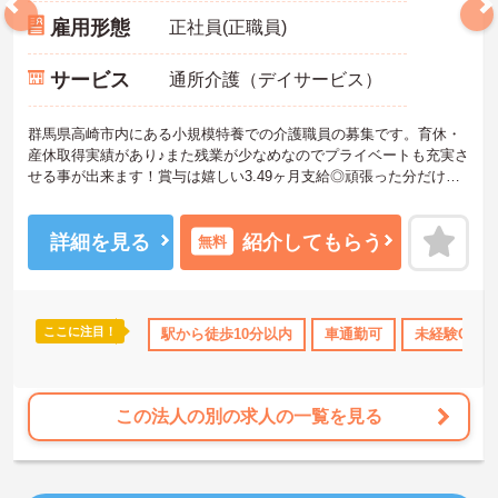
雇用形態
正社員(正職員)
サービス
通所介護（デイサービス）
群馬県高崎市内にある小規模特養での介護職員の募集です。育休・
産休取得実績があり♪また残業が少なめなのでプライベートも充実さ
せる事が出来ます！賞与は嬉しい3.49ヶ月支給◎頑張った分だけ評
価して頂けます。ご興味ある方には、面接のポイントなど、さらに
詳細をお話致しますのでお気軽にご相談ください。
詳細を見る
紹介してもらう
無料
ここに注目！
宅手当・補助
無資格OK
駅から徒歩10分以内
年間休日110日以上
車通勤可
産休･育休･介護休
未経験OK
この法人の別の求人の一覧を見る