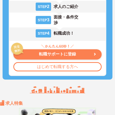
2
求人のご紹介
STEP
面接・条件交
3
STEP
渉
4
転職成功！
STEP
転職サポートに登録
はじめて転職する方へ
求人特集