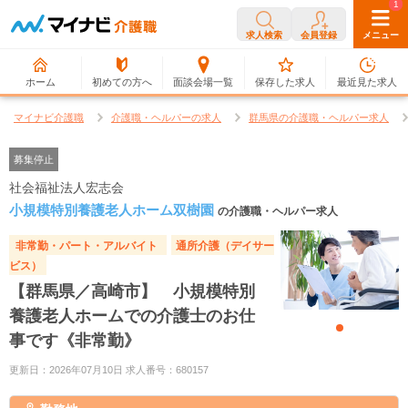
0
1
求人検索
会員登録
メニュー
ホーム
初めての方へ
面談会場一覧
保存した求人
最近見た求人
マイナビ介護職
介護職・ヘルパーの求人
群馬県の介護職・ヘルパー求人
募集停止
社会福祉法人宏志会
小規模特別養護老人ホーム双樹園
の介護職・ヘルパー求人
非常勤・パート・アルバイト
通所介護（デイサー
ビス）
【群馬県／高崎市】 小規模特別
養護老人ホームでの介護士のお仕
事です《非常勤》
更新日：2026年07月10日 求人番号：680157