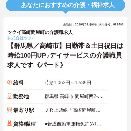
あなたにおすすめの介護・福祉求人
更新日：2026年08月06日 求人番号：683403
ツクイ高崎問屋町の介護職求人
株式会社ツクイ
【群馬県／高崎市】日勤帯＆土日祝日は
時給100円UP♪デイサービスの介護職員
求人です《パート》
給料
時給1,063円～1,539円
勤務地
群馬県 高崎市 問屋町西2-6-2
最寄り駅
ＪＲ上越線「高崎問屋町駅」徒歩20分
資格/職種
■普通自動車運転免許(AT限定可) 必須 ■無資格OK ■経験不問 ※無資格者:入社半年以内に会社負担で認知症介護基礎研修受講