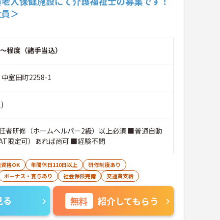
護老人保健施設にて介護福祉士の募集です！
社員＞
～程度（諸手当込）
中室田町2258-1
)
任者研修（ホームヘルパー2級）以上必須 ■普通自動
AT限定可）あれば尚可 ■経験不問
無資格OK
年間休日110日以上
研修制度あり
ボーナス・賞与あり
社会保険完備
交通費支給
見る
無料
紹介してもらう