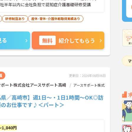
入社半年以内に会社負担で認知症介護基礎研修受講
研修制度あり
産休･育休･介護休暇取得実績あり
見る
無料
紹介してもらう
護
更新日：2026年08月06日
サポート株式会社アースサポート高崎
アースサポート株式
県／高崎市】週1日～・1日1時間～OK◎訪
護のお仕事です♪＜パート＞
～1,840円