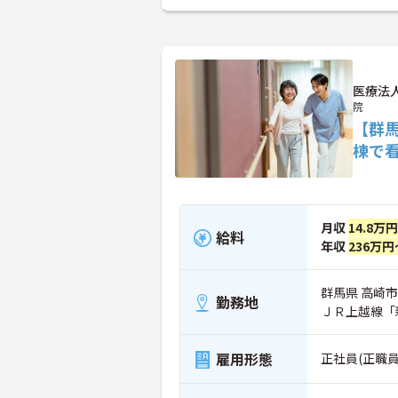
医療法
院
【群
棟で
月収
14.8万
給料
年収
236万円
群馬県 高崎市 
勤務地
ＪＲ上越線「
雇用形態
正社員(正職員