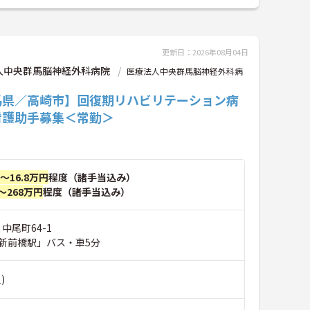
更新日：2026年08月04日
人中央群馬脳神経外科病院
医療法人中央群馬脳神経外科病
馬県／高崎市】回復期リハビリテーション病
看護助手募集＜常勤＞
円～16.8万円
程度（諸手当込み）
～268万円
程度（諸手当込み）
中尾町64-1
新前橋駅」バス・車5分
)