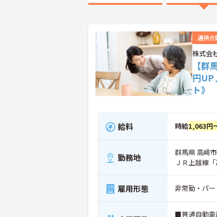
通所介
株式会
【群
円U
ト》
給料
時給
1,063円
群馬県 高崎市 
勤務地
ＪＲ上越線「
雇用形態
非常勤・パー
■普通自動車