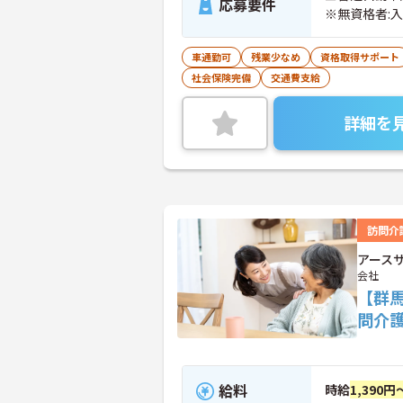
応募要件
※無資格者:
車通勤可
残業少なめ
資格取得サポート
社会保険完備
交通費支給
詳細を
訪問介
アース
会社
【群馬
問介
給料
時給
1,390円