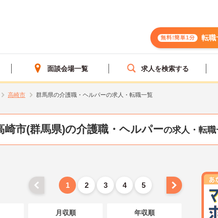
転職
無料!簡単1分
面談会場一覧
求人を検索する
高崎市
群馬県の介護職・ヘルパーの求人・転職一覧
高崎市(群馬県)の介護職・ヘルパー
の求人・転職
1
2
3
4
5
月収順
年収順