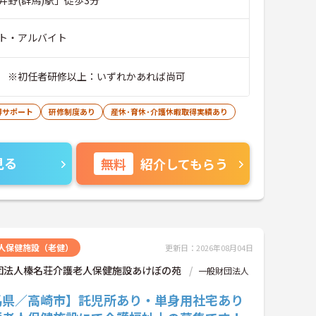
ト・アルバイト
 ※初任者研修以上：いずれかあれば尚可
得サポート
研修制度あり
産休･育休･介護休暇取得実績あり
見る
無料
紹介してもらう
人保健施設（老健）
更新日：2026年08月04日
団法人榛名荘介護老人保健施設あけぼの苑
一般財団法人
馬県／高崎市】託児所あり・単身用社宅あり