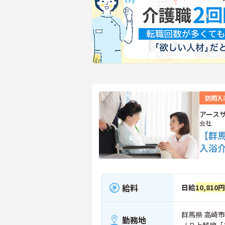
訪問入
アース
会社
【群
入浴
給料
日給
10,810
群馬県 高崎市 
勤務地
ＪＲ上越線「