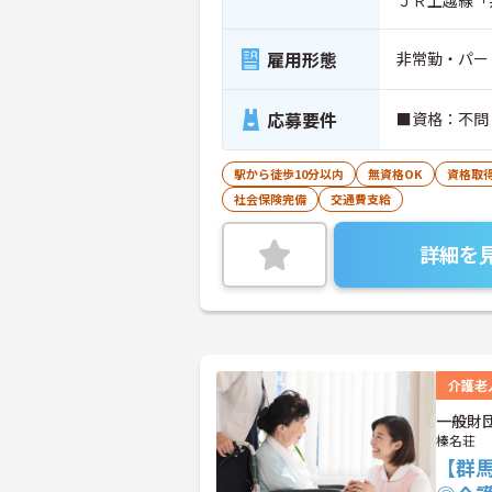
雇用形態
非常勤・パー
応募要件
■資格：不問
駅から徒歩10分以内
無資格OK
資格取
社会保険完備
交通費支給
詳細を
介護老
一般財
榛名荘
【群