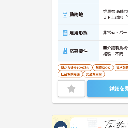
群馬県 高崎市 
勤務地
ＪＲ上越線「
雇用形態
非常勤・パー
■介護職員初
応募要件
経験：不問
駅から徒歩10分以内
無資格OK
資格取
社会保険完備
交通費支給
詳細を