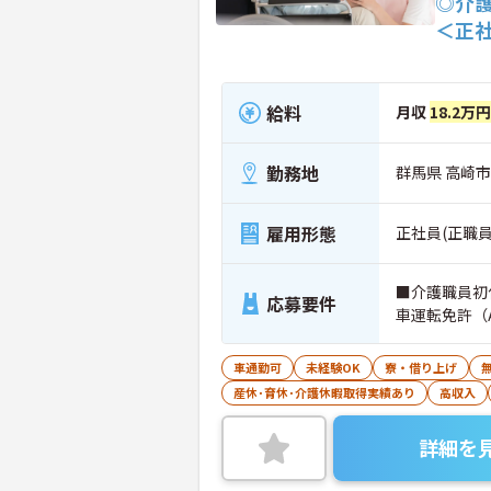
◎介
＜正
給料
月収
18.2万円
勤務地
群馬県 高崎市 
雇用形態
正社員(正職員
■介護職員初
応募要件
車運転免許（
車通勤可
未経験OK
寮・借り上げ
産休･育休･介護休暇取得実績あり
高収入
詳細を