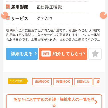
雇用形態
正社員(正職員)
サービス
訪問入浴
岐阜県大垣市に位置する訪問入浴介護です。看護師を含む3人1組で
利用者様宅を訪問し、入浴サービスを実施致します。フォロー体制
もあり安心です。土曜日曜がお休み、日勤のみのご勤務ですので、
生活リズムを整えやすく無理なくご勤務いただけます♪
ご興味をお持ちの方には詳細の情報や面接のポイントをお伝えしま
すのでお気軽にお問い合わせくださいませ。
詳細を見る
紹介してもらう
無料
ここに注目！
K
無資格OK
社会保険完備
未経験OK
交通費支給
無資格OK
日勤のみ
資格取
あなたにおすすめの介護・福祉求人の一覧を見
る