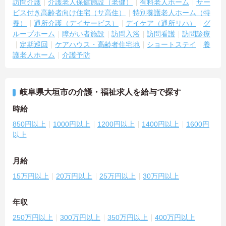
訪問介護
介護老人保健施設（老健）
有料老人ホーム
サー
ビス付き高齢者向け住宅（サ高住）
特別養護老人ホーム（特
養）
通所介護（デイサービス）
デイケア（通所リハ）
グ
ループホーム
障がい者施設
訪問入浴
訪問看護
訪問診療
定期巡回
ケアハウス・高齢者住宅地
ショートステイ
養
護老人ホーム
介護予防
岐阜県大垣市の介護・福祉求人を給与で探す
時給
850円以上
1000円以上
1200円以上
1400円以上
1600円
以上
月給
15万円以上
20万円以上
25万円以上
30万円以上
年収
250万円以上
300万円以上
350万円以上
400万円以上