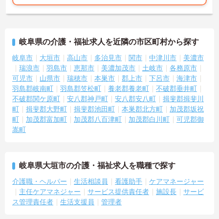
岐阜県の介護・福祉求人を近隣の市区町村から探す
岐阜市
大垣市
高山市
多治見市
関市
中津川市
美濃市
瑞浪市
羽島市
恵那市
美濃加茂市
土岐市
各務原市
可児市
山県市
瑞穂市
本巣市
郡上市
下呂市
海津市
羽島郡岐南町
羽島郡笠松町
養老郡養老町
不破郡垂井町
不破郡関ケ原町
安八郡神戸町
安八郡安八町
揖斐郡揖斐川
町
揖斐郡大野町
揖斐郡池田町
本巣郡北方町
加茂郡坂祝
町
加茂郡富加町
加茂郡八百津町
加茂郡白川町
可児郡御
嵩町
岐阜県大垣市の介護・福祉求人を職種で探す
介護職・ヘルパー
生活相談員
看護助手
ケアマネージャー
主任ケアマネジャー
サービス提供責任者
施設長
サービ
ス管理責任者
生活支援員
管理者