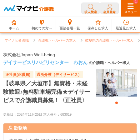
0
1
求人検索
会員登録
メニュー
ホーム
初めての方へ
面談会場一覧
保存した求人
最近見た求人
マイナビ介護職
介護職・ヘルパーの求人
岐阜県の介護職・ヘルパー求人
株式会社Japan Well-being
デイサービスリハビリセンター わおん
の介護職・ヘルパー求人
正社員(正職員)
通所介護（デイサービス）
【岐阜県／大垣市】無資格・未経
験歓迎♪無料駐車場完備★デイサー
ビスで介護職員募集！〈正社員〉
更新日：2024年11月25日 求人番号：683019
勤務地