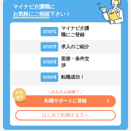
マイナビ介護職に
お気軽にご相談
下さい！
マイナビ介護
1
STEP
職にご登録
2
求人のご紹介
STEP
面接・条件交
3
STEP
渉
4
転職成功！
STEP
転職サポートに登録
はじめて転職する方へ