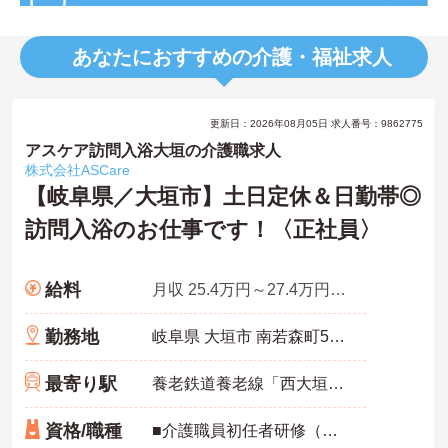
あなたにおすすめの介護・福祉求人
更新日：2026年08月05日 求人番号：9862775
アスケア訪問入浴大垣の介護職求人
株式会社ASCare
【岐阜県／大垣市】土日定休＆日勤帯◎
訪問入浴のお仕事です！〈正社員〉
給料
月収 25.4万円～27.4万円程度
勤務地
岐阜県 大垣市 南若森町574-1 南若森事務所･1F
最寄り駅
養老鉄道養老線「西大垣駅」徒歩11分
資格/職種
■介護職員初任者研修（ヘルパー2級）以上、介護福祉士 いずれか ■経験不問 ■普通自動車運転免許（AT限定可能）必須