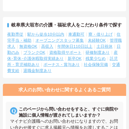
岐阜県大垣市の介護・福祉求人をこだわり条件で探す
夜勤専従
駅から徒歩10分以内
車通勤可
寮・借り上げ
住
宅手当・補助
オープニングスタッフ募集
未経験OK
管理職
求人
無資格OK
高収入
年間休日110日以上
土日祝休
日
勤のみ
ブランクOK
資格取得サポート
研修制度あり
産
休･育休･介護休暇取得実績あり
新卒OK
残業少なめ
託児
所・育児補助あり
ボーナス・賞与あり
社会保険完備
交通
費支給
退職金制度あり
求人のお問い合わせに関するよくあるご質問
このページから問い合わせをすると、すぐに病院や
施設に個人情報が渡されてしまいますか？
マイナビ介護職へのお問い合わせになりますので、お問
い合わせ後すぐに求人掲載元へ情報をお渡しすることは