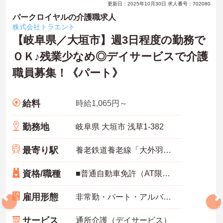
更新日：2025年10月30日 求人番号：702080
パークロイヤルの介護職求人
株式会社トラエント
【岐阜県／大垣市】週3日程度の勤務で
ＯＫ♪残業少なめ◎デイサービスで介護
職員募集！《パート》
給料
時給1,065円～
勤務地
岐阜県 大垣市 浅草1-382
最寄り駅
養老鉄道養老線「大外羽駅」バス・車7分
資格/職種
■普通自動車免許（AT限定可） ■介護職員初任者研修（ヘルパー2級）以上
雇用形態
非常勤・パート・アルバイト
サービス
通所介護（デイサービス）