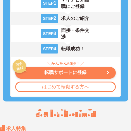
1
STEP
職にご登録
2
求人のご紹介
STEP
面接・条件交
3
STEP
渉
4
転職成功！
STEP
転職サポートに登録
はじめて転職する方へ
求人特集