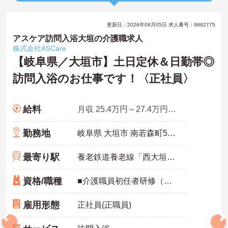
更新日：2026年08月05日 求人番号：9862775
アスケア訪問入浴大垣の介護職求人
株式会社ASCare
【岐阜県／大垣市】土日定休＆日勤帯◎
訪問入浴のお仕事です！〈正社員〉
給料
月収 25.4万円～27.4万円程度
勤務地
岐阜県 大垣市 南若森町574-1 南若森事務所･1F
最寄り駅
養老鉄道養老線「西大垣駅」徒歩11分
資格/職種
■介護職員初任者研修（ヘルパー2級）以上、介護福祉士 いずれか ■経験不問 ■普通自動車運転免許（AT限定可能）必須
雇用形態
正社員(正職員)