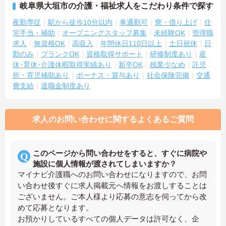
岐阜県大垣市の介護・福祉求人をこだわり条件で探す
夜勤専従
駅から徒歩10分以内
車通勤可
寮・借り上げ
住
宅手当・補助
オープニングスタッフ募集
未経験OK
管理職
求人
無資格OK
高収入
年間休日110日以上
土日祝休
日
勤のみ
ブランクOK
資格取得サポート
研修制度あり
産
休･育休･介護休暇取得実績あり
新卒OK
残業少なめ
託児
所・育児補助あり
ボーナス・賞与あり
社会保険完備
交通
費支給
退職金制度あり
求人のお問い合わせに関するよくあるご質問
このページから問い合わせをすると、すぐに病院や
施設に個人情報が渡されてしまいますか？
マイナビ介護職へのお問い合わせになりますので、お問
い合わせ後すぐに求人掲載元へ情報をお渡しすることは
ございません。ご本人様より応募の意志を伺ってから改
めて応募となります。
お預かりしているすべての個人データは許可なく、企