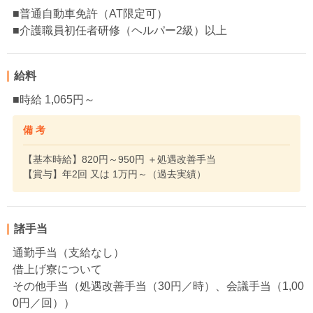
■普通自動車免許（AT限定可）
■介護職員初任者研修（ヘルパー2級）以上
給料
■時給 1,065円～
備 考
【基本時給】820円～950円 ＋処遇改善手当
【賞与】年2回 又は 1万円～（過去実績）
諸手当
通勤手当（支給なし）
借上げ寮について
その他手当（処遇改善手当（30円／時）、会議手当（1,00
0円／回））