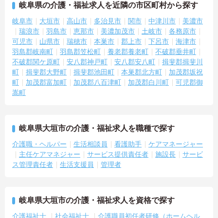
岐阜県の介護・福祉求人を近隣の市区町村から探す
岐阜市
大垣市
高山市
多治見市
関市
中津川市
美濃市
瑞浪市
羽島市
恵那市
美濃加茂市
土岐市
各務原市
可児市
山県市
瑞穂市
本巣市
郡上市
下呂市
海津市
羽島郡岐南町
羽島郡笠松町
養老郡養老町
不破郡垂井町
不破郡関ケ原町
安八郡神戸町
安八郡安八町
揖斐郡揖斐川
町
揖斐郡大野町
揖斐郡池田町
本巣郡北方町
加茂郡坂祝
町
加茂郡富加町
加茂郡八百津町
加茂郡白川町
可児郡御
嵩町
岐阜県大垣市の介護・福祉求人を職種で探す
介護職・ヘルパー
生活相談員
看護助手
ケアマネージャー
主任ケアマネジャー
サービス提供責任者
施設長
サービ
ス管理責任者
生活支援員
管理者
岐阜県大垣市の介護・福祉求人を資格で探す
介護福祉士
社会福祉士
介護職員初任者研修（ホームヘル