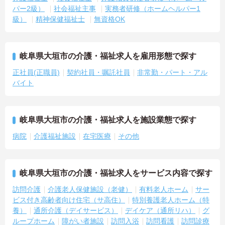
パー2級）
社会福祉主事
実務者研修（ホームヘルパー1
級）
精神保健福祉士
無資格OK
岐阜県大垣市の介護・福祉求人を雇用形態で探す
正社員(正職員)
契約社員・嘱託社員
非常勤・パート・アル
バイト
岐阜県大垣市の介護・福祉求人を施設業態で探す
病院
介護福祉施設
在宅医療
その他
岐阜県大垣市の介護・福祉求人をサービス内容で探す
訪問介護
介護老人保健施設（老健）
有料老人ホーム
サー
ビス付き高齢者向け住宅（サ高住）
特別養護老人ホーム（特
養）
通所介護（デイサービス）
デイケア（通所リハ）
グ
ループホーム
障がい者施設
訪問入浴
訪問看護
訪問診療