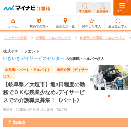
0
1
求人検索
会員登録
メニュー
ホーム
初めての方へ
面談会場一覧
保存した求人
最近見た求人
マイナビ介護職
介護職・ヘルパーの求人
岐阜県の介護職・ヘルパー求人
株式会社トラエント
いきいきデイサービスセンター
の介護職・ヘルパー求人
非常勤・パート・アルバイト
通所介護（デイサー
ビス）
【岐阜県／大垣市】週3日程度の勤
務でＯＫ◎残業少なめ♪デイサービ
スでの介護職員募集！《パート》
更新日：2025年10月30日 求人番号：702072
勤務地