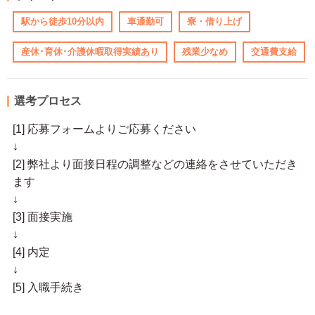
駅から徒歩10分以内
車通勤可
寮・借り上げ
産休･育休･介護休暇取得実績あり
残業少なめ
交通費支給
選考プロセス
[1] 応募フォームよりご応募ください
↓
[2] 弊社より面接日程の調整などの連絡をさせていただき
ます
↓
[3] 面接実施
↓
[4] 内定
↓
[5] 入職手続き