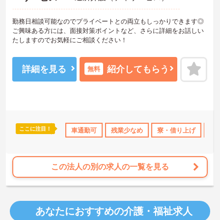
勤務日相談可能なのでプライベートとの両立もしっかりできます◎
ご興味ある方には、面接対策ポイントなど、さらに詳細をお話しい
たしますのでお気軽にご相談ください！
詳細を見る
紹介してもらう
無料
ここに注目！
産休･育休･介護休暇取得実績あり
車通勤可
残業少なめ
社会保険完備
寮・借り上げ
交通費支給
産
この法人の別の求人の一覧を見る
あなたにおすすめの介護・福祉求人