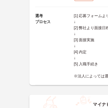
選考
[1] 応募フォーム
プロセス
↓
[2] 弊社より面
↓
[3] 面接実施
↓
[4] 内定
↓
[5] 入職手続き
※法人によっては
マイナ