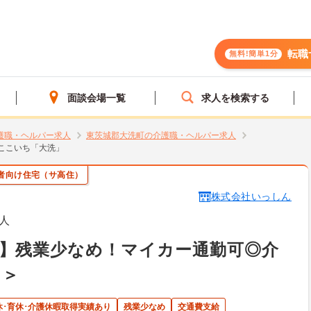
転職
無料!簡単1分
面談会場一覧
求人を検索する
護職・ヘルパー求人
東茨城郡大洗町の介護職・ヘルパー求人
ここいち「大洗」
者向け住宅（サ高住）
株式会社いっしん
人
】残業少なめ！マイカー通勤可◎介
ト＞
休･育休･介護休暇取得実績あり
残業少なめ
交通費支給