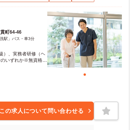
町64-46
洗駅」バス・車3分
2級）、実務者研修（ヘ
士のいずれか※無資格未
車運転免許
この求人について問い合わせる