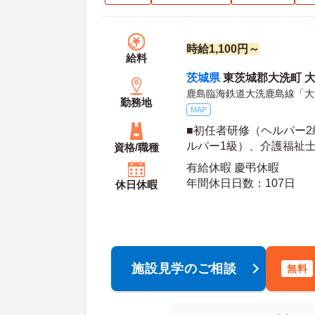
時給1,100円～
給料
茨城県
東茨城郡大洗町 大貫
鹿島臨海鉄道大洗鹿島線「大
勤務地
MAP
■初任者研修（ヘルパー
ルパー1級）、介護福祉
資格/職種
経験も相談可 ■普通自動
有給休暇 慶弔休暇
年間休日日数：107日
休日休暇
施設見学のご相談
無料