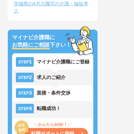
茨城県の4月入職可の介護・福祉求
人
マイナビ介護職に
お気軽にご相談
下さい！
1
マイナビ介護職にご登録
STEP
2
求人のご紹介
STEP
3
面接・条件交渉
STEP
4
転職成功！
STEP
転職サポートに登録