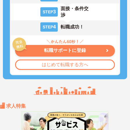
面接・条件交
3
STEP
渉
4
転職成功！
STEP
転職サポートに登録
はじめて転職する方へ
求人特集