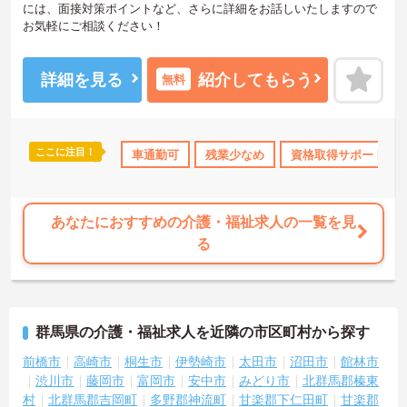
には、面接対策ポイントなど、さらに詳細をお話しいたしますので
お気軽にご相談ください！
詳細を見る
紹介してもらう
無料
ここに注目！
K
残業少なめ
託児所・育児補助
車通勤可
残業少なめ
無資格OK
資格取得サポート
年間休日110日
あなたにおすすめの介護・福祉求人の一覧を見
る
群馬県の介護・福祉求人を近隣の市区町村から探す
前橋市
高崎市
桐生市
伊勢崎市
太田市
沼田市
館林市
渋川市
藤岡市
富岡市
安中市
みどり市
北群馬郡榛東
村
北群馬郡吉岡町
多野郡神流町
甘楽郡下仁田町
甘楽郡