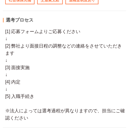
社会保険完備
交通費支給
退職金制度あり
選考プロセス
[1] 応募フォームよりご応募ください
↓
[2] 弊社より面接日程の調整などの連絡をさせていただき
ます
↓
[3] 面接実施
↓
[4] 内定
↓
[5] 入職手続き
※法人によっては選考過程が異なりますので、担当にご確
認ください