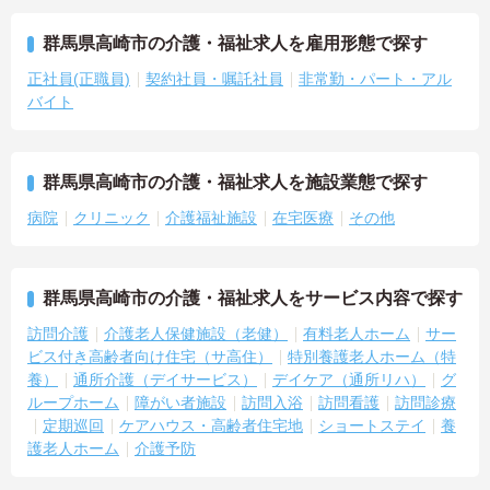
群馬県高崎市の介護・福祉求人を雇用形態で探す
正社員(正職員)
契約社員・嘱託社員
非常勤・パート・アル
バイト
群馬県高崎市の介護・福祉求人を施設業態で探す
病院
クリニック
介護福祉施設
在宅医療
その他
群馬県高崎市の介護・福祉求人をサービス内容で探す
訪問介護
介護老人保健施設（老健）
有料老人ホーム
サー
ビス付き高齢者向け住宅（サ高住）
特別養護老人ホーム（特
養）
通所介護（デイサービス）
デイケア（通所リハ）
グ
ループホーム
障がい者施設
訪問入浴
訪問看護
訪問診療
定期巡回
ケアハウス・高齢者住宅地
ショートステイ
養
護老人ホーム
介護予防