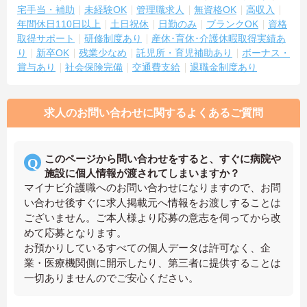
宅手当・補助
未経験OK
管理職求人
無資格OK
高収入
年間休日110日以上
土日祝休
日勤のみ
ブランクOK
資格
取得サポート
研修制度あり
産休･育休･介護休暇取得実績あ
り
新卒OK
残業少なめ
託児所・育児補助あり
ボーナス・
賞与あり
社会保険完備
交通費支給
退職金制度あり
求人のお問い合わせに関するよくあるご質問
このページから問い合わせをすると、すぐに病院や
施設に個人情報が渡されてしまいますか？
マイナビ介護職へのお問い合わせになりますので、お問
い合わせ後すぐに求人掲載元へ情報をお渡しすることは
ございません。ご本人様より応募の意志を伺ってから改
めて応募となります。
お預かりしているすべての個人データは許可なく、企
業・医療機関側に開示したり、第三者に提供することは
一切ありませんのでご安心ください。