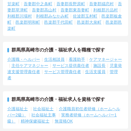
甘楽町
吾妻郡中之条町
吾妻郡長野原町
吾妻郡嬬恋村
吾
妻郡草津町
吾妻郡高山村
吾妻郡東吾妻町
利根郡片品村
利根郡川場村
利根郡みなかみ町
佐波郡玉村町
邑楽郡板倉
町
邑楽郡明和町
邑楽郡千代田町
邑楽郡大泉町
邑楽郡邑
楽町
群馬県高崎市の介護・福祉求人を職種で探す
介護職・ヘルパー
生活相談員
看護助手
ケアマネージャー
主任ケアマネジャー
サービス提供責任者
施設長
児童発
達支援管理責任者
サービス管理責任者
生活支援員
管理
者
群馬県高崎市の介護・福祉求人を資格で探す
介護福祉士
社会福祉士
介護職員初任者研修（ホームヘル
パー2級）
社会福祉主事
実務者研修（ホームヘルパー1
級）
精神保健福祉士
無資格OK