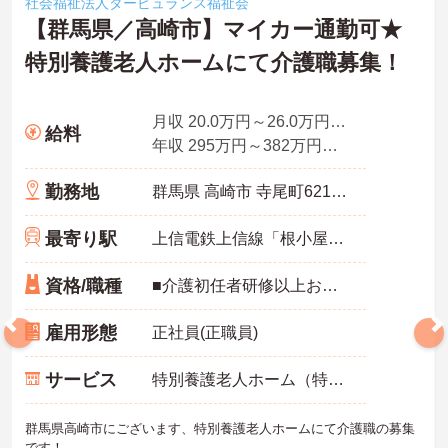
社会福祉法人タービュランス福祉会
【群馬県／高崎市】マイカー通勤可★
特別養護老人ホームにて介護職募集！
月収 20.0万円～26.0万円程度（諸手当込）
給料
年収 295万円～382万円程度（諸手当込）
勤務地
群馬県 高崎市 寺尾町621番地1
最寄り駅
上信電鉄上信線「根小屋駅」バス・車3分
資格/職種
■介護初任者研修以上お持ちの方 ※介護福祉士免許歓迎
雇用形態
正社員(正職員)
サービス
特別養護老人ホーム（特養）
群馬県高崎市にございます、特別養護老人ホームにて介護職の募集
です！