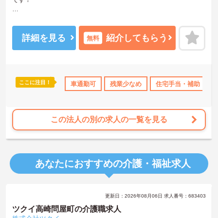
マイカー通勤OKなので、通勤も楽々です♪
福利厚生も整っておりますので安心して就業して頂けます。
詳細を見る
紹介してもらう
無料
ご興味のある方はお気軽にお問い合わせ下さい。
ここに注目！
度あり
産休･育休･介護休暇取得実績あり
車通勤可
残業少なめ
夏～秋入職可
住宅手当・補助
ボーナス
この法人の別の求人の一覧を見る
あなたにおすすめの介護・福祉求人
更新日：2026年08月06日 求人番号：683403
ツクイ高崎問屋町の介護職求人