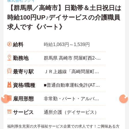
株式会社ツクイ
【群馬県／高崎市】日勤帯＆土日祝日は
時給100円UP♪デイサービスの介護職員
求人です《パート》
給料
時給1,063円～1,539円
勤務地
群馬県 高崎市 問屋町西2-6-2
最寄り駅
ＪＲ上越線「高崎問屋町駅」徒歩20分
資格/職種
■普通自動車運転免許(AT限定可) 必須 ■無資格OK ■経験不問 ※無資格者:入社半年以内に会社負担で認知症介護基礎研修受講
雇用形態
非常勤・パート・アルバイト
サービス
通所介護（デイサービス）
福利厚生充実の大手福祉サービス企業での求人です！ご興味ある方