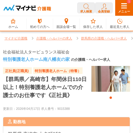
0
1
求人検索
会員登録
メニュー
ホーム
初めての方へ
面談会場一覧
保存した求人
最近見た求人
マイナビ介護職
介護職・ヘルパーの求人
群馬県の介護職・ヘルパー求人
社会福祉法人タービュランス福祉会
特別養護老人ホーム南八幡友の家
の介護職・ヘルパー求人
正社員(正職員)
特別養護老人ホーム（特養）
【群馬県／高崎市】年間休日110日
以上！特別養護老人ホームでの介
護士のお仕事です《正社員》
更新日：2026年04月17日 求人番号：9015388
勤務地