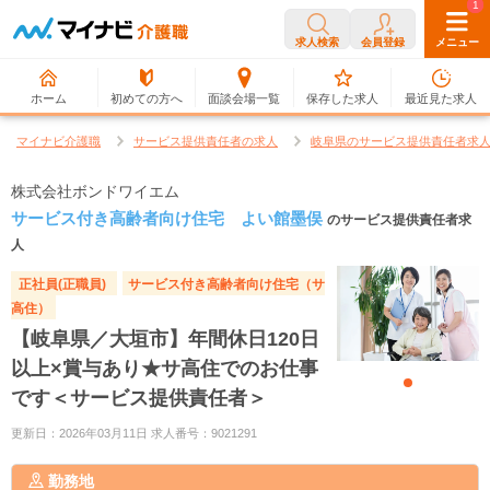
0
1
求人検索
会員登録
メニュー
ホーム
初めての方へ
面談会場一覧
保存した求人
最近見た求人
マイナビ介護職
サービス提供責任者の求人
岐阜県のサービス提供責任者求
株式会社ボンドワイエム
サービス付き高齢者向け住宅 よい館墨俣
のサービス提供責任者求
人
正社員(正職員)
サービス付き高齢者向け住宅（サ
高住）
【岐阜県／大垣市】年間休日120日
以上×賞与あり★サ高住でのお仕事
です＜サービス提供責任者＞
更新日：2026年03月11日 求人番号：9021291
勤務地