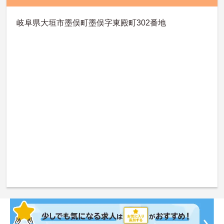
岐阜県大垣市墨俣町墨俣字東殿町302番地