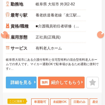
勤務地
岐阜県 大垣市 外渕2-82
最寄り駅
養老鉄道養老線「友江駅」バス・車4分
資格/職種
■介護職員初任者研修（ヘルパー2級）以上、介護福祉士 いずれか必須 ■未経験可
雇用形態
正社員(正職員)
サービス
有料老人ホーム
岐阜県大垣市にある介護付有料と住宅型有料の混合型有料老人ホー
ムでの求人です。マイカー通勤OKで駐車場があるため通勤に便利で
す♪
夜勤がなく残業も少ないため、ご家庭や趣味などプライベートの時
間も大切にしていただけます。手当充実で高給与なのも嬉しいポイ
ント☆
詳細を見る
紹介してもらう
無料
ご興味のある方には、面接対策ポイントなど、さらに詳細をご案内
しますのでお気軽にご相談ください！
ここに注目！
格取得サポート
研修制度あり
車通勤可
産休･育休･介護休暇取得実績あり
未経験OK
日勤のみ
産休･育