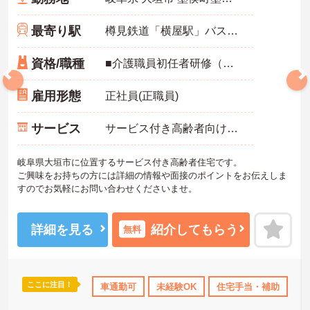
最寄り駅
樽見鉄道「横屋駅」バス・車9分
資格/職種
■介護職員初任者研修（ヘルパー2級）以上 ■普通自動車免許
雇用形態
正社員(正職員)
サービス
サービス付き高齢者向け住宅（サ高住）
岐阜県大垣市に位置するサービス付き高齢者住宅です。
ご興味をお持ちの方には詳細の情報や面接のポイントをお伝えしま
すのでお気軽にお問い合わせくださいませ。
詳細を見る
紹介してもらう
無料
ここに注目！
み
年間休日110日以上
車通勤可
研修制度あり
未経験OK
産休･育休･介護休暇取得実
住宅手当・補助
年