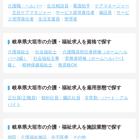
介護職・ヘルパー
生活相談員
看護助手
ケアマネージャー
主任ケアマネジャー
サービス提供責任者
施設長
サービ
ス管理責任者
生活支援員
管理者
岐阜県大垣市の介護・福祉求人を資格で探す
介護福祉士
社会福祉士
介護職員初任者研修（ホームヘル
パー2級）
社会福祉主事
実務者研修（ホームヘルパー1
級）
精神保健福祉士
無資格OK
岐阜県大垣市の介護・福祉求人を雇用形態で探す
正社員(正職員)
契約社員・嘱託社員
非常勤・パート・アル
バイト
岐阜県大垣市の介護・福祉求人を施設業態で探す
病院
介護福祉施設
在宅医療
その他