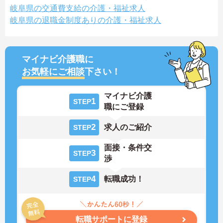
岐阜県の交通費支給の介護・福祉求人
岐阜県の退職金制度ありの介護・福祉求人
マイナビ介護職に
お気軽にご相談
下さい！
マイナビ介護
1
STEP
職にご登録
2
求人のご紹介
STEP
面接・条件交
3
STEP
渉
4
転職成功！
STEP
転職サポートに登録