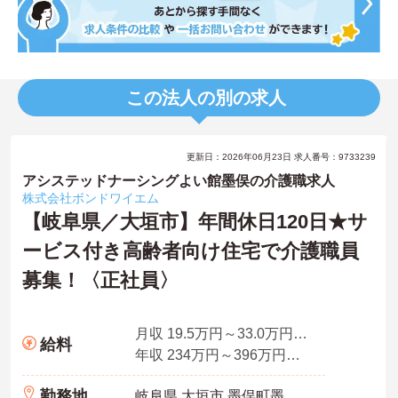
この法人の別の求人
更新日：2026年06月23日 求人番号：9733239
アシステッドナーシングよい館墨俣の介護職求人
株式会社ボンドワイエム
【岐阜県／大垣市】年間休日120日★サ
ービス付き高齢者向け住宅で介護職員
募集！〈正社員〉
月収 19.5万円～33.0万円程度 諸手当込
給料
年収 234万円～396万円程度 別途賞与
勤務地
岐阜県 大垣市 墨俣町墨俣字東殿町302番地