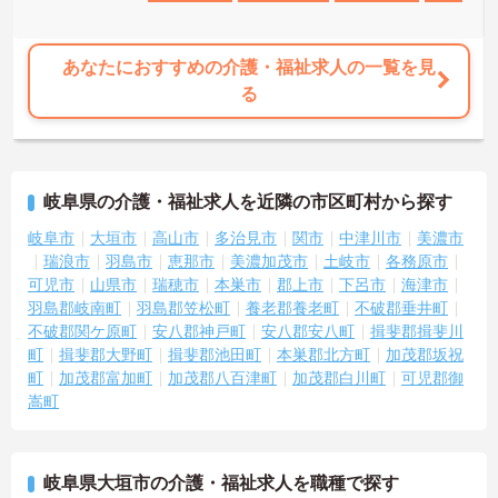
あなたにおすすめの介護・福祉求人の一覧を見
る
岐阜県の介護・福祉求人を近隣の市区町村から探す
岐阜市
大垣市
高山市
多治見市
関市
中津川市
美濃市
瑞浪市
羽島市
恵那市
美濃加茂市
土岐市
各務原市
可児市
山県市
瑞穂市
本巣市
郡上市
下呂市
海津市
羽島郡岐南町
羽島郡笠松町
養老郡養老町
不破郡垂井町
不破郡関ケ原町
安八郡神戸町
安八郡安八町
揖斐郡揖斐川
町
揖斐郡大野町
揖斐郡池田町
本巣郡北方町
加茂郡坂祝
町
加茂郡富加町
加茂郡八百津町
加茂郡白川町
可児郡御
嵩町
岐阜県大垣市の介護・福祉求人を職種で探す