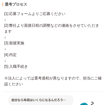
選考プロセス
[1] 応募フォームよりご応募ください
↓
[2] 弊社より面接日程の調整などの連絡をさせていただき
ます
↓
[3] 面接実施
↓
[4] 内定
↓
[5] 入職手続き
※法人によっては選考過程が異なりますので、担当にご確
認ください