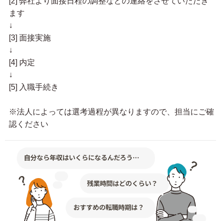
[2] 弊社より面接日程の調整などの連絡をさせていただき
ます
↓
[3] 面接実施
↓
[4] 内定
↓
[5] 入職手続き
※法人によっては選考過程が異なりますので、担当にご確
認ください