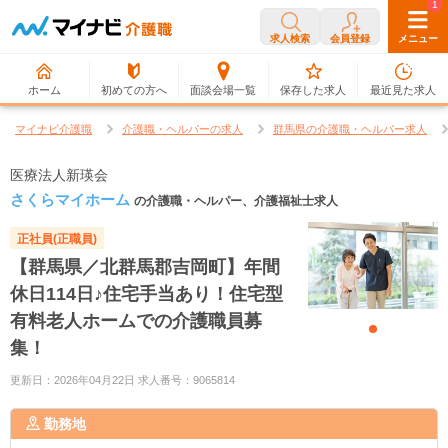
0
1
求人検索
会員登録
メニュー
ホーム
初めての方へ
面談会場一覧
保存した求人
最近見た求人
マイナビ介護職
介護職・ヘルパーの求人
群馬県の介護職・ヘルパー求人
医療法人新瑛会
さくらマイホーム
の介護職・ヘルパー、介護福祉士求人
正社員(正職員)
【群馬県／北群馬郡吉岡町】年間
休日114日♪住宅手当あり！住宅型
有料老人ホームでの介護職員募
集！
更新日：2026年04月22日 求人番号：9065814
勤務地