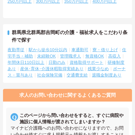
250万円以上
300万円以上
350万円以上
400万円以上
群馬県北群馬郡吉岡町の介護・福祉求人をこだわり条
件で探す
夜勤専従
駅から徒歩10分以内
車通勤可
寮・借り上げ
住
宅手当・補助
未経験OK
管理職求人
無資格OK
高収入
年間休日110日以上
日勤のみ
資格取得サポート
研修制度
あり
産休･育休･介護休暇取得実績あり
残業少なめ
ボーナ
ス・賞与あり
社会保険完備
交通費支給
退職金制度あり
求人のお問い合わせに関するよくあるご質問
このページから問い合わせをすると、すぐに病院や
施設に個人情報が渡されてしまいますか？
マイナビ介護職へのお問い合わせになりますので、お問
い合わせ後すぐに求人掲載元へ情報をお渡しすることは