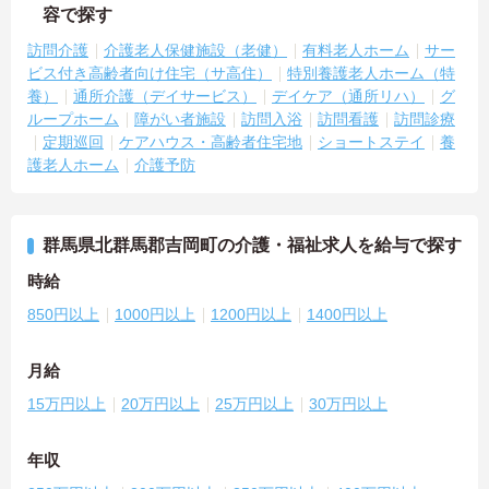
容で探す
訪問介護
介護老人保健施設（老健）
有料老人ホーム
サー
ビス付き高齢者向け住宅（サ高住）
特別養護老人ホーム（特
養）
通所介護（デイサービス）
デイケア（通所リハ）
グ
ループホーム
障がい者施設
訪問入浴
訪問看護
訪問診療
定期巡回
ケアハウス・高齢者住宅地
ショートステイ
養
護老人ホーム
介護予防
群馬県北群馬郡吉岡町の介護・福祉求人を給与で探す
時給
850円以上
1000円以上
1200円以上
1400円以上
月給
15万円以上
20万円以上
25万円以上
30万円以上
年収