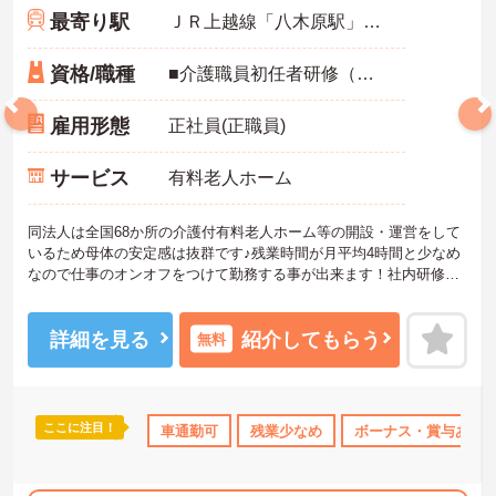
最寄り駅
ＪＲ上越線「八木原駅」バス・車15分
資格/職種
■介護職員初任者研修（ヘルパー2級）以上 ※実務経験1年以上
雇用形態
正社員(正職員)
サービス
有料老人ホーム
同法人は全国68か所の介護付有料老人ホーム等の開設・運営をして
いるため母体の安定感は抜群です♪残業時間が月平均4時間と少なめ
なので仕事のオンオフをつけて勤務する事が出来ます！社内研修活
動が様々なジャンルがあり年60回開催しております。ご興味ある方
には面接対策ポイントなど、さらに詳しい詳細をお話いたしますの
でお気軽にご相談ください。
詳細を見る
紹介してもらう
無料
ここに注目！
り上げ
住宅手当・補助
車通勤可
無資格OK
残業少なめ
資格取得サポート
ボーナス・賞与あり
研修制度