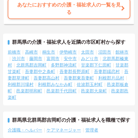
あなたにおすすめの介護・福祉求人の一覧を見
る
群馬県の介護・福祉求人を近隣の市区町村から探す
前橋市
高崎市
桐生市
伊勢崎市
太田市
沼田市
館林市
渋川市
藤岡市
富岡市
安中市
みどり市
北群馬郡榛東
村
北群馬郡吉岡町
多野郡神流町
甘楽郡下仁田町
甘楽郡
甘楽町
吾妻郡中之条町
吾妻郡長野原町
吾妻郡嬬恋村
吾
妻郡草津町
吾妻郡高山村
吾妻郡東吾妻町
利根郡片品村
利根郡川場村
利根郡みなかみ町
佐波郡玉村町
邑楽郡板倉
町
邑楽郡明和町
邑楽郡千代田町
邑楽郡大泉町
邑楽郡邑
楽町
群馬県北群馬郡吉岡町の介護・福祉求人を職種で探す
介護職・ヘルパー
ケアマネージャー
管理者