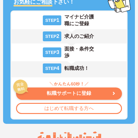
お気軽にご相談
下さい！
マイナビ介護
1
STEP
職にご登録
2
求人のご紹介
STEP
面接・条件交
3
STEP
渉
4
転職成功！
STEP
転職サポートに登録
はじめて転職する方へ