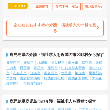
ここに注目！
ーナス・賞与あり
交通費支給
車通勤可
住宅手当・補助
資格取得サポー
あなたにおすすめの介護・福祉求人の一覧を見
る
鹿児島県の介護・福祉求人を近隣の市区町村から探す
鹿児島市
鹿屋市
枕崎市
阿久根市
出水市
指宿市
薩摩
川内市
日置市
曽於市
霧島市
いちき串木野市
南さつま
市
志布志市
奄美市
南九州市
伊佐市
姶良市
薩摩郡さ
つま町
曽於郡大崎町
肝属郡錦江町
肝属郡肝付町
大島郡
瀬戸内町
大島郡与論町
鹿児島県鹿児島市の介護・福祉求人を職種で探す
介護職・ヘルパー
生活相談員
看護助手
ケアマネージャー