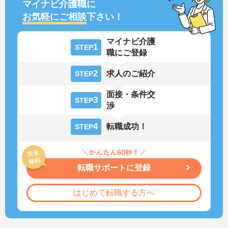
マイナビ介護職に
お気軽にご相談
下さい！
マイナビ介護
1
STEP
職にご登録
2
求人のご紹介
STEP
面接・条件交
3
STEP
渉
4
転職成功！
STEP
転職サポートに登録
はじめて転職する方へ