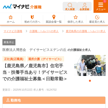
0
1
求人検索
会員登録
メニュー
ホーム
初めての方へ
面談会場一覧
保存した求人
最近見た求人
マイナビ介護職
介護職・ヘルパーの求人
鹿児島県の介護職・ヘルパー求人
募集停止
医療法人博悠会 デイサービスエデンの丘
の介護福祉士求人
正社員(正職員)
通所介護（デイサービス）
【鹿児島県／鹿児島市】住宅手
当・扶養手当あり！デイサービス
での介護福祉士募集＜日勤常勤＞
更新日：2025年10月22日 求人番号：9124702
勤務地