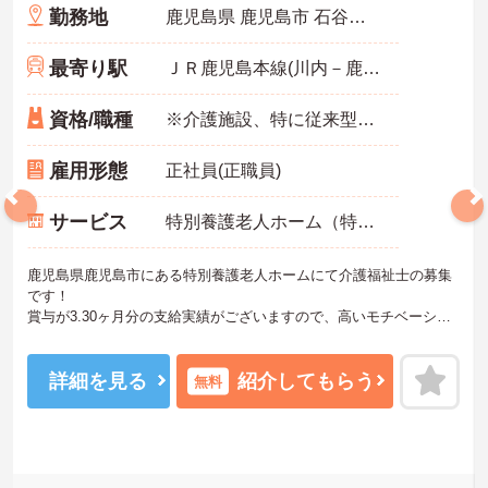
勤務地
鹿児島県 鹿児島市 石谷町3523
最寄り駅
ＪＲ鹿児島本線(川内－鹿児島中央)「薩摩松元駅」バス・車14分
資格/職種
※介護施設、特に従来型特別養護老人ホームでの介護経験あれば尚可
雇用形態
正社員(正職員)
サービス
特別養護老人ホーム（特養）
鹿児島県鹿児島市にある特別養護老人ホームにて介護福祉士の募集
です！
賞与が3.30ヶ月分の支給実績がございますので、高いモチベーショ
ンを保ってご就業頂けます♪
ご興味のある方には、面接対策ポイントなど、さらに詳細をお話し
いたしますのでお気軽にご相談ください！
詳細を見る
紹介してもらう
無料