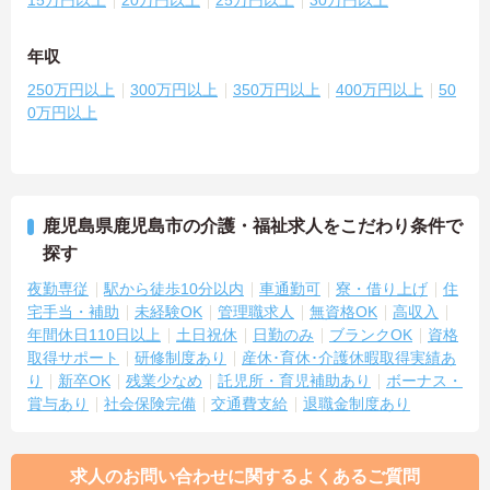
年収
250万円以上
300万円以上
350万円以上
400万円以上
50
0万円以上
鹿児島県鹿児島市の介護・福祉求人をこだわり条件で
探す
夜勤専従
駅から徒歩10分以内
車通勤可
寮・借り上げ
住
宅手当・補助
未経験OK
管理職求人
無資格OK
高収入
年間休日110日以上
土日祝休
日勤のみ
ブランクOK
資格
取得サポート
研修制度あり
産休･育休･介護休暇取得実績あ
り
新卒OK
残業少なめ
託児所・育児補助あり
ボーナス・
賞与あり
社会保険完備
交通費支給
退職金制度あり
求人のお問い合わせに関するよくあるご質問