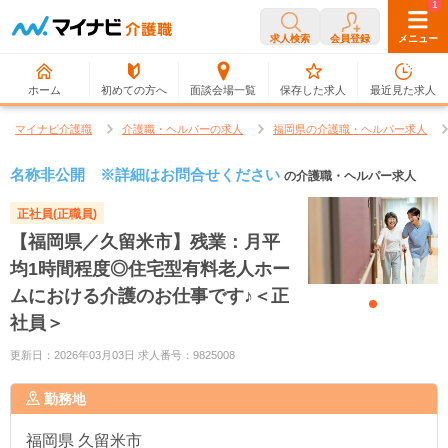
0
1
求人検索
会員登録
メニュー
ホーム
初めての方へ
面談会場一覧
保存した求人
最近見た求人
マイナビ介護職
介護職・ヘルパーの求人
福岡県の介護職・ヘルパー求人
名称非公開 ※詳細はお問合せください
の介護職・ヘルパー求人
正社員(正職員)
【福岡県／久留米市】残業：月平
均1時間程度◎住宅型有料老人ホー
ムにおける介護のお仕事です♪＜正
社員＞
更新日：2026年03月03日 求人番号：9825008
勤務地
福岡県
久留米市