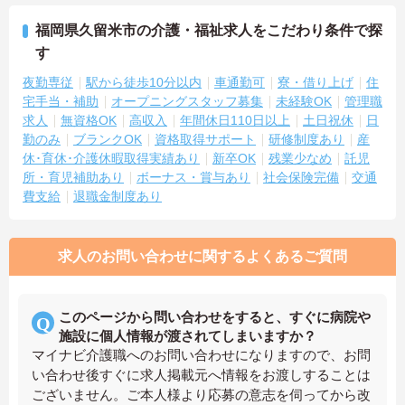
福岡県久留米市の介護・福祉求人をこだわり条件で探
す
夜勤専従
駅から徒歩10分以内
車通勤可
寮・借り上げ
住
宅手当・補助
オープニングスタッフ募集
未経験OK
管理職
求人
無資格OK
高収入
年間休日110日以上
土日祝休
日
勤のみ
ブランクOK
資格取得サポート
研修制度あり
産
休･育休･介護休暇取得実績あり
新卒OK
残業少なめ
託児
所・育児補助あり
ボーナス・賞与あり
社会保険完備
交通
費支給
退職金制度あり
求人のお問い合わせに関するよくあるご質問
このページから問い合わせをすると、すぐに病院や
施設に個人情報が渡されてしまいますか？
マイナビ介護職へのお問い合わせになりますので、お問
い合わせ後すぐに求人掲載元へ情報をお渡しすることは
ございません。ご本人様より応募の意志を伺ってから改