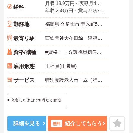
月収 18.9万円～夜勤月4回想定
給料
年収 258万円～賞与2.0か月想定
勤務地
福岡県 久留米市 荒木町552‐3
最寄り駅
西鉄天神大牟田線「津福駅」徒歩15分
資格/職種
■資格： ・介護職員初任者研修（ホームヘルパー2級）【必須】 ・介護職員実務者研修（ホームヘルパー1級）【必須（いずれか）】 ・介護福祉士【必須（いずれか）】 ■経験： ・介護業務の実務経験【必須】 ・PC入力スキル（入力程度）【必須】
雇用形態
正社員(正職員)
サービス
特別養護老人ホーム（特養）
―――――――――――――――
■ 充実した休日で無理なく勤務
―――――――――――――――
仕事とプライベートの両立を目指せる環境です
・年間休日112日
・月9日休み（2月は8日休み）
詳細を見る
紹介してもらう
無料
・夏季休暇や年末年始休暇あり