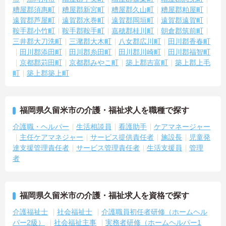
糟屋郡須惠町
糟屋郡新宮町
糟屋郡久山町
糟屋郡粕屋町
遠賀郡芦屋町
遠賀郡水巻町
遠賀郡岡垣町
遠賀郡遠賀町
鞍手郡小竹町
鞍手郡鞍手町
嘉穂郡桂川町
朝倉郡筑前町
三井郡大刀洗町
三潴郡大木町
八女郡広川町
田川郡香春町
田川郡添田町
田川郡糸田町
田川郡川崎町
田川郡福智町
京都郡苅田町
京都郡みやこ町
築上郡吉富町
築上郡上毛
町
築上郡築上町
福岡県久留米市の介護・福祉求人を職種で探す
介護職・ヘルパー
生活相談員
看護助手
ケアマネージャー
主任ケアマネジャー
サービス提供責任者
施設長
児童発
達支援管理責任者
サービス管理責任者
生活支援員
管理
者
福岡県久留米市の介護・福祉求人を資格で探す
介護福祉士
社会福祉士
介護職員初任者研修（ホームヘル
パー2級）
社会福祉主事
実務者研修（ホームヘルパー1