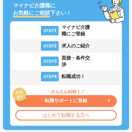
マイナビ介護職に
お気軽にご相談
下さい！
マイナビ介護
1
STEP
職にご登録
2
求人のご紹介
STEP
面接・条件交
3
STEP
渉
4
転職成功！
STEP
転職サポートに登録
はじめて転職する方へ