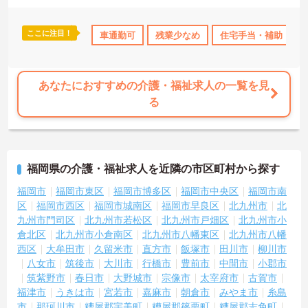
→ メリハリをつけながら長く働きやすい環境です♪
―――――――――――――――
ここに注目！
車通勤可
残業少なめ
住宅手当・補助
■ 手当充実で安定収入を実現
―――――――――――――――
各種手当が整っており収入アップを目指せます
・資格手当あり
あなたにおすすめの介護・福祉求人の一覧を見
・住宅手当あり
る
・夜勤手当や早出・遅出手当あり
→ 経験や資格を活かして安定した収入を目指せます♪
―――――――――――――――
■ 長期就業を支える福利厚生
福岡県の介護・福祉求人を近隣の市区町村から探す
―――――――――――――――
安心してキャリアを築きやすい職場です
福岡市
福岡市東区
福岡市博多区
福岡市中央区
福岡市南
・退職金制度あり
区
福岡市西区
福岡市城南区
福岡市早良区
北九州市
北
・再雇用制度あり
九州市門司区
北九州市若松区
北九州市戸畑区
北九州市小
・厚生資金貸付制度あり
倉北区
北九州市小倉南区
北九州市八幡東区
北九州市八幡
→ 将来を見据えて腰を据えて働きやすい環境です♪
西区
大牟田市
久留米市
直方市
飯塚市
田川市
柳川市
八女市
筑後市
大川市
行橋市
豊前市
中間市
小郡市
筑紫野市
春日市
大野城市
宗像市
太宰府市
古賀市
福津市
うきは市
宮若市
嘉麻市
朝倉市
みやま市
糸島
市
那珂川市
糟屋郡宇美町
糟屋郡篠栗町
糟屋郡志免町