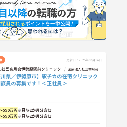
療
更新日：2025年07月14日
人社団杏月会伊勢原駅前クリニック
医療法人社団杏月会
奈川県／伊勢原市】駅チカの在宅クリニック
相談員の募集です！＜正社員＞
～550万円
※賞与2か月分含む
～550万円
※賞与2か月分含む