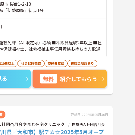
市 桜台1-2-13
線「伊勢原駅」徒歩1分
)
運転免許（AT限定可）必須 ■相談員経験2年以上 ■社
神保健福祉士、社会福祉主事任用資格お持ちの方歓迎
110日以上
社会保険完備
交通費支給
退職金制度あり
見る
無料
紹介してもらう
療
更新日：2025年05月30日
人社団杏月会やまと在宅クリニック
医療法人社団杏月会
川県／大和市】駅チカ☆2025年5月オープ