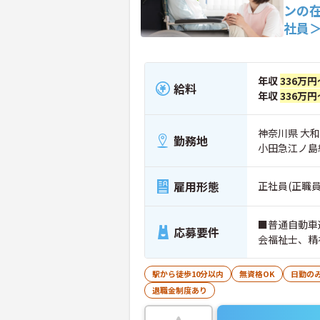
ンの
社員
年収
336万円
給料
年収
336万円
神奈川県 大和市
勤務地
小田急江ノ島
雇用形態
正社員(正職員
■普通自動車
応募要件
会福祉士、精
駅から徒歩10分以内
無資格OK
日勤の
退職金制度あり