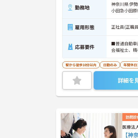
神奈川県 伊勢原
勤務地
小田急小田原
雇用形態
正社員(正職員
■普通自動車
応募要件
会福祉士、精
駅から徒歩10分以内
日勤のみ
年間休日
詳細を
訪問診
医療法
【神奈