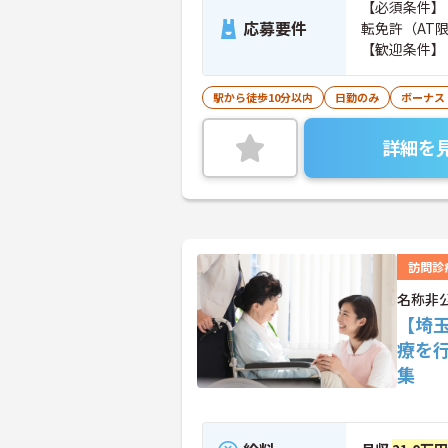
【必須条件】
応募要件
転免許（AT
【歓迎条件】
える方 ・人
る方 ・患者
駅から徒歩10分以内
日勤のみ
ボーナス
方 ・タブレ
院／クリニッ
詳細を
トリーチなど
訪問診
名称非
【埼
療を
集