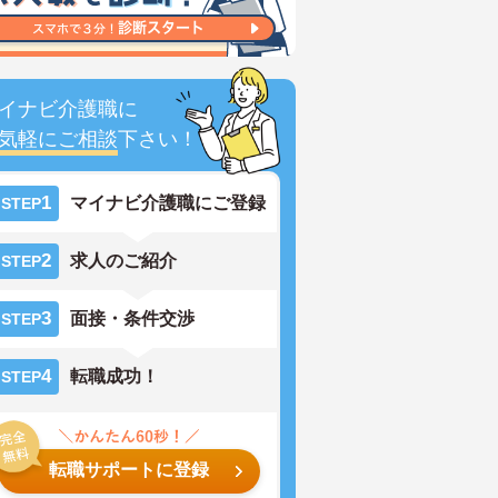
イナビ介護職に
気軽にご相談
下さい！
1
マイナビ介護職にご登録
STEP
2
求人のご紹介
STEP
3
面接・条件交渉
STEP
4
転職成功！
STEP
転職サポートに登録