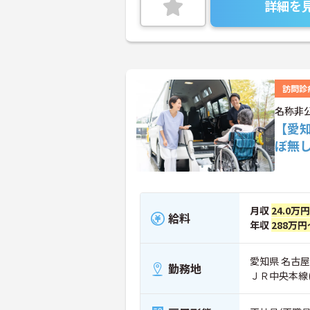
詳細を
訪問診
名称非
【愛
ぼ無
月収
24.0万
給料
年収
288万円
愛知県 名古
勤務地
ＪＲ中央本線