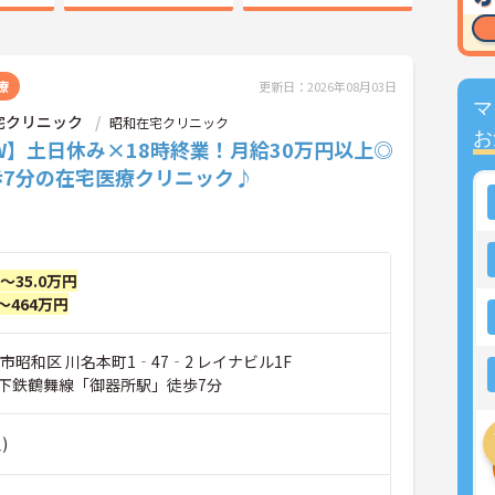
療
更新日：2026年08月03日
マ
宅クリニック
昭和在宅クリニック
お
W】土日休み×18時終業！月給30万円以上◎
歩7分の在宅医療クリニック♪
円～35.0万円
～464万円
市昭和区 川名本町1‐47‐2 レイナビル1F
下鉄鶴舞線「御器所駅」徒歩7分
)