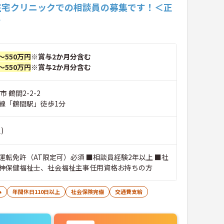
在宅クリニックでの相談員の募集です！＜正
＞
～550万円
※賞与2か月分含む
～550万円
※賞与2か月分含む
 鶴間2-2-2
線「鶴間駅」徒歩1分
)
運転免許（AT限定可）必須 ■相談員経験2年以上 ■社
神保健福祉士、社会福祉主事任用資格お持ちの方
み
年間休日110日以上
社会保険完備
交通費支給