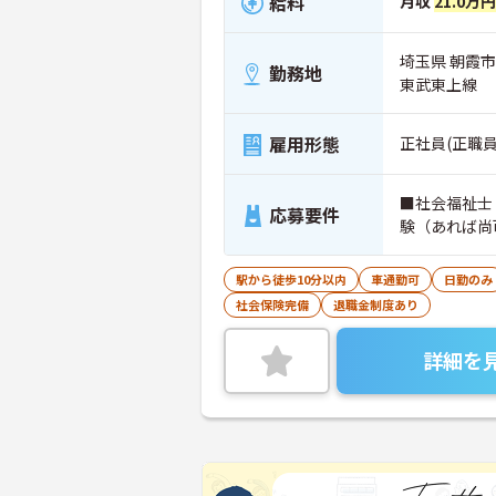
給料
月収
21.0万
埼玉県 朝霞市
勤務地
東武東上線
雇用形態
正社員(正職員
■社会福祉士
応募要件
験（あれば尚
駅から徒歩10分以内
車通勤可
日勤のみ
社会保険完備
退職金制度あり
詳細を