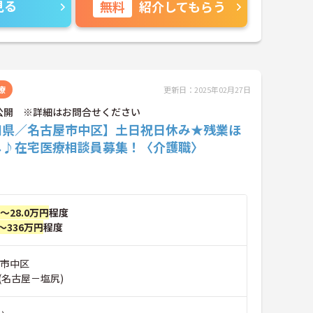
見る
無料
紹介してもらう
療
更新日：2025年02月27日
公開 ※詳細はお問合せください
知県／名古屋市中区】土日祝日休み★残業ほ
し♪在宅医療相談員募集！〈介護職〉
円～28.0万円
程度
～336万円
程度
屋市中区
(名古屋－塩尻)