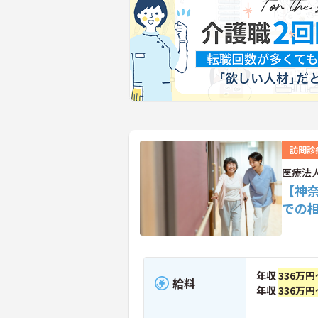
訪問診
医療法
【神
での
年収
336万円
給料
年収
336万円