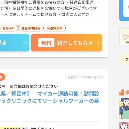
 ・精神保健福祉士資格をお持ちの方 ・普通自動車運
限定可）※日常的に運転をお願いする場合がございます
 ・人に優しくチームで動ける方 ・誠実に人と向き合
と接するのが好きな方 ・状況に応じて柔軟に対応でき
さまやご家族、関係機関とコミュニケーションが取れる
・賞与あり
社会保険完備
交通費支給
ットなどのデジタルツールを使用できる方 ・精神科病
ク／相談支援事業所／地域移行支援／相談支援／アウ
見る
無料
紹介してもらう
で3年以上の実務経験がある方
療
更新日：2026年03月24日
公開 ※詳細はお問合せください
玉県／朝霞市】 マイカー通勤可能！訪問診
行うクリニックにてソーシャルワーカーの募