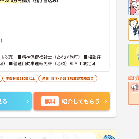
円～28.0万円
程度（諸手当込み）
)
（必須） ■精神保健福祉士（あれば尚可） ■相談経
可） ■普通自動車運転免許（必須）※ＡＴ限定可
年間休日110日以上
産休･育休･介護休暇取得実績あり
見る
無料
紹介してもらう