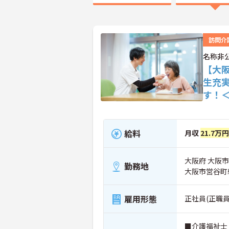
訪問介
名称非
【大
生充
す！
給料
月収
21.7万円
大阪府 大阪
勤務地
大阪市営谷町
雇用形態
正社員(正職員
■介護福祉士