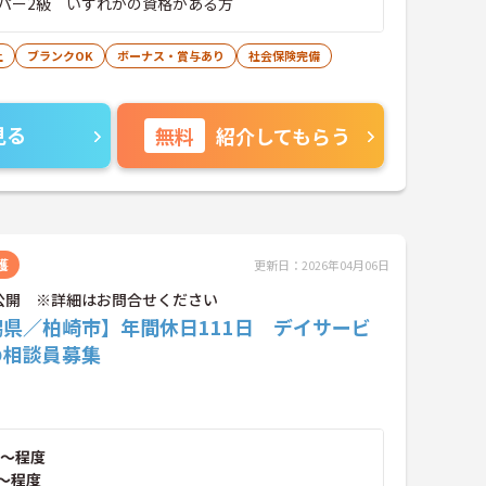
パー2級 いずれかの資格がある方
上
ブランクOK
ボーナス・賞与あり
社会保険完備
見る
無料
紹介してもらう
護
更新日：2026年04月06日
公開 ※詳細はお問合せください
潟県／柏崎市】年間休日111日 デイサービ
の相談員募集
～程度
～程度