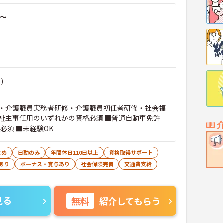
～
)
・介護職員実務者研修・介護職員初任者研修・社会福
祉主事任用のいずれかの資格必須 ■普通自動車免許
必須 ■未経験OK
なめ
日勤のみ
年間休日110日以上
資格取得サポート
あり
ボーナス・賞与あり
社会保険完備
交通費支給
見る
無料
紹介してもらう