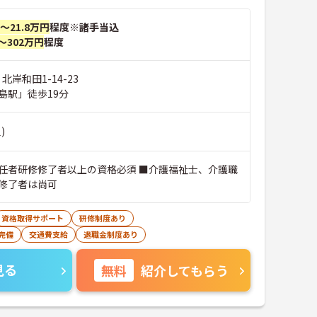
円～21.8万円
程度※諸手当込
～302万円
程度
北岸和田1-14-23
島駅」徒歩19分
)
任者研修修了者以上の資格必須 ■介護福祉士、介護職
修了者は尚可
資格取得サポート
研修制度あり
完備
交通費支給
退職金制度あり
見る
無料
紹介してもらう