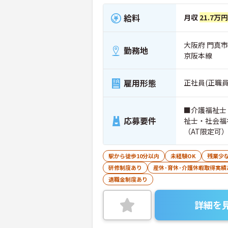
給料
月収
21.7万円
大阪府 門真市
勤務地
京阪本線
雇用形態
正社員(正職員
■介護福祉士
応募要件
祉士・社会福
（AT限定可）
駅から徒歩10分以内
未経験OK
残業少
研修制度あり
産休･育休･介護休暇取得実績
退職金制度あり
詳細を