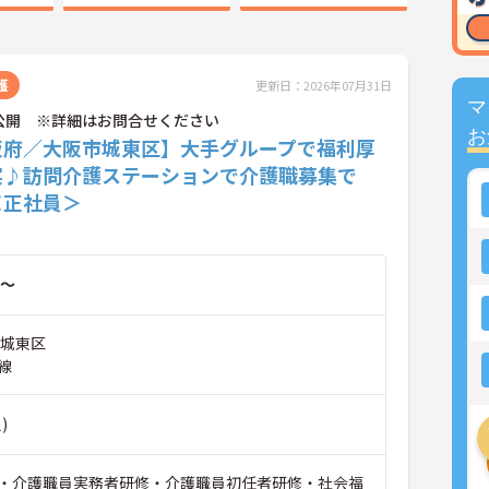
護
更新日：2026年07月31日
マ
公開 ※詳細はお問合せください
お
阪府／大阪市城東区】大手グループで福利厚
実♪訪問介護ステーションで介護職募集で
＜正社員＞
～
市城東区
線
)
・介護職員実務者研修・介護職員初任者研修・社会福