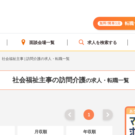
転職
無料!簡単1分
面談会場一覧
求人を検索する
社会福祉主事 | 訪問介護の求人・転職一覧
社会福祉主事の訪問介護
の求人・転職一覧
1
月収順
年収順