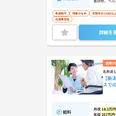
者研修、ヘル
車通勤可
残業少なめ
年間休日110日以
交通費支給
詳細を
訪問介
名称非
【新
スで
月収
18.2万円
給料
年収
257万円