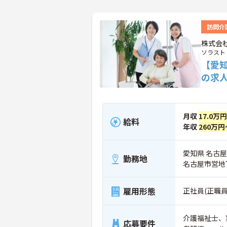
訪問介
株式会
ソラスト
【愛
の求
月収
17.0万
給料
年収
260万円
愛知県 名古屋
勤務地
名古屋市営地
雇用形態
正社員(正職員
介護福祉士、
応募要件