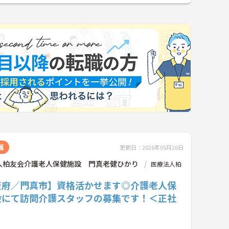
護
更新日：2026年05月26日
人柏友会介護老人保健施設 門真老健ひかり
医療法人柏
阪府／門真市】資格活かせます◎介護老人保
設にて訪問介護スタッフの募集です！＜正社