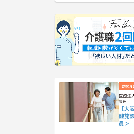
訪問介
医療法
友会
【大
健施
員＞