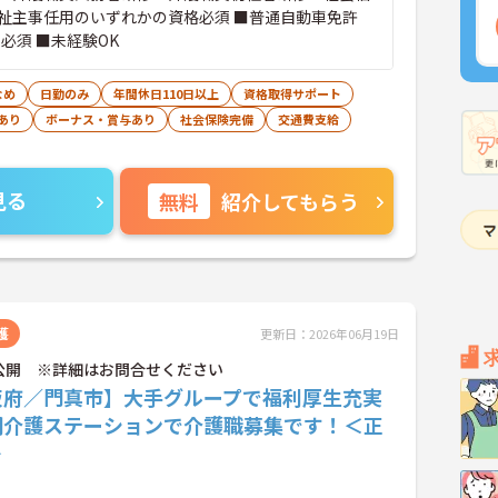
祉主事任用のいずれかの資格必須 ■普通自動車免許
必須 ■未経験OK
なめ
日勤のみ
年間休日110日以上
資格取得サポート
あり
ボーナス・賞与あり
社会保険完備
交通費支給
見る
無料
紹介してもらう
護
更新日：2026年06月19日
公開 ※詳細はお問合せください
阪府／門真市】大手グループで福利厚生充実
問介護ステーションで介護職募集です！＜正
＞