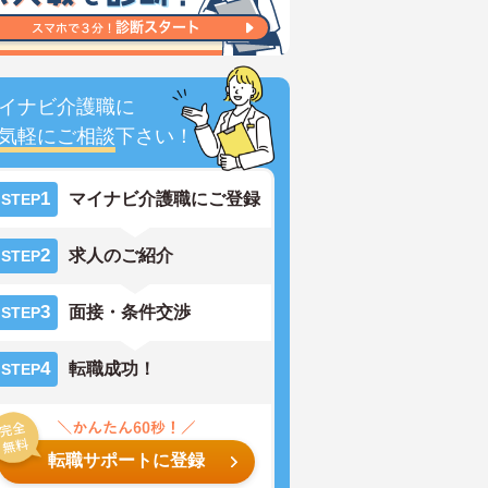
イナビ介護職に
気軽にご相談
下さい！
1
マイナビ介護職にご登録
STEP
2
求人のご紹介
STEP
3
面接・条件交渉
STEP
4
転職成功！
STEP
転職サポートに登録