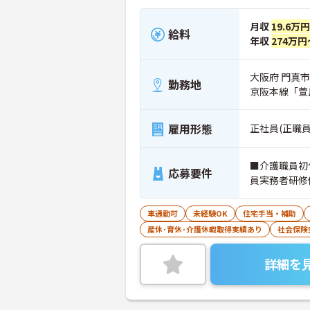
月収
19.6万
給料
年収
274万円
大阪府 門真市 
勤務地
京阪本線「萱
雇用形態
正社員(正職員
■介護職員初
応募要件
員実務者研修
車通勤可
未経験OK
住宅手当・補助
産休･育休･介護休暇取得実績あり
社会保険
詳細を