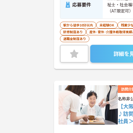
応募要件
祉士・社会福
（AT限定可）
駅から徒歩10分以内
未経験OK
残業少
研修制度あり
産休･育休･介護休暇取得実績
退職金制度あり
詳細を
訪問介
名称非
【大
♪訪
社員