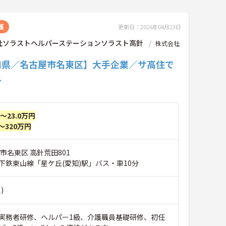
護
更新日：2026年04月23日
社ソラストヘルパーステーションソラスト高針
株式会社
知県／名古屋市名東区】大手企業／サ高住で
人
円～23.0万円
～320万円
市名東区 高針荒田801
下鉄東山線「星ケ丘(愛知)駅」バス・車10分
)
実務者研修、ヘルパー1級、介護職員基礎研修、初任