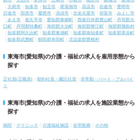
大府市
知多市
知立市
尾張旭市
高浜市
岩倉市
豊明市
日進市
田原市
愛西市
清須市
北名古屋市
弥富市
みよし市
あま市
長久手市
愛知郡東郷町
西春日井郡豊山町
丹羽郡大
口町
丹羽郡扶桑町
海部郡大治町
海部郡蟹江町
海部郡飛島村
知多郡阿久比町
知多郡東浦町
知多郡南知多町
知多郡美浜町
知多郡武豊町
額田郡幸田町
北設楽郡豊根村
東海市(愛知県)の介護・福祉の求人を雇用形態から
探す
正社員(正職員)
契約社員・嘱託社員
非常勤・パート・アルバイ
ト
東海市(愛知県)の介護・福祉の求人を施設業態から
探す
病院
クリニック
介護福祉施設
在宅医療
その他