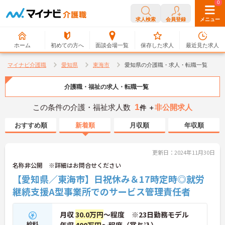
0
0
求人検索
会員登録
メニュー
ホーム
初めての方へ
面談会場一覧
保存した求人
最近見た求人
マイナビ介護職
愛知県
東海市
愛知県の介護職・求人・転職一覧
介護職・福祉の求人・転職一覧
1
この条件の介護・福祉求人数
非公開求人
件 ＋
おすすめ順
新着順
月収順
年収順
更新日：2024年11月30日
名称非公開 ※詳細はお問合せください
【愛知県／東海市】日祝休み＆17時定時◎就労
継続支援A型事業所でのサービス管理責任者
月収
30.0万円
～程度 ※23日勤務モデル
給料