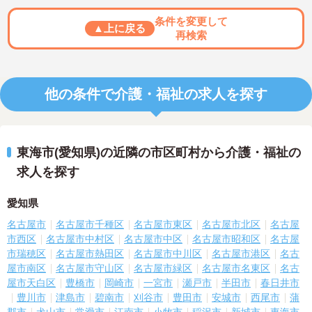
条件を変更して
▲上に戻る
再検索
他の条件で介護・福祉の求人を探す
東海市(愛知県)の近隣の市区町村から介護・福祉の
求人を探す
愛知県
名古屋市
名古屋市千種区
名古屋市東区
名古屋市北区
名古屋
市西区
名古屋市中村区
名古屋市中区
名古屋市昭和区
名古屋
市瑞穂区
名古屋市熱田区
名古屋市中川区
名古屋市港区
名古
屋市南区
名古屋市守山区
名古屋市緑区
名古屋市名東区
名古
屋市天白区
豊橋市
岡崎市
一宮市
瀬戸市
半田市
春日井市
豊川市
津島市
碧南市
刈谷市
豊田市
安城市
西尾市
蒲
郡市
犬山市
常滑市
江南市
小牧市
稲沢市
新城市
東海市