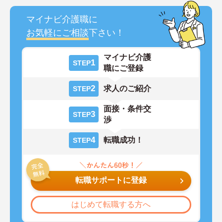
マイナビ介護職に
お気軽にご相談
下さい！
マイナビ介護
1
STEP
職にご登録
2
求人のご紹介
STEP
面接・条件交
3
STEP
渉
4
転職成功！
STEP
転職サポートに登録
はじめて転職する方へ