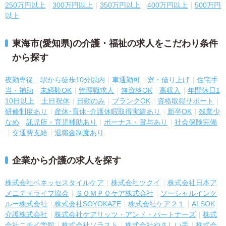
250万円以上
300万円以上
350万円以上
400万円以上
500万円
以上
東海市(愛知県)の介護・福祉の求人をこだわり条件
から探す
夜勤専従
駅から徒歩10分以内
車通勤可
寮・借り上げ
住宅手
当・補助
未経験OK
管理職求人
無資格OK
高収入
年間休日1
10日以上
土日祝休
日勤のみ
ブランクOK
資格取得サポート
研修制度あり
産休･育休･介護休暇取得実績あり
新卒OK
残業少
なめ
託児所・育児補助あり
ボーナス・賞与あり
社会保険完備
交通費支給
退職金制度あり
企業から介護の求人を探す
株式会社ベネッセスタイルケア
株式会社ツクイ
株式会社日本ア
メニティライフ協会
ＳＯＭＰＯケア株式会社
ソーシャルインク
ルー株式会社
株式会社SOYOKAZE
株式会社ケア２１
ALSOK
介護株式会社
株式会社ケアリッツ・アンド・パートナーズ
株式
会社ニチイ学館
株式会社ソラスト
株式会社やさしい手
株式会