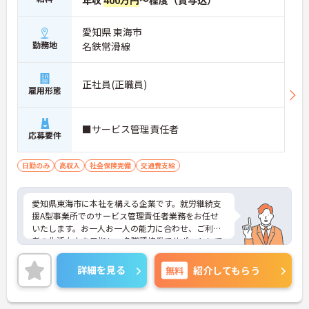
年収
400万円
～程度（賞与込）
愛知県 東海市
勤務地
名鉄常滑線
正社員(正職員)
雇用形態
■サービス管理責任者
応募要件
日勤のみ
高収入
社会保険完備
交通費支給
愛知県東海市に本社を構える企業です。就労継続支
援A型事業所でのサービス管理責任者業務をお任せ
いたします。お一人お一人の能力に合わせ、ご利用
者の生活向上を目指し、多職種協働でサポートして
います。ご興味ある方には、面接対策ポイントな
ど、さらに詳細をお話しいたしますのでお気軽にご
詳細を見る
無料
紹介してもらう
相談ください！