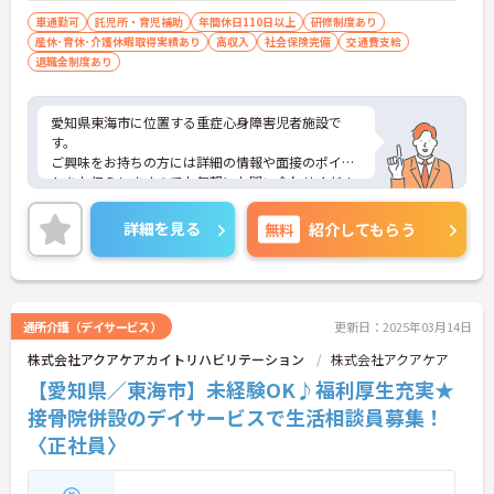
以上の児童福祉事業に従事した方） ■小学
車通勤可
託児所・育児補助
年間休日110日以上
研修制度あり
産休･育休･介護休暇取得実績あり
校、中学校、高等学校、または、中等教育
高収入
社会保険完備
交通費支給
退職金制度あり
学校の教諭資格をお持ちの方 ■社会福祉
士、または、精神保健福祉士資格をお持ち
の方 ※障害児者施設で児童指導員業務を経
愛知県東海市に位置する重症心身障害児者施設で
験された方は優遇します。
す。
ご興味をお持ちの方には詳細の情報や面接のポイン
トをお伝えしますのでお気軽にお問い合わせくださ
いませ。
詳細を見る
無料
紹介してもらう
通所介護（デイサービス）
更新日：2025年03月14日
株式会社アクアケアカイトリハビリテーション
株式会社アクアケア
【愛知県／東海市】未経験OK♪福利厚生充実★
接骨院併設のデイサービスで生活相談員募集！
〈正社員〉