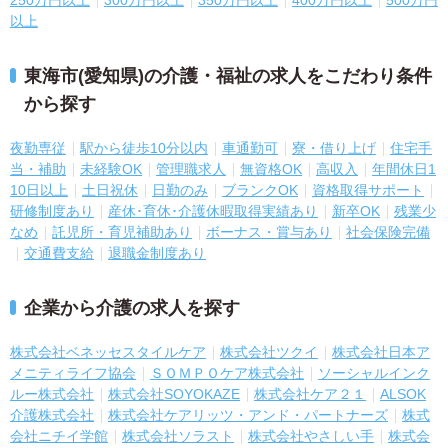
250万円以上
300万円以上
350万円以上
400万円以上
500万円
以上
東海市(愛知県)の介護・福祉の求人をこだわり条件
から探す
夜勤専従
駅から徒歩10分以内
車通勤可
寮・借り上げ
住宅手
当・補助
未経験OK
管理職求人
無資格OK
高収入
年間休日1
10日以上
土日祝休
日勤のみ
ブランクOK
資格取得サポート
研修制度あり
産休･育休･介護休暇取得実績あり
新卒OK
残業少
なめ
託児所・育児補助あり
ボーナス・賞与あり
社会保険完備
交通費支給
退職金制度あり
企業から介護の求人を探す
株式会社ベネッセスタイルケア
株式会社ツクイ
株式会社日本ア
メニティライフ協会
ＳＯＭＰＯケア株式会社
ソーシャルインク
ルー株式会社
株式会社SOYOKAZE
株式会社ケア２１
ALSOK
介護株式会社
株式会社ケアリッツ・アンド・パートナーズ
株式
会社ニチイ学館
株式会社ソラスト
株式会社やさしい手
株式会