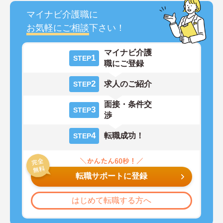
マイナビ介護職に
お気軽にご相談
下さい！
マイナビ介護
1
STEP
職にご登録
2
求人のご紹介
STEP
面接・条件交
3
STEP
渉
4
転職成功！
STEP
転職サポートに登録
はじめて転職する方へ