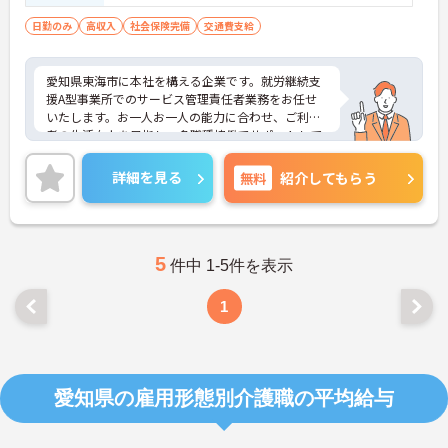
日勤のみ
高収入
社会保険完備
交通費支給
愛知県東海市に本社を構える企業です。就労継続支
援A型事業所でのサービス管理責任者業務をお任せ
いたします。お一人お一人の能力に合わせ、ご利用
者の生活向上を目指し、多職種協働でサポートして
います。ご興味ある方には、面接対策ポイントな
ど、さらに詳細をお話しいたしますのでお気軽にご
詳細を見る
無料
紹介してもらう
相談ください！
5
件中 1-5件を表示
1
愛知県の雇用形態別介護職の平均給与