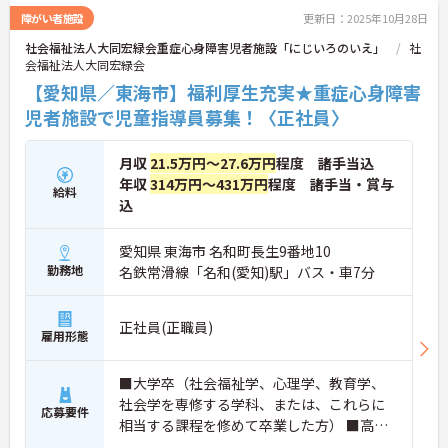
障がい者施設
更新日：2025年10月28日
社会福祉法人大同宏緑会重症心身障害児者施設「にじいろのいえ」
社
会福祉法人大同宏緑会
【愛知県／東海市】福利厚生充実★重症心身障害
児者施設で児童指導員募集！〈正社員〉
月収
21.5万円～27.6万円
程度 諸手当込
年収
314万円～431万円
程度 諸手当・賞与
給料
込
愛知県 東海市 名和町長生9番地10
勤務地
名鉄常滑線「名和(愛知)駅」バス・車7分
正社員(正職員)
雇用形態
■大学卒（社会福祉学、心理学、教育学、
社会学を専修する学科、または、これらに
応募要件
相当する課程を修めて卒業した方） ■高等
学校、または、中等教育学校卒（卒業後2年