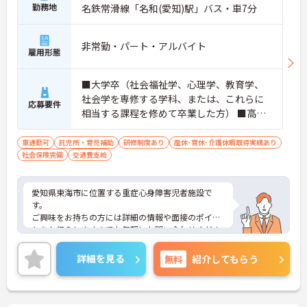
勤務地
名鉄常滑線「名和(愛知)駅」バス・車7分
非常勤・パート・アルバイト
雇用形態
■大学卒（社会福祉学、心理学、教育学、
社会学を専修する学科、または、これらに
応募要件
相当する課程を修めて卒業した方） ■高等
学校、または、中等教育学校卒（卒業後2年
以上の児童福祉事業に従事した方） ■小学
車通勤可
託児所・育児補助
研修制度あり
産休･育休･介護休暇取得実績あり
社会保険完備
交通費支給
校、中学校、高等学校、または、中等教育
学校の教諭資格をお持ちの方 ■社会福祉
士、または、精神保健福祉士資格をお持ち
愛知県東海市に位置する重症心身障害児者施設で
の方 ※障害児者施設で児童指導員業務を経
す。
験された方は優遇します。
ご興味をお持ちの方には詳細の情報や面接のポイン
トをお伝えしますのでお気軽にお問い合わせくださ
いませ。
詳細を見る
無料
紹介してもらう