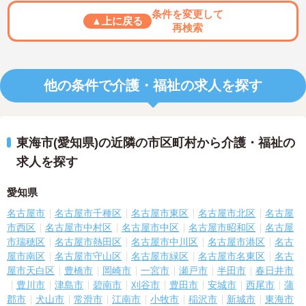
条件を変更して
▲上に戻る
再検索
他の条件で介護・福祉の求人を探す
東海市(愛知県)の近隣の市区町村から介護・福祉の
求人を探す
愛知県
名古屋市
名古屋市千種区
名古屋市東区
名古屋市北区
名古屋
市西区
名古屋市中村区
名古屋市中区
名古屋市昭和区
名古屋
市瑞穂区
名古屋市熱田区
名古屋市中川区
名古屋市港区
名古
屋市南区
名古屋市守山区
名古屋市緑区
名古屋市名東区
名古
屋市天白区
豊橋市
岡崎市
一宮市
瀬戸市
半田市
春日井市
豊川市
津島市
碧南市
刈谷市
豊田市
安城市
西尾市
蒲
郡市
犬山市
常滑市
江南市
小牧市
稲沢市
新城市
東海市