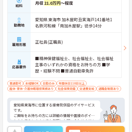
月収
21.0万円
～程度
給料
愛知県 東海市 加木屋町丑寅海戸141番地1
勤務地
名鉄河和線「南加木屋駅」徒歩14分
正社員(正職員)
雇用形態
■精神保健福祉士、社会福祉士、社会福祉
主事のいずれかの資格をお持ちの方 ■学
応募要件
歴・経験不問 ■普通自動車免許
車通勤可
未経験OK
日勤のみ
年間休日110日以上
産休･育休･介護休暇取得実績あり
社会保険完備
交通費支給
退職金制度あり
愛知県東海市に位置する接骨院併設のデイサービス
です。
ご興味をお持ちの方には詳細の情報や面接のポイン
トをお伝えしますのでお気軽にお問い合わせくださ
いませ。