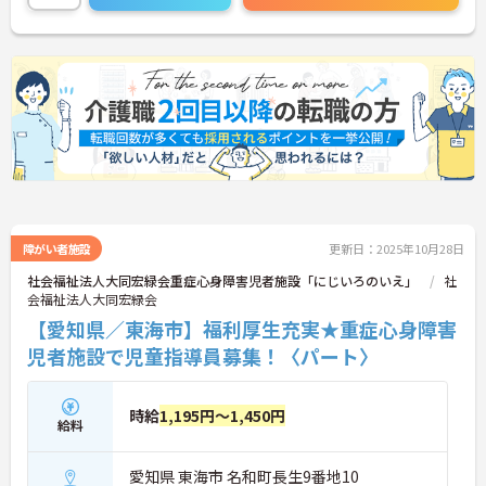
障がい者施設
更新日：2025年10月28日
社会福祉法人大同宏緑会重症心身障害児者施設「にじいろのいえ」
社
会福祉法人大同宏緑会
【愛知県／東海市】福利厚生充実★重症心身障害
児者施設で児童指導員募集！〈パート〉
時給
1,195円～1,450円
給料
愛知県 東海市 名和町長生9番地10