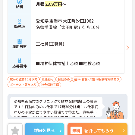
月収
23.9万円
～
給料
愛知県 東海市 大田町汐田1062
勤務地
名鉄常滑線「太田川駅」徒歩10分
正社員(正職員)
雇用形態
■精神保健福祉士必須 ■経験必須
応募要件
駅から徒歩10分以内
車通勤可
日勤のみ
産休･育休･介護休暇取得実績あり
ボーナス・賞与あり
社会保険完備
愛知県東海市のクリニックで精神保健福祉士の募集
です！日勤のみのお仕事で17時30分終業！お仕事終
わりの予定が立てやすい職場です◎また、資格手当
や勤務手当などの各種手当が充実しているのも嬉し
いポイント♪ご興味のある方は面接ポイントをお伝
えしますので、お気軽にご連絡ください！
詳細を見る
無料
紹介してもらう