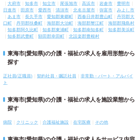
大府市
知多市
知立市
尾張旭市
高浜市
岩倉市
豊明市
日進市
田原市
愛西市
清須市
北名古屋市
弥富市
みよし市
あま市
長久手市
愛知郡東郷町
西春日井郡豊山町
丹羽郡大
口町
丹羽郡扶桑町
海部郡大治町
海部郡蟹江町
海部郡飛島村
知多郡阿久比町
知多郡東浦町
知多郡南知多町
知多郡美浜町
知多郡武豊町
額田郡幸田町
北設楽郡豊根村
東海市(愛知県)の介護・福祉の求人を雇用形態から
探す
正社員(正職員)
契約社員・嘱託社員
非常勤・パート・アルバイ
ト
東海市(愛知県)の介護・福祉の求人を施設業態から
探す
病院
クリニック
介護福祉施設
在宅医療
その他
東海市(愛知県)の介護・福祉の求人をサービス内容