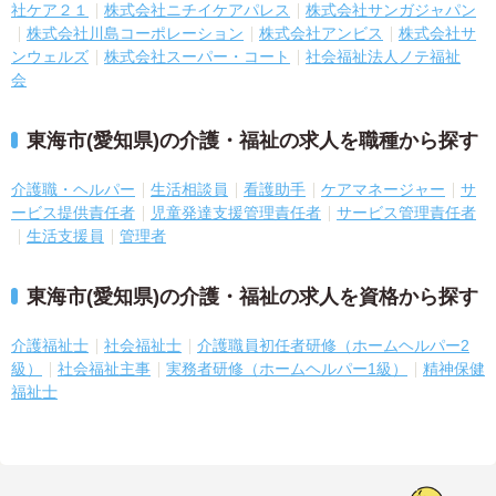
社ケア２１
株式会社ニチイケアパレス
株式会社サンガジャパン
株式会社川島コーポレーション
株式会社アンビス
株式会社サ
ンウェルズ
株式会社スーパー・コート
社会福祉法人ノテ福祉
会
東海市(愛知県)の介護・福祉の求人を職種から探す
介護職・ヘルパー
生活相談員
看護助手
ケアマネージャー
サ
ービス提供責任者
児童発達支援管理責任者
サービス管理責任者
生活支援員
管理者
東海市(愛知県)の介護・福祉の求人を資格から探す
介護福祉士
社会福祉士
介護職員初任者研修（ホームヘルパー2
級）
社会福祉主事
実務者研修（ホームヘルパー1級）
精神保健
福祉士