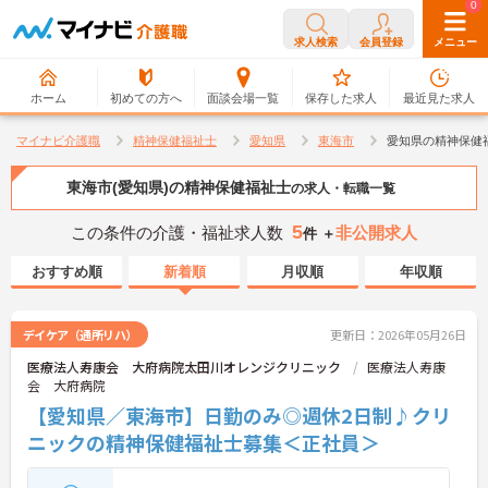
0
0
求人検索
会員登録
メニュー
ホーム
初めての方へ
面談会場一覧
保存した求人
最近見た求人
マイナビ介護職
精神保健福祉士
愛知県
東海市
愛知県の精神保健
東海市(愛知県)の精神保健福祉士
の求人・転職一覧
5
この条件の介護・福祉求人数
非公開求人
件 ＋
おすすめ順
新着順
月収順
年収順
デイケア（通所リハ）
更新日：2026年05月26日
医療法人寿康会 大府病院太田川オレンジクリニック
医療法人寿康
会 大府病院
【愛知県／東海市】日勤のみ◎週休2日制♪クリ
ニックの精神保健福祉士募集＜正社員＞