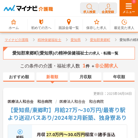
0
0
求人検索
会員登録
メニュー
ホーム
初めての方へ
面談会場一覧
保存した求人
最近見た求人
マイナビ介護職
精神保健福祉士
愛知県
愛知郡東郷町
愛知県の精
愛知郡東郷町(愛知県)の精神保健福祉士
の求人・転職一覧
1
この条件の介護・福祉求人数
非公開求人
件 ＋
おすすめ順
新着順
月収順
年収順
更新日：2025年04月04日
医療法人和合会 和合病院
医療法人和合会 和合病院
【愛知県/東郷町】月給27万～30万円/最寄り駅
より送迎バスあり/2024年2月新築、独身寮あり
月収
27.0万円～30.0万円
程度※諸手当込
給料