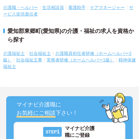
介護職・ヘルパー
生活相談員
看護助手
ケアマネージャー
サ
ービス提供責任者
愛知郡東郷町(愛知県)の介護・福祉の求人を資格か
ら探す
介護福祉士
社会福祉士
介護職員初任者研修（ホームヘルパー2
級）
社会福祉主事
実務者研修（ホームヘルパー1級）
精神保健
福祉士
マイナビ介護職に
お気軽にご相談
下さい！
マイナビ介護
1
STEP
職にご登録