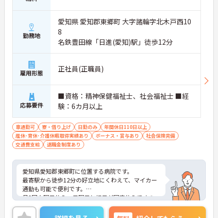
愛知県 愛知郡東郷町 大字諸輪字北木戸西10
8
勤務地
名鉄豊田線「日進(愛知)駅」徒歩12分
正社員(正職員)
雇用形態
■資格：精神保健福祉士、社会福祉士 ■経
応募要件
験：6カ月以上
車通勤可
寮・借り上げ
日勤のみ
年間休日110日以上
産休･育休･介護休暇取得実績あり
ボーナス・賞与あり
社会保険完備
交通費支給
退職金制度あり
愛知県愛知郡東郷町に位置する病院です。
最寄駅から徒歩12分の好立地にくわえて、マイカー
通勤も可能で便利です。
月2回土曜日休み、日曜日と祝日が固定休みですの
で、プライベートの予定が立てやすいです♪
賞与4.5ヶ月分実績あり！あなたの頑張りがきちんと