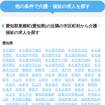
他の条件で介護・福祉の求人を探す
愛知郡東郷町(愛知県)の近隣の市区町村から介護・
福祉の求人を探す
愛知県
名古屋市
名古屋市千種区
名古屋市東区
名古屋市北区
名古屋
市西区
名古屋市中村区
名古屋市中区
名古屋市昭和区
名古屋
市瑞穂区
名古屋市熱田区
名古屋市中川区
名古屋市港区
名古
屋市南区
名古屋市守山区
名古屋市緑区
名古屋市名東区
名古
屋市天白区
豊橋市
岡崎市
一宮市
瀬戸市
半田市
春日井市
豊川市
津島市
碧南市
刈谷市
豊田市
安城市
西尾市
蒲
郡市
犬山市
常滑市
江南市
小牧市
稲沢市
新城市
東海市
大府市
知多市
知立市
尾張旭市
高浜市
岩倉市
豊明市
日進市
田原市
愛西市
清須市
北名古屋市
弥富市
みよし市
あま市
長久手市
愛知郡東郷町
西春日井郡豊山町
丹羽郡大
口町
丹羽郡扶桑町
海部郡大治町
海部郡蟹江町
海部郡飛島村
知多郡阿久比町
知多郡東浦町
知多郡南知多町
知多郡美浜町