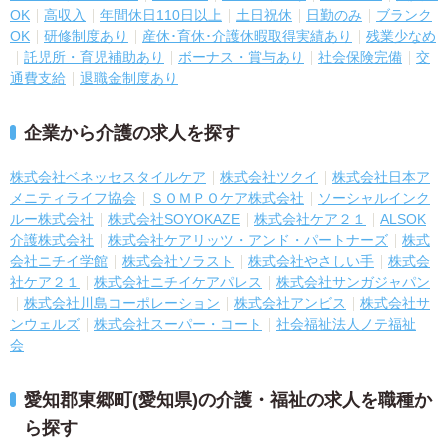
OK
高収入
年間休日110日以上
土日祝休
日勤のみ
ブランク
OK
研修制度あり
産休･育休･介護休暇取得実績あり
残業少なめ
託児所・育児補助あり
ボーナス・賞与あり
社会保険完備
交
通費支給
退職金制度あり
企業から介護の求人を探す
株式会社ベネッセスタイルケア
株式会社ツクイ
株式会社日本ア
メニティライフ協会
ＳＯＭＰＯケア株式会社
ソーシャルインク
ルー株式会社
株式会社SOYOKAZE
株式会社ケア２１
ALSOK
介護株式会社
株式会社ケアリッツ・アンド・パートナーズ
株式
会社ニチイ学館
株式会社ソラスト
株式会社やさしい手
株式会
社ケア２１
株式会社ニチイケアパレス
株式会社サンガジャパン
株式会社川島コーポレーション
株式会社アンビス
株式会社サ
ンウェルズ
株式会社スーパー・コート
社会福祉法人ノテ福祉
会
愛知郡東郷町(愛知県)の介護・福祉の求人を職種か
ら探す