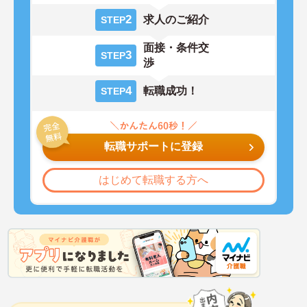
2
求人のご紹介
STEP
面接・条件交
3
STEP
渉
4
転職成功！
STEP
転職サポートに登録
はじめて転職する方へ