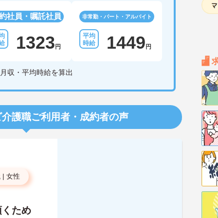
約社員・嘱託社員
非常勤・パート・アルバイト
1323
1449
円
円
月収・平均時給を算出
ビ介護職
ご利用者・成約者の声
代
|
女性
頂くため