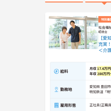
特別養
社会福
昭徳会
【愛
充実
＜介
月収
17.6万
給料
年収
280万円
愛知県 豊田市
勤務地
明知鉄道「明
雇用形態
正社員(正職員