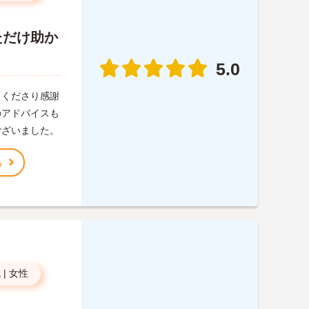
ただけ助か
5.0
てくださり感謝
のアドバイスも
ございました。
る
代
|
女性