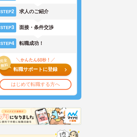
2
求人のご紹介
STEP
3
面接・条件交渉
STEP
4
転職成功！
STEP
転職サポートに登録
はじめて転職する方へ