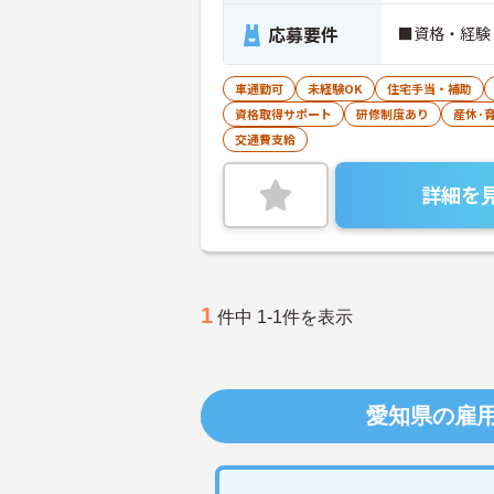
応募要件
■資格・経験
車通勤可
未経験OK
住宅手当・補助
資格取得サポート
研修制度あり
産休･
交通費支給
詳細を
1
件中 1-1件を表示
愛知県の雇