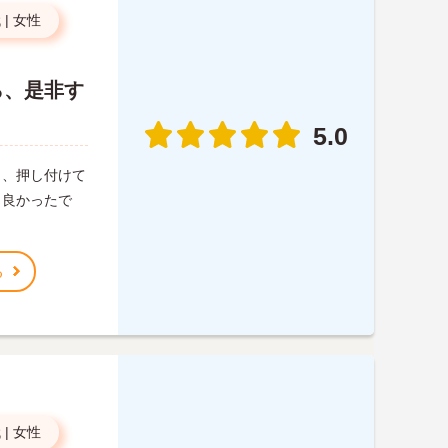
代
|
女性
ら、是非す
5.0
く、押し付けて
き良かったで
る
代
|
女性