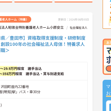
護老人ホーム（特養）
更新日：2026年08月05日
祉法人昭徳会特別養護老人ホーム小原安立
社会福祉法人
知県／豊田市】資格取得支援制度・研修制度
！創設100年の社会福祉法人母体！特養求人
護職＞
円～29.9万円
程度 諸手当込
～358万円
程度 諸手当込・賞与別途支給
 沢田町座内22番地
マ
智(明知)駅」バス・車30分
お
)