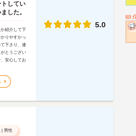
ートしてい
いました。
5.0
社か紹介して下
分かりやすかっ
めて下さり、連
りがとうござい
で、安心してお
る
代
|
男性