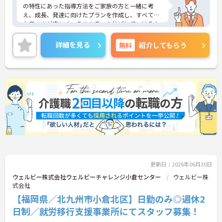
の特性にあった指導方法をご家族の方と一緒に考
え、成長、発達に向けたプランを作成し、すべての
お子さまが楽しく、そのカラーを伸ばしていけるよ
うに、各専門職が一眼となり全力でサポートしてい
ます。充実したワークライフバランスのもと、将来
詳細を見る
無料
紹介してもらう
的にもライフイベントを乗り越えて活躍できる環境
が整っており安心して長くご就業いただけます。子
どもが好きで子どもと関わる仕事をしたい方、育児
の経験を活かして保護者に寄り添える仕事をしたい
方、新しいことにチャレンジしていきたいという志
向性のある方などのご応募歓迎です。
ご興味ある方には、面接のポイントなど、さらに詳
細をお話致しますのでお気軽にご相談ください。
更新日：2026年06月30日
ウェルビー株式会社ウェルビーチャレンジ小倉センター
ウェルビー株
式会社
【福岡県／北九州市小倉北区】日勤のみ◎週休2
日制／就労移行支援事業所にてスタッフ募集！