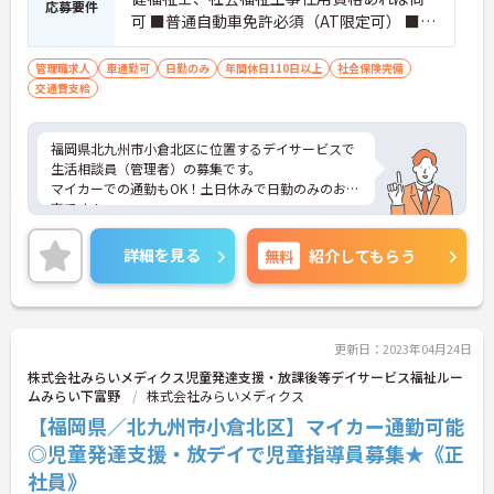
応募要件
可 ■普通自動車免許必須（AT限定可） ■経
験必須
管理職求人
車通勤可
日勤のみ
年間休日110日以上
社会保険完備
交通費支給
福岡県北九州市小倉北区に位置するデイサービスで
生活相談員（管理者）の募集です。
マイカーでの通勤もOK！土日休みで日勤のみのお仕
事です！
年間休日118日もありプライベートとの両立を目指
す方におすすめの環境です◎丁寧な研修とフォロー
詳細を見る
無料
紹介してもらう
体制で、経験に関わらず安心してスタートできま
す。
こちらの求人にご興味がございましたら面接のポイ
ントもお伝えしますので是非ご応募お待ちしており
ます。
更新日：2023年04月24日
株式会社みらいメディクス児童発達支援・放課後等デイサービス福祉ルー
ムみらい下富野
株式会社みらいメディクス
【福岡県／北九州市小倉北区】マイカー通勤可能
◎児童発達支援・放デイで児童指導員募集★《正
社員》