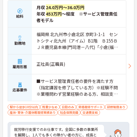
月収
24.0万円～36.0万円
年収
453万円
～程度 ※サービス管理責任
給料
者モデル
福岡県 北九州市小倉北区 京町3-1-1 セン
トシティ北九州（アイム）B1階 Ｂ155Ｂ
勤務地
ＪＲ鹿児島本線(門司港－八代)「小倉(福岡)
駅」徒歩3分
正社員(正職員)
雇用形態
■サービス管理責任者の要件を満たす方
（指定講習を修了している方）※経験不問
応募要件
※業種問わず営業経験のある方、相談支
援・直接支援の経験がある方歓迎
駅から徒歩10分以内
残業少なめ
日勤のみ
資格取得サポート
研修制度あり
産休･育休･介護休暇取得実績あり
社会保険完備
交通費支給
就労移行支援でのお仕事です。全国に多数の事業所
を展開し、1人でも多くの障がい者の方に、成長と