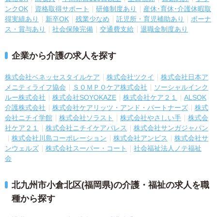
ンクOK
資格取得サポート
研修制度あり
産休･育休･介護休暇取
得実績あり
新卒OK
残業少なめ
託児所・育児補助あり
ボーナ
ス・賞与あり
社会保険完備
交通費支給
退職金制度あり
企業から介護の求人を探す
株式会社ベネッセスタイルケア
株式会社ツクイ
株式会社日本ア
メニティライフ協会
ＳＯＭＰＯケア株式会社
ソーシャルインク
ルー株式会社
株式会社SOYOKAZE
株式会社ケア２１
ALSOK
介護株式会社
株式会社ケアリッツ・アンド・パートナーズ
株式
会社ニチイ学館
株式会社ソラスト
株式会社やさしい手
株式会
社ケア２１
株式会社ニチイケアパレス
株式会社サンガジャパン
株式会社川島コーポレーション
株式会社アンビス
株式会社サ
ンウェルズ
株式会社スーパー・コート
社会福祉法人ノテ福祉
会
北九州市小倉北区(福岡県)の介護・福祉の求人を職
種から探す