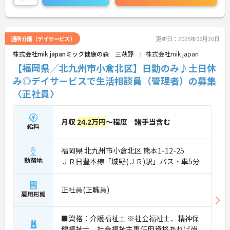
で、お気軽にお問い合わせください！
通所介護（デイサービス）
更新日：2025年06月30日
株式会社mik japanミック健康の森 三萩野
株式会社mik japan
【福岡県／北九州市小倉北区】日勤のみ♪土日休
み◎デイサービスで生活相談員（管理者）の募集
〈正社員〉
月収
24.2万円
～程度 諸手当含む
給料
福岡県 北九州市小倉北区 熊本1-12-25
勤務地
ＪＲ日豊本線「城野(ＪＲ)駅」バス・車5分
正社員(正職員)
雇用形態
■資格：介護福祉士 ※社会福祉士、精神保
健福祉士、社会福祉主事任用資格あれば尚