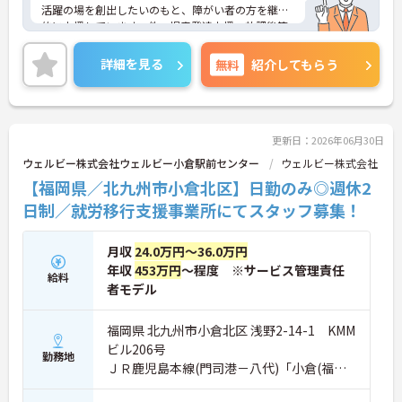
活躍の場を創出したいのもと、障がい者の方を継続
的に支援しています。他、児童発達支援、放課後等
デイサービスも展開しており安定感も抜群です。
ご興味ある方には、面接対策ポイントなど、さらに
詳細を見る
無料
紹介してもらう
詳細をお話しいたしますのでお気軽にご相談くださ
い！
更新日：2026年06月30日
ウェルビー株式会社ウェルビー小倉駅前センター
ウェルビー株式会社
【福岡県／北九州市小倉北区】日勤のみ◎週休2
日制／就労移行支援事業所にてスタッフ募集！
月収
24.0万円～36.0万円
年収
453万円
～程度 ※サービス管理責任
給料
者モデル
福岡県 北九州市小倉北区 浅野2-14-1 KMM
ビル206号
勤務地
ＪＲ鹿児島本線(門司港－八代)「小倉(福岡)
駅」徒歩4分