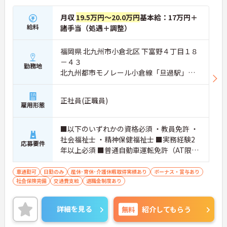
月収
19.5万円～20.0万円
基本給：17万円＋
給料
諸手当（処遇＋調整）
福岡県 北九州市小倉北区 下富野４丁目１８
－４３
勤務地
北九州都市モノレール小倉線「旦過駅」バ
ス・車9分
正社員(正職員)
雇用形態
■以下のいずれかの資格必須 ・教員免許 ・
社会福祉士 ・精神保健福祉士 ■実務経験2
応募要件
年以上必須 ■普通自動車運転免許（AT限定
可）必須
車通勤可
日勤のみ
産休･育休･介護休暇取得実績あり
ボーナス・賞与あり
社会保険完備
交通費支給
退職金制度あり
詳細を見る
無料
紹介してもらう