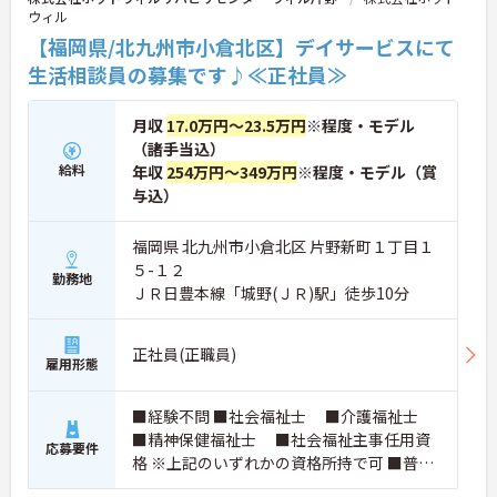
ウィル
【福岡県/北九州市小倉北区】デイサービスにて
生活相談員の募集です♪≪正社員≫
月収
17.0万円～23.5万円
※程度・モデル
（諸手当込）
給料
年収
254万円～349万円
※程度・モデル（賞
与込）
福岡県 北九州市小倉北区 片野新町１丁目１
５-１２
勤務地
ＪＲ日豊本線「城野(ＪＲ)駅」徒歩10分
正社員(正職員)
雇用形態
■経験不問 ■社会福祉士 ■介護福祉士
■精神保健福祉士 ■社会福祉主事任用資
応募要件
格 ※上記のいずれかの資格所持で可 ■普通
自動車運転免許 ※必須（ＡＴ限定可）