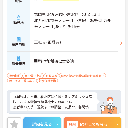
給料
福岡県 北九州市小倉北区 今町3-13-1
北九州都市モノレール小倉線「城野(北九州
勤務地
モノレール)駅」徒歩15分
正社員(正職員)
雇用形態
■精神保健福祉士必須
応募要件
車通勤可
寮・借り上げ
日勤のみ
産休･育休･介護休暇取得実績あり
ボーナス・賞与あり
社会保険完備
福岡県北九州市小倉北区に位置するケアミックス病
院における精神保健福祉士の募集です。
患者様の入院～退院までの調整・支援や、各関係機
関との連携などのお仕事を行っていただきます◎
職員給食あり！1食100円～140円でおいしいご飯が
食べられます♪
詳細を見る
無料
紹介してもらう
ご興味のある方には面接ポイントをお伝えしますの