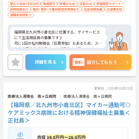
駅から徒歩10分以内
車通勤可
残業少なめ
日勤のみ
資格取得サポート
研修制度あり
産休･育休･介護休暇取得実績あり
社会保険完備
交通費支給
退職金制度あり
福岡県北九州市小倉北区に位置する、デイサービス
にて生活相談員の募集です♪
月に1回の社内勉強会（任意参加）もあるため、ス
キルを磨きながら働くことができます◎
ご興味ある方には、面接のポイントなど、さらに詳
細をお話致しますのでお気軽にご相談ください。
詳細を見る
無料
紹介してもらう
更新日：2026年02月23日
医療法人清陵会 南ヶ丘病院
医療法人清陵会 南ヶ丘病院
【福岡県／北九州市小倉北区】マイカー通勤可◎
ケアミックス病院における精神保健福祉士募集＜
正社員＞
月収
24.0万円～26.0万円