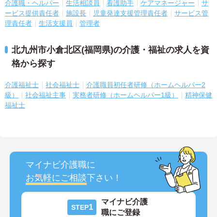
介護職・ヘルパー
生活相談員
看護助手
ケアマネージャー
サ
ービス提供責任者
施設長
児童発達支援管理責任者
サービス管
理責任者
生活支援員
管理者
北九州市小倉北区(福岡県)の介護・福祉の求人を資
格から探す
介護福祉士
社会福祉士
介護職員初任者研修（ホームヘルパー2
級）
社会福祉主事
実務者研修（ホームヘルパー1級）
精神保健
福祉士
マイナビ介護職に
お気軽にご相談
下さい！
マイナビ介護
1
STEP
職にご登録