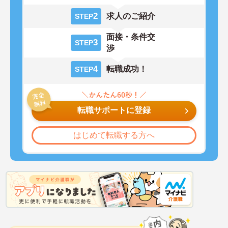
2
求人のご紹介
STEP
面接・条件交
3
STEP
渉
4
転職成功！
STEP
転職サポートに登録
はじめて転職する方へ