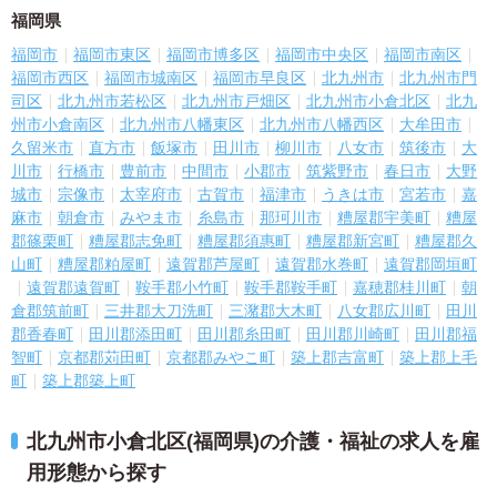
福岡県
福岡市
福岡市東区
福岡市博多区
福岡市中央区
福岡市南区
福岡市西区
福岡市城南区
福岡市早良区
北九州市
北九州市門
司区
北九州市若松区
北九州市戸畑区
北九州市小倉北区
北九
州市小倉南区
北九州市八幡東区
北九州市八幡西区
大牟田市
久留米市
直方市
飯塚市
田川市
柳川市
八女市
筑後市
大
川市
行橋市
豊前市
中間市
小郡市
筑紫野市
春日市
大野
城市
宗像市
太宰府市
古賀市
福津市
うきは市
宮若市
嘉
麻市
朝倉市
みやま市
糸島市
那珂川市
糟屋郡宇美町
糟屋
郡篠栗町
糟屋郡志免町
糟屋郡須惠町
糟屋郡新宮町
糟屋郡久
山町
糟屋郡粕屋町
遠賀郡芦屋町
遠賀郡水巻町
遠賀郡岡垣町
遠賀郡遠賀町
鞍手郡小竹町
鞍手郡鞍手町
嘉穂郡桂川町
朝
倉郡筑前町
三井郡大刀洗町
三潴郡大木町
八女郡広川町
田川
郡香春町
田川郡添田町
田川郡糸田町
田川郡川崎町
田川郡福
智町
京都郡苅田町
京都郡みやこ町
築上郡吉富町
築上郡上毛
町
築上郡築上町
北九州市小倉北区(福岡県)の介護・福祉の求人を雇
用形態から探す