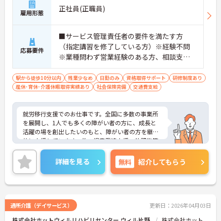
正社員(正職員)
雇用形態
■サービス管理責任者の要件を満たす方
（指定講習を修了している方）※経験不問
応募要件
※業種問わず営業経験のある方、相談支
援・直接支援の経験がある方歓迎
駅から徒歩10分以内
残業少なめ
日勤のみ
資格取得サポート
研修制度あり
産休･育休･介護休暇取得実績あり
社会保険完備
交通費支給
就労移行支援でのお仕事です。全国に多数の事業所
を展開し、1人でも多くの障がい者の方に、成長と
活躍の場を創出したいのもと、障がい者の方を継続
的に支援しています。他、児童発達支援、放課後等
デイサービスも展開しており安定感も抜群です。
ご興味ある方には、面接対策ポイントなど、さらに
詳細を見る
無料
紹介してもらう
詳細をお話しいたしますのでお気軽にご相談くださ
い！
通所介護（デイサービス）
更新日：2026年04月03日
株式会社ホットウィルリハビリセンター ウィル片野
株式会社ホット