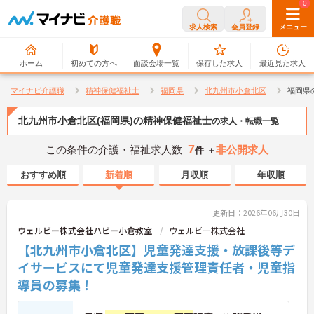
0
0
求人検索
会員登録
メニュー
ホーム
初めての方へ
面談会場一覧
保存した求人
最近見た求人
マイナビ介護職
精神保健福祉士
福岡県
北九州市小倉北区
福岡県
北九州市小倉北区(福岡県)の精神保健福祉士
の求人・転職一覧
7
この条件の介護・福祉求人数
非公開求人
件 ＋
おすすめ順
新着順
月収順
年収順
更新日：2026年06月30日
ウェルビー株式会社ハビー小倉教室
ウェルビー株式会社
【北九州市小倉北区】児童発達支援・放課後等デ
イサービスにて児童発達支援管理責任者・児童指
導員の募集！