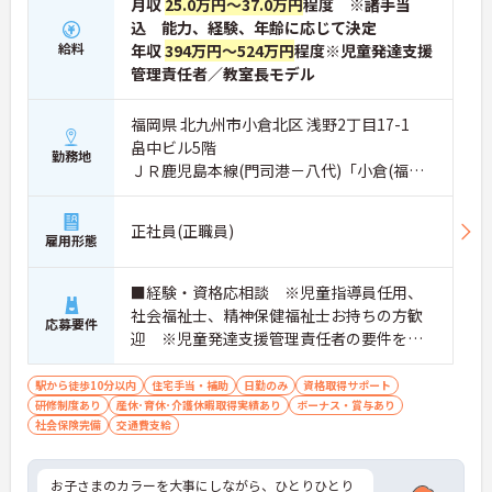
月収
25.0万円～37.0万円
程度 ※諸手当
込 能力、経験、年齢に応じて決定
給料
年収
394万円～524万円
程度※児童発達支援
管理責任者／教室長モデル
福岡県 北九州市小倉北区 浅野2丁目17-1
畠中ビル5階
勤務地
ＪＲ鹿児島本線(門司港－八代)「小倉(福岡)
駅」徒歩5分
正社員(正職員)
雇用形態
■経験・資格応相談 ※児童指導員任用、
社会福祉士、精神保健福祉士お持ちの方歓
応募要件
迎 ※児童発達支援管理責任者の要件を満
たす方（研修受講済の方）・保育・教育・
福祉業界の経験がある方・相談支援・直接
駅から徒歩10分以内
住宅手当・補助
日勤のみ
資格取得サポート
研修制度あり
産休･育休･介護休暇取得実績あり
支援の経験がある方歓迎
ボーナス・賞与あり
社会保険完備
交通費支給
お子さまのカラーを大事にしながら、ひとりひとり