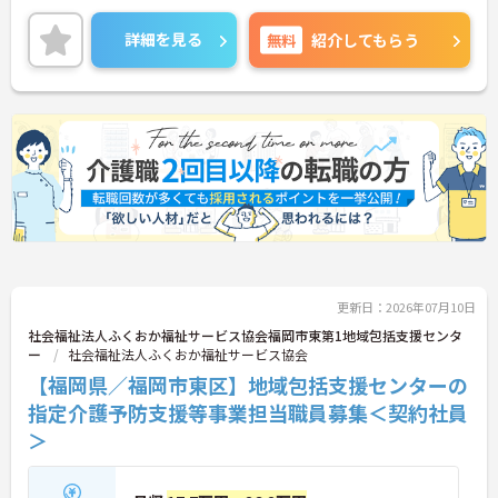
して働けます。
ご興味をお持ちの方はお気軽にお問い合わせくださ
詳細を見る
無料
紹介してもらう
い。
更新日：2026年07月10日
社会福祉法人ふくおか福祉サービス協会福岡市東第1地域包括支援センタ
ー
社会福祉法人ふくおか福祉サービス協会
【福岡県／福岡市東区】地域包括支援センターの
指定介護予防支援等事業担当職員募集＜契約社員
＞