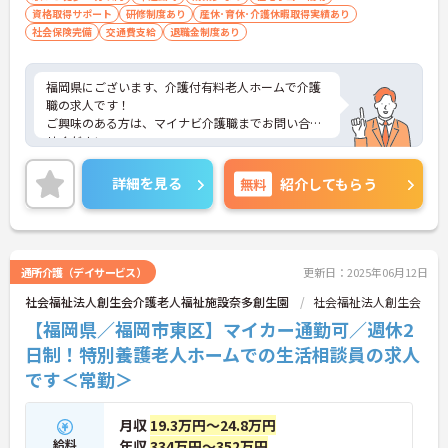
資格取得サポート
研修制度あり
産休･育休･介護休暇取得実績あり
社会保険完備
交通費支給
退職金制度あり
福岡県にございます、介護付有料老人ホームで介護
職の求人です！
ご興味のある方は、マイナビ介護職までお問い合わ
せください。
詳細を見る
無料
紹介してもらう
通所介護（デイサービス）
更新日：2025年06月12日
社会福祉法人創生会介護老人福祉施設奈多創生園
社会福祉法人創生会
【福岡県／福岡市東区】マイカー通勤可／週休2
日制！特別養護老人ホームでの生活相談員の求人
です＜常勤＞
月収
19.3万円～24.8万円
給料
年収
334万円～352万円