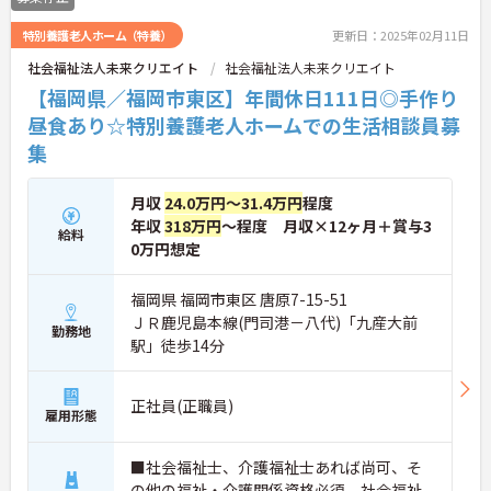
特別養護老人ホーム（特養）
更新日：2025年02月11日
社会福祉法人未来クリエイト
社会福祉法人未来クリエイト
【福岡県／福岡市東区】年間休日111日◎手作り
昼食あり☆特別養護老人ホームでの生活相談員募
集
月収
24.0万円～31.4万円
程度
年収
318万円
～程度 月収×12ヶ月＋賞与3
給料
0万円想定
福岡県 福岡市東区 唐原7-15-51
ＪＲ鹿児島本線(門司港－八代)「九産大前
勤務地
駅」徒歩14分
正社員(正職員)
雇用形態
■社会福祉士、介護福祉士あれば尚可、そ
の他の福祉・介護関係資格必須、社会福祉