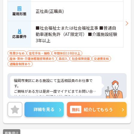
正社員(正職員)
雇用形態
■社会福祉士または社会福祉主事 ■普通自
動車運転免許（AT限定可） ■介護施設経験
応募要件
3年以上
残業少なめ
住宅手当・補助
年間休日110日以上
産休･育休･介護休暇取得実績あり
高収入
社会保険完備
交通費支給
退職金制度あり
福岡市東区にある施設にて生活相談員のお仕事で
す。
ご興味がある方は是非一度マイナビまでお問い合わ
せください。さらに詳細などお伝えします。
詳細を見る
無料
紹介してもらう
募集停止