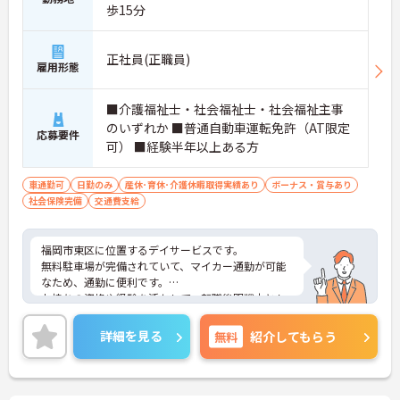
歩15分
正社員(正職員)
雇用形態
■介護福祉士・社会福祉士・社会福祉主事
のいずれか ■普通自動車運転免許（AT限定
応募要件
可） ■経験半年以上ある方
車通勤可
日勤のみ
産休･育休･介護休暇取得実績あり
ボーナス・賞与あり
社会保険完備
交通費支給
福岡市東区に位置するデイサービスです。
無料駐車場が完備されていて、マイカー通勤が可能
なため、通勤に便利です。
お持ちの資格や経験を活かして、転職後即戦力とし
て活躍できる環境があります。
ご興味をお持ちの方はお気軽にお問い合わせくださ
詳細を見る
無料
紹介してもらう
い。