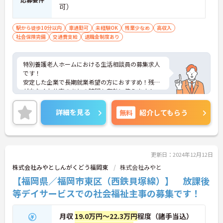
可）
駅から徒歩10分以内
車通勤可
未経験OK
残業少なめ
高収入
社会保険完備
交通費支給
退職金制度あり
特別養護老人ホームにおける生活相談員の募集求人
です！
安定した企業で長期就業希望の方におすすめ！残業
が少なくお仕事のあとの時間も有効に使えます！
ご興味ある方には、面接のポイントなど、さらに詳
細をお話致しますのでお気軽にご相談ください。
詳細を見る
無料
紹介してもらう
更新日：2024年12月12日
株式会社みやとしんがくどう福岡東
株式会社みやと
【福岡県／福岡市東区（西鉄貝塚線）】 放課後
等デイサービスでの社会福祉主事の募集です！
月収
19.0万円～22.3万円
程度（諸手当込）