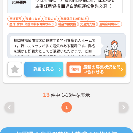
応募要件
主事任用資格 ■通自動車運転免許必須（Ａ
Ｔ限定可）
車通勤可
残業少なめ
日勤のみ
年間休日110日以上
産休･育休･介護休暇取得実績あり
社会保険完備
交通費支給
退職金制度あり
福岡県福岡市東区に位置する特別養護老人ホームで
す。若いスタッフが多く活気のある職場です。資格
を活かし即戦力としてご活躍いただけます。ご興味
のある方には、面接対策ポイントなど、さらに詳細
をお話しいたしますのでお気軽にご相談ください！
最新の募集状況を問
詳細を見る
無料
い合わせる
13
件中 1-13件を表示
1