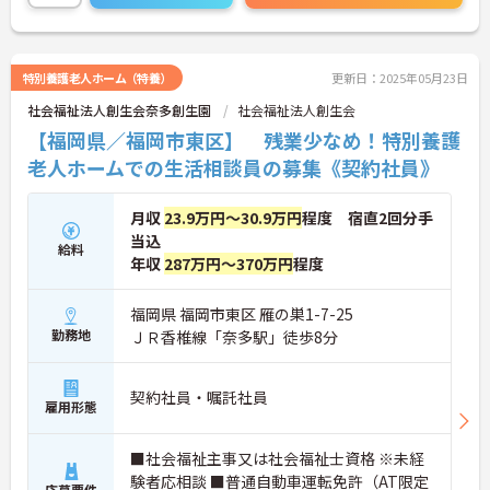
特別養護老人ホーム（特養）
更新日：2025年05月23日
社会福祉法人創生会奈多創生園
社会福祉法人創生会
【福岡県／福岡市東区】 残業少なめ！特別養護
老人ホームでの生活相談員の募集《契約社員》
月収
23.9万円～30.9万円
程度 宿直2回分手
当込
給料
年収
287万円～370万円
程度
福岡県 福岡市東区 雁の巣1-7-25
勤務地
ＪＲ香椎線「奈多駅」徒歩8分
契約社員・嘱託社員
雇用形態
■社会福祉主事又は社会福祉士資格 ※未経
験者応相談 ■普通自動車運転免許（AT限定
応募要件