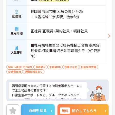
福岡県 福岡市東区 雁の巣1-7-25
勤務地
ＪＲ香椎線「奈多駅」徒歩8分
正社員(正職員) 契約社員・嘱託社員
雇用形態
■社会福祉主事又は社会福祉士資格 ※未経
験者応相談 ■普通自動車運転免許（AT限定
応募要件
可）
駅から徒歩10分以内
車通勤可
未経験OK
残業少なめ
社会保険完備
交通費支給
退職金制度あり
福岡県福岡市東区に位置する特別養護老人ホームに
て生活相談員の募集です！
日常生活のサポートから、グループでのレクリエー
ション、季節のイベントなど、人の温かみを感じら
れるメニューを提供しています
ご興味ある方には、面接のポイントなど、さらに詳
詳細を見る
無料
紹介してもらう
細をお話致しますのでお気軽にご相談ください。