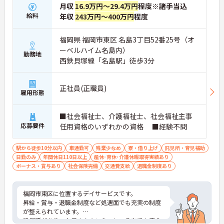
月収
16.9万円～29.4万円
程度※諸手当込
給料
年収
243万円～400万円
程度
福岡県 福岡市東区 名島3丁目52番25号（オ
ーベルハイム名島内）
勤務地
西鉄貝塚線「名島駅」徒歩3分
正社員(正職員)
雇用形態
■社会福祉士、介護福祉士、社会福祉主事
応募要件
任用資格のいずれかの資格 ■経験不問
駅から徒歩10分以内
車通勤可
残業少なめ
寮・借り上げ
託児所・育児補助
日勤のみ
年間休日110日以上
産休･育休･介護休暇取得実績あり
ボーナス・賞与あり
社会保険完備
交通費支給
退職金制度あり
福岡市東区に位置するデイサービスです。
昇給・賞与・退職金制度など処遇面でも充実の制度
が整えられています。
託児所があり、お子さんのいらっしゃる方でも安心