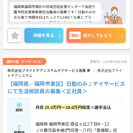
福岡県福岡市東区の地域包括支援センターで指定介
護予防支援等事業担当職員の募集です！日勤のみの
お仕事で年間休日はたっぷり124日！仕事とプライ
ベートを両立しやすい職場です◎また、法人独自の
育児支援制度があるので、ご家族がいる方でも安心
して働くことができます♪ご興味のある方は面接ポ
詳細を見る
無料
紹介してもらう
イントをお伝えしますので、お気軽にご相談くださ
い！
通所介護（デイサービス）
更新日：2026年05月08日
株式会社ブライトケアシステムデイサービス香椎 奏
株式会社ブライ
トケアシステム
【福岡県／福岡市東区】日勤のみ♪デイサービス
にて生活相談員の募集＜正社員＞
月収
25.0万円～28.0万円
程度※諸手当込
給料
福岡県 福岡市東区 香住ヶ丘2丁目4－12
ＪＲ鹿児島本線(門司港－八代)「香椎駅」徒
勤務地