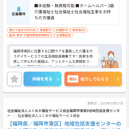
■未経験・無資格可能 ■ホームヘルパー2級
介護福祉士社会福祉士社会福祉主事をお持
応募要件
ちの方優遇
駅から徒歩10分以内
車通勤可
未経験OK
無資格OK
産休･育休･介護休暇取得実績あり
交通費支給
福岡市東区に位置する口腔ケアを重視した介護を行
うデイサービスでの生活相談員募集です！民家を改
修して作られた施設は、アットホームな雰囲気う落
ち着いた空間が広がっています。ご興味のある方に
は、面接対策ポイントなど、さらに詳細をお話しい
たしますので、お気軽にお問い合わせ下さい。
詳細を見る
無料
紹介してもらう
更新日：2026年05月27日
社会福祉法人ふくおか福祉サービス協会福岡市東第8地域包括支援センタ
ー
社会福祉法人ふくおか福祉サービス協会
【福岡県／福岡市東区】地域包括支援センターの