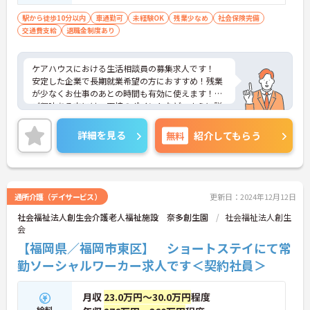
駅から徒歩10分以内
車通勤可
未経験OK
残業少なめ
社会保険完備
交通費支給
退職金制度あり
ケアハウスにおける生活相談員の募集求人です！
安定した企業で長期就業希望の方におすすめ！残業
が少なくお仕事のあとの時間も有効に使えます！
ご興味ある方には、面接のポイントなど、さらに詳
細をお話致しますのでお気軽にご相談ください。
詳細を見る
無料
紹介してもらう
通所介護（デイサービス）
更新日：2024年12月12日
社会福祉法人創生会介護老人福祉施設 奈多創生園
社会福祉法人創生
会
【福岡県／福岡市東区】 ショートステイにて常
勤ソーシャルワーカー求人です＜契約社員＞
月収
23.0万円～30.0万円
程度
給料