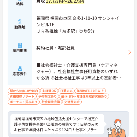
月収
17.7万円～26.2万円
給料
福岡県 福岡市東区 奈多1-10-10 サンシャイ
ンビル1F
勤務地
ＪＲ香椎線「奈多駅」徒歩5分
契約社員・嘱託社員
雇用形態
■社会福祉士・介護支援専門員（ケアマネ
ジャー）、社会福祉主事任用資格のいずれ
応募要件
か必須 ※社会福祉主事は3年以上の高齢者保
健福祉に関する相談経験が必要、社会福祉
士・介護支援専門員については経験不問 ■
駅から徒歩10分以内
未経験OK
日勤のみ
年間休日110日以上
資格取得サポート
普通自動車運転免許（AT限定可）あれば尚
研修制度あり
産休･育休･介護休暇取得実績あり
ボーナス・賞与あり
社会保険完備
交通費支給
可
福岡県福岡市東区の地域包括支援センターで指定介
護予防支援等事業担当職員の募集です！日勤のみの
お仕事で年間休日はたっぷり124日！仕事とプライ
ベートを両立しやすい職場です◎また、法人独自の