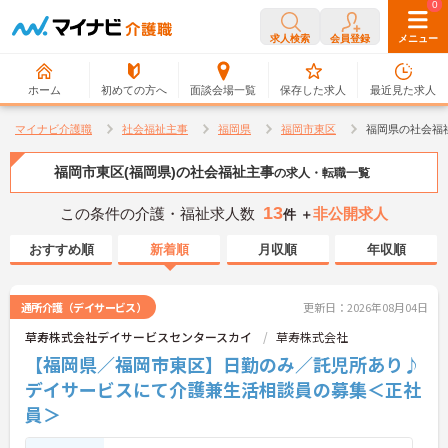
0
0
求人検索
会員登録
メニュー
ホーム
初めての方へ
面談会場一覧
保存した求人
最近見た求人
マイナビ介護職
社会福祉主事
福岡県
福岡市東区
福岡県の社会福
福岡市東区(福岡県)の社会福祉主事
の求人・転職一覧
13
この条件の介護・福祉求人数
非公開求人
件 ＋
おすすめ順
新着順
月収順
年収順
通所介護（デイサービス）
更新日：2026年08月04日
草寿株式会社デイサービスセンタースカイ
草寿株式会社
【福岡県／福岡市東区】日勤のみ／託児所あり♪
デイサービスにて介護兼生活相談員の募集＜正社
員＞