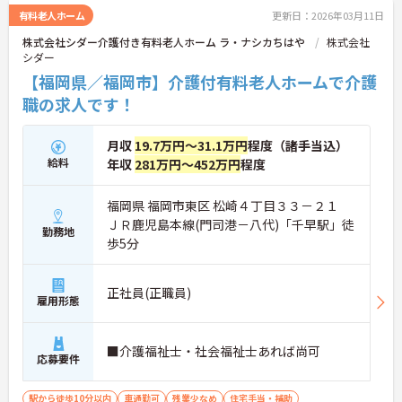
有料老人ホーム
更新日：2026年03月11日
株式会社シダー介護付き有料老人ホーム ラ・ナシカちはや
株式会社
シダー
【福岡県／福岡市】介護付有料老人ホームで介護
職の求人です！
月収
19.7万円～31.1万円
程度（諸手当込）
給料
年収
281万円～452万円
程度
福岡県 福岡市東区 松崎４丁目３３－２１
ＪＲ鹿児島本線(門司港－八代)「千早駅」徒
勤務地
歩5分
正社員(正職員)
雇用形態
■介護福祉士・社会福祉士あれば尚可
応募要件
駅から徒歩10分以内
車通勤可
残業少なめ
住宅手当・補助