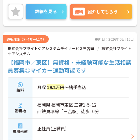
育児支援制度があるので、ご家族がいる方でも安心
して働くことができます♪ご興味のある方は面接ポ
詳細を見る
無料
紹介してもらう
イントをお伝えしますので、お気軽にご相談くださ
い！
通所介護（デイサービス）
更新日：2026年06月16日
株式会社ブライトケアシステムデイサービス三苫輝
株式会社ブライト
ケアシステム
【福岡市／東区】無資格・未経験可能な生活相談
員募集◎マイカー通勤可能です
月収
19.2万円
～諸手当込
給料
福岡県 福岡市東区 三苫1-5-12
勤務地
西鉄貝塚線「三苫駅」徒歩10分
正社員(正職員)
雇用形態