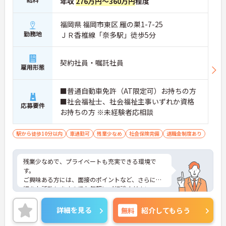
年収
276万円～360万円
程度
福岡県 福岡市東区 雁の巣1-7-25
勤務地
ＪＲ香椎線「奈多駅」徒歩5分
契約社員・嘱託社員
雇用形態
■普通自動車免許（AT限定可）お持ちの方
■社会福祉士、社会福祉主事いずれか資格
応募要件
お持ちの方 ※未経験者応相談
駅から徒歩10分以内
車通勤可
残業少なめ
社会保険完備
退職金制度あり
残業少なめで、プライベートも充実できる環境で
す。
ご興味ある方には、面接のポイントなど、さらに詳
細をお話致しますのでお気軽にご相談ください。
詳細を見る
無料
紹介してもらう