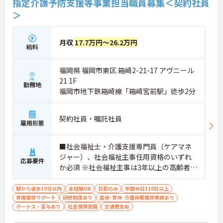
指定介護予防支援等事業担当職員募集＜契約社員
＞
月収
17.7万円～26.2万円
給料
福岡県 福岡市東区 箱崎2-21-17 アヴニール
21 1F
勤務地
福岡市地下鉄箱崎線「箱崎宮前駅」徒歩2分
契約社員・嘱託社員
雇用形態
■社会福祉士・介護支援専門員（ケアマネ
ジャー）、社会福祉主事任用資格のいずれ
応募要件
か必須 ※社会福祉主事は3年以上の高齢者保
健福祉に関する相談経験が必要、社会福祉
士・介護支援専門員については経験不問 ■
駅から徒歩10分以内
未経験OK
日勤のみ
年間休日110日以上
資格取得サポート
普通自動車運転免許（AT限定可）あれば尚
研修制度あり
産休･育休･介護休暇取得実績あり
ボーナス・賞与あり
社会保険完備
交通費支給
可