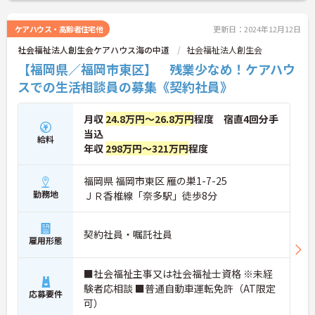
ケアハウス・高齢者住宅他
更新日：2024年12月12日
社会福祉法人創生会ケアハウス海の中道
社会福祉法人創生会
【福岡県／福岡市東区】 残業少なめ！ケアハウ
スでの生活相談員の募集《契約社員》
月収
24.8万円～26.8万円
程度 宿直4回分手
当込
給料
年収
298万円～321万円
程度
福岡県 福岡市東区 雁の巣1-7-25
勤務地
ＪＲ香椎線「奈多駅」徒歩8分
契約社員・嘱託社員
雇用形態
■社会福祉主事又は社会福祉士資格 ※未経
験者応相談 ■普通自動車運転免許（AT限定
応募要件
可）