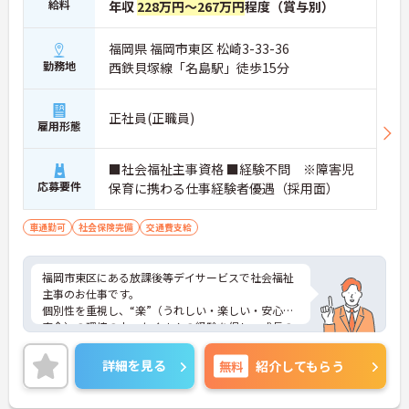
給料
年収
228万円～267万円
程度（賞与別）
福岡県 福岡市東区 松崎3-33-36
勤務地
西鉄貝塚線「名島駅」徒歩15分
正社員(正職員)
雇用形態
■社会福祉主事資格 ■経験不問 ※障害児
応募要件
保育に携わる仕事経験者優遇（採用面）
車通勤可
社会保険完備
交通費支給
福岡市東区にある放課後等デイサービスで社会福祉
主事のお仕事です。
個別性を重視し、“楽”（うれしい・楽しい・安心・
安全）の環境の中、たくさんの経験を促し、成長の
手助けを行います。
ご興味がある方は是非一度マイナビまでお問い合わ
詳細を見る
無料
紹介してもらう
せください。さらに詳細などお伝えします！