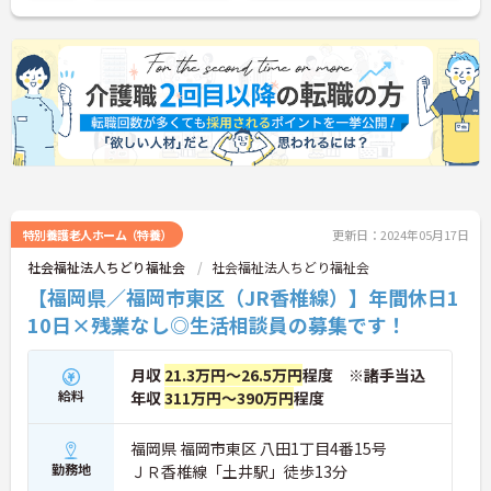
特別養護老人ホーム（特養）
更新日：2024年05月17日
社会福祉法人ちどり福祉会
社会福祉法人ちどり福祉会
【福岡県／福岡市東区（JR香椎線）】年間休日1
10日×残業なし◎生活相談員の募集です！
月収
21.3万円～26.5万円
程度 ※諸手当込
給料
年収
311万円～390万円
程度
福岡県 福岡市東区 八田1丁目4番15号
勤務地
ＪＲ香椎線「土井駅」徒歩13分