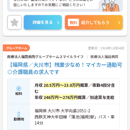
話しいたしますのでお気軽にご相談ください！
詳細を見る
無料
紹介してもらう
グループホーム
更新日：2024年12月04日
医療法人福田病院グループホームスマイルライフ
医療法人福田病院
【福岡県／大川市】残業少なめ！マイカー通勤可
◎介護職員の求人です
月収
20.5万円～23.0万円
概算／夜勤4回分含
む
給料
年収
246万円～276万円
概算／別途賞与支給
福岡県 大川市 大字向島1051-2
西鉄天神大牟田線「蒲池(福岡)駅」バス・車
勤務地
14分