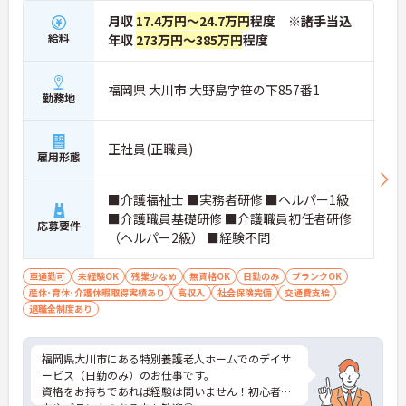
月収
17.4万円～24.7万円
程度 ※諸手当込
給料
年収
273万円～385万円
程度
福岡県 大川市 大野島字笹の下857番1
勤務地
正社員(正職員)
雇用形態
■介護福祉士 ■実務者研修 ■ヘルパー1級
■介護職員基礎研修 ■介護職員初任者研修
応募要件
（ヘルパー2級） ■経験不問
車通勤可
未経験OK
残業少なめ
無資格OK
日勤のみ
ブランクOK
産休･育休･介護休暇取得実績あり
高収入
社会保険完備
交通費支給
退職金制度あり
福岡県大川市にある特別養護老人ホームでのデイサ
ービス（日勤のみ）のお仕事です。
資格をお持ちであれば経験は問いません！初心者の