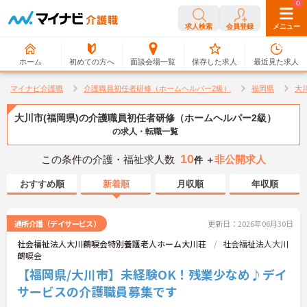
0
0
求人検索
会員登録
メニュー
ホーム
初めての方へ
面談会場一覧
保存した求人
最近見た求人
マイナビ介護職
介護職員初任者研修（ホームヘルパー2級）
福岡県
大
大川市(福岡県)の介護職員初任者研修（ホームヘルパー2級）
の求人・転職一覧
10
この条件の介護・福祉求人数
非公開求人
件 ＋
おすすめ順
新着順
月収順
年収順
通所介護（デイサービス）
更新日：2026年06月30日
社会福祉法人大川鶴唳会特別養護老人ホーム大川荘
社会福祉法人大川
鶴唳会
【福岡県/大川市】未経験OK！残業少なめ♪デイ
サービスの介護職員募集です