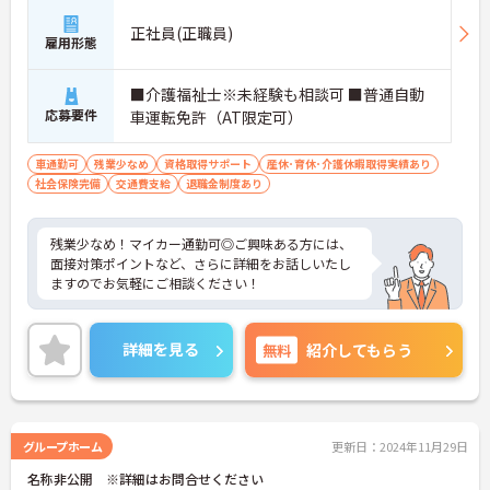
正社員(正職員)
雇用形態
■介護福祉士※未経験も相談可 ■普通自動
応募要件
車運転免許（AT限定可）
車通勤可
残業少なめ
資格取得サポート
産休･育休･介護休暇取得実績あり
社会保険完備
交通費支給
退職金制度あり
残業少なめ！マイカー通勤可◎ご興味ある方には、
面接対策ポイントなど、さらに詳細をお話しいたし
ますのでお気軽にご相談ください！
詳細を見る
無料
紹介してもらう
グループホーム
更新日：2024年11月29日
名称非公開 ※詳細はお問合せください