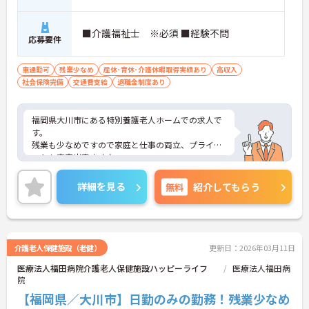
■介護福祉士 ※必須 ■経験不問
応募要件
車通勤可
残業少なめ
産休･育休･介護休暇取得実績あり
高収入
社会保険完備
交通費支給
退職金制度あり
福岡県大川市にある特別養護老人ホームでの求人で
す。
残業も少なめですので家庭と仕事の両立、プライベ
ートも充実出来ます♪
賞与4.50ヶ月分支給実績もあり、頑張りがしっかり
と反映されるのもおすすめしたいポイントのひとつ
詳細を見る
無料
紹介してもらう
☆
駐車場が完備されていて、マイカー通勤が可能なた
め、通勤に便利です。
ご興味がある方は是非一度マイナビまでお問合せ下
さい。更に詳細などお伝えします。
介護老人保健施設（老健）
更新日：2026年03月11日
医療法人福田病院介護老人保健施設ハッピーライフ
医療法人福田病
院
【福岡県／大川市】日勤のみの勤務！残業少なめ