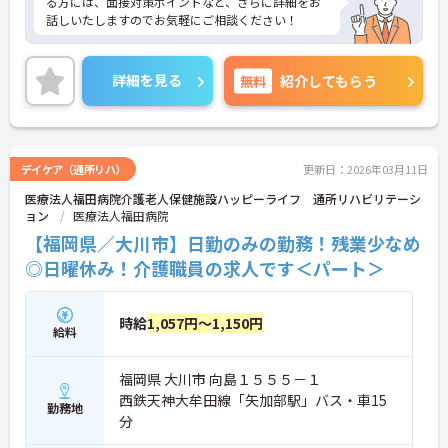
る方には、面接対策ポイントなど、さらに詳細をお
話しいたしますのでお気軽にご相談ください！
詳細を見る
無料
紹介してもらう
デイケア（通所リハ）
更新日：2026年03月11日
医療法人福田病院介護老人保健施設ハッピーライフ 通所リハビリテーシ
ョン
医療法人福田病院
【福岡県／大川市】日勤のみの勤務！残業少なめ
◎日曜休み！介護職員の求人です＜パート＞
時給
1,057円～1,150円
給料
福岡県 大川市 向島１５５５－１
西鉄天神大牟田線「矢加部駅」バス・車15
勤務地
分