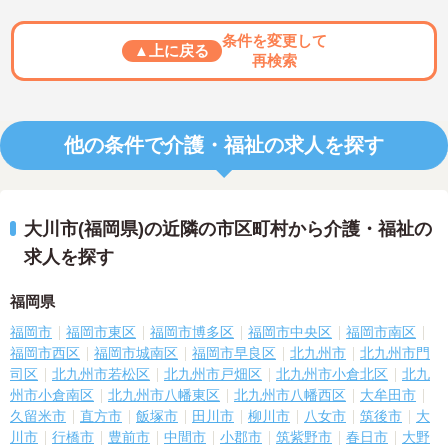
条件を変更して
▲上に戻る
再検索
他の条件で介護・福祉の求人を探す
大川市(福岡県)の近隣の市区町村から介護・福祉の
求人を探す
福岡県
福岡市
福岡市東区
福岡市博多区
福岡市中央区
福岡市南区
福岡市西区
福岡市城南区
福岡市早良区
北九州市
北九州市門
司区
北九州市若松区
北九州市戸畑区
北九州市小倉北区
北九
州市小倉南区
北九州市八幡東区
北九州市八幡西区
大牟田市
久留米市
直方市
飯塚市
田川市
柳川市
八女市
筑後市
大
川市
行橋市
豊前市
中間市
小郡市
筑紫野市
春日市
大野