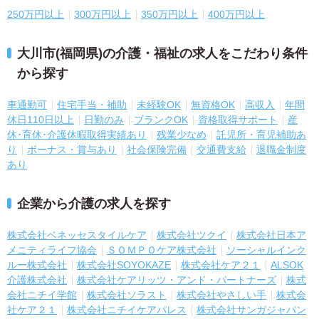
250万円以上
300万円以上
350万円以上
400万円以上
大川市(福岡県)の介護・福祉の求人をこだわり条件
から探す
車通勤可
住宅手当・補助
未経験OK
無資格OK
高収入
年間
休日110日以上
日勤のみ
ブランクOK
資格取得サポート
産
休･育休･介護休暇取得実績あり
残業少なめ
託児所・育児補助あ
り
ボーナス・賞与あり
社会保険完備
交通費支給
退職金制度
あり
企業から介護の求人を探す
株式会社ベネッセスタイルケア
株式会社ツクイ
株式会社日本ア
メニティライフ協会
ＳＯＭＰＯケア株式会社
ソーシャルインク
ルー株式会社
株式会社SOYOKAZE
株式会社ケア２１
ALSOK
介護株式会社
株式会社ケアリッツ・アンド・パートナーズ
株式
会社ニチイ学館
株式会社ソラスト
株式会社やさしい手
株式会
社ケア２１
株式会社ニチイケアパレス
株式会社サンガジャパン