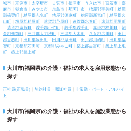
城市
宗像市
太宰府市
古賀市
福津市
うきは市
宮若市
嘉
麻市
朝倉市
みやま市
糸島市
那珂川市
糟屋郡宇美町
糟屋
郡篠栗町
糟屋郡志免町
糟屋郡須惠町
糟屋郡新宮町
糟屋郡久
山町
糟屋郡粕屋町
遠賀郡芦屋町
遠賀郡水巻町
遠賀郡岡垣町
遠賀郡遠賀町
鞍手郡小竹町
鞍手郡鞍手町
嘉穂郡桂川町
朝
倉郡筑前町
三井郡大刀洗町
三潴郡大木町
八女郡広川町
田川
郡香春町
田川郡添田町
田川郡糸田町
田川郡川崎町
田川郡福
智町
京都郡苅田町
京都郡みやこ町
築上郡吉富町
築上郡上毛
町
築上郡築上町
大川市(福岡県)の介護・福祉の求人を雇用形態から
探す
正社員(正職員)
契約社員・嘱託社員
非常勤・パート・アルバイ
ト
大川市(福岡県)の介護・福祉の求人を施設業態から
探す