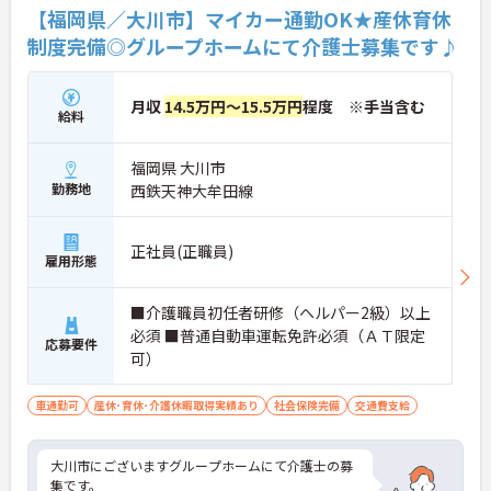
【福岡県／大川市】マイカー通勤OK★産休育休
制度完備◎グループホームにて介護士募集です♪
月収
14.5万円～15.5万円
程度 ※手当含む
給料
福岡県 大川市
勤務地
西鉄天神大牟田線
正社員(正職員)
雇用形態
■介護職員初任者研修（ヘルパー2級）以上
必須 ■普通自動車運転免許必須（ＡＴ限定
応募要件
可）
車通勤可
産休･育休･介護休暇取得実績あり
社会保険完備
交通費支給
大川市にございますグループホームにて介護士の募
集です。