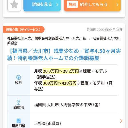
せください。
詳細を見る
無料
紹介してもらう
通所介護（デイサービス）
更新日：2026年04月03日
社会福祉法人大川鶴唳会特別養護老人ホーム大川荘
社会福祉法人大川
鶴唳会
【福岡県／大川市】残業少なめ／賞与4.50ヶ月実
績！特別養護老人ホームでの介護職募集
月収
20.3万円～28.2万円
※程度・モデル
（諸手当込）
給料
年収
308万円～428万円
※程度・モデル（賞
与込）
福岡県 大川市 大野島字笹の下857番1
勤務地
正社員(正職員)
雇用形態