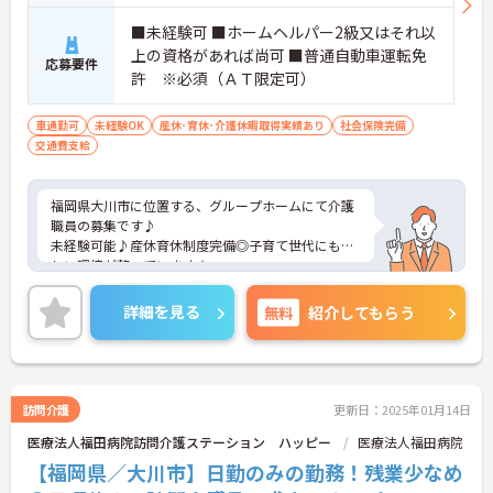
■未経験可 ■ホームヘルパー2級又はそれ以
上の資格があれば尚可 ■普通自動車運転免
応募要件
許 ※必須（ＡＴ限定可）
車通勤可
未経験OK
産休･育休･介護休暇取得実績あり
社会保険完備
交通費支給
福岡県大川市に位置する、グループホームにて介護
職員の募集です♪
未経験可能♪産休育休制度完備◎子育て世代にも嬉
しい環境が整っています★
またマイカー通勤OK 無料駐車場完備なので、毎日
の通勤もラクラクです♪
詳細を見る
無料
紹介してもらう
ご興味ある方には、面接対策ポイントなど、さらに
詳細をお話しいたしますのでお気軽にご相談くださ
い。
訪問介護
更新日：2025年01月14日
医療法人福田病院訪問介護ステーション ハッピー
医療法人福田病院
【福岡県／大川市】日勤のみの勤務！残業少なめ