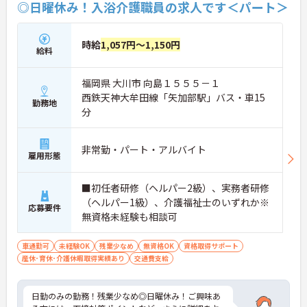
◎日曜休み！入浴介護職員の求人です＜パート＞
時給
1,057円～1,150円
給料
福岡県 大川市 向島１５５５－１
西鉄天神大牟田線「矢加部駅」バス・車15
勤務地
分
非常勤・パート・アルバイト
雇用形態
■初任者研修（ヘルパー2級）、実務者研修
（ヘルパー1級）、介護福祉士のいずれか※
応募要件
無資格未経験も相談可
車通勤可
未経験OK
残業少なめ
無資格OK
資格取得サポート
産休･育休･介護休暇取得実績あり
交通費支給
日勤のみの勤務！残業少なめ◎日曜休み！ご興味あ