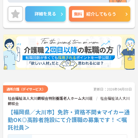
方やブランクのある方も歓迎◎
育児休暇取得実績があり、小さなお子様がいらっし
ゃる方に理解があるので、安心して働いて頂ける環
詳細を見る
無料
紹介してもらう
境です。
残業も少なめですので家庭と仕事の両立、プライベ
ートも充実出来ます♪
賞与4.50ヶ月分支給実績もあり、頑張りがしっかり
と反映されるのもおすすめしたいポイントのひとつ
☆
駐車場が完備されていて、マイカー通勤が可能なた
め、通勤に便利です。
ご興味がある方は是非一度マイナビまでお問合せ下
さい。更に詳細などお伝えします。
通所介護（デイサービス）
更新日：2026年04月03日
社会福祉法人大川鶴唳会特別養護老人ホーム大川荘
社会福祉法人大川
鶴唳会
【福岡県／大川市】免許・資格不問★マイカー通
勤OK◎高齢者施設にて介護職の募集です！＜嘱
託社員＞