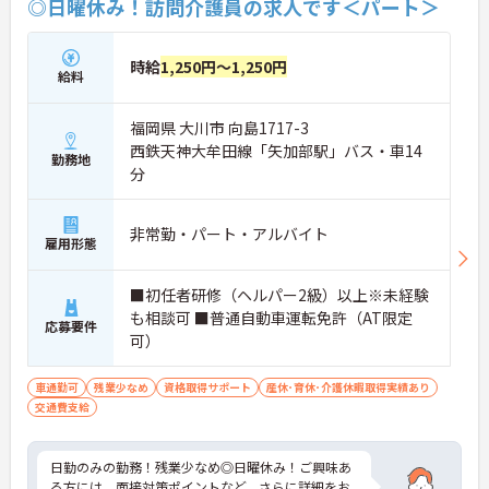
◎日曜休み！訪問介護員の求人です＜パート＞
時給
1,250円～1,250円
給料
福岡県 大川市 向島1717-3
西鉄天神大牟田線「矢加部駅」バス・車14
勤務地
分
非常勤・パート・アルバイト
雇用形態
■初任者研修（ヘルパー2級）以上※未経験
も相談可 ■普通自動車運転免許（AT限定
応募要件
可）
車通勤可
残業少なめ
資格取得サポート
産休･育休･介護休暇取得実績あり
交通費支給
日勤のみの勤務！残業少なめ◎日曜休み！ご興味あ
る方には、面接対策ポイントなど、さらに詳細をお