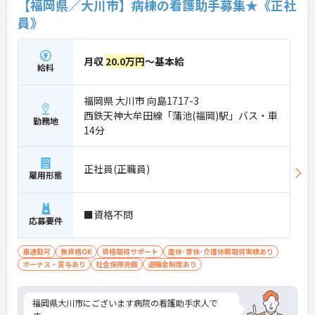
【福岡県／大川市】病棟の看護助手募集★《正社
員》
月収
20.0万円
～基本給
給料
福岡県 大川市 向島1717-3
西鉄天神大牟田線「蒲池(福岡)駅」バス・車
勤務地
14分
正社員(正職員)
雇用形態
■資格不問
応募要件
車通勤可
無資格OK
資格取得サポート
産休･育休･介護休暇取得実績あり
ボーナス・賞与あり
社会保険完備
退職金制度あり
福岡県大川市にございます病院の看護助手求人で