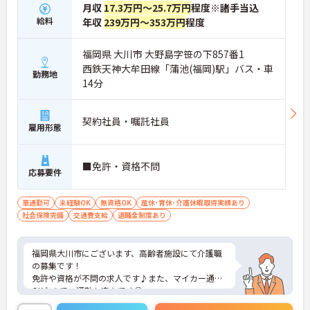
月収
17.3万円～25.7万円
程度※諸手当込
給料
年収
239万円～353万円
程度
福岡県 大川市 大野島字笹の下857番1
西鉄天神大牟田線「蒲池(福岡)駅」バス・車
勤務地
14分
契約社員・嘱託社員
雇用形態
■免許・資格不問
応募要件
車通勤可
未経験OK
無資格OK
産休･育休･介護休暇取得実績あり
社会保険完備
交通費支給
退職金制度あり
福岡県大川市にございます、高齢者施設にて介護職
の募集です！
免許や資格が不問の求人です♪また、マイカー通勤
OKなので、通勤も楽々です◎
ご興味のある方は、マイナビ介護職までお問い合わ