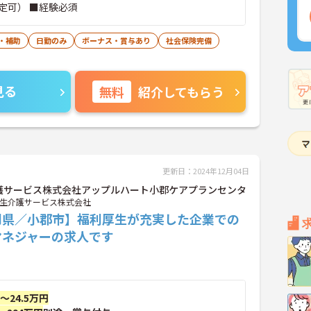
定可） ■経験必須
・補助
日勤のみ
ボーナス・賞与あり
社会保険完備
見る
無料
紹介してもらう
更新日：2024年12月04日
護サービス株式会社アップルハート小郡ケアプランセンタ
生介護サービス株式会社
岡県／小郡市】福利厚生が充実した企業での
マネジャーの求人です
円～24.5万円