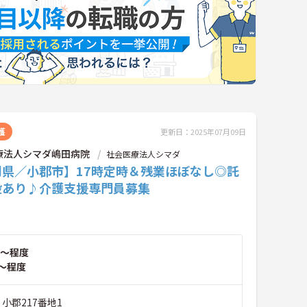
護
更新日：2025年07月09日
療法人シマダ嶋田病院
社会医療法人シマダ
岡県／小郡市】17時定時＆残業ほぼなし◎託
設あり♪介護支援専門員募集
～程度
～程度
 小郡217番地1