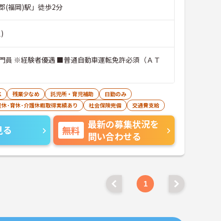
郡(福岡)駅」徒歩2分
)
門員 ※経験者優遇 ■普通自動車運転免許必須（ＡＴ
K
残業少なめ
託児所・育児補助
日勤のみ
産休･育休･介護休暇取得実績あり
社会保険完備
交通費支給
最新の募集状況を
見る
無料
問い合わせる
1