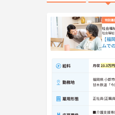
特別養
社会福
社会福祉
【福
ムで
給料
月収
23.3万
福岡県 小郡市 
勤務地
甘木鉄道「今
雇用形態
正社員(正職員
■介護支援専