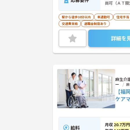
応募要件
尚可（ＡＴ限
駅から徒歩10分以内
車通勤可
住宅手当
交通費支給
退職金制度あり
詳細を
麻生介
ー
麻
【福
ケア
月収
20.7万
給料