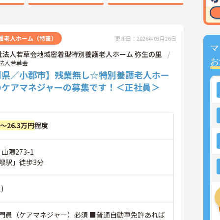
護老人ホーム（特養）
更新日：2026年03月26日
マ
祉法人若草会地域密着型特別養護老人ホーム 弥生の里
お
法人若草会
岡県／小郡市】残業無し☆特別養護老人ホー
のケアマネジャーの募集です！＜正社員＞
円～26.3万円
程度
山隈273-1
隈駅」徒歩3分
)
門員（ケアマネジャー）必須 ■普通自動車免許あれば