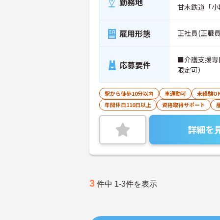
勤務地
甘木鉄道「小
雇用形態
正社員(正職員
■介護支援専
応募要件
限定可）
駅から徒歩10分以内
車通勤可
未経験O
年間休日110日以上
資格取得サポート
詳細を
3
件中 1-3件を表示