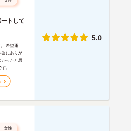
代
|
女性
ポートして
5.0
。 希望通
本当にありが
よかったと思
です。
る
代
|
女性