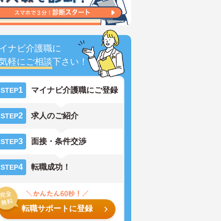
イナビ介護職に
気軽にご相談
下さい！
1
マイナビ介護職にご登録
STEP
2
求人のご紹介
STEP
3
面接・条件交渉
STEP
4
転職成功！
STEP
転職サポートに登録