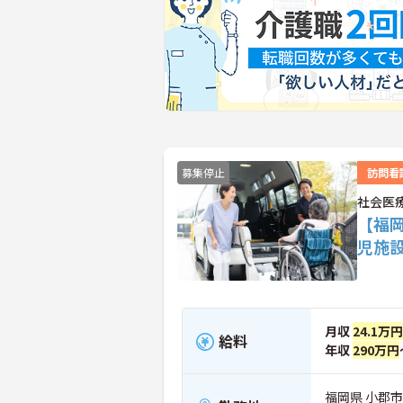
募集停止
訪問看
社会医
【福
児施
月収
24.1万円
給料
年収
290万円
福岡県 小郡市