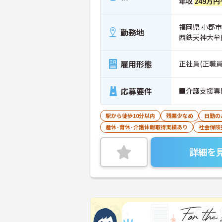
年収
249万円
福岡県 小郡市 
勤務地
西鉄天神大牟
雇用形態
正社員(正職員
応募要件
■介護支援専
駅から徒歩10分以内
残業少なめ
日勤の
産休･育休･介護休暇取得実績あり
社会保険
詳細を