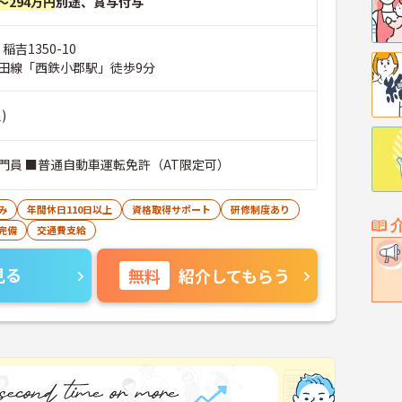
～294万円
別途、賞与付与
稲吉1350-10
田線「西鉄小郡駅」徒歩9分
)
門員 ■普通自動車運転免許（AT限定可）
み
年間休日110日以上
資格取得サポート
研修制度あり
完備
交通費支給
見る
無料
紹介してもらう