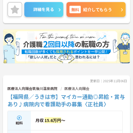
てご勤務いただけます。また、残業は月平均1時間程
度です。ワークライフバランスを保ちながらご勤務
詳細を見る
無料
紹介してもらう
いただけます。
ご興味のある方には、面接対策ポイントなど、さら
に詳細をご案内しますのでお気軽にご相談くださ
い！
更新日：2025年11月06日
医療法人向陽会筑後川温泉病院
医療法人向陽会
【福岡県／うきは市】マイカー通勤◎昇給・賞与
あり♪病院内で看護助手の募集〈正社員〉
月収
15.6万円
～
給料