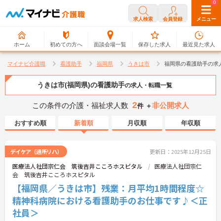
0
0
求人検索
会員登録
メニュー
ホーム
初めての方へ
面談会場一覧
保存した求人
最近見た求人
マイナビ介護職
看護助手
福岡県
うきは市
福岡県の看護助手の求
うきは市(福岡県)の看護助手
の求人・転職一覧
2
この条件の介護・福祉求人数
非公開求人
件 ＋
おすすめ順
新着順
月収順
年収順
デイケア（通所リハ）
更新日：2025年12月25日
医療法人社団宗仁会 筑後吉井こころホスピタル
医療法人社団宗仁
会 筑後吉井こころホスピタル
【福岡県／うきは市】残業：月平均1時間程度☆
精神科病院における看護助手のお仕事です♪＜正
社員＞