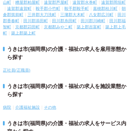
山町
糟屋郡粕屋町
遠賀郡芦屋町
遠賀郡水巻町
遠賀郡岡垣町
遠賀郡遠賀町
鞍手郡小竹町
鞍手郡鞍手町
嘉穂郡桂川町
朝
倉郡筑前町
三井郡大刀洗町
三潴郡大木町
八女郡広川町
田川
郡香春町
田川郡添田町
田川郡糸田町
田川郡川崎町
田川郡福
智町
京都郡苅田町
京都郡みやこ町
築上郡吉富町
築上郡上毛
町
築上郡築上町
うきは市(福岡県)の介護・福祉の求人を雇用形態か
ら探す
正社員(正職員)
うきは市(福岡県)の介護・福祉の求人を施設業態か
ら探す
病院
介護福祉施設
その他
うきは市(福岡県)の介護・福祉の求人をサービス内