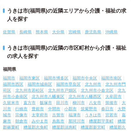
うきは市(福岡県)の近隣エリアから介護・福祉の求
人を探す
佐賀県
長崎県
熊本県
大分県
宮崎県
鹿児島県
沖縄県
うきは市(福岡県)の近隣の市区町村から介護・福祉
の求人を探す
福岡県
福岡市
福岡市東区
福岡市博多区
福岡市中央区
福岡市南区
福岡市西区
福岡市城南区
福岡市早良区
北九州市
北九州市門
司区
北九州市若松区
北九州市戸畑区
北九州市小倉北区
北九
州市小倉南区
北九州市八幡東区
北九州市八幡西区
大牟田市
久留米市
直方市
飯塚市
田川市
柳川市
八女市
筑後市
大
川市
行橋市
豊前市
中間市
小郡市
筑紫野市
春日市
大野
城市
宗像市
太宰府市
古賀市
福津市
うきは市
宮若市
嘉
麻市
朝倉市
みやま市
糸島市
那珂川市
糟屋郡宇美町
糟屋
郡篠栗町
糟屋郡志免町
糟屋郡須惠町
糟屋郡新宮町
糟屋郡久