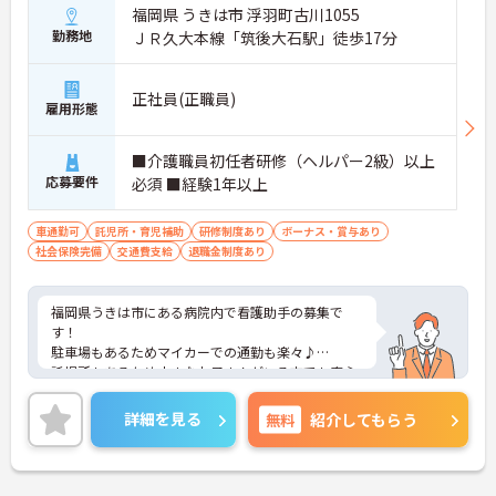
福岡県 うきは市 浮羽町古川1055
勤務地
ＪＲ久大本線「筑後大石駅」徒歩17分
正社員(正職員)
雇用形態
■介護職員初任者研修（ヘルパー2級）以上
応募要件
必須 ■経験1年以上
車通勤可
託児所・育児補助
研修制度あり
ボーナス・賞与あり
社会保険完備
交通費支給
退職金制度あり
福岡県うきは市にある病院内で看護助手の募集で
す！
駐車場もあるためマイカーでの通勤も楽々♪
託児所もあるため小さなお子さんがいる方でも安心
して働くことができる環境です♪また昇給、賞与が
あるのは嬉しいポイントです◎
詳細を見る
無料
紹介してもらう
こちらの求人にご興味がございましたら面接のポイ
ントもお伝えしますので是非ご応募お待ちしており
ます。