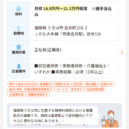
月収
16.9万円～21.3万円
程度 ※諸手当込
給料
み
福岡県 うきは市 吉井町216-2
勤務地
ＪＲ久大本線「筑後吉井駅」徒歩1分
正社員(正職員)
雇用形態
■初任者研修・実務者研修・介護福祉士：
応募要件
いずれか ■実務経験：必須（1年以上）
駅から徒歩10分以内
車通勤可
残業少なめ
託児所・育児補助
日勤のみ
産休･育休･介護休暇取得実績あり
ボーナス・賞与あり
社会保険完備
交通費支給
退職金制度あり
福岡県うきは市に位置する精神科病院における看護
助手の募集です。病院は最寄駅より徒歩圏内とアク
セスに便利な立地にあります。
利用可能な託児所があり、子育て世代の方も安心し