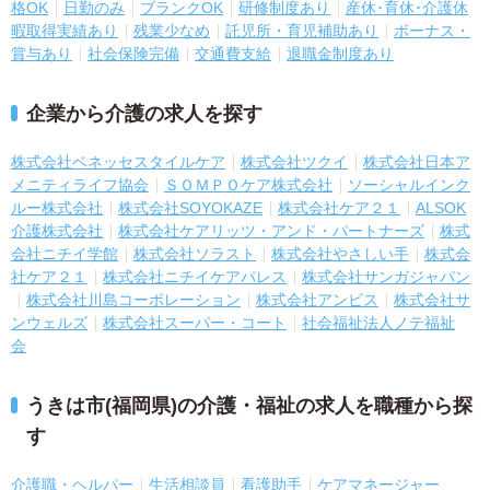
格OK
日勤のみ
ブランクOK
研修制度あり
産休･育休･介護休
暇取得実績あり
残業少なめ
託児所・育児補助あり
ボーナス・
賞与あり
社会保険完備
交通費支給
退職金制度あり
企業から介護の求人を探す
株式会社ベネッセスタイルケア
株式会社ツクイ
株式会社日本ア
メニティライフ協会
ＳＯＭＰＯケア株式会社
ソーシャルインク
ルー株式会社
株式会社SOYOKAZE
株式会社ケア２１
ALSOK
介護株式会社
株式会社ケアリッツ・アンド・パートナーズ
株式
会社ニチイ学館
株式会社ソラスト
株式会社やさしい手
株式会
社ケア２１
株式会社ニチイケアパレス
株式会社サンガジャパン
株式会社川島コーポレーション
株式会社アンビス
株式会社サ
ンウェルズ
株式会社スーパー・コート
社会福祉法人ノテ福祉
会
うきは市(福岡県)の介護・福祉の求人を職種から探
す
介護職・ヘルパー
生活相談員
看護助手
ケアマネージャー