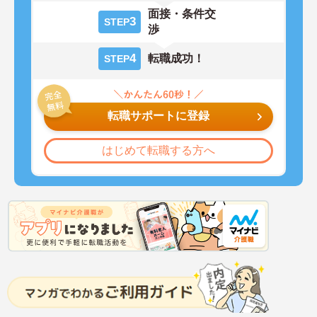
面接・条件交
3
STEP
渉
4
転職成功！
STEP
転職サポートに登録
はじめて転職する方へ